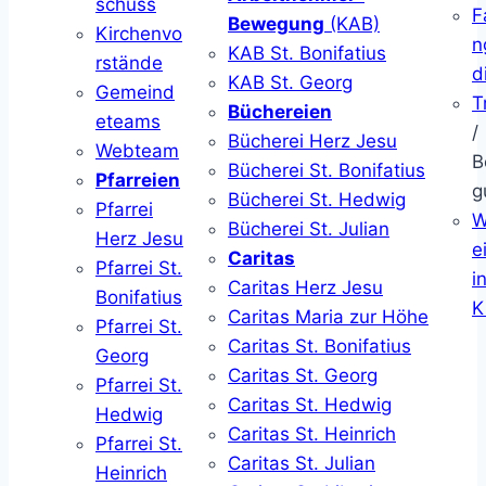
schuss
F
Bewegung
(KAB)
Kirchenvo
n
KAB St. Bonifatius
rstände
d
KAB St. Georg
Gemeind
T
Büchereien
eteams
/
Bücherei Herz Jesu
Webteam
B
Bücherei St. Bonifatius
Pfarreien
g
Bücherei St. Hedwig
Pfarrei
W
Bücherei St. Julian
Herz Jesu
ei
Caritas
Pfarrei St.
i
Caritas Herz Jesu
Bonifatius
K
Caritas Maria zur Höhe
Pfarrei St.
Caritas St. Bonifatius
Georg
Caritas St. Georg
Pfarrei St.
Caritas St. Hedwig
Hedwig
Caritas St. Heinrich
Pfarrei St.
Caritas St. Julian
Heinrich