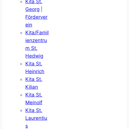
Kita St.
Georg
|
Förderver
ein
Kita/Famil
ienzentru
m St.
Hedwig
Kita St.
Heinrich
Kita St.
Kilian
Kita St.
Meinolf
Kita St.
Laurentiu
s