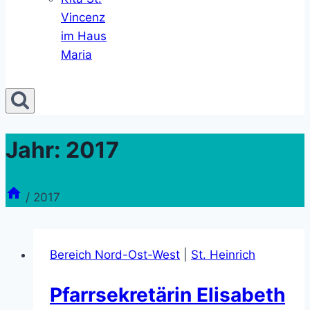
Vincenz
im Haus
Maria
Jahr: 2017
/
2017
Bereich Nord-Ost-West
|
St. Heinrich
Pfarrsekretärin Elisabeth