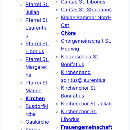
Caritas St. Liborius
Pfarrei St.
Caritas St. Stephanus
Julian
Kleiderkammer Nord-
Pfarrei St.
Ost
Laurentiu
Chöre
s
Chorgemeinschaft St.
Pfarrei St.
Hedwig
Liborius
Kinderschola St.
Pfarrei St.
Bonifatius
Margaret
Kirchenband
ha
spiritus@laurentius
Pfarrei St.
Kirchenchor St.
Marien
Bonifatius
Kirchen
Kirchenchor St. Julian
Busdorfki
Kirchenchor St.
rche
Liborius
Gaukirche
Frauengemeinschaft
Kirche