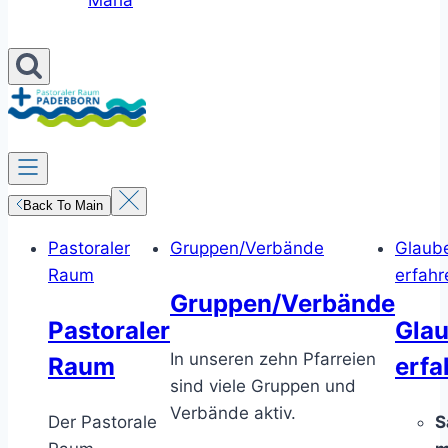
Maria
Back To Main
Pastoraler
Gruppen/Verbände
Glaub
Raum
erfahr
Gruppen/Verbände
Pastoraler
Gla
In unseren zehn Pfarreien
Raum
erfa
sind viele Gruppen und
Verbände aktiv.
Der Pastorale
S