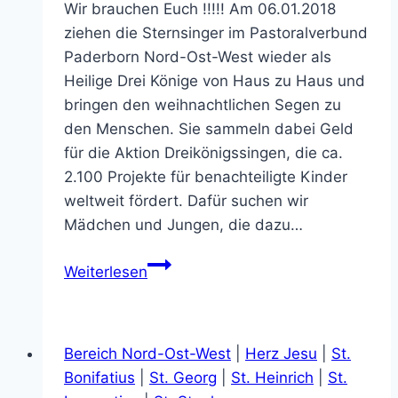
Wir brauchen Euch !!!!! Am 06.01.2018
ziehen die Sternsinger im Pastoralverbund
Paderborn Nord-Ost-West wieder als
Heilige Drei Könige von Haus zu Haus und
bringen den weihnachtlichen Segen zu
den Menschen. Sie sammeln dabei Geld
für die Aktion Dreikönigssingen, die ca.
2.100 Projekte für benachteiligte Kinder
weltweit fördert. Dafür suchen wir
Mädchen und Jungen, die dazu…
Sternsinger
Weiterlesen
in
St.
Heinrich
Bereich Nord-Ost-West
|
Herz Jesu
|
St.
Bonifatius
|
St. Georg
|
St. Heinrich
|
St.