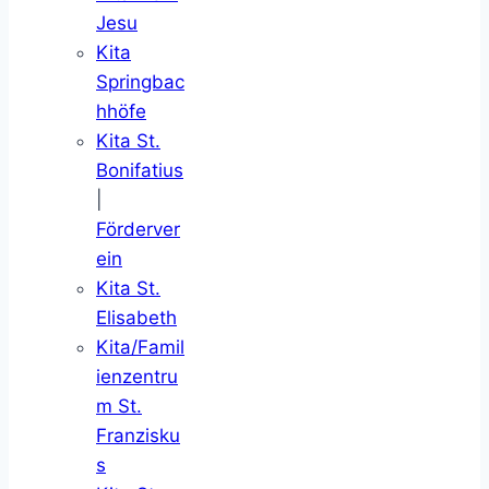
Jesu
Kita
Springbac
hhöfe
Kita St.
Bonifatius
|
Förderver
ein
Kita St.
Elisabeth
Kita/Famil
ienzentru
m St.
Franzisku
s