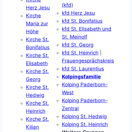
(kfd)
Herz Jesu
kfd Herz Jesu
Kirche
kfd St. Bonifatius
Maria zur
kfd St. Elisabeth und
Höhe
St. Meinolf
Kirche St.
kfd St. Georg
Bonifatius
kfd St. Heinrich
|
Kirche St.
Frauengesprächskreis
Elisabeth
kfd St. Laurentius
Kirche St.
Kolpingsfamilie
Georg
Kolping Paderborn-
Kirche St.
West
Hedwig
Kolping Paderborn-
Kirche St.
Zentral
Heinrich
Kolping St. Hedwig
Kirche St.
Kolping St. Heinrich
Kilian