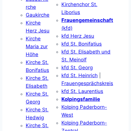
Kirchenchor St.
rche
Liborius
Gaukirche
Frauengemeinschaft
Kirche
(kfd)
Herz Jesu
kfd Herz Jesu
Kirche
kfd St. Bonifatius
Maria zur
kfd St. Elisabeth und
Höhe
St. Meinolf
Kirche St.
kfd St. Georg
Bonifatius
kfd St. Heinrich
|
Kirche St.
Frauengesprächskreis
Elisabeth
kfd St. Laurentius
Kirche St.
Kolpingsfamilie
Georg
Kolping Paderborn-
Kirche St.
West
Hedwig
Kolping Paderborn-
Kirche St.
Zentral