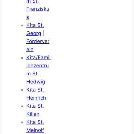
m St.
Franzisku
s
Kita St.
Georg
|
Förderver
ein
Kita/Famil
ienzentru
m St.
Hedwig
Kita St.
Heinrich
Kita St.
Kilian
Kita St.
Meinolf