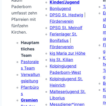
Raum
m
Kinder/Jugend
Paderborn
T
Bonijugend
umfasst zehn
E
DPSG St. Hedwig
|
Pfarreien mit
s
Förderverein
fünfzehn
E
DPSG St. Meinolf
Kirchen.
m
Ferienlager St.
o
Bonifatius
|
Hauptam
F
Förderverein
tliches
g
kjg Maria zur Höhe
Team
K
kjg St. Kilian
Pastorale
h
Kolpingjugend
s Team
T
Paderborn-West
Verwaltun
g
Kolpingjugend St.
gsleitung
B
Heinrich
Pfarrbüro
K
Malteserjugend St.
s
n
Liborius
Gremien
n
Messdiener*innen