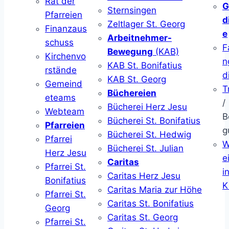
Rat der
G
Sternsingen
Pfarreien
d
Zeltlager St. Georg
Finanzaus
e
Arbeitnehmer-
schuss
F
Bewegung
(KAB)
Kirchenvo
n
KAB St. Bonifatius
rstände
d
KAB St. Georg
Gemeind
T
Büchereien
eteams
/
Bücherei Herz Jesu
Webteam
B
Bücherei St. Bonifatius
Pfarreien
g
Bücherei St. Hedwig
Pfarrei
W
Bücherei St. Julian
Herz Jesu
ei
Caritas
Pfarrei St.
i
Caritas Herz Jesu
Bonifatius
K
Caritas Maria zur Höhe
Pfarrei St.
Caritas St. Bonifatius
Georg
Caritas St. Georg
Pfarrei St.