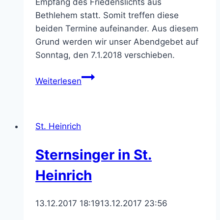
Empfang des Friedenslichts aus
Bethlehem statt. Somit treffen diese
beiden Termine aufeinander. Aus diesem
Grund werden wir unser Abendgebet auf
Sonntag, den 7.1.2018 verschieben.
Advents-
Weiterlesen
Abendgebet
in
St.
St. Heinrich
Georg
wird
Sternsinger in St.
verschoben
Heinrich
13.12.2017 18:19
13.12.2017 23:56