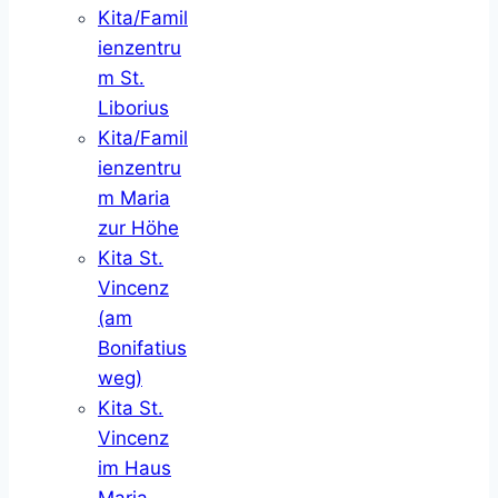
Kita/Famil
ienzentru
m St.
Liborius
Kita/Famil
ienzentru
m Maria
zur Höhe
Kita St.
Vincenz
(am
Bonifatius
weg)
Kita St.
Vincenz
im Haus