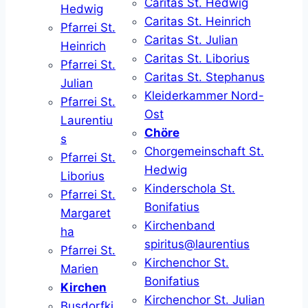
Caritas St. Hedwig
Hedwig
Caritas St. Heinrich
Pfarrei St.
Caritas St. Julian
Heinrich
Caritas St. Liborius
Pfarrei St.
Caritas St. Stephanus
Julian
Kleiderkammer Nord-
Pfarrei St.
Ost
Laurentiu
Chöre
s
Chorgemeinschaft St.
Pfarrei St.
Hedwig
Liborius
Kinderschola St.
Pfarrei St.
Bonifatius
Margaret
Kirchenband
ha
spiritus@laurentius
Pfarrei St.
Kirchenchor St.
Marien
Bonifatius
Kirchen
Kirchenchor St. Julian
Busdorfki