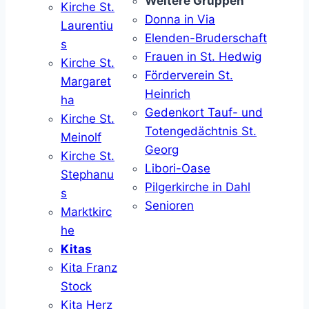
Weitere Gruppen
Kirche St.
Donna in Via
Laurentiu
Elenden-Bruderschaft
s
Frauen in St. Hedwig
Kirche St.
Förderverein St.
Margaret
Heinrich
ha
Gedenkort Tauf- und
Kirche St.
Totengedächtnis St.
Meinolf
Georg
Kirche St.
Libori-Oase
Stephanu
Pilgerkirche in Dahl
s
Senioren
Marktkirc
he
Kitas
Kita Franz
Stock
Kita Herz