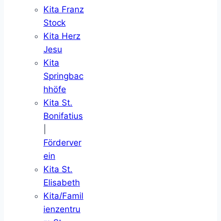
Kita Franz
Stock
Kita Herz
Jesu
Kita
Springbac
hhöfe
Kita St.
Bonifatius
|
Förderver
ein
Kita St.
Elisabeth
Kita/Famil
ienzentru