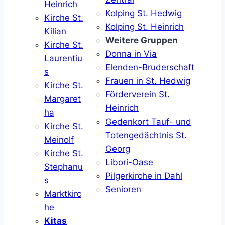
Heinrich
Kolping St. Hedwig
Kirche St.
Kolping St. Heinrich
Kilian
Weitere Gruppen
Kirche St.
Donna in Via
Laurentiu
Elenden-Bruderschaft
s
Frauen in St. Hedwig
Kirche St.
Förderverein St.
Margaret
Heinrich
ha
Gedenkort Tauf- und
Kirche St.
Totengedächtnis St.
Meinolf
Georg
Kirche St.
Libori-Oase
Stephanu
Pilgerkirche in Dahl
s
Senioren
Marktkirc
he
Kitas