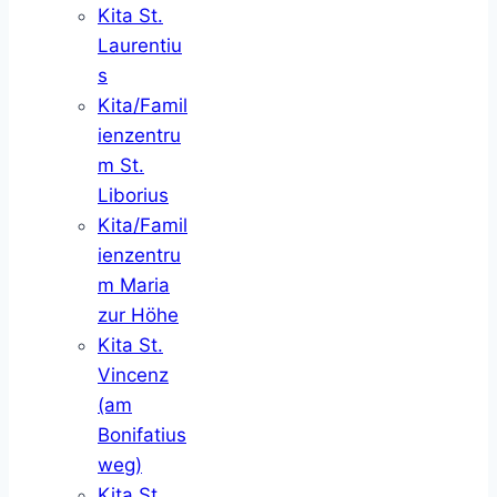
Kita St.
Laurentiu
s
Kita/Famil
ienzentru
m St.
Liborius
Kita/Famil
ienzentru
m Maria
zur Höhe
Kita St.
Vincenz
(am
Bonifatius
weg)
Kita St.