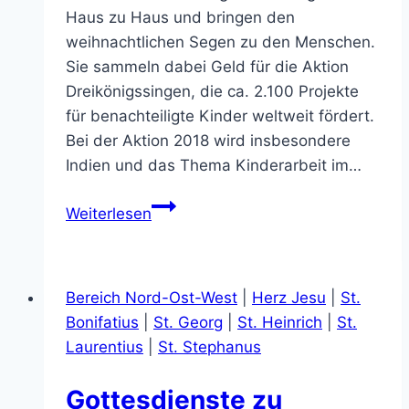
Haus zu Haus und bringen den
weihnachtlichen Segen zu den Menschen.
Sie sammeln dabei Geld für die Aktion
Dreikönigssingen, die ca. 2.100 Projekte
für benachteiligte Kinder weltweit fördert.
Bei der Aktion 2018 wird insbesondere
Indien und das Thema Kinderarbeit im…
Sternsinger
Weiterlesen
bringen
Segen
und
Bereich Nord-Ost-West
|
Herz Jesu
|
St.
sammeln
Bonifatius
|
St. Georg
|
St. Heinrich
|
St.
für
Laurentius
|
St. Stephanus
Hilfsprojekte
Gottesdienste zu