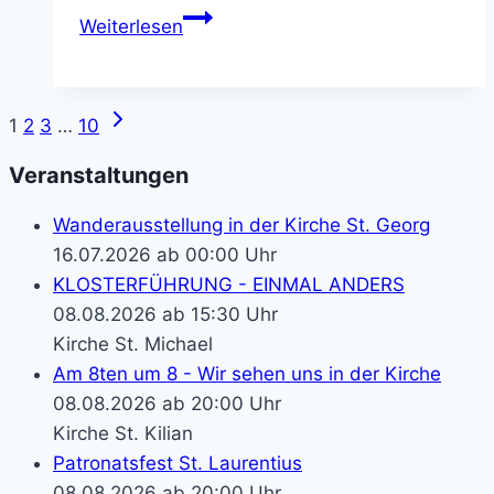
Werdet
Weiterlesen
Sternsinger-
Helden!
Nächste
Seitennavigation
1
2
3
…
10
Seite
Veranstaltungen
Wanderausstellung in der Kirche St. Georg
16.07.2026 ab 00:00 Uhr
KLOSTERFÜHRUNG - EINMAL ANDERS
08.08.2026 ab 15:30 Uhr
Kirche St. Michael
Am 8ten um 8 - Wir sehen uns in der Kirche
08.08.2026 ab 20:00 Uhr
Kirche St. Kilian
Patronatsfest St. Laurentius
08.08.2026 ab 20:00 Uhr