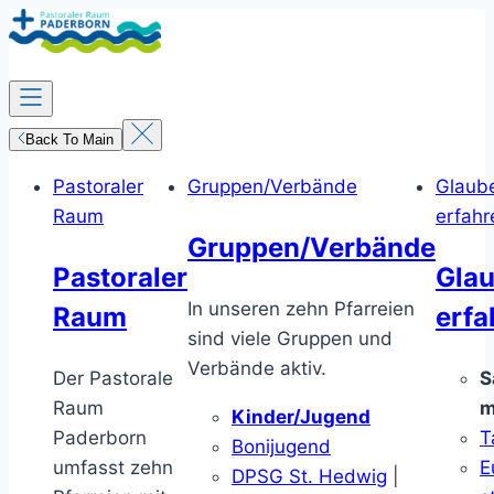
Zum
Inhalt
springen
Back To Main
Pastoraler
Gruppen/Verbände
Glaub
Raum
erfahr
Gruppen/Verbände
Pastoraler
Gla
In unseren zehn Pfarreien
Raum
erfa
sind viele Gruppen und
Verbände aktiv.
Der Pastorale
S
Raum
m
Kinder/Jugend
Paderborn
T
Bonijugend
umfasst zehn
E
DPSG St. Hedwig
|