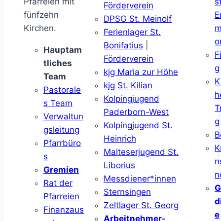
Pfarreien mit
s
Förderverein
fünfzehn
E
DPSG St. Meinolf
Kirchen.
m
Ferienlager St.
o
Bonifatius
|
Hauptam
F
Förderverein
tliches
g
kjg Maria zur Höhe
Team
K
kjg St. Kilian
Pastorale
h
Kolpingjugend
s Team
T
Paderborn-West
Verwaltun
g
Kolpingjugend St.
gsleitung
B
Heinrich
Pfarrbüro
K
Malteserjugend St.
s
n
Liborius
Gremien
n
Messdiener*innen
Rat der
G
Sternsingen
Pfarreien
d
Zeltlager St. Georg
Finanzaus
e
Arbeitnehmer-