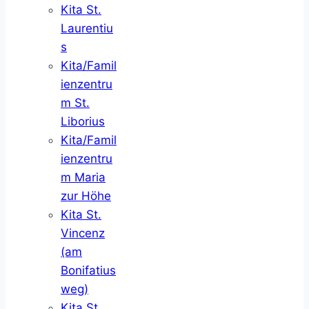
Kita St.
Laurentiu
s
Kita/Famil
ienzentru
m St.
Liborius
Kita/Famil
ienzentru
m Maria
zur Höhe
Kita St.
Vincenz
(am
Bonifatius
weg)
Kita St.