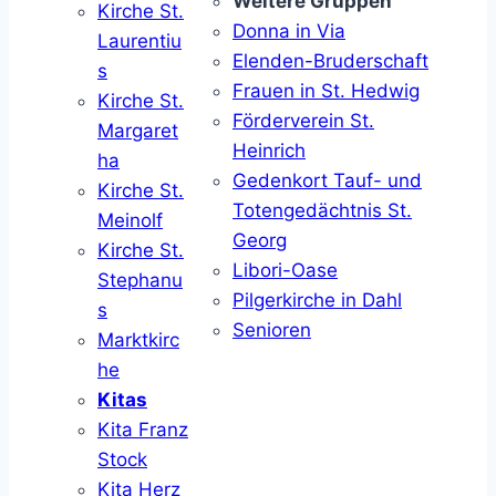
Weitere Gruppen
Kirche St.
Donna in Via
Laurentiu
Elenden-Bruderschaft
s
Frauen in St. Hedwig
Kirche St.
Förderverein St.
Margaret
Heinrich
ha
Gedenkort Tauf- und
Kirche St.
Totengedächtnis St.
Meinolf
Georg
Kirche St.
Libori-Oase
Stephanu
Pilgerkirche in Dahl
s
Senioren
Marktkirc
he
Kitas
Kita Franz
Stock
Kita Herz