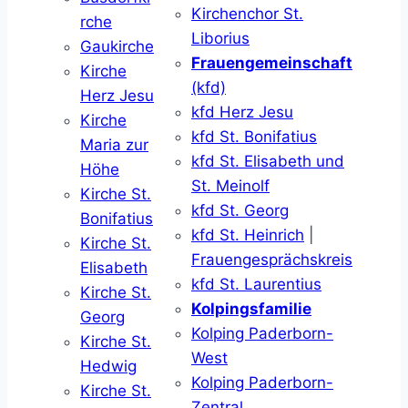
Kirchenchor St.
rche
Liborius
Gaukirche
Frauengemeinschaft
Kirche
(kfd)
Herz Jesu
kfd Herz Jesu
Kirche
kfd St. Bonifatius
Maria zur
kfd St. Elisabeth und
Höhe
St. Meinolf
Kirche St.
kfd St. Georg
Bonifatius
kfd St. Heinrich
|
Kirche St.
Frauengesprächskreis
Elisabeth
kfd St. Laurentius
Kirche St.
Kolpingsfamilie
Georg
Kolping Paderborn-
Kirche St.
West
Hedwig
Kolping Paderborn-
Kirche St.
Zentral