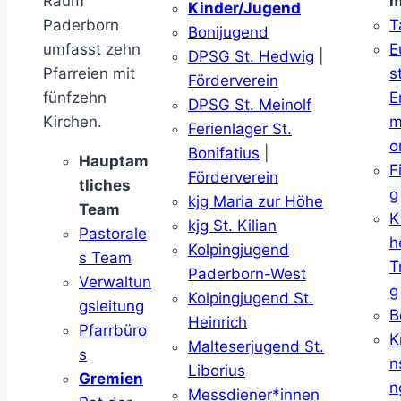
Raum
m
Kinder/Jugend
Paderborn
T
Bonijugend
umfasst zehn
E
DPSG St. Hedwig
|
Pfarreien mit
s
Förderverein
fünfzehn
E
DPSG St. Meinolf
Kirchen.
m
Ferienlager St.
o
Bonifatius
|
Hauptam
F
Förderverein
tliches
g
kjg Maria zur Höhe
Team
K
kjg St. Kilian
Pastorale
h
Kolpingjugend
s Team
T
Paderborn-West
Verwaltun
g
Kolpingjugend St.
gsleitung
B
Heinrich
Pfarrbüro
K
Malteserjugend St.
s
n
Liborius
Gremien
n
Messdiener*innen