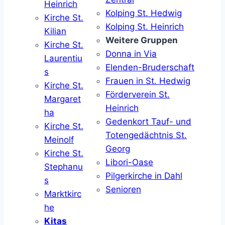
Heinrich
Kolping St. Hedwig
Kirche St.
Kolping St. Heinrich
Kilian
Weitere Gruppen
Kirche St.
Donna in Via
Laurentiu
Elenden-Bruderschaft
s
Frauen in St. Hedwig
Kirche St.
Förderverein St.
Margaret
Heinrich
ha
Gedenkort Tauf- und
Kirche St.
Totengedächtnis St.
Meinolf
Georg
Kirche St.
Libori-Oase
Stephanu
Pilgerkirche in Dahl
s
Senioren
Marktkirc
he
Kitas