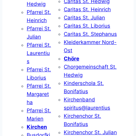
Caritas St. Hedwig
Hedwig
Caritas St. Heinrich
Pfarrei St.
Caritas St. Julian
Heinrich
Caritas St. Liborius
Pfarrei St.
Caritas St. Stephanus
Julian
Kleiderkammer Nord-
Pfarrei St.
Ost
Laurentiu
Chöre
s
Chorgemeinschaft St.
Pfarrei St.
Hedwig
Liborius
Kinderschola St.
Pfarrei St.
Bonifatius
Margaret
Kirchenband
ha
spiritus@laurentius
Pfarrei St.
Kirchenchor St.
Marien
Bonifatius
Kirchen
Kirchenchor St. Julian
Busdorfki