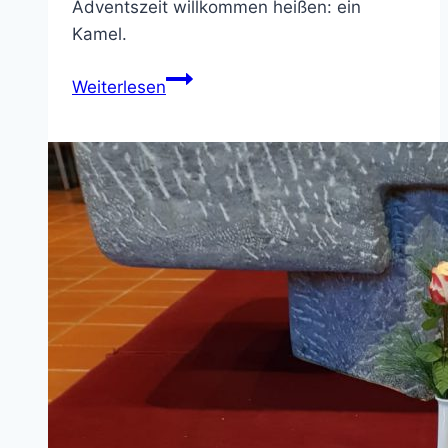
Adventszeit willkommen heißen: ein
Kamel.
Ein
Weiterlesen
neuer
Krippenbewohner
für
St.
Bonifatius