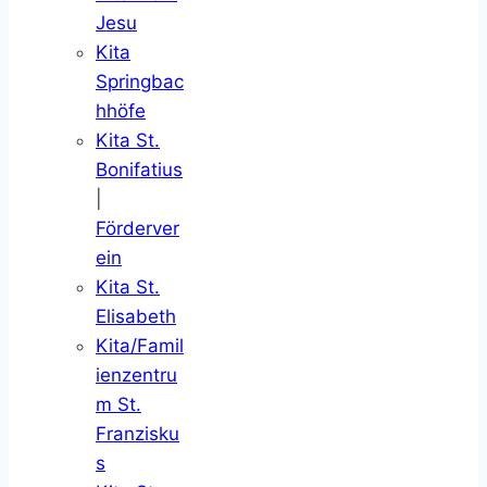
Jesu
Kita
Springbac
hhöfe
Kita St.
Bonifatius
|
Förderver
ein
Kita St.
Elisabeth
Kita/Famil
ienzentru
m St.
Franzisku
s