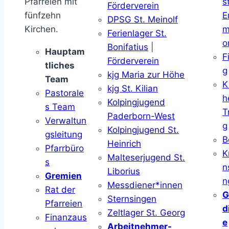
Pfarreien mit
s
Förderverein
fünfzehn
E
DPSG St. Meinolf
Kirchen.
m
Ferienlager St.
o
Bonifatius
|
Hauptam
F
Förderverein
tliches
g
kjg Maria zur Höhe
Team
K
kjg St. Kilian
Pastorale
h
Kolpingjugend
s Team
T
Paderborn-West
Verwaltun
g
Kolpingjugend St.
gsleitung
B
Heinrich
Pfarrbüro
K
Malteserjugend St.
s
n
Liborius
Gremien
n
Messdiener*innen
Rat der
G
Sternsingen
Pfarreien
d
Zeltlager St. Georg
Finanzaus
e
Arbeitnehmer-