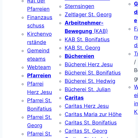
Rat der
G
Sternsingen
Pfarreien
d
Zeltlager St. Georg
Finanzaus
e
Arbeitnehmer-
schuss
F
Bewegung
(KAB)
Kirchenvo
n
KAB St. Bonifatius
rstände
d
KAB St. Georg
Gemeind
T
Büchereien
eteams
/
Bücherei Herz Jesu
Webteam
B
Bücherei St. Bonifatius
Pfarreien
g
Bücherei St. Hedwig
Pfarrei
W
Bücherei St. Julian
Herz Jesu
ei
Caritas
Pfarrei St.
i
Caritas Herz Jesu
Bonifatius
K
Caritas Maria zur Höhe
Pfarrei St.
Caritas St. Bonifatius
Georg
Caritas St. Georg
Pfarrei St.