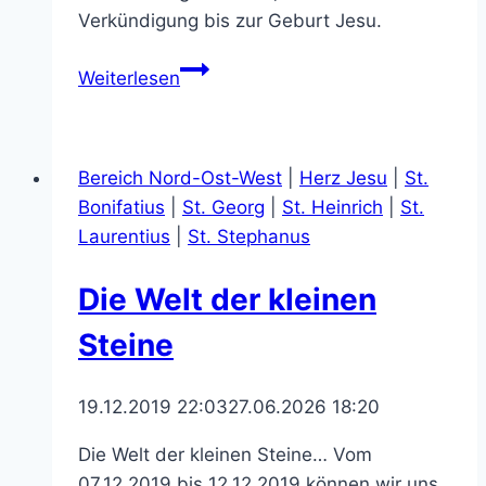
Verkündigung bis zur Geburt Jesu.
Die
Weiterlesen
Welt
der
kleinen
Bereich Nord-Ost-West
|
Herz Jesu
|
St.
Steine
Bonifatius
|
St. Georg
|
St. Heinrich
|
St.
in
Laurentius
|
St. Stephanus
Bildern
Die Welt der kleinen
Steine
19.12.2019 22:03
27.06.2026 18:20
Die Welt der kleinen Steine… Vom
07.12.2019 bis 12.12.2019 können wir uns