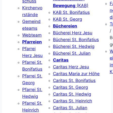
schuss
F
Bewegung
(KAB)
Kirchenvo
n
KAB St. Bonifatius
rstände
d
KAB St. Georg
Gemeind
T
Büchereien
eteams
/
Bücherei Herz Jesu
Webteam
B
Bücherei St. Bonifatius
Pfarreien
g
Bücherei St. Hedwig
Pfarrei
W
Bücherei St. Julian
Herz Jesu
ei
Caritas
Pfarrei St.
i
Caritas Herz Jesu
Bonifatius
K
Caritas Maria zur Höhe
Pfarrei St.
Caritas St. Bonifatius
Georg
Caritas St. Georg
Pfarrei St.
Caritas St. Hedwig
Hedwig
Caritas St. Heinrich
Pfarrei St.
Caritas St. Julian
Heinrich