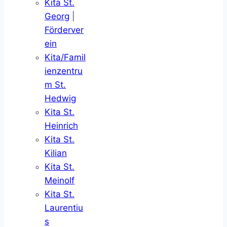
Kita St.
Georg
|
Förderver
ein
Kita/Famil
ienzentru
m St.
Hedwig
Kita St.
Heinrich
Kita St.
Kilian
Kita St.
Meinolf
Kita St.
Laurentiu
s