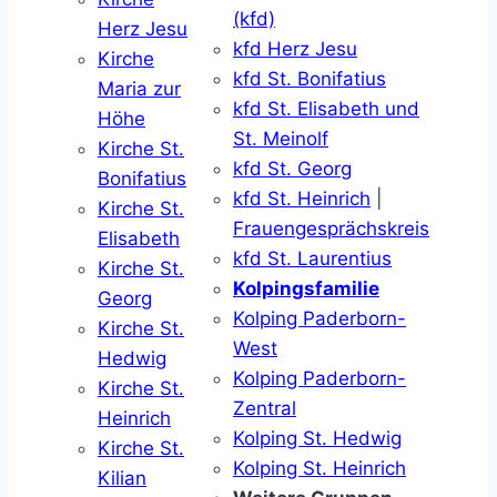
(kfd)
Herz Jesu
kfd Herz Jesu
Kirche
kfd St. Bonifatius
Maria zur
kfd St. Elisabeth und
Höhe
St. Meinolf
Kirche St.
kfd St. Georg
Bonifatius
kfd St. Heinrich
|
Kirche St.
Frauengesprächskreis
Elisabeth
kfd St. Laurentius
Kirche St.
Kolpingsfamilie
Georg
Kolping Paderborn-
Kirche St.
West
Hedwig
Kolping Paderborn-
Kirche St.
Zentral
Heinrich
Kolping St. Hedwig
Kirche St.
Kolping St. Heinrich
Kilian