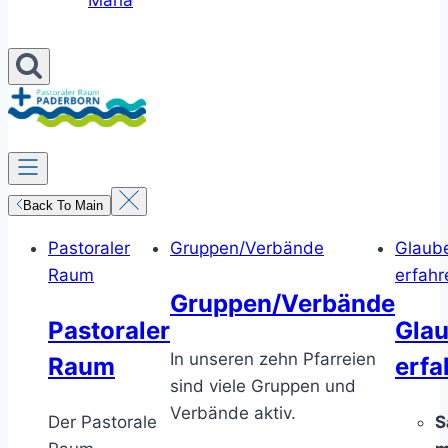
Maria
Back To Main
Pastoraler
Gruppen/Verbände
Glaub
Raum
erfahr
Gruppen/Verbände
Pastoraler
Gla
In unseren zehn Pfarreien
Raum
erfa
sind viele Gruppen und
Verbände aktiv.
Der Pastorale
S