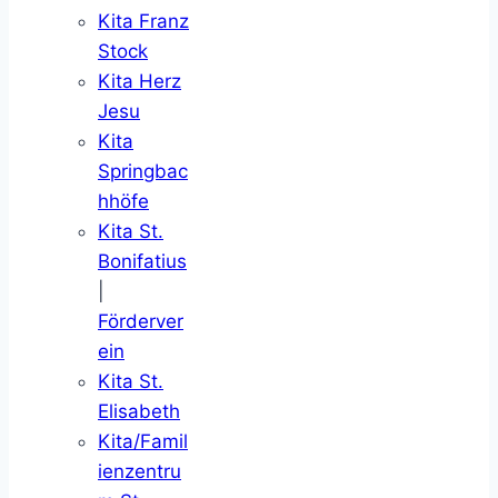
Kita Franz
Stock
Kita Herz
Jesu
Kita
Springbac
hhöfe
Kita St.
Bonifatius
|
Förderver
ein
Kita St.
Elisabeth
Kita/Famil
ienzentru