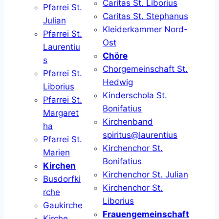
Caritas St. Liborius
Pfarrei St.
Caritas St. Stephanus
Julian
Kleiderkammer Nord-
Pfarrei St.
Ost
Laurentiu
Chöre
s
Chorgemeinschaft St.
Pfarrei St.
Hedwig
Liborius
Kinderschola St.
Pfarrei St.
Bonifatius
Margaret
Kirchenband
ha
spiritus@laurentius
Pfarrei St.
Kirchenchor St.
Marien
Bonifatius
Kirchen
Kirchenchor St. Julian
Busdorfki
Kirchenchor St.
rche
Liborius
Gaukirche
Frauengemeinschaft
Kirche