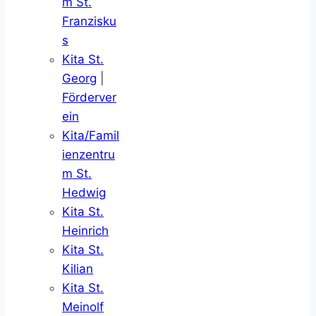
m St.
Franzisku
s
Kita St.
Georg
|
Förderver
ein
Kita/Famil
ienzentru
m St.
Hedwig
Kita St.
Heinrich
Kita St.
Kilian
Kita St.
Meinolf