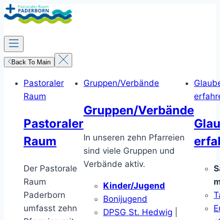
Zum
Inhalt
springen
Back To Main
Pastoraler
Gruppen/Verbände
Glaub
Raum
erfahr
Gruppen/Verbände
Pastoraler
Gla
In unseren zehn Pfarreien
Raum
erfa
sind viele Gruppen und
Verbände aktiv.
Der Pastorale
S
Raum
m
Kinder/Jugend
Paderborn
T
Bonijugend
umfasst zehn
E
DPSG St. Hedwig
|