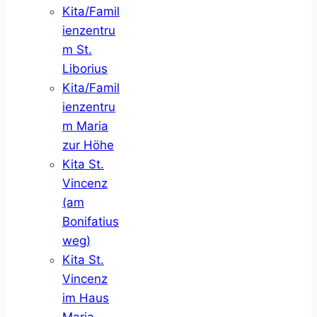
Kita/Famil
ienzentru
m St.
Liborius
Kita/Famil
ienzentru
m Maria
zur Höhe
Kita St.
Vincenz
(am
Bonifatius
weg)
Kita St.
Vincenz
im Haus