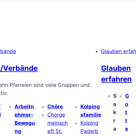
rbände
Glauben erfa
/Verbände
Glauben
erfahren
ehn Pfarreien sind viele Gruppen und
iv.
S
G
a
o
/
Arbeitn
Chöre
Kolping
k
t
d
ehmer-
Chorge
sfamilie
r
t
Bewegu
meinsch
Kolping
a
e
ng
aft St.
Paderb