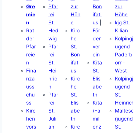
Gre
Pfar
zur
Bon
zur
mie
rei
Höh
ifati
Höhe
n
St.
e
us
|
kjg St.
Rat
Hed
Kirc
För
Kilian
der
wig
he
der
Kolping
Pfar
Pfar
St.
ver
ugend
reie
rei
Bon
ein
Paderb
n
St.
ifati
Kita
orn-
Fina
Hei
us
St.
West
nza
nric
Kirc
Elis
Kolping
uss
h
he
abe
ugend
chu
Pfar
St.
th
St.
ss
rei
Elis
Kita
Heinric
Kirc
St.
abe
/Fa
Maltes
hen
Juli
th
mili
rjugen
vors
an
Kirc
enz
St.