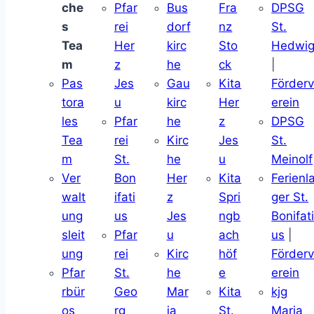
che
Pfar
Bus
Fra
DPSG
s
rei
dorf
nz
St.
Tea
Her
kirc
Sto
Hedwi
m
z
he
ck
|
Pas
Jes
Gau
Kita
Förder
tora
u
kirc
Her
erein
les
Pfar
he
z
DPSG
Tea
rei
Kirc
Jes
St.
m
St.
he
u
Meinolf
Ver
Bon
Her
Kita
Ferienl
walt
ifati
z
Spri
ger St.
ung
us
Jes
ngb
Bonifat
sleit
Pfar
u
ach
us
|
ung
rei
Kirc
höf
Förder
Pfar
St.
he
e
erein
rbür
Geo
Mar
Kita
kjg
os
rg
ia
St.
Maria