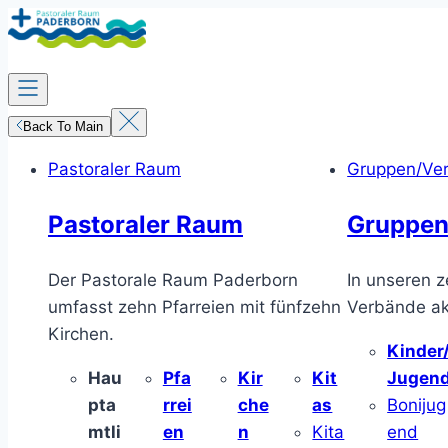
Zum
Inhalt
springen
Back To Main
Pastoraler Raum
Gruppen/Ve
Pastoraler Raum
Gruppen
Der Pastorale Raum Paderborn
In unseren z
umfasst zehn Pfarreien mit fünfzehn
Verbände akt
Kirchen.
Kinder
Hau
Pfa
Kir
Kit
Jugen
pta
rrei
che
as
Bonijug
mtli
en
n
Kita
end