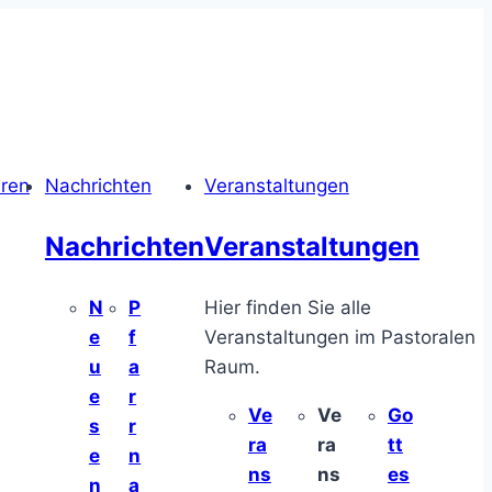
hren
Nachrichten
Veranstaltungen
Nachrichten
Veranstaltungen
N
P
Hier finden Sie alle
e
f
Veranstaltungen im Pastoralen
u
a
Raum.
e
r
Ve
Ve
Go
s
r
ra
ra
tt
e
n
ns
ns
es
n
a