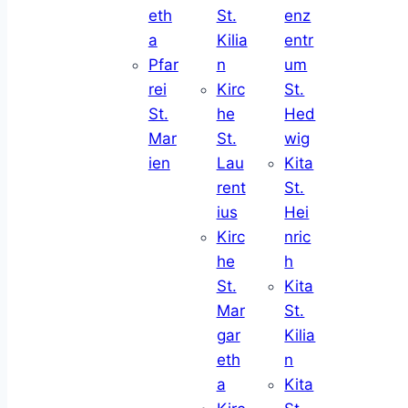
eth
St.
enz
a
Kilia
entr
Pfar
n
um
rei
Kirc
St.
St.
he
Hed
Mar
St.
wig
ien
Lau
Kita
rent
St.
ius
Hei
Kirc
nric
he
h
St.
Kita
Mar
St.
gar
Kilia
eth
n
a
Kita