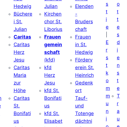
s
o
Hedwig
Julian
Elenden
t
t
Büchere
Kirchen
-
i
t
i St.
chor St.
Bruders
e
e
Julian
Liborius
chaft
|
s
j
Caritas
Frauen
Frauen
E
d
Caritas
gemein
in St.
r
i
Herz
schaft
Hedwig
s
e
Jesu
(kfd)
Förderv
t
n
Caritas
kfd
erein St.
k
s
j
Maria
Herz
Heinrich
o
t
zur
Jesu
Gedenk
m
e
Höhe
kfd St.
ort
m
T
h
Caritas
Bonifati
Tauf-
u
r
e
St.
us
und
n
a
d
Bonifati
kfd St.
Totenge
i
u
us
Elisabet
dächtni
o
e