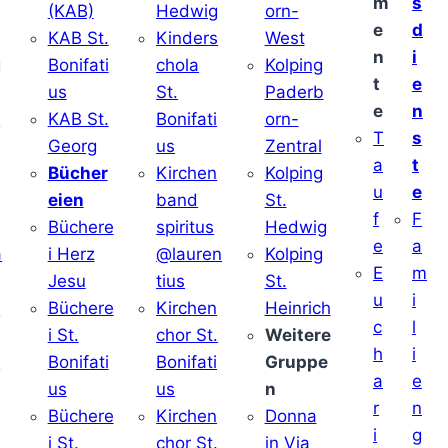
m
s
(KAB)
Hedwig
orn-
e
d
KAB St.
Kinders
West
n
i
g
Bonifati
chola
Kolping
t
e
us
St.
Paderb
e
n
v
KAB St.
Bonifati
orn-
T
s
Georg
us
Zentral
a
t
Bücher
Kirchen
Kolping
u
e
eien
band
St.
f
F
Büchere
spiritus
Hedwig
e
a
a
i Herz
@lauren
Kolping
E
m
Jesu
tius
St.
u
i
i
Büchere
Kirchen
Heinrich
c
l
i St.
chor St.
Weitere
h
i
v
Bonifati
Bonifati
Gruppe
a
e
us
us
n
r
n
Büchere
Kirchen
Donna
i
g
i St.
chor St.
in Via