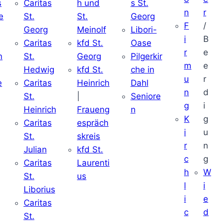
s
Caritas
h und
s St.
n
r
e
St.
St.
Georg
F
/
Georg
Meinolf
Libori-
i
B
Caritas
kfd St.
Oase
r
e
n
St.
Georg
Pilgerkir
m
e
Hedwig
kfd St.
che in
u
r
e
Caritas
Heinrich
Dahl
n
d
St.
|
Seniore
g
i
Heinrich
Fraueng
n
K
g
Caritas
espräch
i
u
St.
skreis
r
n
Julian
kfd St.
c
g
Caritas
Laurenti
h
W
St.
us
l
i
Liborius
i
e
Caritas
c
d
St.