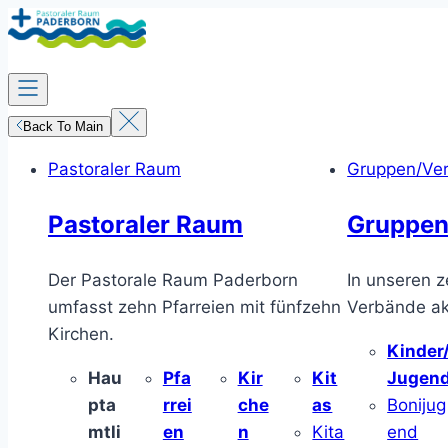
Zum
Inhalt
springen
Back To Main
Pastoraler Raum
Gruppen/Ve
Pastoraler Raum
Gruppen
Der Pastorale Raum Paderborn
In unseren z
umfasst zehn Pfarreien mit fünfzehn
Verbände akt
Kirchen.
Kinder
Hau
Pfa
Kir
Kit
Jugen
pta
rrei
che
as
Bonijug
mtli
en
n
Kita
end