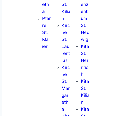
eth
St.
enz
a
Kilia
entr
Pfar
n
um
rei
Kirc
St.
St.
he
Hed
Mar
St.
wig
ien
Lau
Kita
rent
St.
ius
Hei
Kirc
nric
he
h
St.
Kita
Mar
St.
gar
Kilia
eth
n
a
Kita