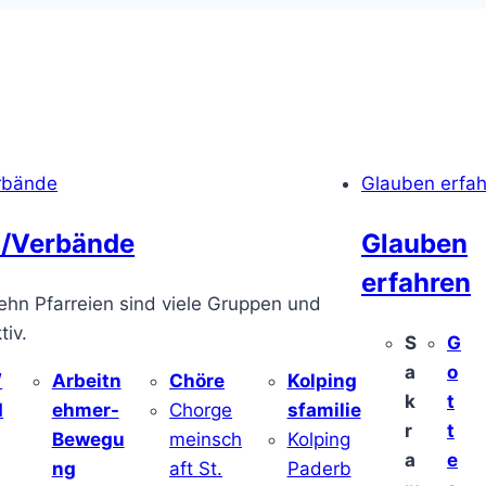
rbände
Glauben erfa
/Verbände
Glauben
erfahren
ehn Pfarreien sind viele Gruppen und
iv.
S
G
a
o
/
Arbeitn
Chöre
Kolping
k
t
d
ehmer-
Chorge
sfamilie
r
t
Bewegu
meinsch
Kolping
a
e
ng
aft St.
Paderb