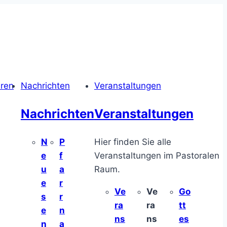
hren
Nachrichten
Veranstaltungen
Nachrichten
Veranstaltungen
N
P
Hier finden Sie alle
e
f
Veranstaltungen im Pastoralen
u
a
Raum.
e
r
Ve
Ve
Go
s
r
ra
ra
tt
e
n
ns
ns
es
n
a