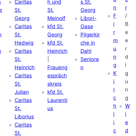
s
Caritas
h und
s St.
n
r
e
St.
St.
Georg
F
/
Georg
Meinolf
Libori-
i
B
Caritas
kfd St.
Oase
r
e
n
St.
Georg
Pilgerkir
m
e
Hedwig
kfd St.
che in
u
r
e
Caritas
Heinrich
Dahl
n
d
St.
|
Seniore
g
i
Heinrich
Fraueng
n
K
g
Caritas
espräch
i
u
St.
skreis
r
n
Julian
kfd St.
c
g
Caritas
Laurenti
h
W
St.
us
l
i
Liborius
i
e
Caritas
c
d
St.