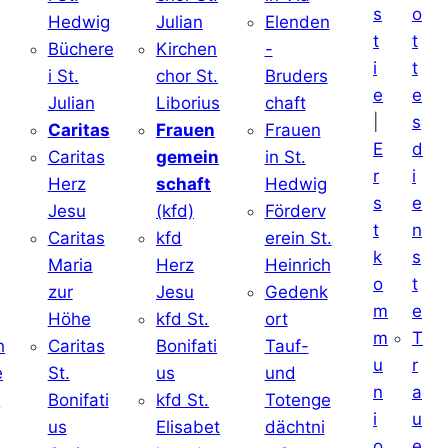
s
o
Hedwig
Julian
Elenden
t
t
Büchere
Kirchen
-
i
t
i St.
chor St.
Bruders
e
e
Julian
Liborius
chaft
|
s
j
Caritas
Frauen
Frauen
E
d
Caritas
gemein
in St.
r
i
Herz
schaft
Hedwig
s
e
Jesu
(kfd)
Förderv
t
n
Caritas
kfd
erein St.
k
s
j
Maria
Herz
Heinrich
o
t
zur
Jesu
Gedenk
m
e
Höhe
kfd St.
ort
m
T
h
Caritas
Bonifati
Tauf-
u
r
e
St.
us
und
n
a
d
Bonifati
kfd St.
Totenge
i
u
us
Elisabet
dächtni
o
e