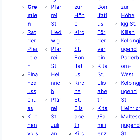
Gre
Pfar
zur
Bon
zur
mie
rei
Höh
ifati
Höhe
n
St.
e
us
|
kjg St.
Rat
Hed
Kirc
För
Kilian
der
wig
he
der
Kolping
Pfar
Pfar
St.
ver
ugend
reie
rei
Bon
ein
Paderb
n
St.
ifati
Kita
orn-
Fina
Hei
us
St.
West
nza
nric
Kirc
Elis
Kolping
uss
h
he
abe
ugend
chu
Pfar
St.
th
St.
ss
rei
Elis
Kita
Heinric
Kirc
St.
abe
/Fa
Maltes
hen
Juli
th
mili
rjugen
vors
an
Kirc
enz
St.