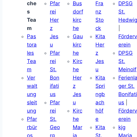
che
Pfar
Bus
Fra
DPSG
s
rei
dorf
nz
St.
Tea
Her
kirc
Sto
Hedwi
m
z
he
ck
|
Pas
Jes
Gau
Kita
Förder
tora
u
kirc
Her
erein
les
Pfar
he
z
DPSG
Tea
rei
Kirc
Jes
St.
m
St.
he
u
Meinolf
Ver
Bon
Her
Kita
Ferienl
walt
ifati
z
Spri
ger St.
ung
us
Jes
ngb
Bonifat
sleit
Pfar
u
ach
us
|
ung
rei
Kirc
höf
Förder
Pfar
St.
he
e
erein
rbür
Geo
Mar
Kita
kjg
os
rg
ia
St.
Maria