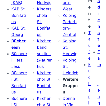
m
s
(KAB)
Hedwig
orn-
e
d
KAB St.
Kinders
West
n
i
g
Bonifati
chola
Kolping
t
e
us
St.
Paderb
e
n
v
KAB St.
Bonifati
orn-
T
s
Georg
us
Zentral
a
t
Bücher
Kirchen
Kolping
u
e
eien
band
St.
f
F
Büchere
spiritus
Hedwig
e
a
a
i Herz
@lauren
Kolping
E
m
Jesu
tius
St.
u
i
i
Büchere
Kirchen
Heinrich
c
l
i St.
chor St.
Weitere
h
i
v
Bonifati
Bonifati
Gruppe
a
e
us
us
n
r
n
Büchere
Kirchen
Donna
i
g
i St.
chor St.
in Via