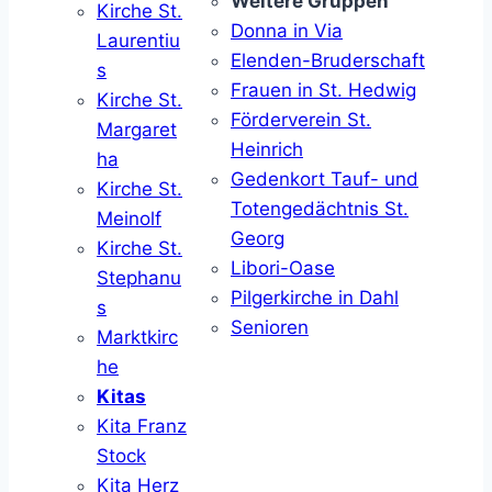
Weitere Gruppen
Kirche St.
Donna in Via
Laurentiu
Elenden-Bruderschaft
s
Frauen in St. Hedwig
Kirche St.
Förderverein St.
Margaret
Heinrich
ha
Gedenkort Tauf- und
Kirche St.
Totengedächtnis St.
Meinolf
Georg
Kirche St.
Libori-Oase
Stephanu
Pilgerkirche in Dahl
s
Senioren
Marktkirc
he
Kitas
Kita Franz
Stock
Kita Herz