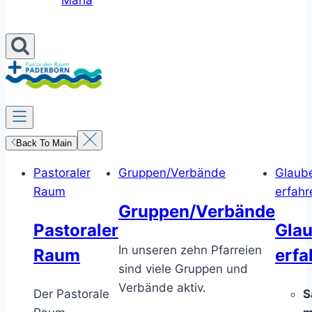
Maria
Back To Main
Pastoraler
Gruppen/Verbände
Glaub
Raum
erfahr
Gruppen/Verbände
Pastoraler
Gla
In unseren zehn Pfarreien
Raum
erfa
sind viele Gruppen und
Verbände aktiv.
Der Pastorale
S