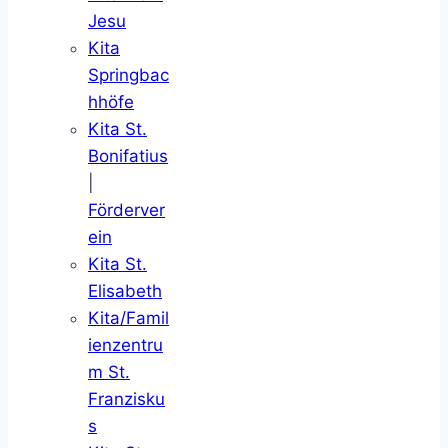
Jesu
Kita
Springbac
hhöfe
Kita St.
Bonifatius
|
Förderver
ein
Kita St.
Elisabeth
Kita/Famil
ienzentru
m St.
Franzisku
s