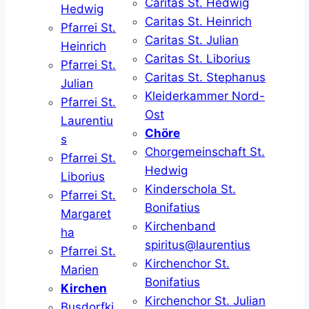
Caritas St. Hedwig
Hedwig
Caritas St. Heinrich
Pfarrei St.
Caritas St. Julian
Heinrich
Caritas St. Liborius
Pfarrei St.
Caritas St. Stephanus
Julian
Kleiderkammer Nord-
Pfarrei St.
Ost
Laurentiu
Chöre
s
Chorgemeinschaft St.
Pfarrei St.
Hedwig
Liborius
Kinderschola St.
Pfarrei St.
Bonifatius
Margaret
Kirchenband
ha
spiritus@laurentius
Pfarrei St.
Kirchenchor St.
Marien
Bonifatius
Kirchen
Kirchenchor St. Julian
Busdorfki