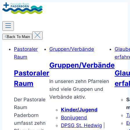
Zum
Inhalt
springen
Back To Main
Pastoraler
Gruppen/Verbände
Glaub
Raum
erfahr
Gruppen/Verbände
Pastoraler
Gla
In unseren zehn Pfarreien
Raum
erfa
sind viele Gruppen und
Verbände aktiv.
Der Pastorale
S
Raum
m
Kinder/Jugend
Paderborn
T
Bonijugend
umfasst zehn
E
DPSG St. Hedwig
|