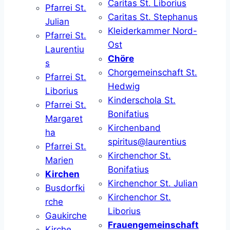
Caritas St. Liborius
Pfarrei St.
Caritas St. Stephanus
Julian
Kleiderkammer Nord-
Pfarrei St.
Ost
Laurentiu
Chöre
s
Chorgemeinschaft St.
Pfarrei St.
Hedwig
Liborius
Kinderschola St.
Pfarrei St.
Bonifatius
Margaret
Kirchenband
ha
spiritus@laurentius
Pfarrei St.
Kirchenchor St.
Marien
Bonifatius
Kirchen
Kirchenchor St. Julian
Busdorfki
Kirchenchor St.
rche
Liborius
Gaukirche
Frauengemeinschaft
Kirche