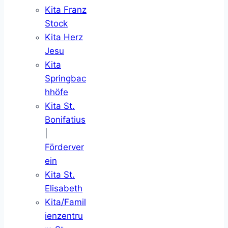
Kita Franz
Stock
Kita Herz
Jesu
Kita
Springbac
hhöfe
Kita St.
Bonifatius
|
Förderver
ein
Kita St.
Elisabeth
Kita/Famil
ienzentru