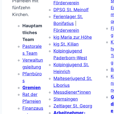
Pfarreien mit
s
Förderverein
fünfzehn
E
DPSG St. Meinolf
Kirchen.
m
Ferienlager St.
o
Bonifatius
|
Hauptam
F
Förderverein
tliches
g
kjg Maria zur Höhe
Team
K
kjg St. Kilian
Pastorale
h
Kolpingjugend
s Team
T
Paderborn-West
Verwaltun
g
Kolpingjugend St.
gsleitung
B
Heinrich
Pfarrbüro
K
Malteserjugend St.
s
n
Liborius
Gremien
n
Messdiener*innen
Rat der
G
Sternsingen
Pfarreien
d
Zeltlager St. Georg
Finanzaus
e
Arbeitnehmer-