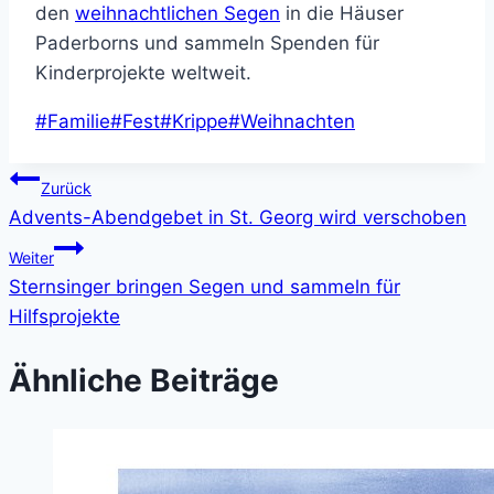
den
weihnachtlichen Segen
in die Häuser
Paderborns und sammeln Spenden für
Kinderprojekte weltweit.
Schlagworte:
#
Familie
#
Fest
#
Krippe
#
Weihnachten
Beitragsnavigation
Zurück
Advents-Abendgebet in St. Georg wird verschoben
Weiter
Sternsinger bringen Segen und sammeln für
Hilfsprojekte
Ähnliche Beiträge