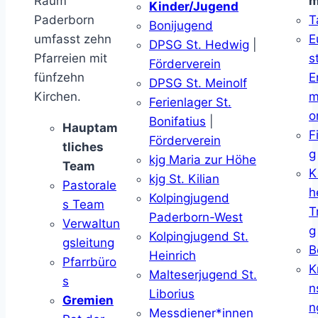
Raum
m
Kinder/Jugend
Paderborn
T
Bonijugend
umfasst zehn
E
DPSG St. Hedwig
|
Pfarreien mit
s
Förderverein
fünfzehn
E
DPSG St. Meinolf
Kirchen.
m
Ferienlager St.
o
Bonifatius
|
Hauptam
F
Förderverein
tliches
g
kjg Maria zur Höhe
Team
K
kjg St. Kilian
Pastorale
h
Kolpingjugend
s Team
T
Paderborn-West
Verwaltun
g
Kolpingjugend St.
gsleitung
B
Heinrich
Pfarrbüro
K
Malteserjugend St.
s
n
Liborius
Gremien
n
Messdiener*innen