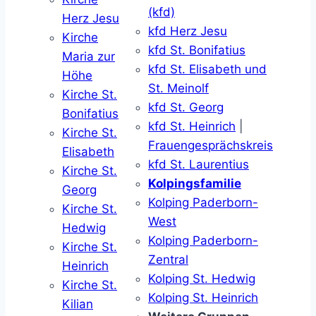
(kfd)
Herz Jesu
kfd Herz Jesu
Kirche
kfd St. Bonifatius
Maria zur
kfd St. Elisabeth und
Höhe
St. Meinolf
Kirche St.
kfd St. Georg
Bonifatius
kfd St. Heinrich
|
Kirche St.
Frauengesprächskreis
Elisabeth
kfd St. Laurentius
Kirche St.
Kolpingsfamilie
Georg
Kolping Paderborn-
Kirche St.
West
Hedwig
Kolping Paderborn-
Kirche St.
Zentral
Heinrich
Kolping St. Hedwig
Kirche St.
Kolping St. Heinrich
Kilian