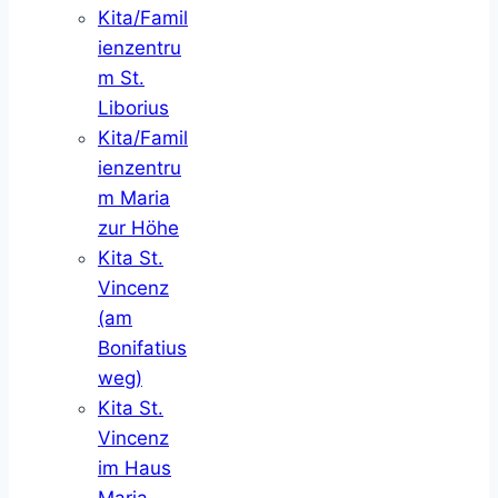
Kita/Famil
ienzentru
m St.
Liborius
Kita/Famil
ienzentru
m Maria
zur Höhe
Kita St.
Vincenz
(am
Bonifatius
weg)
Kita St.
Vincenz
im Haus