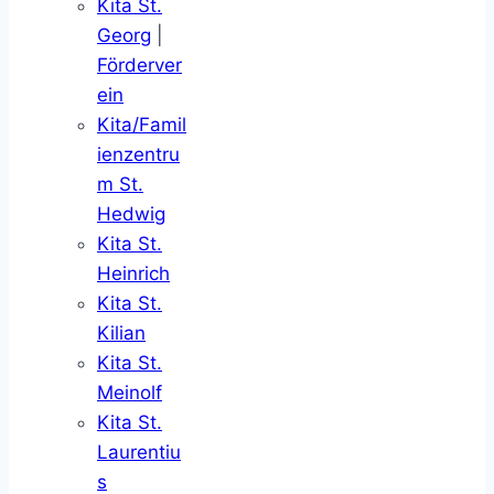
Kita St.
Georg
|
Förderver
ein
Kita/Famil
ienzentru
m St.
Hedwig
Kita St.
Heinrich
Kita St.
Kilian
Kita St.
Meinolf
Kita St.
Laurentiu
s