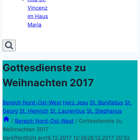
Vincenz
im Haus
Maria
Gottesdienste zu
Weihnachten 2017
Bereich Nord-Ost-West
Herz Jesu
St. Bonifatius
St.
Georg
St. Heinrich
St. Laurentius
St. Stephanus
/
Bereich Nord-Ost-West
/
Gottesdienste zu
Weihnachten 2017
Veröffentlicht am
16.12.2017 12:36
28.12.2017 20:52