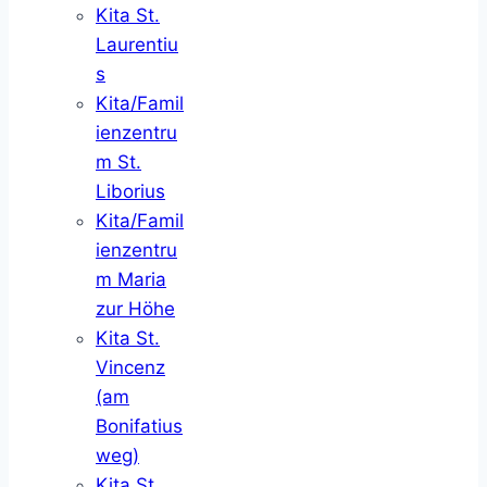
Kita St.
Laurentiu
s
Kita/Famil
ienzentru
m St.
Liborius
Kita/Famil
ienzentru
m Maria
zur Höhe
Kita St.
Vincenz
(am
Bonifatius
weg)
Kita St.