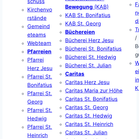
schuss
F
Bewegung
(KAB)
Kirchenvo
n
KAB St. Bonifatius
rstände
d
KAB St. Georg
Gemeind
T
Büchereien
eteams
/
Bücherei Herz Jesu
Webteam
B
Bücherei St. Bonifatius
Pfarreien
g
Bücherei St. Hedwig
Pfarrei
W
Bücherei St. Julian
Herz Jesu
ei
Caritas
Pfarrei St.
i
Caritas Herz Jesu
Bonifatius
K
Caritas Maria zur Höhe
Pfarrei St.
Caritas St. Bonifatius
Georg
Caritas St. Georg
Pfarrei St.
Caritas St. Hedwig
Hedwig
Caritas St. Heinrich
Pfarrei St.
Caritas St. Julian
Heinrich