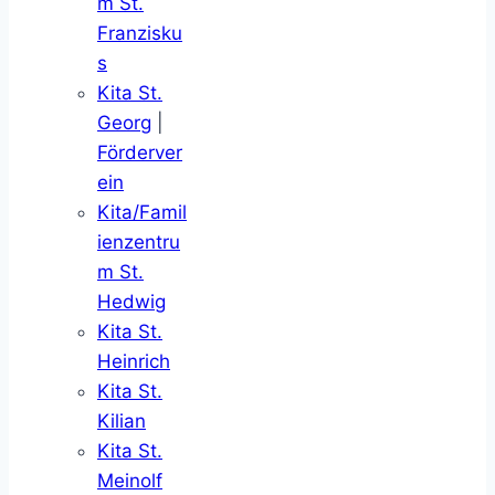
m St.
Franzisku
s
Kita St.
Georg
|
Förderver
ein
Kita/Famil
ienzentru
m St.
Hedwig
Kita St.
Heinrich
Kita St.
Kilian
Kita St.
Meinolf