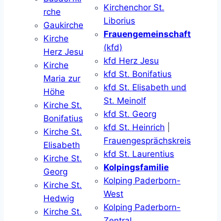
Kirchenchor St.
rche
Liborius
Gaukirche
Frauengemeinschaft
Kirche
(kfd)
Herz Jesu
kfd Herz Jesu
Kirche
kfd St. Bonifatius
Maria zur
kfd St. Elisabeth und
Höhe
St. Meinolf
Kirche St.
kfd St. Georg
Bonifatius
kfd St. Heinrich
|
Kirche St.
Frauengesprächskreis
Elisabeth
kfd St. Laurentius
Kirche St.
Kolpingsfamilie
Georg
Kolping Paderborn-
Kirche St.
West
Hedwig
Kolping Paderborn-
Kirche St.
Zentral