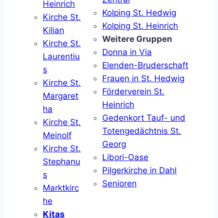
Heinrich
Kolping St. Hedwig
Kirche St.
Kolping St. Heinrich
Kilian
Weitere Gruppen
Kirche St.
Donna in Via
Laurentiu
Elenden-Bruderschaft
s
Frauen in St. Hedwig
Kirche St.
Förderverein St.
Margaret
Heinrich
ha
Gedenkort Tauf- und
Kirche St.
Totengedächtnis St.
Meinolf
Georg
Kirche St.
Libori-Oase
Stephanu
Pilgerkirche in Dahl
s
Senioren
Marktkirc
he
Kitas