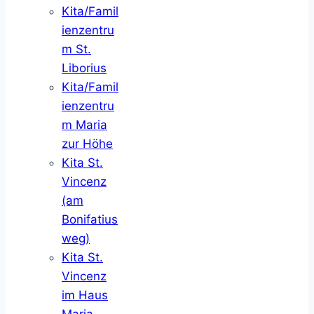
Kita/Famil
ienzentru
m St.
Liborius
Kita/Famil
ienzentru
m Maria
zur Höhe
Kita St.
Vincenz
(am
Bonifatius
weg)
Kita St.
Vincenz
im Haus