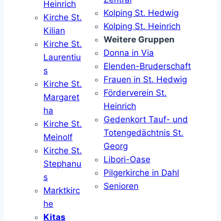
Heinrich
Kolping St. Hedwig
Kirche St.
Kolping St. Heinrich
Kilian
Weitere Gruppen
Kirche St.
Donna in Via
Laurentiu
Elenden-Bruderschaft
s
Frauen in St. Hedwig
Kirche St.
Förderverein St.
Margaret
Heinrich
ha
Gedenkort Tauf- und
Kirche St.
Totengedächtnis St.
Meinolf
Georg
Kirche St.
Libori-Oase
Stephanu
Pilgerkirche in Dahl
s
Senioren
Marktkirc
he
Kitas