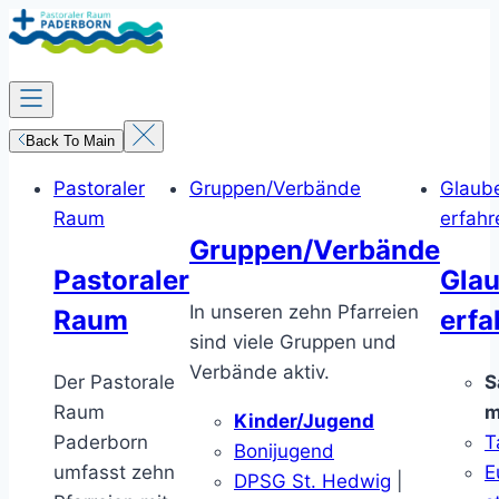
Zum
Inhalt
springen
Back To Main
Pastoraler
Gruppen/Verbände
Glaub
Raum
erfahr
Gruppen/Verbände
Pastoraler
Gla
In unseren zehn Pfarreien
Raum
erfa
sind viele Gruppen und
Verbände aktiv.
Der Pastorale
S
Raum
m
Kinder/Jugend
Paderborn
T
Bonijugend
umfasst zehn
E
DPSG St. Hedwig
|