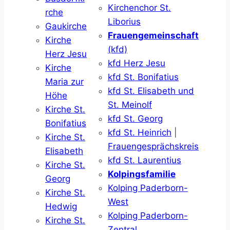
Kirchenchor St.
rche
Liborius
Gaukirche
Frauengemeinschaft
Kirche
(kfd)
Herz Jesu
kfd Herz Jesu
Kirche
kfd St. Bonifatius
Maria zur
kfd St. Elisabeth und
Höhe
St. Meinolf
Kirche St.
kfd St. Georg
Bonifatius
kfd St. Heinrich
|
Kirche St.
Frauengesprächskreis
Elisabeth
kfd St. Laurentius
Kirche St.
Kolpingsfamilie
Georg
Kolping Paderborn-
Kirche St.
West
Hedwig
Kolping Paderborn-
Kirche St.
Zentral