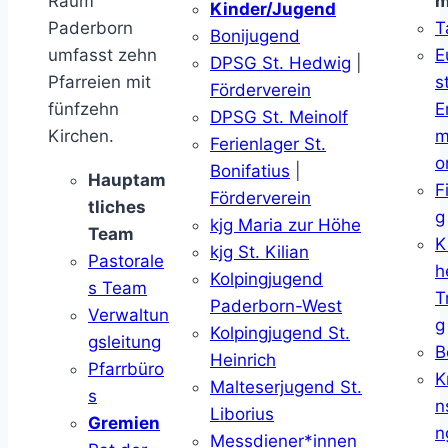
Raum
m
Kinder/Jugend
Paderborn
T
Bonijugend
umfasst zehn
E
DPSG St. Hedwig
|
Pfarreien mit
s
Förderverein
fünfzehn
E
DPSG St. Meinolf
Kirchen.
m
Ferienlager St.
o
Bonifatius
|
Hauptam
F
Förderverein
tliches
g
kjg Maria zur Höhe
Team
K
kjg St. Kilian
Pastorale
h
Kolpingjugend
s Team
T
Paderborn-West
Verwaltun
g
Kolpingjugend St.
gsleitung
B
Heinrich
Pfarrbüro
K
Malteserjugend St.
s
n
Liborius
Gremien
n
Messdiener*innen