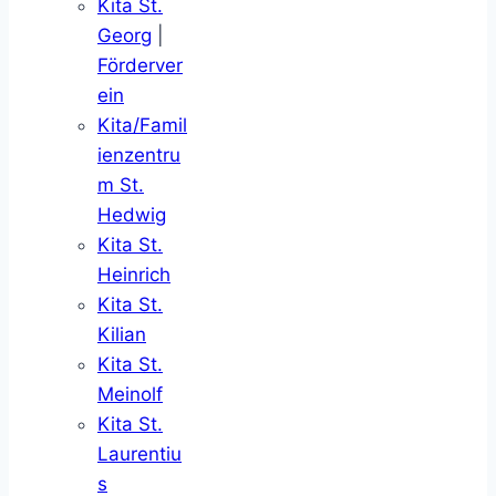
Kita St.
Georg
|
Förderver
ein
Kita/Famil
ienzentru
m St.
Hedwig
Kita St.
Heinrich
Kita St.
Kilian
Kita St.
Meinolf
Kita St.
Laurentiu
s