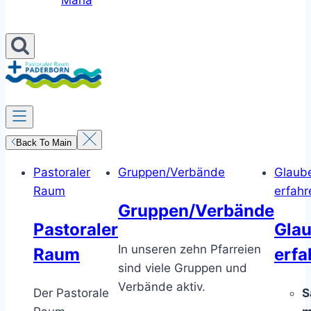
Maria
Back To Main
Pastoraler
Gruppen/Verbände
Glaub
Raum
erfahr
Gruppen/Verbände
Pastoraler
Gla
In unseren zehn Pfarreien
Raum
erfa
sind viele Gruppen und
Verbände aktiv.
Der Pastorale
S