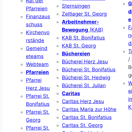
Rat der
G
Sternsingen
Pfarreien
d
Zeltlager St. Georg
Finanzaus
e
Arbeitnehmer-
schuss
F
Bewegung
(KAB)
Kirchenvo
n
KAB St. Bonifatius
rstände
d
KAB St. Georg
Gemeind
T
Büchereien
eteams
/
Bücherei Herz Jesu
Webteam
B
Bücherei St. Bonifatius
Pfarreien
g
Bücherei St. Hedwig
Pfarrei
W
Bücherei St. Julian
Herz Jesu
ei
Caritas
Pfarrei St.
i
Caritas Herz Jesu
Bonifatius
K
Caritas Maria zur Höhe
Pfarrei St.
Caritas St. Bonifatius
Georg
Caritas St. Georg
Pfarrei St.