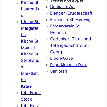
Weitere Gruppen
Kirche St.
Donna in Via
Laurentiu
Elenden-Bruderschaft
s
Frauen in St. Hedwig
Kirche St.
Förderverein St.
Margaret
Heinrich
ha
Gedenkort Tauf- und
Kirche St.
Totengedächtnis St.
Meinolf
Georg
Kirche St.
Libori-Oase
Stephanu
Pilgerkirche in Dahl
s
Senioren
Marktkirc
he
Kitas
Kita Franz
Stock
Kita Herz