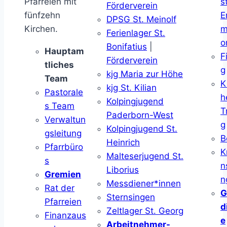
Pfarreien mit
s
Förderverein
fünfzehn
E
DPSG St. Meinolf
Kirchen.
m
Ferienlager St.
o
Bonifatius
|
Hauptam
F
Förderverein
tliches
g
kjg Maria zur Höhe
Team
K
kjg St. Kilian
Pastorale
h
Kolpingjugend
s Team
T
Paderborn-West
Verwaltun
g
Kolpingjugend St.
gsleitung
B
Heinrich
Pfarrbüro
K
Malteserjugend St.
s
n
Liborius
Gremien
n
Messdiener*innen
Rat der
G
Sternsingen
Pfarreien
d
Zeltlager St. Georg
Finanzaus
e
Arbeitnehmer-