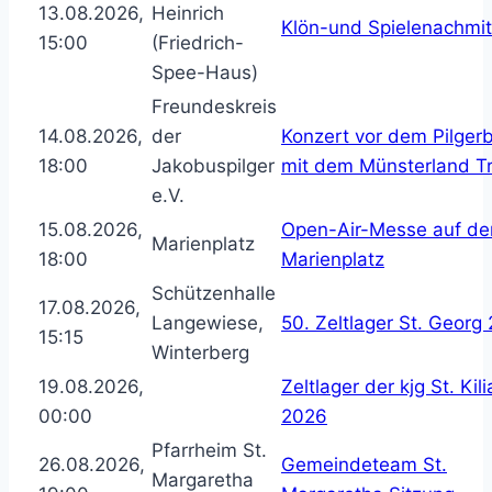
13.08.2026,
Heinrich
Klön-und Spielenachmit
15:00
(Friedrich-
Spee-Haus)
Freundeskreis
14.08.2026,
der
Konzert vor dem Pilger
18:00
Jakobuspilger
mit dem Münsterland Tr
e.V.
15.08.2026,
Open-Air-Messe auf d
Marienplatz
18:00
Marienplatz
Schützenhalle
17.08.2026,
Langewiese,
50. Zeltlager St. Georg
15:15
Winterberg
19.08.2026,
Zeltlager der kjg St. Kil
00:00
2026
Pfarrheim St.
26.08.2026,
Gemeindeteam St.
Margaretha