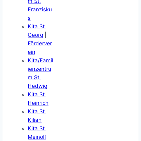
m St.
Franzisku
s
Kita St.
Georg
|
Förderver
ein
Kita/Famil
ienzentru
m St.
Hedwig
Kita St.
Heinrich
Kita St.
Kilian
Kita St.
Meinolf