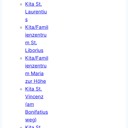
Kita St.
Laurentiu
s
Kita/Famil
ienzentru
m St.
Liborius
Kita/Famil
ienzentru
m Maria
zur Höhe
Kita St.
Vincenz
(am
Bonifatius
weg)
Kita St.