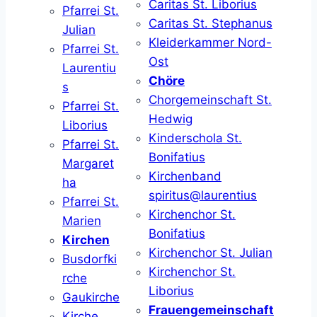
Caritas St. Liborius
Pfarrei St.
Caritas St. Stephanus
Julian
Kleiderkammer Nord-
Pfarrei St.
Ost
Laurentiu
Chöre
s
Chorgemeinschaft St.
Pfarrei St.
Hedwig
Liborius
Kinderschola St.
Pfarrei St.
Bonifatius
Margaret
Kirchenband
ha
spiritus@laurentius
Pfarrei St.
Kirchenchor St.
Marien
Bonifatius
Kirchen
Kirchenchor St. Julian
Busdorfki
Kirchenchor St.
rche
Liborius
Gaukirche
Frauengemeinschaft
Kirche