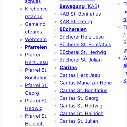
schuss
F
Bewegung
(KAB)
Kirchenvo
n
KAB St. Bonifatius
rstände
d
KAB St. Georg
Gemeind
T
Büchereien
eteams
/
Bücherei Herz Jesu
Webteam
B
Bücherei St. Bonifatius
Pfarreien
g
Bücherei St. Hedwig
Pfarrei
W
Bücherei St. Julian
Herz Jesu
ei
Caritas
Pfarrei St.
i
Caritas Herz Jesu
Bonifatius
K
Caritas Maria zur Höhe
Pfarrei St.
Caritas St. Bonifatius
Georg
Caritas St. Georg
Pfarrei St.
Caritas St. Hedwig
Hedwig
Caritas St. Heinrich
Pfarrei St.
Caritas St. Julian
Heinrich