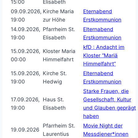
15:00
Elisabeth
09.09.2026,
Kirche Maria
Eternabend
19:00
zur Höhe
Erstkommunion
14.09.2026,
Pfarrheim St.
Elternabend
19:00
Elisabeth
Erstkommunion
kfD : Andacht im
15.09.2026,
Kloster Maria
Kloster “Mariä
00:00
Himmelfahrt
Himmelfahrt”
15.09.2026,
Kirche St.
Elternabend
19:00
Hedwig
Erstkommunion
Starke Frauen, die
17.09.2026,
Haus St.
Gesellschaft, Kultur
19:00
Elisabeth
und Glauben geprägt
haben
Pfarrheim St.
Movie Night der
19.09.2026
Laurentius
Messdiener*innen