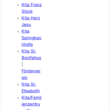
Kita Franz
Stock
Kita Herz
Jesu
Kita
Springbac
hhöfe
Kita St.
Bonifatius
|
Förderver
ein
Kita St.
Elisabeth
Kita/Famil
ienzentru