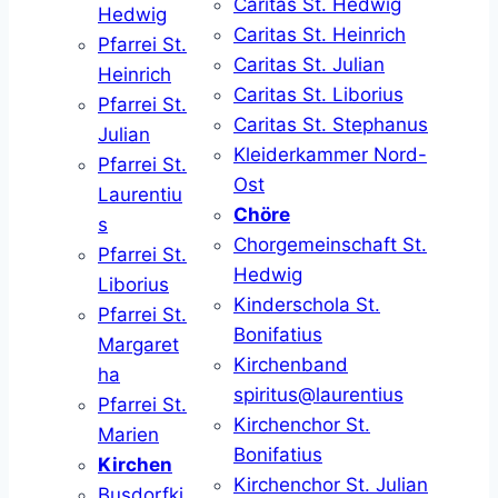
Caritas St. Hedwig
Hedwig
Caritas St. Heinrich
Pfarrei St.
Caritas St. Julian
Heinrich
Caritas St. Liborius
Pfarrei St.
Caritas St. Stephanus
Julian
Kleiderkammer Nord-
Pfarrei St.
Ost
Laurentiu
Chöre
s
Chorgemeinschaft St.
Pfarrei St.
Hedwig
Liborius
Kinderschola St.
Pfarrei St.
Bonifatius
Margaret
Kirchenband
ha
spiritus@laurentius
Pfarrei St.
Kirchenchor St.
Marien
Bonifatius
Kirchen
Kirchenchor St. Julian
Busdorfki