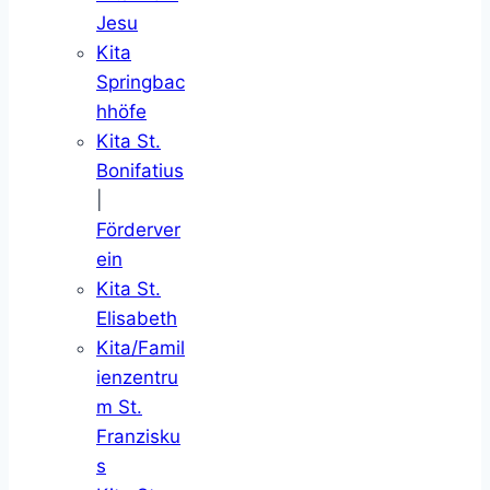
Jesu
Kita
Springbac
hhöfe
Kita St.
Bonifatius
|
Förderver
ein
Kita St.
Elisabeth
Kita/Famil
ienzentru
m St.
Franzisku
s