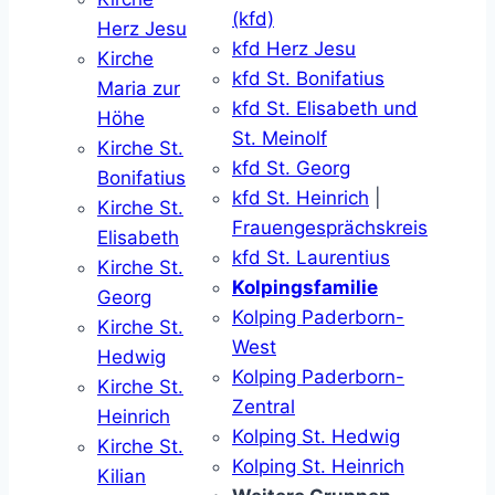
(kfd)
Herz Jesu
kfd Herz Jesu
Kirche
kfd St. Bonifatius
Maria zur
kfd St. Elisabeth und
Höhe
St. Meinolf
Kirche St.
kfd St. Georg
Bonifatius
kfd St. Heinrich
|
Kirche St.
Frauengesprächskreis
Elisabeth
kfd St. Laurentius
Kirche St.
Kolpingsfamilie
Georg
Kolping Paderborn-
Kirche St.
West
Hedwig
Kolping Paderborn-
Kirche St.
Zentral
Heinrich
Kolping St. Hedwig
Kirche St.
Kolping St. Heinrich
Kilian