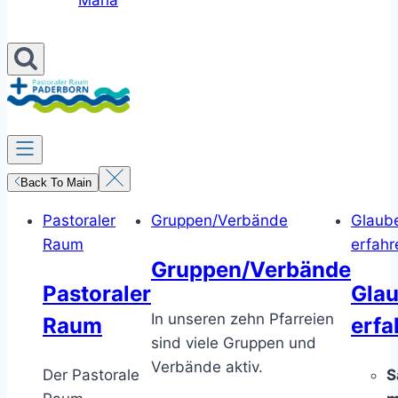
Maria
Back To Main
Pastoraler
Gruppen/Verbände
Glaub
Raum
erfahr
Gruppen/Verbände
Pastoraler
Gla
In unseren zehn Pfarreien
Raum
erfa
sind viele Gruppen und
Verbände aktiv.
Der Pastorale
S