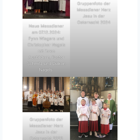
Gruppenfoto der
Messdiener Herz
Jesu in der
Osternacht 2024
Neue Messdiener
am 07.12.2024:
Fynn Wiegers und
Christopher Nagels
mit ihren
Ausbildern, Pastor
Schmitz und Diakon
Nagels.
Gruppenfoto der
Messdiener Herz
Jesu in der
Osternacht 2023