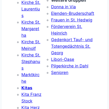
Weitere Gruppen
Kirche St.
Donna in Via
Laurentiu
Elenden-Bruderschaft
s
Frauen in St. Hedwig
Kirche St.
Förderverein St.
Margaret
Heinrich
ha
Gedenkort Tauf- und
Kirche St.
Totengedächtnis St.
Meinolf
Georg
Kirche St.
Libori-Oase
Stephanu
Pilgerkirche in Dahl
s
Senioren
Marktkirc
he
Kitas
Kita Franz
Stock
Kita Herz