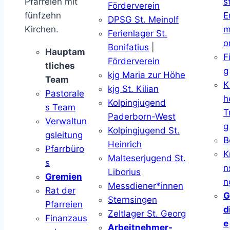
Pfarreien mit
s
Förderverein
fünfzehn
E
DPSG St. Meinolf
Kirchen.
m
Ferienlager St.
o
Bonifatius
|
Hauptam
F
Förderverein
tliches
g
kjg Maria zur Höhe
Team
K
kjg St. Kilian
Pastorale
h
Kolpingjugend
s Team
T
Paderborn-West
Verwaltun
g
Kolpingjugend St.
gsleitung
B
Heinrich
Pfarrbüro
K
Malteserjugend St.
s
n
Liborius
Gremien
n
Messdiener*innen
Rat der
G
Sternsingen
Pfarreien
d
Zeltlager St. Georg
Finanzaus
e
Arbeitnehmer-