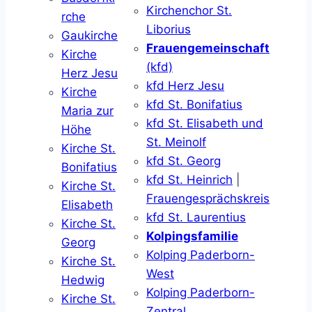
Kirchenchor St.
rche
Liborius
Gaukirche
Frauengemeinschaft
Kirche
(kfd)
Herz Jesu
kfd Herz Jesu
Kirche
kfd St. Bonifatius
Maria zur
kfd St. Elisabeth und
Höhe
St. Meinolf
Kirche St.
kfd St. Georg
Bonifatius
kfd St. Heinrich
|
Kirche St.
Frauengesprächskreis
Elisabeth
kfd St. Laurentius
Kirche St.
Kolpingsfamilie
Georg
Kolping Paderborn-
Kirche St.
West
Hedwig
Kolping Paderborn-
Kirche St.
Zentral