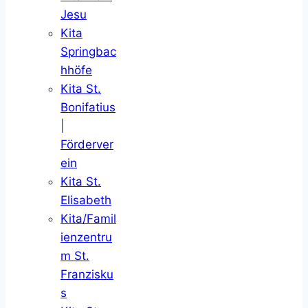
Jesu
Kita
Springbac
hhöfe
Kita St.
Bonifatius
|
Förderver
ein
Kita St.
Elisabeth
Kita/Famil
ienzentru
m St.
Franzisku
s