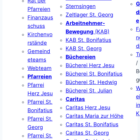
Rat der
G
Sternsingen
Pfarreien
d
Zeltlager St. Georg
Finanzaus
e
Arbeitnehmer-
schuss
F
Bewegung
(KAB)
Kirchenvo
n
KAB St. Bonifatius
rstände
d
KAB St. Georg
Gemeind
T
Büchereien
eteams
/
Bücherei Herz Jesu
Webteam
B
Bücherei St. Bonifatius
Pfarreien
g
Bücherei St. Hedwig
Pfarrei
W
Bücherei St. Julian
Herz Jesu
ei
Caritas
Pfarrei St.
i
Caritas Herz Jesu
Bonifatius
K
Caritas Maria zur Höhe
Pfarrei St.
Caritas St. Bonifatius
Georg
Caritas St. Georg
Pfarrei St.