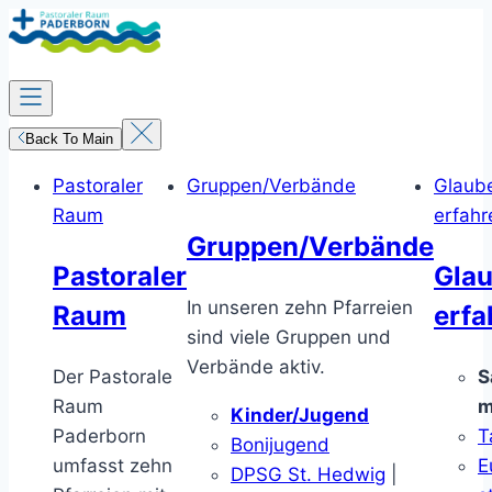
Zum
Inhalt
springen
Back To Main
Pastoraler
Gruppen/Verbände
Glaub
Raum
erfahr
Gruppen/Verbände
Pastoraler
Gla
In unseren zehn Pfarreien
Raum
erfa
sind viele Gruppen und
Verbände aktiv.
Der Pastorale
S
Raum
m
Kinder/Jugend
Paderborn
T
Bonijugend
umfasst zehn
E
DPSG St. Hedwig
|