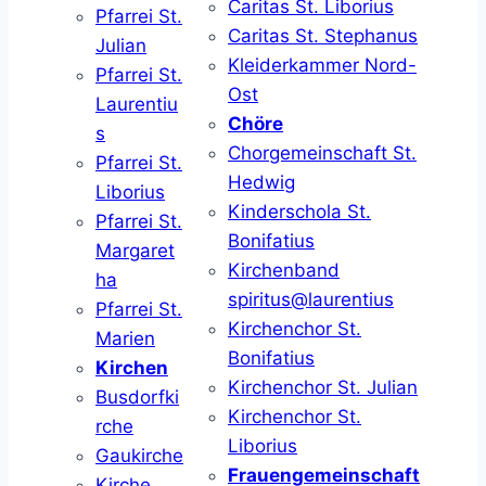
Caritas St. Liborius
Pfarrei St.
Caritas St. Stephanus
Julian
Kleiderkammer Nord-
Pfarrei St.
Ost
Laurentiu
Chöre
s
Chorgemeinschaft St.
Pfarrei St.
Hedwig
Liborius
Kinderschola St.
Pfarrei St.
Bonifatius
Margaret
Kirchenband
ha
spiritus@laurentius
Pfarrei St.
Kirchenchor St.
Marien
Bonifatius
Kirchen
Kirchenchor St. Julian
Busdorfki
Kirchenchor St.
rche
Liborius
Gaukirche
Frauengemeinschaft
Kirche