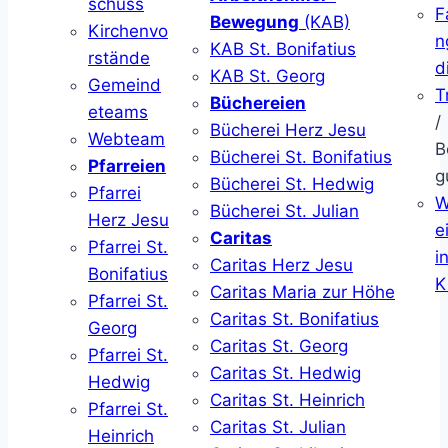
schuss
F
Bewegung
(KAB)
Kirchenvo
n
KAB St. Bonifatius
rstände
d
KAB St. Georg
Gemeind
T
Büchereien
eteams
/
Bücherei Herz Jesu
Webteam
B
Bücherei St. Bonifatius
Pfarreien
g
Bücherei St. Hedwig
Pfarrei
W
Bücherei St. Julian
Herz Jesu
ei
Caritas
Pfarrei St.
i
Caritas Herz Jesu
Bonifatius
K
Caritas Maria zur Höhe
Pfarrei St.
Caritas St. Bonifatius
Georg
Caritas St. Georg
Pfarrei St.
Caritas St. Hedwig
Hedwig
Caritas St. Heinrich
Pfarrei St.
Caritas St. Julian
Heinrich