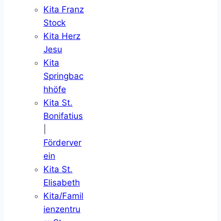
Kita Franz
Stock
Kita Herz
Jesu
Kita
Springbac
hhöfe
Kita St.
Bonifatius
|
Förderver
ein
Kita St.
Elisabeth
Kita/Famil
ienzentru