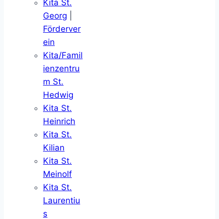
Kita St.
Georg
|
Förderver
ein
Kita/Famil
ienzentru
m St.
Hedwig
Kita St.
Heinrich
Kita St.
Kilian
Kita St.
Meinolf
Kita St.
Laurentiu
s