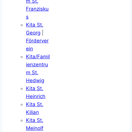
m St.
Franzisku
s
Kita St.
Georg
|
Förderver
ein
Kita/Famil
ienzentru
m St.
Hedwig
Kita St.
Heinrich
Kita St.
Kilian
Kita St.
Meinolf