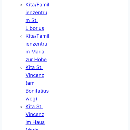
Kita/Famil
ienzentru
m St.
Liborius
Kita/Famil
ienzentru
m Maria
zur Höhe
Kita St.
Vincenz
(am
Bonifatius
weg)
Kita St.
Vincenz
im Haus