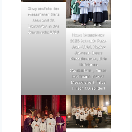
Gruppenfoto der
Messdiener Herz
Jesu und St.
Laurentius in der
Osternacht 2026
Neue Messdiener
2025 (v.l.n.r.): Pater
Jean-Uriel, Hayley
Johnson (neue
Messdienerin), Elria
Rodrigues
(Ausbilderin), Simon
Hoffmann (neuer
Messdiener), Titus
Hirsch (Ausbilder)