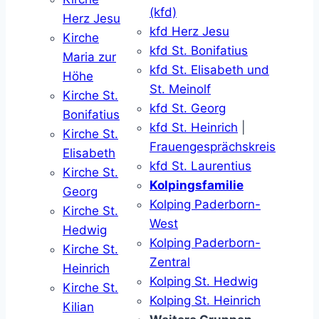
(kfd)
Herz Jesu
kfd Herz Jesu
Kirche
kfd St. Bonifatius
Maria zur
kfd St. Elisabeth und
Höhe
St. Meinolf
Kirche St.
kfd St. Georg
Bonifatius
kfd St. Heinrich
|
Kirche St.
Frauengesprächskreis
Elisabeth
kfd St. Laurentius
Kirche St.
Kolpingsfamilie
Georg
Kolping Paderborn-
Kirche St.
West
Hedwig
Kolping Paderborn-
Kirche St.
Zentral
Heinrich
Kolping St. Hedwig
Kirche St.
Kolping St. Heinrich
Kilian