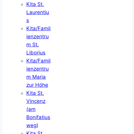
Kita St.
Laurentiu
s
Kita/Famil
ienzentru
m St.
Liborius
Kita/Famil
ienzentru
m Maria
zur Höhe
Kita St.
Vincenz
(am
Bonifatius
weg)
Kita St.