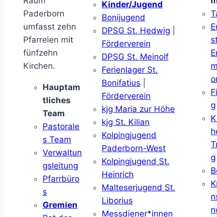
Raum
m
Kinder/Jugend
Paderborn
T
Bonijugend
umfasst zehn
E
DPSG St. Hedwig
|
Pfarreien mit
s
Förderverein
fünfzehn
E
DPSG St. Meinolf
Kirchen.
m
Ferienlager St.
o
Bonifatius
|
Hauptam
F
Förderverein
tliches
g
kjg Maria zur Höhe
Team
K
kjg St. Kilian
Pastorale
h
Kolpingjugend
s Team
T
Paderborn-West
Verwaltun
g
Kolpingjugend St.
gsleitung
B
Heinrich
Pfarrbüro
K
Malteserjugend St.
s
n
Liborius
Gremien
n
Messdiener*innen