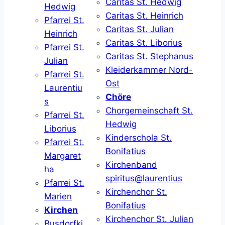
Caritas St. Hedwig
Hedwig
Caritas St. Heinrich
Pfarrei St.
Caritas St. Julian
Heinrich
Caritas St. Liborius
Pfarrei St.
Caritas St. Stephanus
Julian
Kleiderkammer Nord-
Pfarrei St.
Ost
Laurentiu
Chöre
s
Chorgemeinschaft St.
Pfarrei St.
Hedwig
Liborius
Kinderschola St.
Pfarrei St.
Bonifatius
Margaret
Kirchenband
ha
spiritus@laurentius
Pfarrei St.
Kirchenchor St.
Marien
Bonifatius
Kirchen
Kirchenchor St. Julian
Busdorfki