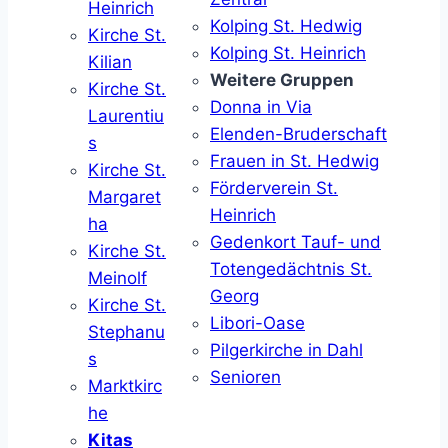
Heinrich
Kolping St. Hedwig
Kirche St.
Kolping St. Heinrich
Kilian
Weitere Gruppen
Kirche St.
Donna in Via
Laurentiu
Elenden-Bruderschaft
s
Frauen in St. Hedwig
Kirche St.
Förderverein St.
Margaret
Heinrich
ha
Gedenkort Tauf- und
Kirche St.
Totengedächtnis St.
Meinolf
Georg
Kirche St.
Libori-Oase
Stephanu
Pilgerkirche in Dahl
s
Senioren
Marktkirc
he
Kitas