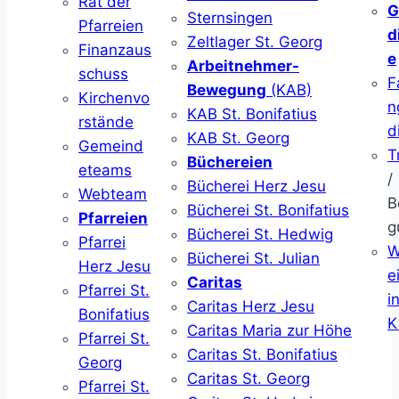
Rat der
G
Sternsingen
Pfarreien
d
Zeltlager St. Georg
Finanzaus
e
Arbeitnehmer-
schuss
F
Bewegung
(KAB)
Kirchenvo
n
KAB St. Bonifatius
rstände
d
KAB St. Georg
Gemeind
T
Büchereien
eteams
/
Bücherei Herz Jesu
Webteam
B
Bücherei St. Bonifatius
Pfarreien
g
Bücherei St. Hedwig
Pfarrei
W
Bücherei St. Julian
Herz Jesu
ei
Caritas
Pfarrei St.
i
Caritas Herz Jesu
Bonifatius
K
Caritas Maria zur Höhe
Pfarrei St.
Caritas St. Bonifatius
Georg
Caritas St. Georg
Pfarrei St.