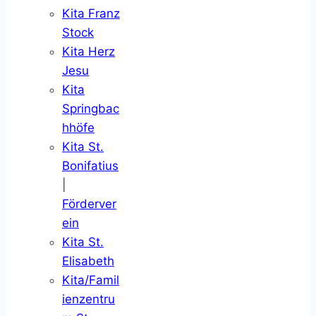
Kita Franz
Stock
Kita Herz
Jesu
Kita
Springbac
hhöfe
Kita St.
Bonifatius
|
Förderver
ein
Kita St.
Elisabeth
Kita/Famil
ienzentru