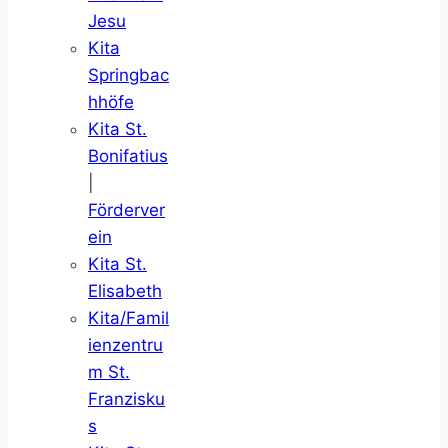
Jesu
Kita
Springbac
hhöfe
Kita St.
Bonifatius
|
Förderver
ein
Kita St.
Elisabeth
Kita/Famil
ienzentru
m St.
Franzisku
s