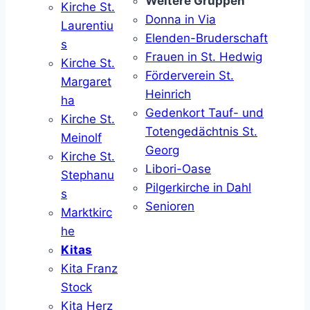
Weitere Gruppen
Kirche St.
Donna in Via
Laurentiu
Elenden-Bruderschaft
s
Frauen in St. Hedwig
Kirche St.
Förderverein St.
Margaret
Heinrich
ha
Gedenkort Tauf- und
Kirche St.
Totengedächtnis St.
Meinolf
Georg
Kirche St.
Libori-Oase
Stephanu
Pilgerkirche in Dahl
s
Senioren
Marktkirc
he
Kitas
Kita Franz
Stock
Kita Herz