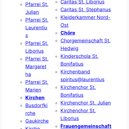
Caritas St. Liborius
Pfarrei St.
Caritas St. Stephanus
Julian
Kleiderkammer Nord-
Pfarrei St.
Ost
Laurentiu
Chöre
s
Chorgemeinschaft St.
Pfarrei St.
Hedwig
Liborius
Kinderschola St.
Pfarrei St.
Bonifatius
Margaret
Kirchenband
ha
spiritus@laurentius
Pfarrei St.
Kirchenchor St.
Marien
Bonifatius
Kirchen
Kirchenchor St. Julian
Busdorfki
Kirchenchor St.
rche
Liborius
Gaukirche
Frauengemeinschaft
Kirche