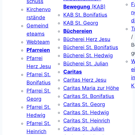
schuss
F
Bewegung
(KAB)
Kirchenvo
n
KAB St. Bonifatius
rstände
d
KAB St. Georg
Gemeind
T
Büchereien
eteams
/
Bücherei Herz Jesu
Webteam
B
Bücherei St. Bonifatius
Pfarreien
g
Bücherei St. Hedwig
Pfarrei
W
Bücherei St. Julian
Herz Jesu
ei
Caritas
Pfarrei St.
i
Caritas Herz Jesu
Bonifatius
K
Caritas Maria zur Höhe
Pfarrei St.
Caritas St. Bonifatius
Georg
Caritas St. Georg
Pfarrei St.
Caritas St. Hedwig
Hedwig
Caritas St. Heinrich
Pfarrei St.
Caritas St. Julian
Heinrich