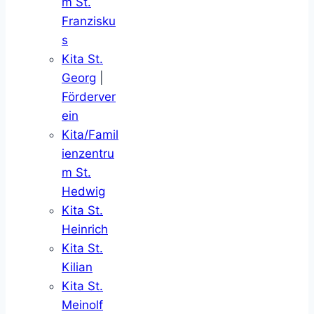
m St.
Franzisku
s
Kita St.
Georg
|
Förderver
ein
Kita/Famil
ienzentru
m St.
Hedwig
Kita St.
Heinrich
Kita St.
Kilian
Kita St.
Meinolf