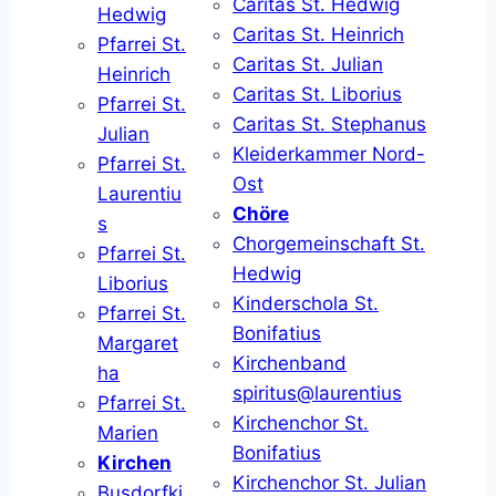
Caritas St. Hedwig
Hedwig
Caritas St. Heinrich
Pfarrei St.
Caritas St. Julian
Heinrich
Caritas St. Liborius
Pfarrei St.
Caritas St. Stephanus
Julian
Kleiderkammer Nord-
Pfarrei St.
Ost
Laurentiu
Chöre
s
Chorgemeinschaft St.
Pfarrei St.
Hedwig
Liborius
Kinderschola St.
Pfarrei St.
Bonifatius
Margaret
Kirchenband
ha
spiritus@laurentius
Pfarrei St.
Kirchenchor St.
Marien
Bonifatius
Kirchen
Kirchenchor St. Julian
Busdorfki