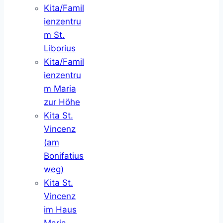
Kita/Famil
ienzentru
m St.
Liborius
Kita/Famil
ienzentru
m Maria
zur Höhe
Kita St.
Vincenz
(am
Bonifatius
weg)
Kita St.
Vincenz
im Haus