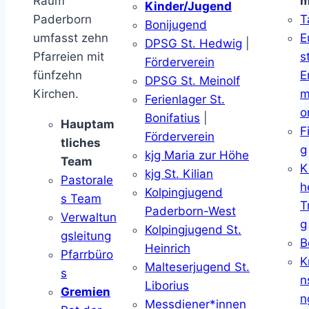
Raum
m
Kinder/Jugend
Paderborn
T
Bonijugend
umfasst zehn
E
DPSG St. Hedwig
|
Pfarreien mit
s
Förderverein
fünfzehn
E
DPSG St. Meinolf
Kirchen.
m
Ferienlager St.
o
Bonifatius
|
Hauptam
F
Förderverein
tliches
g
kjg Maria zur Höhe
Team
K
kjg St. Kilian
Pastorale
h
Kolpingjugend
s Team
T
Paderborn-West
Verwaltun
g
Kolpingjugend St.
gsleitung
B
Heinrich
Pfarrbüro
K
Malteserjugend St.
s
n
Liborius
Gremien
n
Messdiener*innen