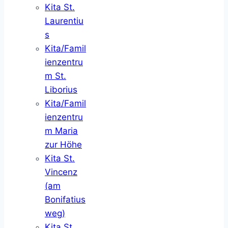
Kita St.
Laurentiu
s
Kita/Famil
ienzentru
m St.
Liborius
Kita/Famil
ienzentru
m Maria
zur Höhe
Kita St.
Vincenz
(am
Bonifatius
weg)
Kita St.