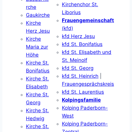
Kirchenchor St.
rche
Liborius
Gaukirche
Frauengemeinschaft
Kirche
(kfd)
Herz Jesu
kfd Herz Jesu
Kirche
kfd St. Bonifatius
Maria zur
kfd St. Elisabeth und
Höhe
St. Meinolf
Kirche St.
kfd St. Georg
Bonifatius
kfd St. Heinrich
|
Kirche St.
Frauengesprächskreis
Elisabeth
kfd St. Laurentius
Kirche St.
Kolpingsfamilie
Georg
Kolping Paderborn-
Kirche St.
West
Hedwig
Kolping Paderborn-
Kirche St.
Zentral