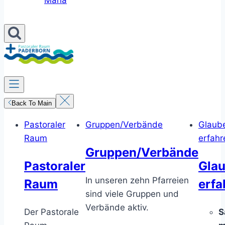
Maria
Back To Main
Pastoraler
Gruppen/Verbände
Glaub
Raum
erfahr
Gruppen/Verbände
Pastoraler
Gla
In unseren zehn Pfarreien
Raum
erfa
sind viele Gruppen und
Verbände aktiv.
Der Pastorale
S