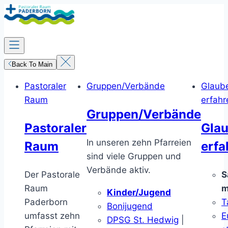
Zum
Inhalt
springen
Back To Main
Pastoraler
Gruppen/Verbände
Glaub
Raum
erfahr
Gruppen/Verbände
Pastoraler
Gla
In unseren zehn Pfarreien
Raum
erfa
sind viele Gruppen und
Verbände aktiv.
Der Pastorale
S
Raum
m
Kinder/Jugend
Paderborn
T
Bonijugend
umfasst zehn
E
DPSG St. Hedwig
|