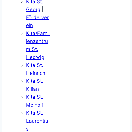
Kita St.
Georg
|
Förderver
ein
Kita/Famil
ienzentru
m St.
Hedwig
Kita St.
Heinrich
Kita St.
Kilian
Kita St.
Meinolf
Kita St.
Laurentiu
s