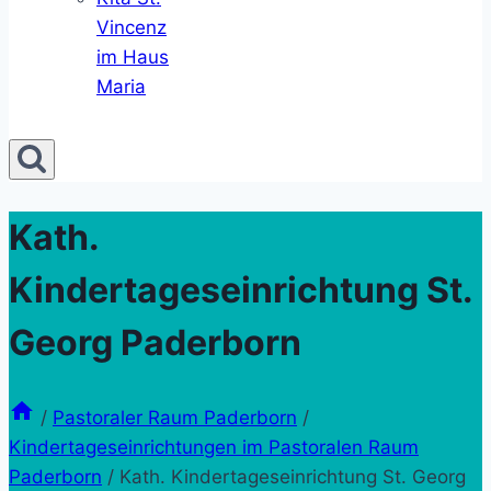
Vincenz
im Haus
Maria
Kath.
Kindertageseinrichtung St.
Georg Paderborn
/
Pastoraler Raum Paderborn
/
Kindertageseinrichtungen im Pastoralen Raum
Paderborn
/
Kath. Kindertageseinrichtung St. Georg