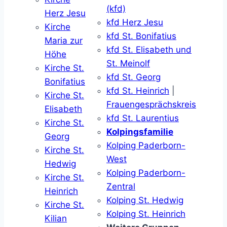
(kfd)
Herz Jesu
kfd Herz Jesu
Kirche
kfd St. Bonifatius
Maria zur
kfd St. Elisabeth und
Höhe
St. Meinolf
Kirche St.
kfd St. Georg
Bonifatius
kfd St. Heinrich
|
Kirche St.
Frauengesprächskreis
Elisabeth
kfd St. Laurentius
Kirche St.
Kolpingsfamilie
Georg
Kolping Paderborn-
Kirche St.
West
Hedwig
Kolping Paderborn-
Kirche St.
Zentral
Heinrich
Kolping St. Hedwig
Kirche St.
Kolping St. Heinrich
Kilian