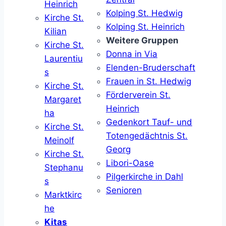
Heinrich
Kolping St. Hedwig
Kirche St.
Kolping St. Heinrich
Kilian
Weitere Gruppen
Kirche St.
Donna in Via
Laurentiu
Elenden-Bruderschaft
s
Frauen in St. Hedwig
Kirche St.
Förderverein St.
Margaret
Heinrich
ha
Gedenkort Tauf- und
Kirche St.
Totengedächtnis St.
Meinolf
Georg
Kirche St.
Libori-Oase
Stephanu
Pilgerkirche in Dahl
s
Senioren
Marktkirc
he
Kitas