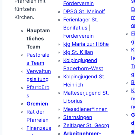
Pfarreien mit
s
Förderverein
fünfzehn
E
DPSG St. Meinolf
Kirchen.
m
Ferienlager St.
o
Bonifatius
|
Hauptam
F
Förderverein
tliches
g
kjg Maria zur Höhe
Team
K
kjg St. Kilian
Pastorale
h
Kolpingjugend
s Team
T
Paderborn-West
Verwaltun
g
Kolpingjugend St.
gsleitung
B
Heinrich
Pfarrbüro
K
Malteserjugend St.
s
n
Liborius
Gremien
n
Messdiener*innen
Rat der
G
Sternsingen
Pfarreien
d
Zeltlager St. Georg
Finanzaus
e
Arbeitnehmer-