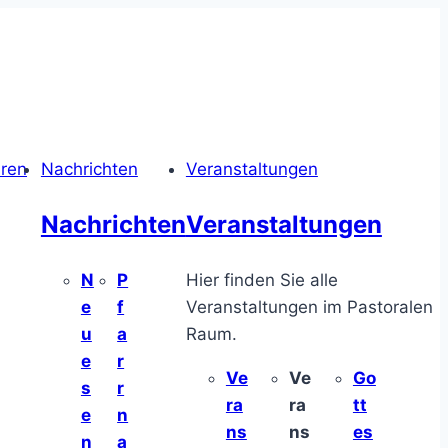
hren
Nachrichten
Veranstaltungen
Nachrichten
Veranstaltungen
N
P
Hier finden Sie alle
e
f
Veranstaltungen im Pastoralen
u
a
Raum.
e
r
Ve
Ve
Go
s
r
ra
ra
tt
e
n
ns
ns
es
n
a