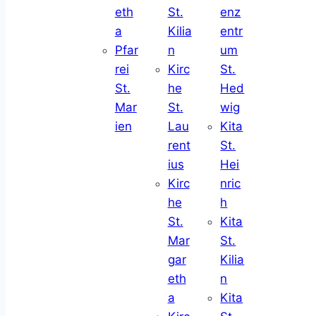
eth
St.
enz
a
Kilia
entr
Pfar
n
um
rei
Kirc
St.
St.
he
Hed
Mar
St.
wig
ien
Lau
Kita
rent
St.
ius
Hei
Kirc
nric
he
h
St.
Kita
Mar
St.
gar
Kilia
eth
n
a
Kita