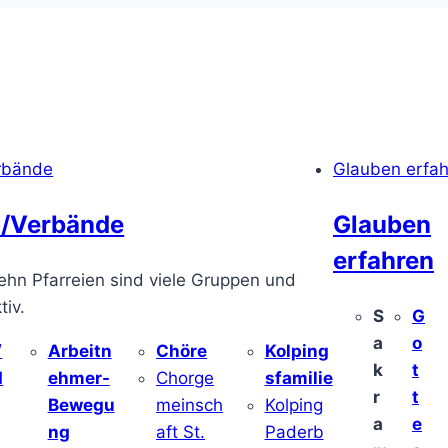
rbände
Glauben erfa
/Verbände
Glauben
erfahren
ehn Pfarreien sind viele Gruppen und
iv.
S
G
a
o
/
Arbeitn
Chöre
Kolping
k
t
d
ehmer-
Chorge
sfamilie
r
t
Bewegu
meinsch
Kolping
a
e
ng
aft St.
Paderb