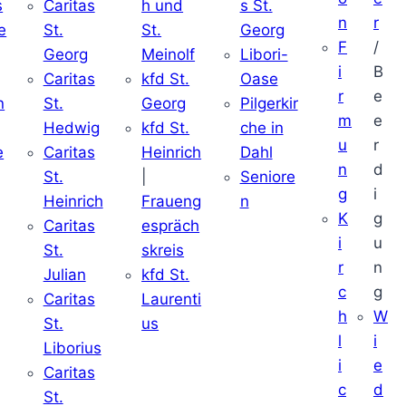
s
Caritas
h und
s St.
n
r
e
St.
St.
Georg
F
/
Georg
Meinolf
Libori-
i
B
Caritas
kfd St.
Oase
r
e
n
St.
Georg
Pilgerkir
m
e
Hedwig
kfd St.
che in
u
r
e
Caritas
Heinrich
Dahl
n
d
St.
|
Seniore
g
i
Heinrich
Fraueng
n
K
g
Caritas
espräch
i
u
St.
skreis
r
n
Julian
kfd St.
c
g
Caritas
Laurenti
h
W
St.
us
l
i
Liborius
i
e
Caritas
c
d
St.