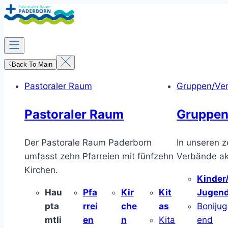
Zum
Inhalt
springen
Back To Main
Pastoraler Raum
Gruppen/Ve
Pastoraler Raum
Gruppen
Der Pastorale Raum Paderborn
In unseren z
umfasst zehn Pfarreien mit fünfzehn
Verbände akt
Kirchen.
Kinder
Hau
Pfa
Kir
Kit
Jugen
pta
rrei
che
as
Bonijug
mtli
en
n
Kita
end