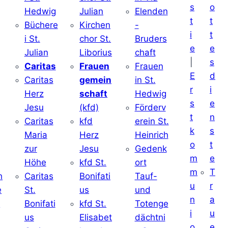
s
o
Hedwig
Julian
Elenden
t
t
Büchere
Kirchen
-
i
t
i St.
chor St.
Bruders
e
e
Julian
Liborius
chaft
|
s
j
Caritas
Frauen
Frauen
E
d
Caritas
gemein
in St.
r
i
Herz
schaft
Hedwig
s
e
Jesu
(kfd)
Förderv
t
n
Caritas
kfd
erein St.
k
s
j
Maria
Herz
Heinrich
o
t
zur
Jesu
Gedenk
m
e
Höhe
kfd St.
ort
m
T
h
Caritas
Bonifati
Tauf-
u
r
e
St.
us
und
n
a
d
Bonifati
kfd St.
Totenge
i
u
us
Elisabet
dächtni
o
e