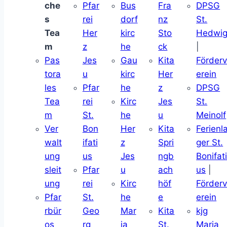
che
Pfar
Bus
Fra
DPSG
s
rei
dorf
nz
St.
Tea
Her
kirc
Sto
Hedwi
m
z
he
ck
|
Pas
Jes
Gau
Kita
Förder
tora
u
kirc
Her
erein
les
Pfar
he
z
DPSG
Tea
rei
Kirc
Jes
St.
m
St.
he
u
Meinolf
Ver
Bon
Her
Kita
Ferienl
walt
ifati
z
Spri
ger St.
ung
us
Jes
ngb
Bonifat
sleit
Pfar
u
ach
us
|
ung
rei
Kirc
höf
Förder
Pfar
St.
he
e
erein
rbür
Geo
Mar
Kita
kjg
os
rg
ia
St.
Maria