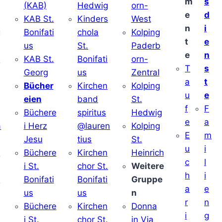
m
s
(KAB)
Hedwig
orn-
e
d
KAB St.
Kinders
West
n
i
g
Bonifati
chola
Kolping
t
e
us
St.
Paderb
e
n
v
KAB St.
Bonifati
orn-
T
s
Georg
us
Zentral
a
t
Bücher
Kirchen
Kolping
u
e
eien
band
St.
f
F
Büchere
spiritus
Hedwig
e
a
a
i Herz
@lauren
Kolping
E
m
Jesu
tius
St.
u
i
i
Büchere
Kirchen
Heinrich
c
l
i St.
chor St.
Weitere
h
i
v
Bonifati
Bonifati
Gruppe
a
e
us
us
n
r
n
Büchere
Kirchen
Donna
i
g
i St.
chor St.
in Via