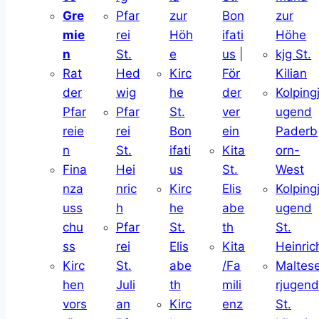
Gre
Pfar
zur
Bon
zur
mie
rei
Höh
ifati
Höhe
n
St.
e
us
|
kjg St.
Rat
Hed
Kirc
För
Kilian
der
wig
he
der
Kolping
Pfar
Pfar
St.
ver
ugend
reie
rei
Bon
ein
Paderb
n
St.
ifati
Kita
orn-
Fina
Hei
us
St.
West
nza
nric
Kirc
Elis
Kolping
uss
h
he
abe
ugend
chu
Pfar
St.
th
St.
ss
rei
Elis
Kita
Heinric
Kirc
St.
abe
/Fa
Maltes
hen
Juli
th
mili
rjugen
vors
an
Kirc
enz
St.