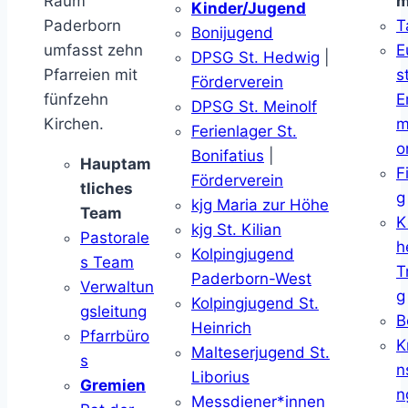
Raum
m
Kinder/Jugend
Paderborn
T
Bonijugend
umfasst zehn
E
DPSG St. Hedwig
|
Pfarreien mit
s
Förderverein
fünfzehn
E
DPSG St. Meinolf
Kirchen.
m
Ferienlager St.
o
Bonifatius
|
Hauptam
F
Förderverein
tliches
g
kjg Maria zur Höhe
Team
K
kjg St. Kilian
Pastorale
h
Kolpingjugend
s Team
T
Paderborn-West
Verwaltun
g
Kolpingjugend St.
gsleitung
B
Heinrich
Pfarrbüro
K
Malteserjugend St.
s
n
Liborius
Gremien
n
Messdiener*innen