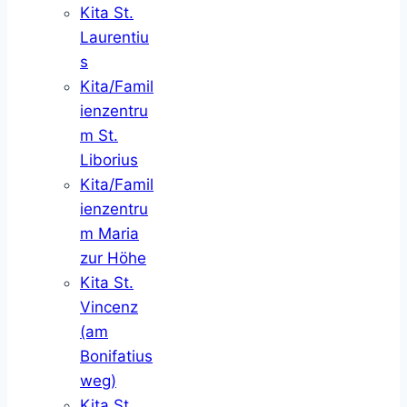
Kita St.
Laurentiu
s
Kita/Famil
ienzentru
m St.
Liborius
Kita/Famil
ienzentru
m Maria
zur Höhe
Kita St.
Vincenz
(am
Bonifatius
weg)
Kita St.