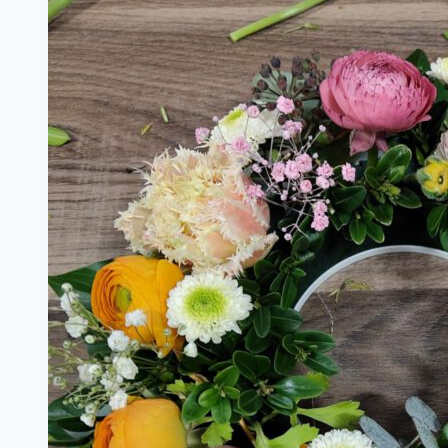
Motto
des
Kochstudios
St.
Laurentius