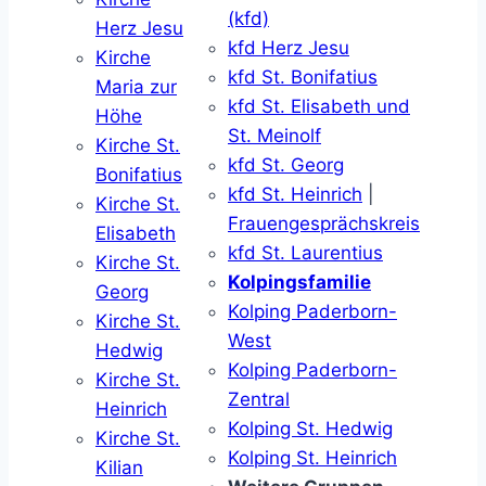
(kfd)
Herz Jesu
kfd Herz Jesu
Kirche
kfd St. Bonifatius
Maria zur
kfd St. Elisabeth und
Höhe
St. Meinolf
Kirche St.
kfd St. Georg
Bonifatius
kfd St. Heinrich
|
Kirche St.
Frauengesprächskreis
Elisabeth
kfd St. Laurentius
Kirche St.
Kolpingsfamilie
Georg
Kolping Paderborn-
Kirche St.
West
Hedwig
Kolping Paderborn-
Kirche St.
Zentral
Heinrich
Kolping St. Hedwig
Kirche St.
Kolping St. Heinrich
Kilian