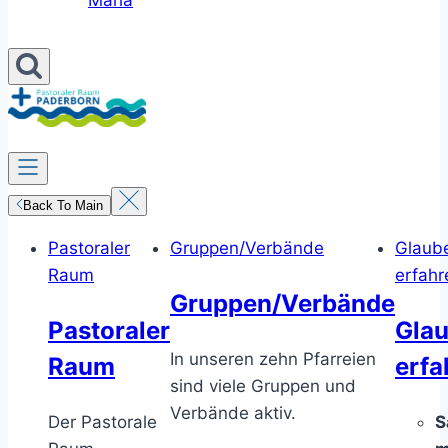
Maria
Back To Main
Pastoraler
Gruppen/Verbände
Glaub
Raum
erfahr
Gruppen/Verbände
Pastoraler
Gla
In unseren zehn Pfarreien
Raum
erfa
sind viele Gruppen und
Verbände aktiv.
Der Pastorale
S