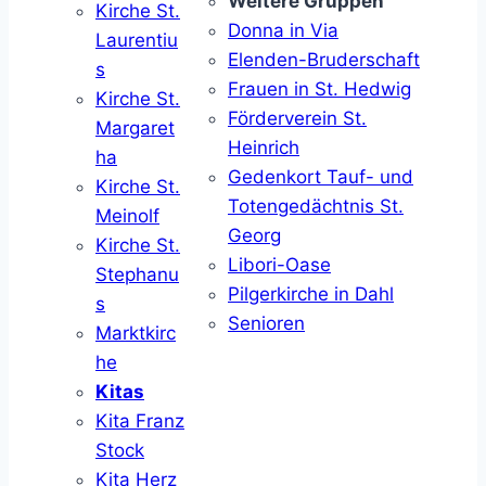
Weitere Gruppen
Kirche St.
Donna in Via
Laurentiu
Elenden-Bruderschaft
s
Frauen in St. Hedwig
Kirche St.
Förderverein St.
Margaret
Heinrich
ha
Gedenkort Tauf- und
Kirche St.
Totengedächtnis St.
Meinolf
Georg
Kirche St.
Libori-Oase
Stephanu
Pilgerkirche in Dahl
s
Senioren
Marktkirc
he
Kitas
Kita Franz
Stock
Kita Herz