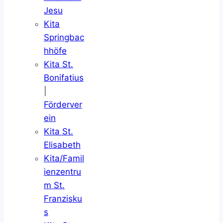
Jesu
Kita
Springbac
hhöfe
Kita St.
Bonifatius
|
Förderver
ein
Kita St.
Elisabeth
Kita/Famil
ienzentru
m St.
Franzisku
s