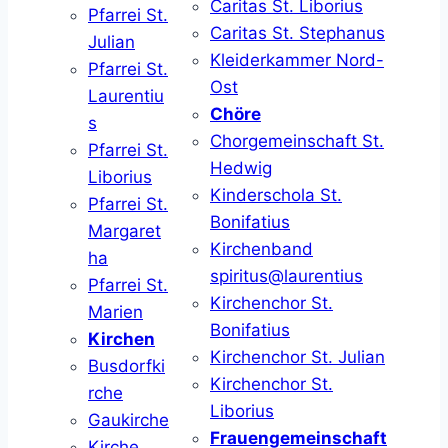
Caritas St. Liborius
Pfarrei St.
Caritas St. Stephanus
Julian
Kleiderkammer Nord-
Pfarrei St.
Ost
Laurentiu
Chöre
s
Chorgemeinschaft St.
Pfarrei St.
Hedwig
Liborius
Kinderschola St.
Pfarrei St.
Bonifatius
Margaret
Kirchenband
ha
spiritus@laurentius
Pfarrei St.
Kirchenchor St.
Marien
Bonifatius
Kirchen
Kirchenchor St. Julian
Busdorfki
Kirchenchor St.
rche
Liborius
Gaukirche
Frauengemeinschaft
Kirche