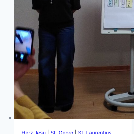
Herz Jesu
|
St. Georg
|
St. Laurentius