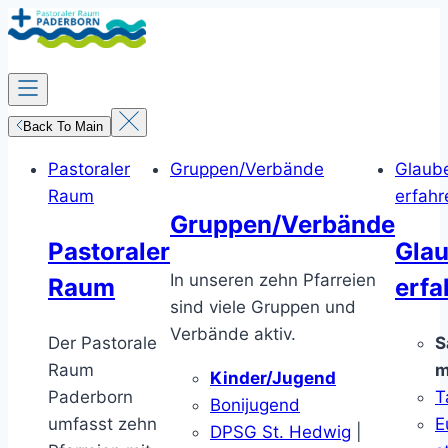
Zum
Inhalt
springen
Back To Main
Pastoraler
Gruppen/Verbände
Glaub
Raum
erfahr
Gruppen/Verbände
Pastoraler
Gla
In unseren zehn Pfarreien
Raum
erfa
sind viele Gruppen und
Verbände aktiv.
Der Pastorale
S
Raum
m
Kinder/Jugend
Paderborn
T
Bonijugend
umfasst zehn
E
DPSG St. Hedwig
|