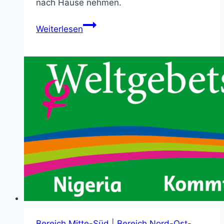
nach Hause nehmen.
kfd
Weiterlesen
–
Florales
Gestalten
Bereich Mitte-Süd
|
Bereich Nord-Ost-