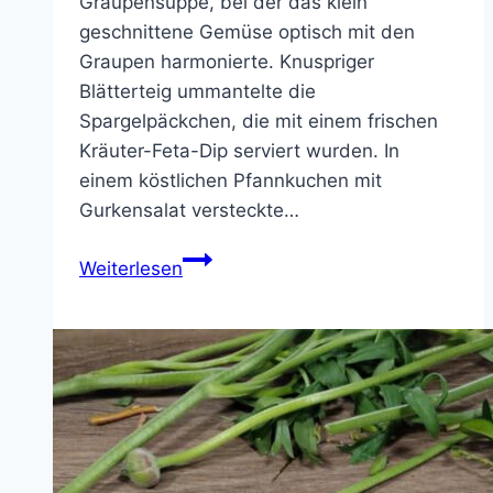
Graupensuppe, bei der das klein
geschnittene Gemüse optisch mit den
Graupen harmonierte. Knuspriger
Blätterteig ummantelte die
Spargelpäckchen, die mit einem frischen
Kräuter-Feta-Dip serviert wurden. In
einem köstlichen Pfannkuchen mit
Gurkensalat versteckte…
Schnell,
Weiterlesen
gesund
und
lecker
–
Das
diesjährige