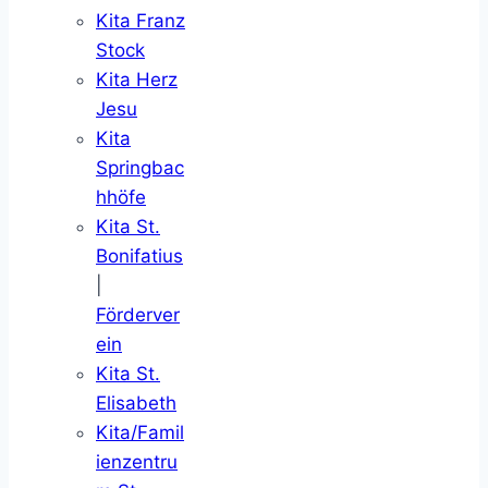
Kita Franz
Stock
Kita Herz
Jesu
Kita
Springbac
hhöfe
Kita St.
Bonifatius
|
Förderver
ein
Kita St.
Elisabeth
Kita/Famil
ienzentru