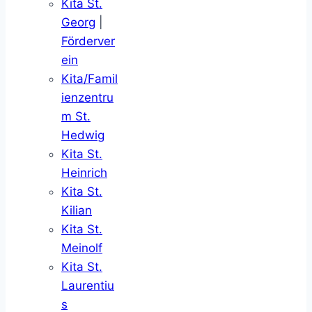
Kita St.
Georg
|
Förderver
ein
Kita/Famil
ienzentru
m St.
Hedwig
Kita St.
Heinrich
Kita St.
Kilian
Kita St.
Meinolf
Kita St.
Laurentiu
s