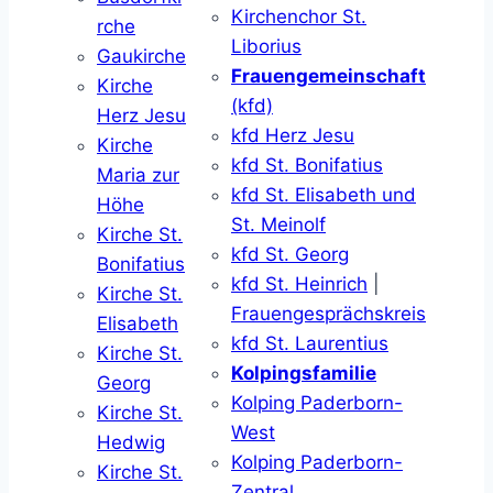
Kirchenchor St.
rche
Liborius
Gaukirche
Frauengemeinschaft
Kirche
(kfd)
Herz Jesu
kfd Herz Jesu
Kirche
kfd St. Bonifatius
Maria zur
kfd St. Elisabeth und
Höhe
St. Meinolf
Kirche St.
kfd St. Georg
Bonifatius
kfd St. Heinrich
|
Kirche St.
Frauengesprächskreis
Elisabeth
kfd St. Laurentius
Kirche St.
Kolpingsfamilie
Georg
Kolping Paderborn-
Kirche St.
West
Hedwig
Kolping Paderborn-
Kirche St.
Zentral