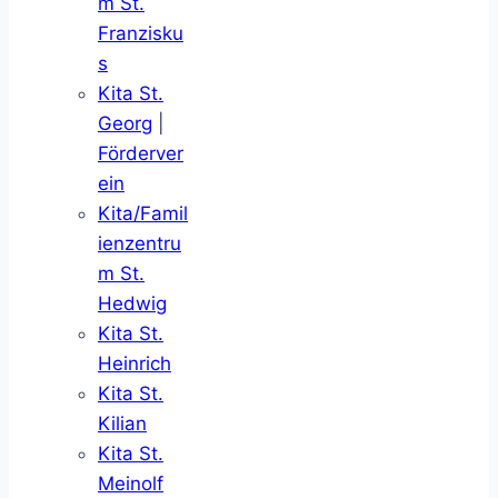
m St.
Franzisku
s
Kita St.
Georg
|
Förderver
ein
Kita/Famil
ienzentru
m St.
Hedwig
Kita St.
Heinrich
Kita St.
Kilian
Kita St.
Meinolf