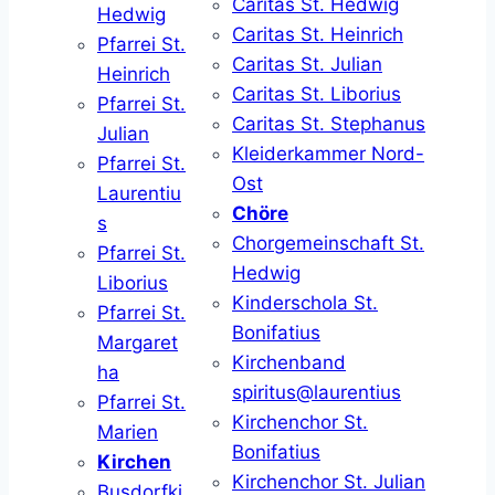
Caritas St. Hedwig
Hedwig
Caritas St. Heinrich
Pfarrei St.
Caritas St. Julian
Heinrich
Caritas St. Liborius
Pfarrei St.
Caritas St. Stephanus
Julian
Kleiderkammer Nord-
Pfarrei St.
Ost
Laurentiu
Chöre
s
Chorgemeinschaft St.
Pfarrei St.
Hedwig
Liborius
Kinderschola St.
Pfarrei St.
Bonifatius
Margaret
Kirchenband
ha
spiritus@laurentius
Pfarrei St.
Kirchenchor St.
Marien
Bonifatius
Kirchen
Kirchenchor St. Julian
Busdorfki