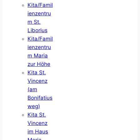
Kita/Famil
ienzentru
m St.
Liborius
Kita/Famil
ienzentru
m Maria
zur Höhe
Kita St.
Vincenz
(am
Bonifatius
weg)
Kita St.
Vincenz
im Haus