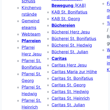
schuss
F
Bewegung
(KAB)
Kirchenvo
n
KAB St. Bonifatius
rstände
d
KAB St. Georg
Gemeind
T
Büchereien
eteams
/
Bücherei Herz Jesu
Webteam
B
Bücherei St. Bonifatius
Pfarreien
g
Bücherei St. Hedwig
Pfarrei
W
Bücherei St. Julian
Herz Jesu
ei
Caritas
Pfarrei St.
i
Caritas Herz Jesu
Bonifatius
K
Caritas Maria zur Höhe
Pfarrei St.
Caritas St. Bonifatius
Georg
Caritas St. Georg
Pfarrei St.
Caritas St. Hedwig
Hedwig
Caritas St. Heinrich
Pfarrei St.
Caritas St. Julian
Heinrich