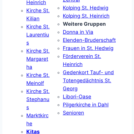
Heinrich
Kolping St. Hedwig
Kirche St.
Kolping St. Heinrich
Kilian
Weitere Gruppen
Kirche St.
Donna in Via
Laurentiu
Elenden-Bruderschaft
s
Frauen in St. Hedwig
Kirche St.
Förderverein St.
Margaret
Heinrich
ha
Gedenkort Tauf- und
Kirche St.
Totengedächtnis St.
Meinolf
Georg
Kirche St.
Libori-Oase
Stephanu
Pilgerkirche in Dahl
s
Senioren
Marktkirc
he
Kitas