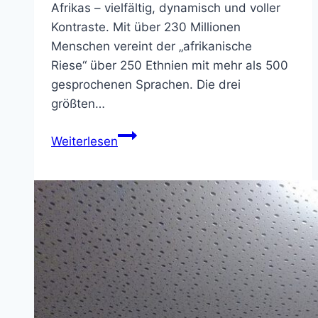
Afrikas – vielfältig, dynamisch und voller
Kontraste. Mit über 230 Millionen
Menschen vereint der „afrikanische
Riese“ über 250 Ethnien mit mehr als 500
gesprochenen Sprachen. Die drei
größten…
Weltgebetstag
Weiterlesen
der
Frauen
in
Paderborn
im
Forum
St.
Liborius.