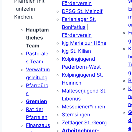
Pfarreien mit
s
Förderverein
fünfzehn
E
DPSG St. Meinolf
Kirchen.
m
Ferienlager St.
o
Bonifatius
|
Hauptam
F
Förderverein
tliches
g
kjg Maria zur Höhe
Team
K
kjg St. Kilian
Pastorale
h
Kolpingjugend
s Team
T
Paderborn-West
Verwaltun
g
Kolpingjugend St.
gsleitung
B
Heinrich
Pfarrbüro
K
Malteserjugend St.
s
n
Liborius
Gremien
n
Messdiener*innen
Rat der
G
Sternsingen
Pfarreien
d
Zeltlager St. Georg
Finanzaus
e
Arbeitnehmer-