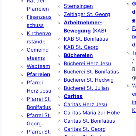
Rat der
G
Sternsingen
Pfarreien
d
Zeltlager St. Georg
Finanzaus
e
Arbeitnehmer-
schuss
F
Bewegung
(KAB)
Kirchenvo
n
KAB St. Bonifatius
rstände
d
KAB St. Georg
Gemeind
T
Büchereien
eteams
/
Bücherei Herz Jesu
Webteam
B
Bücherei St. Bonifatius
Pfarreien
g
Bücherei St. Hedwig
Pfarrei
W
Bücherei St. Julian
Herz Jesu
ei
Caritas
Pfarrei St.
i
Caritas Herz Jesu
Bonifatius
K
Caritas Maria zur Höhe
Pfarrei St.
Caritas St. Bonifatius
Georg
Caritas St. Georg
Pfarrei St.