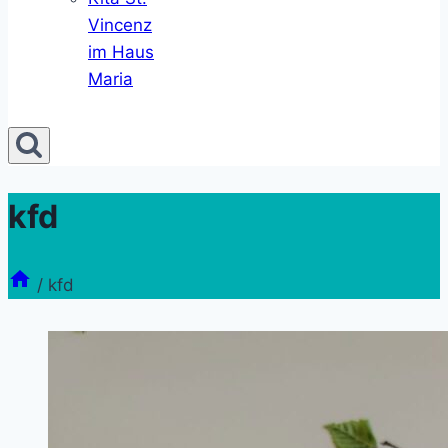
Vincenz
im Haus
Maria
kfd
/
kfd