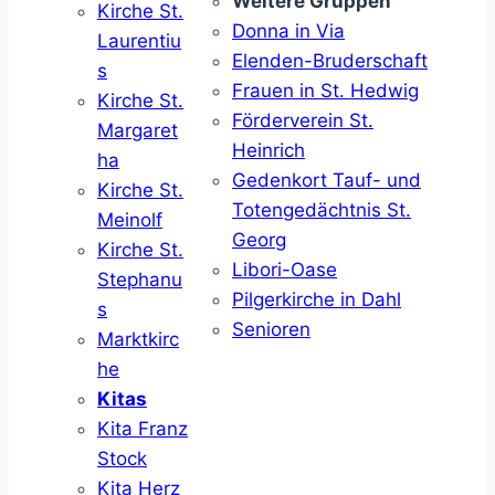
Weitere Gruppen
Kirche St.
Donna in Via
Laurentiu
Elenden-Bruderschaft
s
Frauen in St. Hedwig
Kirche St.
Förderverein St.
Margaret
Heinrich
ha
Gedenkort Tauf- und
Kirche St.
Totengedächtnis St.
Meinolf
Georg
Kirche St.
Libori-Oase
Stephanu
Pilgerkirche in Dahl
s
Senioren
Marktkirc
he
Kitas
Kita Franz
Stock
Kita Herz