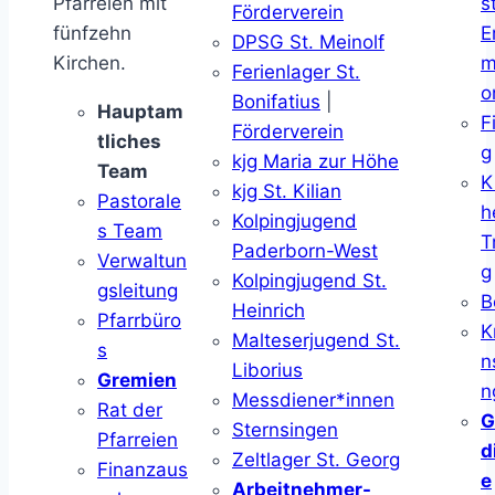
Pfarreien mit
s
Förderverein
fünfzehn
E
DPSG St. Meinolf
Kirchen.
m
Ferienlager St.
o
Bonifatius
|
Hauptam
F
Förderverein
tliches
g
kjg Maria zur Höhe
Team
K
kjg St. Kilian
Pastorale
h
Kolpingjugend
s Team
T
Paderborn-West
Verwaltun
g
Kolpingjugend St.
gsleitung
B
Heinrich
Pfarrbüro
K
Malteserjugend St.
s
n
Liborius
Gremien
n
Messdiener*innen
Rat der
G
Sternsingen
Pfarreien
d
Zeltlager St. Georg
Finanzaus
e
Arbeitnehmer-