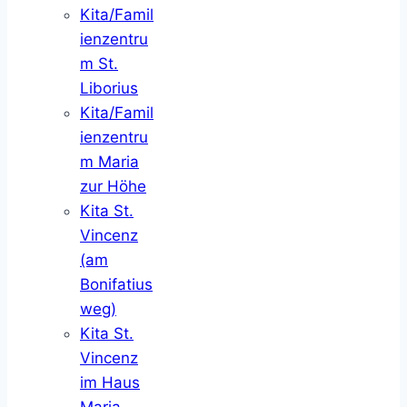
Kita/Famil
ienzentru
m St.
Liborius
Kita/Famil
ienzentru
m Maria
zur Höhe
Kita St.
Vincenz
(am
Bonifatius
weg)
Kita St.
Vincenz
im Haus