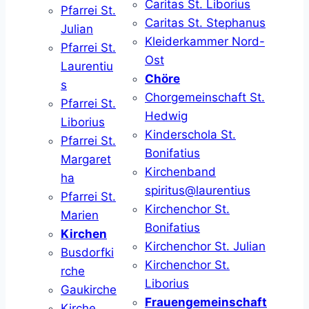
Caritas St. Liborius
Pfarrei St.
Caritas St. Stephanus
Julian
Kleiderkammer Nord-
Pfarrei St.
Ost
Laurentiu
Chöre
s
Chorgemeinschaft St.
Pfarrei St.
Hedwig
Liborius
Kinderschola St.
Pfarrei St.
Bonifatius
Margaret
Kirchenband
ha
spiritus@laurentius
Pfarrei St.
Kirchenchor St.
Marien
Bonifatius
Kirchen
Kirchenchor St. Julian
Busdorfki
Kirchenchor St.
rche
Liborius
Gaukirche
Frauengemeinschaft
Kirche