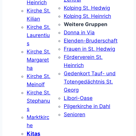
Heinrich
Kolping St. Hedwig
Kirche St.
Kolping St. Heinrich
Kilian
Weitere Gruppen
Kirche St.
Donna in Via
Laurentiu
Elenden-Bruderschaft
s
Frauen in St. Hedwig
Kirche St.
Förderverein St.
Margaret
Heinrich
ha
Gedenkort Tauf- und
Kirche St.
Totengedächtnis St.
Meinolf
Georg
Kirche St.
Libori-Oase
Stephanu
Pilgerkirche in Dahl
s
Senioren
Marktkirc
he
Kitas