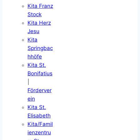
Kita Franz
Stock
Kita Herz
Jesu
Kita
Springbac
hhöfe
Kita St.
Bonifatius
|
Förderver
ein
Kita St.
Elisabeth
Kita/Famil
ienzentru