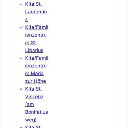
Kita St.
Laurentiu
s
Kita/Famil
ienzentru
m St.
Liborius
Kita/Famil
ienzentru
m Maria
zur Höhe
Kita St.
Vincenz
(am
Bonifatius
weg)
Kita St.