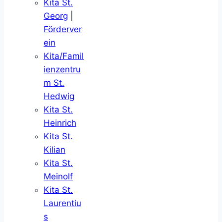
Kita St.
Georg
|
Förderver
ein
Kita/Famil
ienzentru
m St.
Hedwig
Kita St.
Heinrich
Kita St.
Kilian
Kita St.
Meinolf
Kita St.
Laurentiu
s