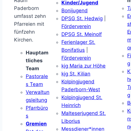
Raum
m
Kinder/Jugend
Paderborn
T
Bonijugend
umfasst zehn
E
DPSG St. Hedwig
|
Pfarreien mit
s
Förderverein
fünfzehn
E
DPSG St. Meinolf
Kirchen.
m
Ferienlager St.
o
Bonifatius
|
Hauptam
F
Förderverein
tliches
g
kjg Maria zur Höhe
Team
K
kjg St. Kilian
Pastorale
h
Kolpingjugend
s Team
T
Paderborn-West
Verwaltun
g
Kolpingjugend St.
gsleitung
B
Heinrich
Pfarrbüro
K
Malteserjugend St.
s
n
Liborius
Gremien
n
Messdiener*innen