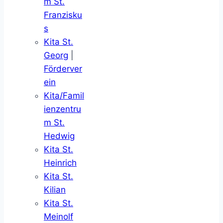
m St.
Franzisku
s
Kita St.
Georg
|
Förderver
ein
Kita/Famil
ienzentru
m St.
Hedwig
Kita St.
Heinrich
Kita St.
Kilian
Kita St.
Meinolf