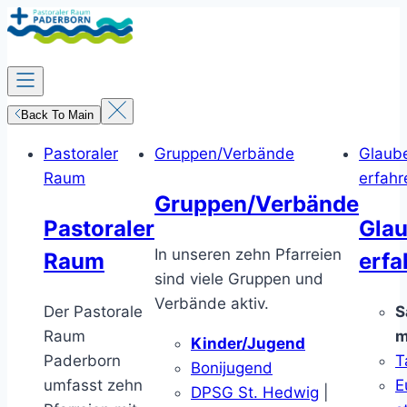
Zum
Inhalt
springen
Back To Main
Pastoraler
Gruppen/Verbände
Glaub
Raum
erfahr
Gruppen/Verbände
Pastoraler
Gla
In unseren zehn Pfarreien
Raum
erfa
sind viele Gruppen und
Verbände aktiv.
Der Pastorale
S
Raum
m
Kinder/Jugend
Paderborn
T
Bonijugend
umfasst zehn
E
DPSG St. Hedwig
|