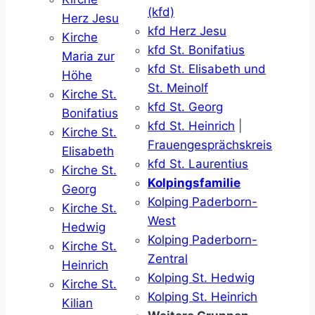
(kfd)
Herz Jesu
kfd Herz Jesu
Kirche
kfd St. Bonifatius
Maria zur
kfd St. Elisabeth und
Höhe
St. Meinolf
Kirche St.
kfd St. Georg
Bonifatius
kfd St. Heinrich
|
Kirche St.
Frauengesprächskreis
Elisabeth
kfd St. Laurentius
Kirche St.
Kolpingsfamilie
Georg
Kolping Paderborn-
Kirche St.
West
Hedwig
Kolping Paderborn-
Kirche St.
Zentral
Heinrich
Kolping St. Hedwig
Kirche St.
Kolping St. Heinrich
Kilian