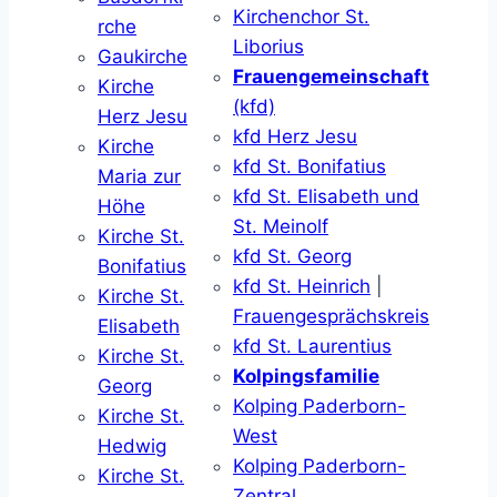
Kirchenchor St.
rche
Liborius
Gaukirche
Frauengemeinschaft
Kirche
(kfd)
Herz Jesu
kfd Herz Jesu
Kirche
kfd St. Bonifatius
Maria zur
kfd St. Elisabeth und
Höhe
St. Meinolf
Kirche St.
kfd St. Georg
Bonifatius
kfd St. Heinrich
|
Kirche St.
Frauengesprächskreis
Elisabeth
kfd St. Laurentius
Kirche St.
Kolpingsfamilie
Georg
Kolping Paderborn-
Kirche St.
West
Hedwig
Kolping Paderborn-
Kirche St.
Zentral