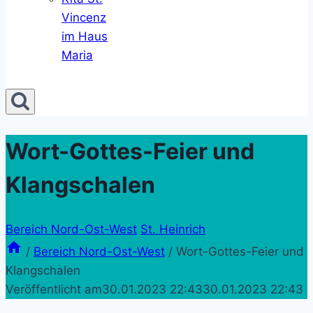
Vincenz
im Haus
Maria
Wort-Gottes-Feier und
Klangschalen
Bereich Nord-Ost-West
St. Heinrich
/
Bereich Nord-Ost-West
/
Wort-Gottes-Feier und
Klangschalen
Veröffentlicht am
30.01.2023 22:43
30.01.2023 22:43