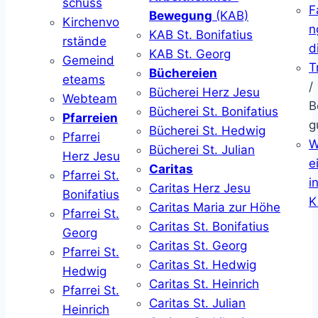
schuss
F
Bewegung
(KAB)
Kirchenvo
n
KAB St. Bonifatius
rstände
d
KAB St. Georg
Gemeind
T
Büchereien
eteams
/
Bücherei Herz Jesu
Webteam
B
Bücherei St. Bonifatius
Pfarreien
g
Bücherei St. Hedwig
Pfarrei
W
Bücherei St. Julian
Herz Jesu
ei
Caritas
Pfarrei St.
i
Caritas Herz Jesu
Bonifatius
K
Caritas Maria zur Höhe
Pfarrei St.
Caritas St. Bonifatius
Georg
Caritas St. Georg
Pfarrei St.
Caritas St. Hedwig
Hedwig
Caritas St. Heinrich
Pfarrei St.
Caritas St. Julian
Heinrich