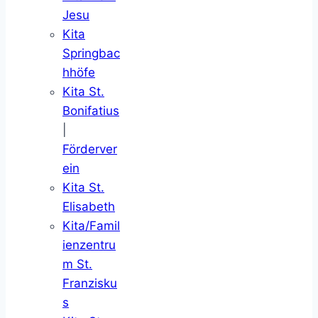
Jesu
Kita
Springbac
hhöfe
Kita St.
Bonifatius
|
Förderver
ein
Kita St.
Elisabeth
Kita/Famil
ienzentru
m St.
Franzisku
s