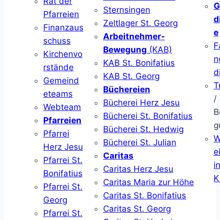
Rat der
G
Sternsingen
Pfarreien
d
Zeltlager St. Georg
Finanzaus
e
Arbeitnehmer-
schuss
F
Bewegung
(KAB)
Kirchenvo
n
KAB St. Bonifatius
rstände
d
KAB St. Georg
Gemeind
T
Büchereien
eteams
/
Bücherei Herz Jesu
Webteam
B
Bücherei St. Bonifatius
Pfarreien
g
Bücherei St. Hedwig
Pfarrei
W
Bücherei St. Julian
Herz Jesu
ei
Caritas
Pfarrei St.
i
Caritas Herz Jesu
Bonifatius
K
Caritas Maria zur Höhe
Pfarrei St.
Caritas St. Bonifatius
Georg
Caritas St. Georg
Pfarrei St.