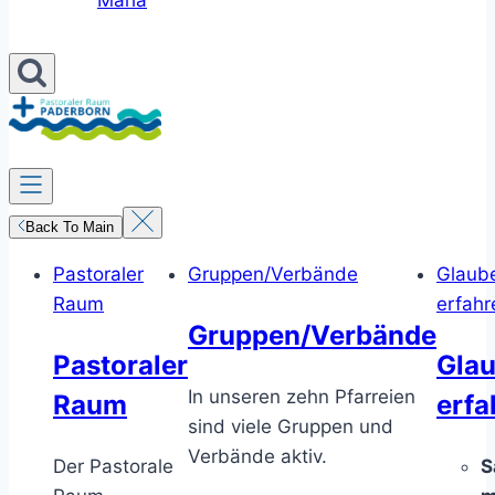
Maria
Back To Main
Pastoraler
Gruppen/Verbände
Glaub
Raum
erfahr
Gruppen/Verbände
Pastoraler
Gla
In unseren zehn Pfarreien
Raum
erfa
sind viele Gruppen und
Verbände aktiv.
Der Pastorale
S