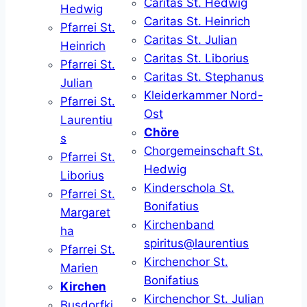
Caritas St. Hedwig
Hedwig
Caritas St. Heinrich
Pfarrei St.
Caritas St. Julian
Heinrich
Caritas St. Liborius
Pfarrei St.
Caritas St. Stephanus
Julian
Kleiderkammer Nord-
Pfarrei St.
Ost
Laurentiu
Chöre
s
Chorgemeinschaft St.
Pfarrei St.
Hedwig
Liborius
Kinderschola St.
Pfarrei St.
Bonifatius
Margaret
Kirchenband
ha
spiritus@laurentius
Pfarrei St.
Kirchenchor St.
Marien
Bonifatius
Kirchen
Kirchenchor St. Julian
Busdorfki