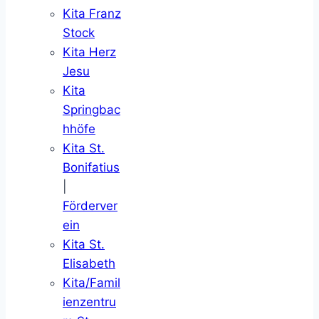
Kita Franz
Stock
Kita Herz
Jesu
Kita
Springbac
hhöfe
Kita St.
Bonifatius
|
Förderver
ein
Kita St.
Elisabeth
Kita/Famil
ienzentru