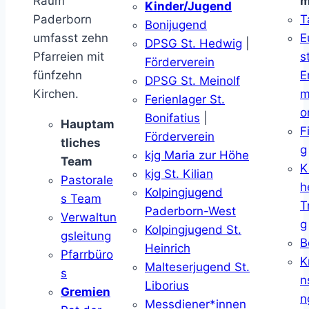
Raum
m
Kinder/Jugend
Paderborn
T
Bonijugend
umfasst zehn
E
DPSG St. Hedwig
|
Pfarreien mit
s
Förderverein
fünfzehn
E
DPSG St. Meinolf
Kirchen.
m
Ferienlager St.
o
Bonifatius
|
Hauptam
F
Förderverein
tliches
g
kjg Maria zur Höhe
Team
K
kjg St. Kilian
Pastorale
h
Kolpingjugend
s Team
T
Paderborn-West
Verwaltun
g
Kolpingjugend St.
gsleitung
B
Heinrich
Pfarrbüro
K
Malteserjugend St.
s
n
Liborius
Gremien
n
Messdiener*innen