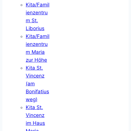
Kita/Famil
ienzentru
m St.
Liborius
Kita/Famil
ienzentru
m Maria
zur Höhe
Kita St.
Vincenz
(am
Bonifatius
weg)
Kita St.
Vincenz
im Haus