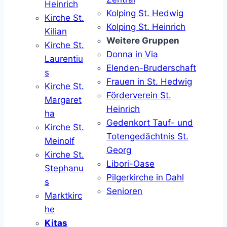
Heinrich
Kolping St. Hedwig
Kirche St.
Kolping St. Heinrich
Kilian
Weitere Gruppen
Kirche St.
Donna in Via
Laurentiu
Elenden-Bruderschaft
s
Frauen in St. Hedwig
Kirche St.
Förderverein St.
Margaret
Heinrich
ha
Gedenkort Tauf- und
Kirche St.
Totengedächtnis St.
Meinolf
Georg
Kirche St.
Libori-Oase
Stephanu
Pilgerkirche in Dahl
s
Senioren
Marktkirc
he
Kitas