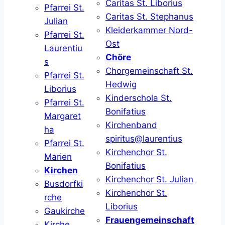
Caritas St. Liborius
Pfarrei St.
Caritas St. Stephanus
Julian
Kleiderkammer Nord-
Pfarrei St.
Ost
Laurentiu
Chöre
s
Chorgemeinschaft St.
Pfarrei St.
Hedwig
Liborius
Kinderschola St.
Pfarrei St.
Bonifatius
Margaret
Kirchenband
ha
spiritus@laurentius
Pfarrei St.
Kirchenchor St.
Marien
Bonifatius
Kirchen
Kirchenchor St. Julian
Busdorfki
Kirchenchor St.
rche
Liborius
Gaukirche
Frauengemeinschaft
Kirche