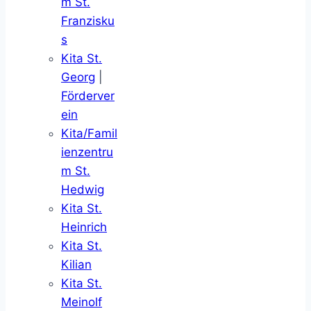
m St.
Franzisku
s
Kita St.
Georg
|
Förderver
ein
Kita/Famil
ienzentru
m St.
Hedwig
Kita St.
Heinrich
Kita St.
Kilian
Kita St.
Meinolf