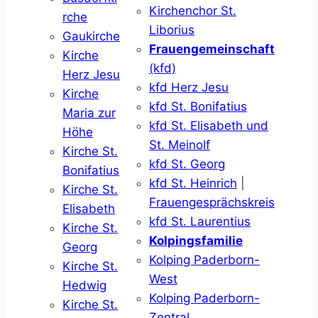
Kirchenchor St.
rche
Liborius
Gaukirche
Frauengemeinschaft
Kirche
(kfd)
Herz Jesu
kfd Herz Jesu
Kirche
kfd St. Bonifatius
Maria zur
kfd St. Elisabeth und
Höhe
St. Meinolf
Kirche St.
kfd St. Georg
Bonifatius
kfd St. Heinrich
|
Kirche St.
Frauengesprächskreis
Elisabeth
kfd St. Laurentius
Kirche St.
Kolpingsfamilie
Georg
Kolping Paderborn-
Kirche St.
West
Hedwig
Kolping Paderborn-
Kirche St.
Zentral