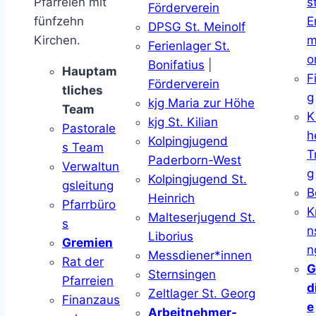
Pfarreien mit
s
Förderverein
fünfzehn
E
DPSG St. Meinolf
Kirchen.
m
Ferienlager St.
o
Bonifatius
|
Hauptam
F
Förderverein
tliches
g
kjg Maria zur Höhe
Team
K
kjg St. Kilian
Pastorale
h
Kolpingjugend
s Team
T
Paderborn-West
Verwaltun
g
Kolpingjugend St.
gsleitung
B
Heinrich
Pfarrbüro
K
Malteserjugend St.
s
n
Liborius
Gremien
n
Messdiener*innen
Rat der
G
Sternsingen
Pfarreien
d
Zeltlager St. Georg
Finanzaus
e
Arbeitnehmer-