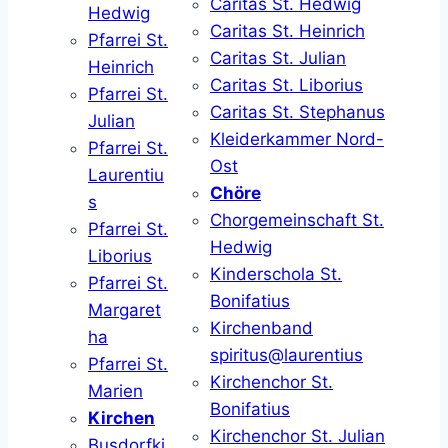
Caritas St. Hedwig
Hedwig
Caritas St. Heinrich
Pfarrei St.
Caritas St. Julian
Heinrich
Caritas St. Liborius
Pfarrei St.
Caritas St. Stephanus
Julian
Kleiderkammer Nord-
Pfarrei St.
Ost
Laurentiu
Chöre
s
Chorgemeinschaft St.
Pfarrei St.
Hedwig
Liborius
Kinderschola St.
Pfarrei St.
Bonifatius
Margaret
Kirchenband
ha
spiritus@laurentius
Pfarrei St.
Kirchenchor St.
Marien
Bonifatius
Kirchen
Kirchenchor St. Julian
Busdorfki