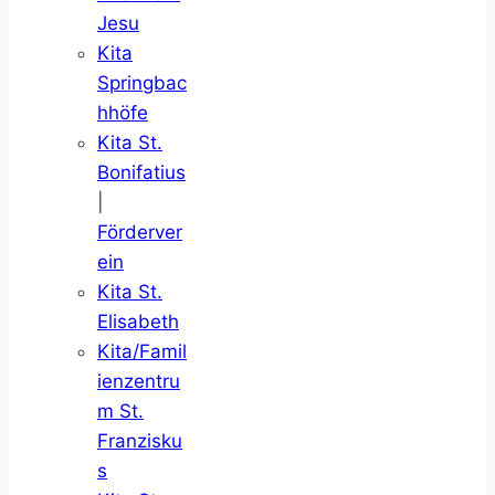
Jesu
Kita
Springbac
hhöfe
Kita St.
Bonifatius
|
Förderver
ein
Kita St.
Elisabeth
Kita/Famil
ienzentru
m St.
Franzisku
s