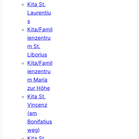
Kita St.
Laurentiu
s
Kita/Famil
ienzentru
m St.
Liborius
Kita/Famil
ienzentru
m Maria
zur Höhe
Kita St.
Vincenz
(am
Bonifatius
weg)
Kita St.