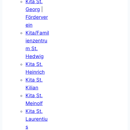
Kita St.
Georg
|
Förderver
ein
Kita/Famil
ienzentru
m St.
Hedwig
Kita St.
Heinrich
Kita St.
Kilian
Kita St.
Meinolf
Kita St.
Laurentiu
s