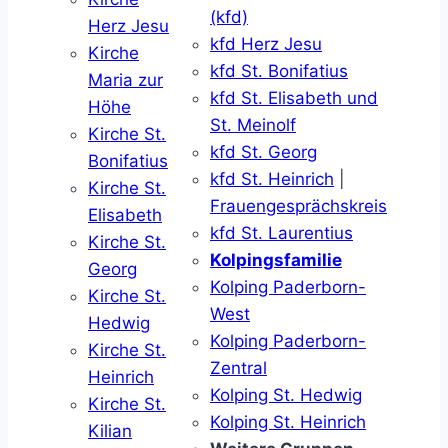
(kfd)
Herz Jesu
kfd Herz Jesu
Kirche
kfd St. Bonifatius
Maria zur
kfd St. Elisabeth und
Höhe
St. Meinolf
Kirche St.
kfd St. Georg
Bonifatius
kfd St. Heinrich
|
Kirche St.
Frauengesprächskreis
Elisabeth
kfd St. Laurentius
Kirche St.
Kolpingsfamilie
Georg
Kolping Paderborn-
Kirche St.
West
Hedwig
Kolping Paderborn-
Kirche St.
Zentral
Heinrich
Kolping St. Hedwig
Kirche St.
Kolping St. Heinrich
Kilian