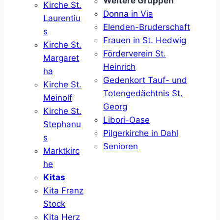
Weitere Gruppen
Kirche St.
Donna in Via
Laurentiu
Elenden-Bruderschaft
s
Frauen in St. Hedwig
Kirche St.
Förderverein St.
Margaret
Heinrich
ha
Gedenkort Tauf- und
Kirche St.
Totengedächtnis St.
Meinolf
Georg
Kirche St.
Libori-Oase
Stephanu
Pilgerkirche in Dahl
s
Senioren
Marktkirc
he
Kitas
Kita Franz
Stock
Kita Herz