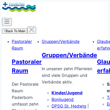
Zum
Inhalt
springen
Back To Main
Pastoraler
Gruppen/Verbände
Glaub
Raum
erfahr
Gruppen/Verbände
Pastoraler
Gla
In unseren zehn Pfarreien
Raum
erfa
sind viele Gruppen und
Verbände aktiv.
Der Pastorale
S
Raum
m
Kinder/Jugend
Paderborn
T
Bonijugend
umfasst zehn
E
DPSG St. Hedwig
|