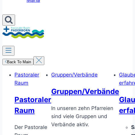
Maria
Back To Main
Pastoraler
Gruppen/Verbände
Glaub
Raum
erfahr
Gruppen/Verbände
Pastoraler
Gla
In unseren zehn Pfarreien
Raum
erfa
sind viele Gruppen und
Verbände aktiv.
Der Pastorale
S