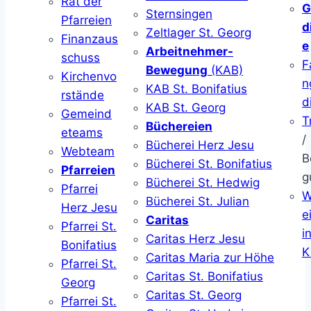
Rat der
G
Sternsingen
Pfarreien
d
Zeltlager St. Georg
Finanzaus
e
Arbeitnehmer-
schuss
F
Bewegung
(KAB)
Kirchenvo
n
KAB St. Bonifatius
rstände
d
KAB St. Georg
Gemeind
T
Büchereien
eteams
/
Bücherei Herz Jesu
Webteam
B
Bücherei St. Bonifatius
Pfarreien
g
Bücherei St. Hedwig
Pfarrei
W
Bücherei St. Julian
Herz Jesu
ei
Caritas
Pfarrei St.
i
Caritas Herz Jesu
Bonifatius
K
Caritas Maria zur Höhe
Pfarrei St.
Caritas St. Bonifatius
Georg
Caritas St. Georg
Pfarrei St.