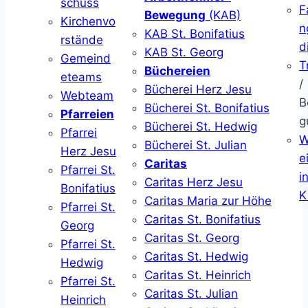
schuss
F
Bewegung
(KAB)
Kirchenvo
n
KAB St. Bonifatius
rstände
d
KAB St. Georg
Gemeind
T
Büchereien
eteams
/
Bücherei Herz Jesu
Webteam
B
Bücherei St. Bonifatius
Pfarreien
g
Bücherei St. Hedwig
Pfarrei
W
Bücherei St. Julian
Herz Jesu
ei
Caritas
Pfarrei St.
i
Caritas Herz Jesu
Bonifatius
K
Caritas Maria zur Höhe
Pfarrei St.
Caritas St. Bonifatius
Georg
Caritas St. Georg
Pfarrei St.
Caritas St. Hedwig
Hedwig
Caritas St. Heinrich
Pfarrei St.
Caritas St. Julian
Heinrich