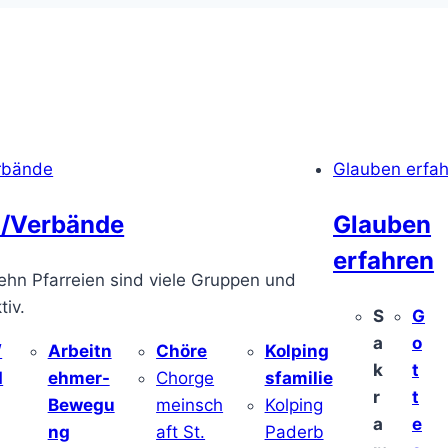
rbände
Glauben erfa
/Verbände
Glauben
erfahren
ehn Pfarreien sind viele Gruppen und
iv.
S
G
a
o
/
Arbeitn
Chöre
Kolping
k
t
d
ehmer-
Chorge
sfamilie
r
t
Bewegu
meinsch
Kolping
a
e
ng
aft St.
Paderb