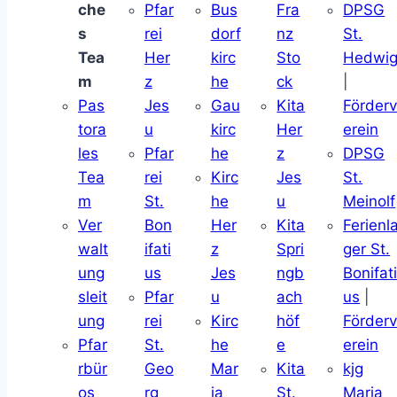
che
Pfar
Bus
Fra
DPSG
s
rei
dorf
nz
St.
Tea
Her
kirc
Sto
Hedwi
m
z
he
ck
|
Pas
Jes
Gau
Kita
Förder
tora
u
kirc
Her
erein
les
Pfar
he
z
DPSG
Tea
rei
Kirc
Jes
St.
m
St.
he
u
Meinolf
Ver
Bon
Her
Kita
Ferienl
walt
ifati
z
Spri
ger St.
ung
us
Jes
ngb
Bonifat
sleit
Pfar
u
ach
us
|
ung
rei
Kirc
höf
Förder
Pfar
St.
he
e
erein
rbür
Geo
Mar
Kita
kjg
os
rg
ia
St.
Maria