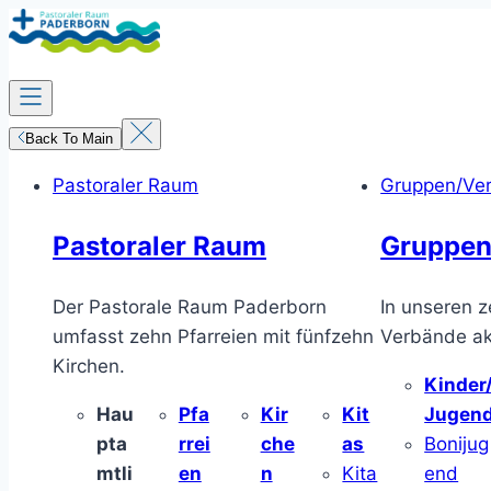
Zum
Inhalt
springen
Back To Main
Pastoraler Raum
Gruppen/Ve
Pastoraler Raum
Gruppen
Der Pastorale Raum Paderborn
In unseren z
umfasst zehn Pfarreien mit fünfzehn
Verbände akt
Kirchen.
Kinder
Hau
Pfa
Kir
Kit
Jugen
pta
rrei
che
as
Bonijug
mtli
en
n
Kita
end