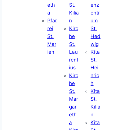
eth
St.
enz
a
Kilia
entr
Pfar
n
um
rei
Kirc
St.
St.
he
Hed
Mar
St.
wig
ien
Lau
Kita
rent
St.
ius
Hei
Kirc
nric
he
h
St.
Kita
Mar
St.
gar
Kilia
eth
n
a
Kita