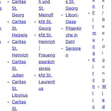
s
Caritas
h und
s St.
n
r
e
St.
St.
Georg
F
/
Georg
Meinolf
Libori-
i
B
Caritas
kfd St.
Oase
r
e
n
St.
Georg
Pilgerkir
m
e
Hedwig
kfd St.
che in
u
r
e
Caritas
Heinrich
Dahl
n
d
St.
|
Seniore
g
i
Heinrich
Fraueng
n
K
g
Caritas
espräch
i
u
St.
skreis
r
n
Julian
kfd St.
c
g
Caritas
Laurenti
h
W
St.
us
l
i
Liborius
i
e
Caritas
c
d
St.