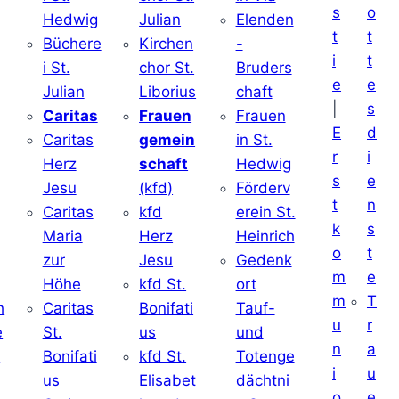
s
o
Hedwig
Julian
Elenden
t
t
Büchere
Kirchen
-
i
t
i St.
chor St.
Bruders
e
e
Julian
Liborius
chaft
|
s
j
Caritas
Frauen
Frauen
E
d
Caritas
gemein
in St.
r
i
Herz
schaft
Hedwig
s
e
Jesu
(kfd)
Förderv
t
n
Caritas
kfd
erein St.
k
s
j
Maria
Herz
Heinrich
o
t
zur
Jesu
Gedenk
m
e
Höhe
kfd St.
ort
m
T
h
Caritas
Bonifati
Tauf-
u
r
e
St.
us
und
n
a
d
Bonifati
kfd St.
Totenge
i
u
us
Elisabet
dächtni
o
e