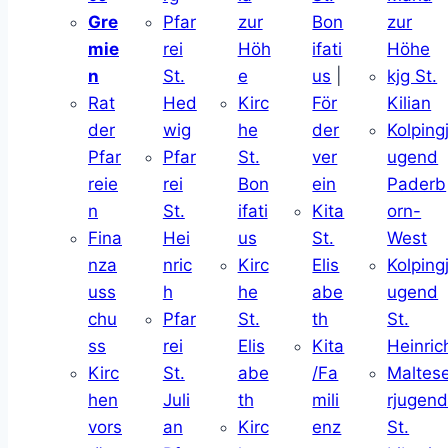
Gre
Pfar
zur
Bon
zur
mie
rei
Höh
ifati
Höhe
n
St.
e
us
|
kjg St.
Rat
Hed
Kirc
För
Kilian
der
wig
he
der
Kolping
Pfar
Pfar
St.
ver
ugend
reie
rei
Bon
ein
Paderb
n
St.
ifati
Kita
orn-
Fina
Hei
us
St.
West
nza
nric
Kirc
Elis
Kolping
uss
h
he
abe
ugend
chu
Pfar
St.
th
St.
ss
rei
Elis
Kita
Heinric
Kirc
St.
abe
/Fa
Maltes
hen
Juli
th
mili
rjugen
vors
an
Kirc
enz
St.