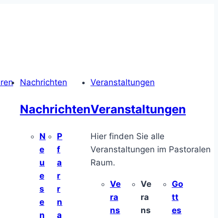
hren
Nachrichten
Veranstaltungen
Nachrichten
Veranstaltungen
N
P
Hier finden Sie alle
e
f
Veranstaltungen im Pastoralen
u
a
Raum.
e
r
Ve
Ve
Go
s
r
ra
ra
tt
e
n
ns
ns
es
n
a