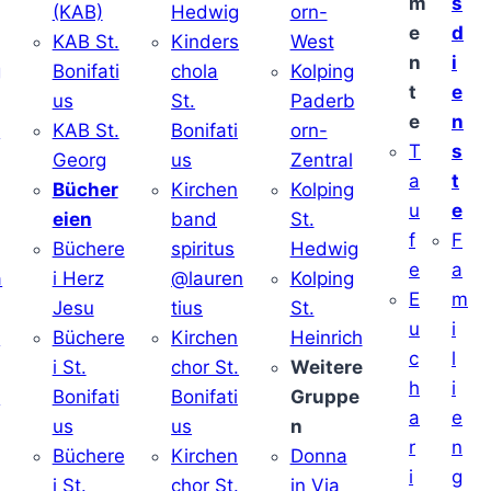
m
s
(KAB)
Hedwig
orn-
e
d
KAB St.
Kinders
West
n
i
g
Bonifati
chola
Kolping
t
e
us
St.
Paderb
e
n
v
KAB St.
Bonifati
orn-
T
s
Georg
us
Zentral
a
t
Bücher
Kirchen
Kolping
u
e
eien
band
St.
f
F
Büchere
spiritus
Hedwig
e
a
a
i Herz
@lauren
Kolping
E
m
Jesu
tius
St.
u
i
i
Büchere
Kirchen
Heinrich
c
l
i St.
chor St.
Weitere
h
i
v
Bonifati
Bonifati
Gruppe
a
e
us
us
n
r
n
Büchere
Kirchen
Donna
i
g
i St.
chor St.
in Via