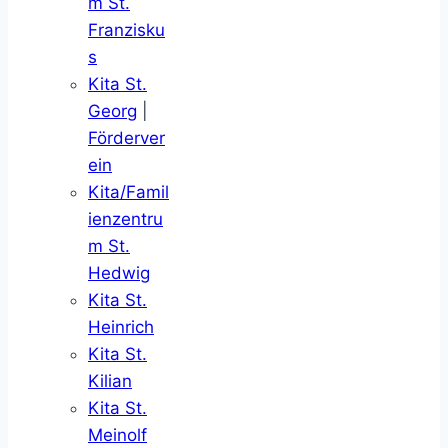
m St.
Franzisku
s
Kita St.
Georg
|
Förderver
ein
Kita/Famil
ienzentru
m St.
Hedwig
Kita St.
Heinrich
Kita St.
Kilian
Kita St.
Meinolf