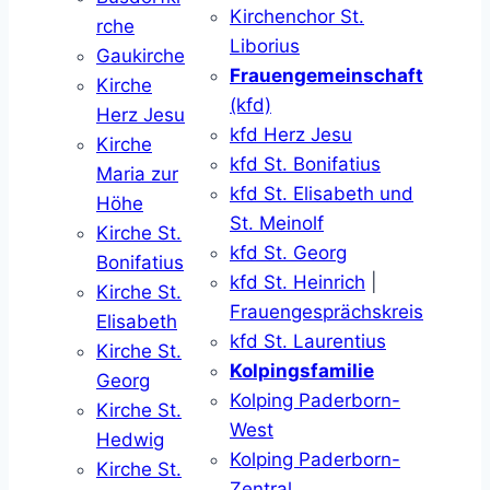
Kirchenchor St.
rche
Liborius
Gaukirche
Frauengemeinschaft
Kirche
(kfd)
Herz Jesu
kfd Herz Jesu
Kirche
kfd St. Bonifatius
Maria zur
kfd St. Elisabeth und
Höhe
St. Meinolf
Kirche St.
kfd St. Georg
Bonifatius
kfd St. Heinrich
|
Kirche St.
Frauengesprächskreis
Elisabeth
kfd St. Laurentius
Kirche St.
Kolpingsfamilie
Georg
Kolping Paderborn-
Kirche St.
West
Hedwig
Kolping Paderborn-
Kirche St.
Zentral