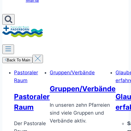
Maria
Back To Main
Pastoraler
Gruppen/Verbände
Glaub
Raum
erfahr
Gruppen/Verbände
Pastoraler
Gla
In unseren zehn Pfarreien
Raum
erfa
sind viele Gruppen und
Verbände aktiv.
Der Pastorale
S