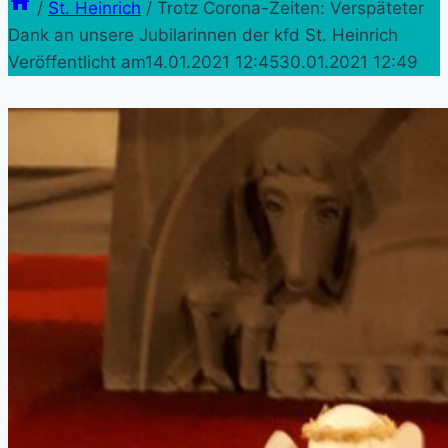
/
St. Heinrich
/
Trotz Corona-Zeiten: Verspäteter
Dank an unsere Jubilarinnen der kfd St. Heinrich
Veröffentlicht am
14.01.2021 12:45
30.01.2021 12:49