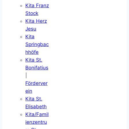
Kita Franz
Stock
Kita Herz
Jesu
Kita
Springbac
hhöfe
Kita St.
Bonifatius
|
Förderver
ein
Kita St.
Elisabeth
Kita/Famil
ienzentru