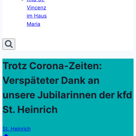
Vincenz
im Haus
Maria
Trotz Corona-Zeiten:
Verspäteter Dank an
unsere Jubilarinnen der kfd
St. Heinrich
St. Heinrich