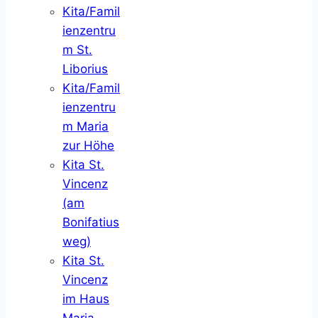
Kita/Famil
ienzentru
m St.
Liborius
Kita/Famil
ienzentru
m Maria
zur Höhe
Kita St.
Vincenz
(am
Bonifatius
weg)
Kita St.
Vincenz
im Haus