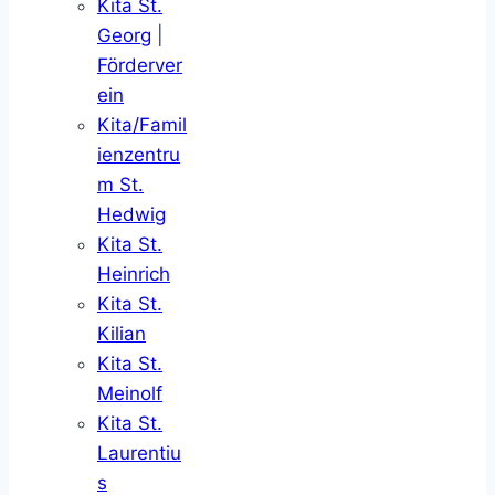
Kita St.
Georg
|
Förderver
ein
Kita/Famil
ienzentru
m St.
Hedwig
Kita St.
Heinrich
Kita St.
Kilian
Kita St.
Meinolf
Kita St.
Laurentiu
s