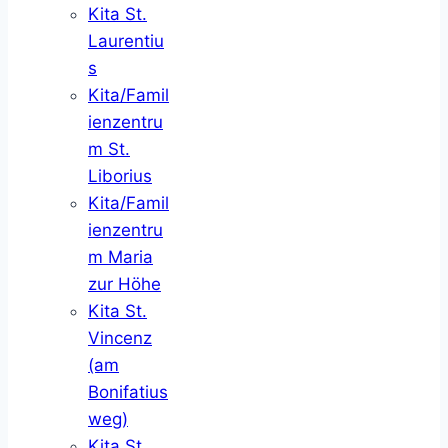
Kita St.
Laurentiu
s
Kita/Famil
ienzentru
m St.
Liborius
Kita/Famil
ienzentru
m Maria
zur Höhe
Kita St.
Vincenz
(am
Bonifatius
weg)
Kita St.