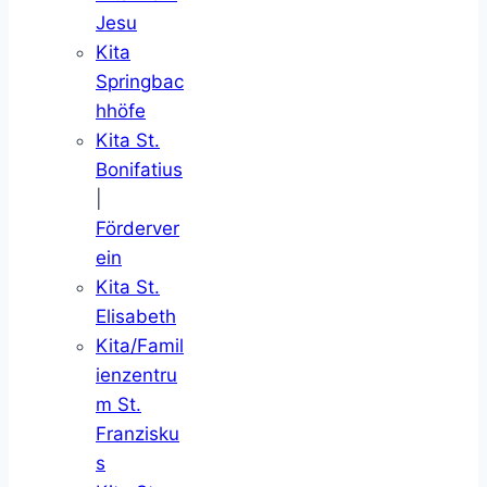
Jesu
Kita
Springbac
hhöfe
Kita St.
Bonifatius
|
Förderver
ein
Kita St.
Elisabeth
Kita/Famil
ienzentru
m St.
Franzisku
s