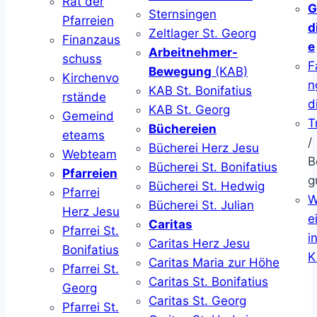
Rat der
G
Sternsingen
Pfarreien
d
Zeltlager St. Georg
Finanzaus
e
Arbeitnehmer-
schuss
F
Bewegung
(KAB)
Kirchenvo
n
KAB St. Bonifatius
rstände
d
KAB St. Georg
Gemeind
T
Büchereien
eteams
/
Bücherei Herz Jesu
Webteam
B
Bücherei St. Bonifatius
Pfarreien
g
Bücherei St. Hedwig
Pfarrei
W
Bücherei St. Julian
Herz Jesu
ei
Caritas
Pfarrei St.
i
Caritas Herz Jesu
Bonifatius
K
Caritas Maria zur Höhe
Pfarrei St.
Caritas St. Bonifatius
Georg
Caritas St. Georg
Pfarrei St.