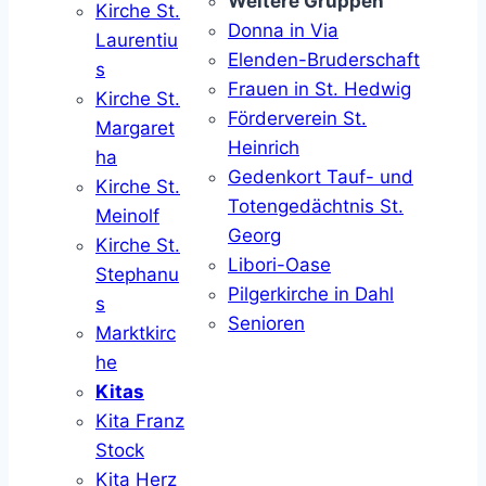
Weitere Gruppen
Kirche St.
Donna in Via
Laurentiu
Elenden-Bruderschaft
s
Frauen in St. Hedwig
Kirche St.
Förderverein St.
Margaret
Heinrich
ha
Gedenkort Tauf- und
Kirche St.
Totengedächtnis St.
Meinolf
Georg
Kirche St.
Libori-Oase
Stephanu
Pilgerkirche in Dahl
s
Senioren
Marktkirc
he
Kitas
Kita Franz
Stock
Kita Herz