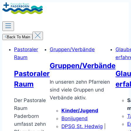
Zum
Inhalt
springen
Back To Main
Pastoraler
Gruppen/Verbände
Glaub
Raum
erfahr
Gruppen/Verbände
Pastoraler
Gla
In unseren zehn Pfarreien
Raum
erfa
sind viele Gruppen und
Verbände aktiv.
Der Pastorale
S
Raum
m
Kinder/Jugend
Paderborn
T
Bonijugend
umfasst zehn
E
DPSG St. Hedwig
|