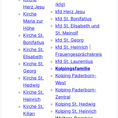
(kfd)
Herz Jesu
kfd Herz Jesu
Kirche
kfd St. Bonifatius
Maria zur
kfd St. Elisabeth und
Höhe
St. Meinolf
Kirche St.
kfd St. Georg
Bonifatius
kfd St. Heinrich
|
Kirche St.
Frauengesprächskreis
Elisabeth
kfd St. Laurentius
Kirche St.
Kolpingsfamilie
Georg
Kolping Paderborn-
Kirche St.
West
Hedwig
Kolping Paderborn-
Kirche St.
Zentral
Heinrich
Kolping St. Hedwig
Kirche St.
Kolping St. Heinrich
Kilian