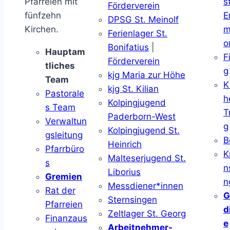
Pfarreien mit
s
Förderverein
fünfzehn
E
DPSG St. Meinolf
Kirchen.
m
Ferienlager St.
o
Bonifatius
|
Hauptam
F
Förderverein
tliches
g
kjg Maria zur Höhe
Team
K
kjg St. Kilian
Pastorale
h
Kolpingjugend
s Team
T
Paderborn-West
Verwaltun
g
Kolpingjugend St.
gsleitung
B
Heinrich
Pfarrbüro
K
Malteserjugend St.
s
n
Liborius
Gremien
n
Messdiener*innen
Rat der
G
Sternsingen
Pfarreien
d
Zeltlager St. Georg
Finanzaus
e
Arbeitnehmer-