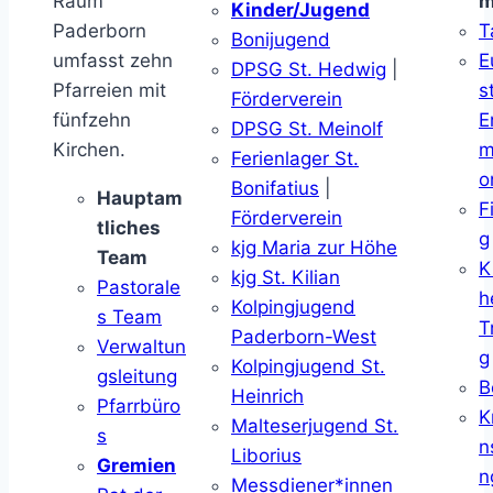
Raum
m
Kinder/Jugend
Paderborn
T
Bonijugend
umfasst zehn
E
DPSG St. Hedwig
|
Pfarreien mit
s
Förderverein
fünfzehn
E
DPSG St. Meinolf
Kirchen.
m
Ferienlager St.
o
Bonifatius
|
Hauptam
F
Förderverein
tliches
g
kjg Maria zur Höhe
Team
K
kjg St. Kilian
Pastorale
h
Kolpingjugend
s Team
T
Paderborn-West
Verwaltun
g
Kolpingjugend St.
gsleitung
B
Heinrich
Pfarrbüro
K
Malteserjugend St.
s
n
Liborius
Gremien
n
Messdiener*innen