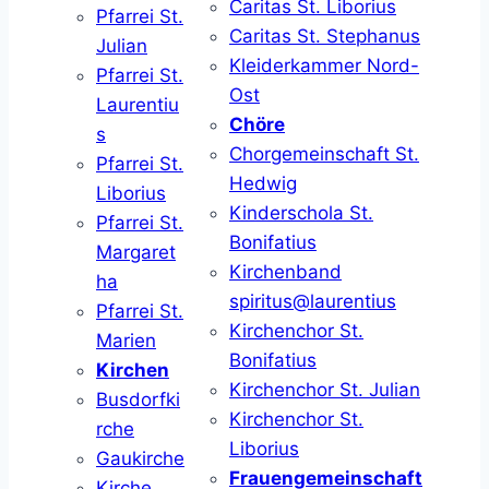
Caritas St. Liborius
Pfarrei St.
Caritas St. Stephanus
Julian
Kleiderkammer Nord-
Pfarrei St.
Ost
Laurentiu
Chöre
s
Chorgemeinschaft St.
Pfarrei St.
Hedwig
Liborius
Kinderschola St.
Pfarrei St.
Bonifatius
Margaret
Kirchenband
ha
spiritus@laurentius
Pfarrei St.
Kirchenchor St.
Marien
Bonifatius
Kirchen
Kirchenchor St. Julian
Busdorfki
Kirchenchor St.
rche
Liborius
Gaukirche
Frauengemeinschaft
Kirche