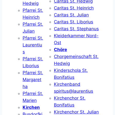
Caritas St. Hedwig
Hedwig
Caritas St. Heinrich
Pfarrei St.
Caritas St. Julian
Heinrich
Caritas St. Liborius
Pfarrei St.
Caritas St. Stephanus
Julian
Kleiderkammer Nord-
Pfarrei St.
Ost
Laurentiu
Chöre
s
Chorgemeinschaft St.
Pfarrei St.
Hedwig
Liborius
Kinderschola St.
Pfarrei St.
Bonifatius
Margaret
Kirchenband
ha
spiritus@laurentius
Pfarrei St.
Kirchenchor St.
Marien
Bonifatius
Kirchen
Kirchenchor St. Julian
Busdorfki