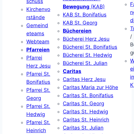
schuss
F
Bewegung
(KAB)
Kirchenvo
n
KAB St. Bonifatius
rstände
d
KAB St. Georg
Gemeind
T
Büchereien
eteams
/
Bücherei Herz Jesu
Webteam
B
Bücherei St. Bonifatius
Pfarreien
g
Bücherei St. Hedwig
Pfarrei
W
Bücherei St. Julian
Herz Jesu
ei
Caritas
Pfarrei St.
i
Caritas Herz Jesu
Bonifatius
K
Caritas Maria zur Höhe
Pfarrei St.
Caritas St. Bonifatius
Georg
Caritas St. Georg
Pfarrei St.
Caritas St. Hedwig
Hedwig
Caritas St. Heinrich
Pfarrei St.
Caritas St. Julian
Heinrich