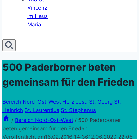
Vincenz
im Haus
Maria
500 Paderborner beten
gemeinsam für den Frieden
Bereich Nord-Ost-West
Herz Jesu
St. Georg
St.
Heinrich
St. Laurentius
St. Stephanus
/
Bereich Nord-Ost-West
/
500 Paderborner
beten gemeinsam für den Frieden
Veröffentlicht am
16.02.2016 14:36
12.06.2020 22:05