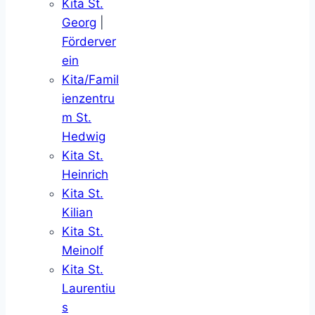
Kita St.
Georg
|
Förderver
ein
Kita/Famil
ienzentru
m St.
Hedwig
Kita St.
Heinrich
Kita St.
Kilian
Kita St.
Meinolf
Kita St.
Laurentiu
s