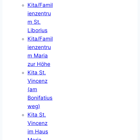
Kita/Famil
ienzentru
m St.
Liborius
Kita/Famil
ienzentru
m Maria
zur Höhe
Kita St.
Vincenz
(am
Bonifatius
weg)
Kita St.
Vincenz
im Haus