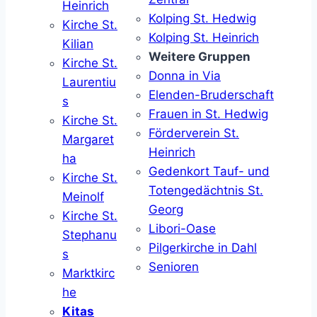
Heinrich
Kolping St. Hedwig
Kirche St.
Kolping St. Heinrich
Kilian
Weitere Gruppen
Kirche St.
Donna in Via
Laurentiu
Elenden-Bruderschaft
s
Frauen in St. Hedwig
Kirche St.
Förderverein St.
Margaret
Heinrich
ha
Gedenkort Tauf- und
Kirche St.
Totengedächtnis St.
Meinolf
Georg
Kirche St.
Libori-Oase
Stephanu
Pilgerkirche in Dahl
s
Senioren
Marktkirc
he
Kitas