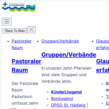
Zum
Inhalt
springen
Back To Main
Pastoraler
Gruppen/Verbände
Glaub
Raum
erfahr
Gruppen/Verbände
Pastoraler
Gla
In unseren zehn Pfarreien
Raum
erfa
sind viele Gruppen und
Verbände aktiv.
Der Pastorale
S
Raum
m
Kinder/Jugend
Paderborn
T
Bonijugend
umfasst zehn
E
DPSG St. Hedwig
|