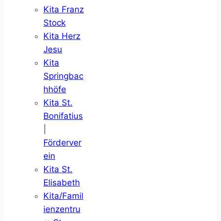
Kita Franz
Stock
Kita Herz
Jesu
Kita
Springbac
hhöfe
Kita St.
Bonifatius
|
Förderver
ein
Kita St.
Elisabeth
Kita/Famil
ienzentru