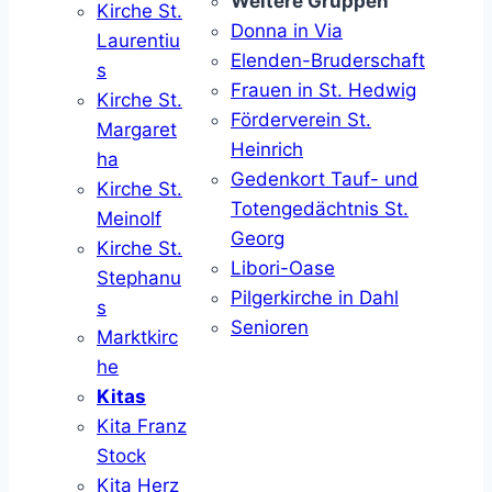
Weitere Gruppen
Kirche St.
Donna in Via
Laurentiu
Elenden-Bruderschaft
s
Frauen in St. Hedwig
Kirche St.
Förderverein St.
Margaret
Heinrich
ha
Gedenkort Tauf- und
Kirche St.
Totengedächtnis St.
Meinolf
Georg
Kirche St.
Libori-Oase
Stephanu
Pilgerkirche in Dahl
s
Senioren
Marktkirc
he
Kitas
Kita Franz
Stock
Kita Herz