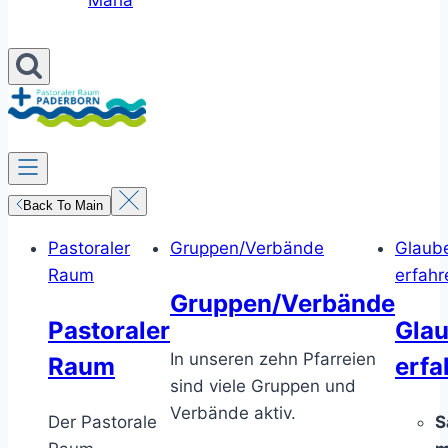
Maria
Back To Main
Pastoraler
Gruppen/Verbände
Glaub
Raum
erfahr
Gruppen/Verbände
Pastoraler
Gla
In unseren zehn Pfarreien
Raum
erfa
sind viele Gruppen und
Verbände aktiv.
Der Pastorale
S