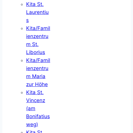
Kita St.
Laurentiu
s
Kita/Famil
ienzentru
m St.
Liborius
Kita/Famil
ienzentru
m Maria
zur Höhe
Kita St.
Vincenz
(am
Bonifatius
weg)
Kita St.