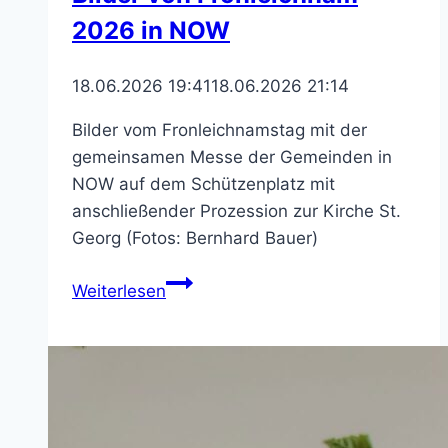
2026 in NOW
18.06.2026 19:41
18.06.2026 21:14
Bilder vom Fronleichnamstag mit der
gemeinsamen Messe der Gemeinden in
NOW auf dem Schützenplatz mit
anschließender Prozession zur Kirche St.
Georg (Fotos: Bernhard Bauer)
Bilder
Weiterlesen
von
Fronleichnam
2026
in
NOW