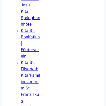
Jesu
Kita
Springbac
hhöfe
Kita St.
Bonifatius
|
Förderver
ein
Kita St.
Elisabeth
Kita/Famil
ienzentru
m St.
Franzisku
s