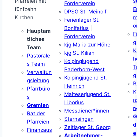
Pfarreien mit
s
Förderverein
fünfzehn
E
DPSG St. Meinolf
Kirchen.
m
Ferienlager St.
o
Bonifatius
|
Hauptam
F
Förderverein
tliches
g
kjg Maria zur Höhe
Team
K
kjg St. Kilian
Pastorale
h
Kolpingjugend
s Team
T
Paderborn-West
Verwaltun
g
Kolpingjugend St.
gsleitung
B
Heinrich
Pfarrbüro
K
Malteserjugend St.
s
n
Liborius
Gremien
n
Messdiener*innen
Rat der
G
Sternsingen
Pfarreien
d
Zeltlager St. Georg
Finanzaus
e
Arbeitnehmer-