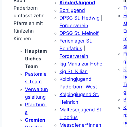
Raum
m
Kinder/Jugend
Paderborn
T
Bonijugend
umfasst zehn
E
DPSG St. Hedwig
|
Pfarreien mit
s
Förderverein
fünfzehn
E
DPSG St. Meinolf
Kirchen.
m
Ferienlager St.
o
Bonifatius
|
Hauptam
F
Förderverein
tliches
g
kjg Maria zur Höhe
Team
K
kjg St. Kilian
Pastorale
h
Kolpingjugend
s Team
T
Paderborn-West
Verwaltun
g
Kolpingjugend St.
gsleitung
B
Heinrich
Pfarrbüro
K
Malteserjugend St.
s
n
Liborius
Gremien
n
Messdiener*innen