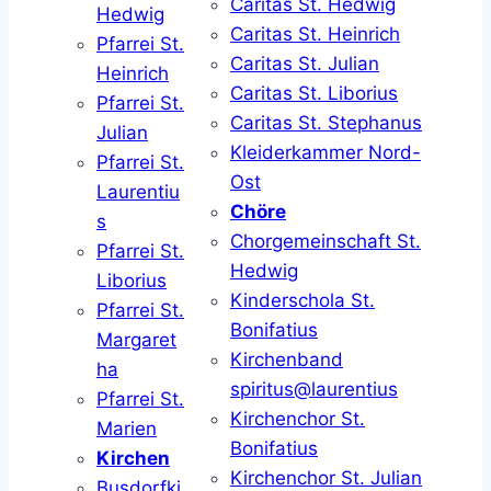
Caritas St. Hedwig
Hedwig
Caritas St. Heinrich
Pfarrei St.
Caritas St. Julian
Heinrich
Caritas St. Liborius
Pfarrei St.
Caritas St. Stephanus
Julian
Kleiderkammer Nord-
Pfarrei St.
Ost
Laurentiu
Chöre
s
Chorgemeinschaft St.
Pfarrei St.
Hedwig
Liborius
Kinderschola St.
Pfarrei St.
Bonifatius
Margaret
Kirchenband
ha
spiritus@laurentius
Pfarrei St.
Kirchenchor St.
Marien
Bonifatius
Kirchen
Kirchenchor St. Julian
Busdorfki