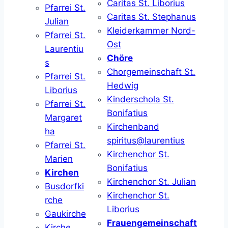
Caritas St. Liborius
Pfarrei St.
Caritas St. Stephanus
Julian
Kleiderkammer Nord-
Pfarrei St.
Ost
Laurentiu
Chöre
s
Chorgemeinschaft St.
Pfarrei St.
Hedwig
Liborius
Kinderschola St.
Pfarrei St.
Bonifatius
Margaret
Kirchenband
ha
spiritus@laurentius
Pfarrei St.
Kirchenchor St.
Marien
Bonifatius
Kirchen
Kirchenchor St. Julian
Busdorfki
Kirchenchor St.
rche
Liborius
Gaukirche
Frauengemeinschaft
Kirche