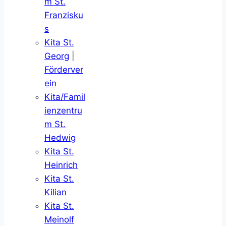
m St.
Franzisku
s
Kita St.
Georg
|
Förderver
ein
Kita/Famil
ienzentru
m St.
Hedwig
Kita St.
Heinrich
Kita St.
Kilian
Kita St.
Meinolf