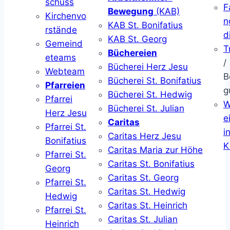
schuss
F
Bewegung
(KAB)
Kirchenvo
n
KAB St. Bonifatius
rstände
d
KAB St. Georg
Gemeind
T
Büchereien
eteams
/
Bücherei Herz Jesu
Webteam
B
Bücherei St. Bonifatius
Pfarreien
g
Bücherei St. Hedwig
Pfarrei
W
Bücherei St. Julian
Herz Jesu
ei
Caritas
Pfarrei St.
i
Caritas Herz Jesu
Bonifatius
K
Caritas Maria zur Höhe
Pfarrei St.
Caritas St. Bonifatius
Georg
Caritas St. Georg
Pfarrei St.
Caritas St. Hedwig
Hedwig
Caritas St. Heinrich
Pfarrei St.
Caritas St. Julian
Heinrich