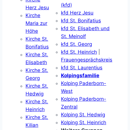
(kfd)
Herz Jesu
kfd Herz Jesu
Kirche
kfd St. Bonifatius
Maria zur
kfd St. Elisabeth und
Höhe
St. Meinolf
Kirche St.
kfd St. Georg
Bonifatius
kfd St. Heinrich
|
Kirche St.
Frauengesprächskreis
Elisabeth
kfd St. Laurentius
Kirche St.
Kolpingsfamilie
Georg
Kolping Paderborn-
Kirche St.
West
Hedwig
Kolping Paderborn-
Kirche St.
Zentral
Heinrich
Kolping St. Hedwig
Kirche St.
Kolping St. Heinrich
Kilian