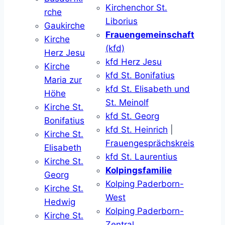
Kirchenchor St.
rche
Liborius
Gaukirche
Frauengemeinschaft
Kirche
(kfd)
Herz Jesu
kfd Herz Jesu
Kirche
kfd St. Bonifatius
Maria zur
kfd St. Elisabeth und
Höhe
St. Meinolf
Kirche St.
kfd St. Georg
Bonifatius
kfd St. Heinrich
|
Kirche St.
Frauengesprächskreis
Elisabeth
kfd St. Laurentius
Kirche St.
Kolpingsfamilie
Georg
Kolping Paderborn-
Kirche St.
West
Hedwig
Kolping Paderborn-
Kirche St.
Zentral