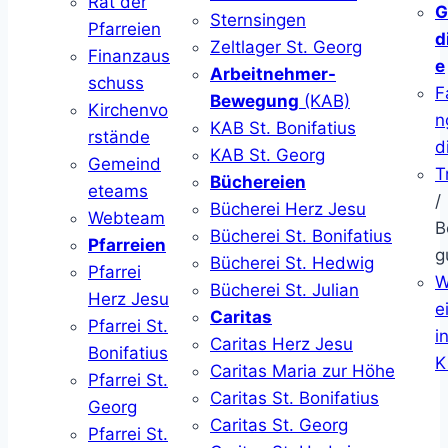
Rat der
G
Sternsingen
Pfarreien
d
Zeltlager St. Georg
Finanzaus
e
Arbeitnehmer-
schuss
F
Bewegung
(KAB)
Kirchenvo
n
KAB St. Bonifatius
rstände
d
KAB St. Georg
Gemeind
T
Büchereien
eteams
/
Bücherei Herz Jesu
Webteam
B
Bücherei St. Bonifatius
Pfarreien
g
Bücherei St. Hedwig
Pfarrei
W
Bücherei St. Julian
Herz Jesu
ei
Caritas
Pfarrei St.
i
Caritas Herz Jesu
Bonifatius
K
Caritas Maria zur Höhe
Pfarrei St.
Caritas St. Bonifatius
Georg
Caritas St. Georg
Pfarrei St.