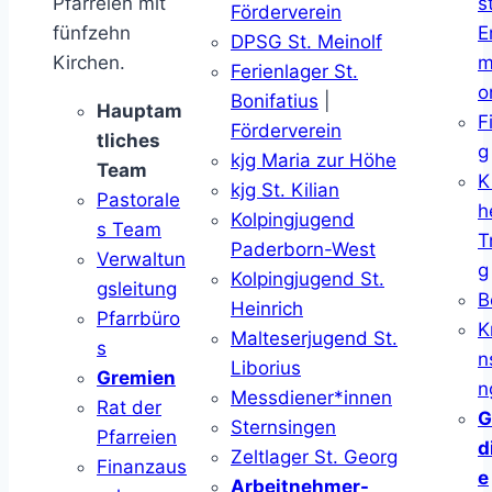
Pfarreien mit
s
Förderverein
fünfzehn
E
DPSG St. Meinolf
Kirchen.
m
Ferienlager St.
o
Bonifatius
|
Hauptam
F
Förderverein
tliches
g
kjg Maria zur Höhe
Team
K
kjg St. Kilian
Pastorale
h
Kolpingjugend
s Team
T
Paderborn-West
Verwaltun
g
Kolpingjugend St.
gsleitung
B
Heinrich
Pfarrbüro
K
Malteserjugend St.
s
n
Liborius
Gremien
n
Messdiener*innen
Rat der
G
Sternsingen
Pfarreien
d
Zeltlager St. Georg
Finanzaus
e
Arbeitnehmer-