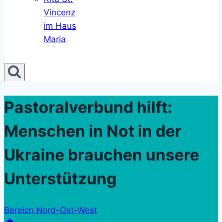
Vincenz
im Haus
Maria
Pastoralverbund hilft:
Menschen in Not in der
Ukraine brauchen unsere
Unterstützung
Bereich Nord-Ost-West