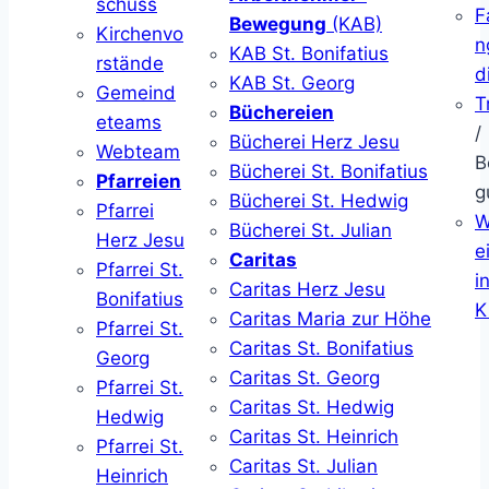
schuss
F
Bewegung
(KAB)
Kirchenvo
n
KAB St. Bonifatius
rstände
d
KAB St. Georg
Gemeind
T
Büchereien
eteams
/
Bücherei Herz Jesu
Webteam
B
Bücherei St. Bonifatius
Pfarreien
g
Bücherei St. Hedwig
Pfarrei
W
Bücherei St. Julian
Herz Jesu
ei
Caritas
Pfarrei St.
i
Caritas Herz Jesu
Bonifatius
K
Caritas Maria zur Höhe
Pfarrei St.
Caritas St. Bonifatius
Georg
Caritas St. Georg
Pfarrei St.
Caritas St. Hedwig
Hedwig
Caritas St. Heinrich
Pfarrei St.
Caritas St. Julian
Heinrich