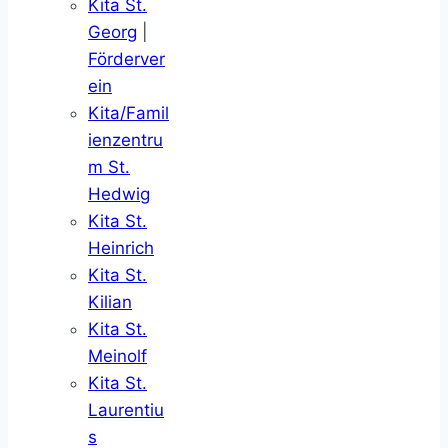
Kita St.
Georg
|
Förderver
ein
Kita/Famil
ienzentru
m St.
Hedwig
Kita St.
Heinrich
Kita St.
Kilian
Kita St.
Meinolf
Kita St.
Laurentiu
s