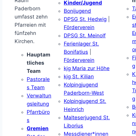
Raum
m
Kinder/Jugend
Paderborn
T
Bonijugend
umfasst zehn
E
DPSG St. Hedwig
|
Pfarreien mit
s
Förderverein
fünfzehn
E
DPSG St. Meinolf
Kirchen.
m
Ferienlager St.
o
Bonifatius
|
Hauptam
F
Förderverein
tliches
g
kjg Maria zur Höhe
Team
K
kjg St. Kilian
Pastorale
h
Kolpingjugend
s Team
T
Paderborn-West
Verwaltun
g
Kolpingjugend St.
gsleitung
B
Heinrich
Pfarrbüro
K
Malteserjugend St.
s
n
Liborius
Gremien
n
Messdiener*innen