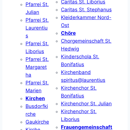
Caritas St. Liborius
Pfarrei St.
Caritas St. Stephanus
Julian
Kleiderkammer Nord-
Pfarrei St.
Ost
Laurentiu
Chöre
s
Chorgemeinschaft St.
Pfarrei St.
Hedwig
Liborius
Kinderschola St.
Pfarrei St.
Bonifatius
Margaret
Kirchenband
ha
spiritus@laurentius
Pfarrei St.
Kirchenchor St.
Marien
Bonifatius
Kirchen
Kirchenchor St. Julian
Busdorfki
Kirchenchor St.
rche
Liborius
Gaukirche
Frauengemeinschaft
Kirche