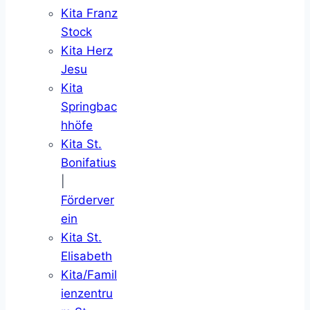
Kita Franz
Stock
Kita Herz
Jesu
Kita
Springbac
hhöfe
Kita St.
Bonifatius
|
Förderver
ein
Kita St.
Elisabeth
Kita/Famil
ienzentru