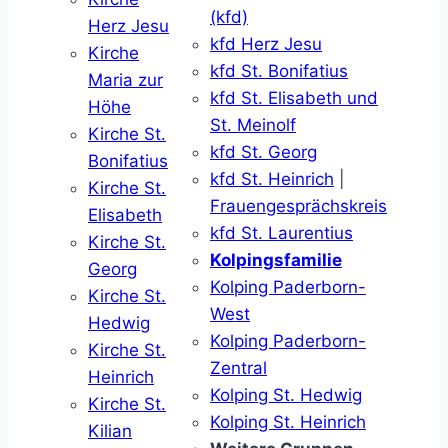
(kfd)
Herz Jesu
kfd Herz Jesu
Kirche
kfd St. Bonifatius
Maria zur
kfd St. Elisabeth und
Höhe
St. Meinolf
Kirche St.
kfd St. Georg
Bonifatius
kfd St. Heinrich
|
Kirche St.
Frauengesprächskreis
Elisabeth
kfd St. Laurentius
Kirche St.
Kolpingsfamilie
Georg
Kolping Paderborn-
Kirche St.
West
Hedwig
Kolping Paderborn-
Kirche St.
Zentral
Heinrich
Kolping St. Hedwig
Kirche St.
Kolping St. Heinrich
Kilian