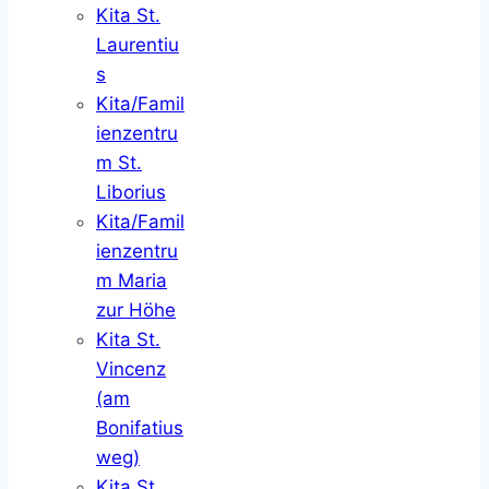
Kita St.
Laurentiu
s
Kita/Famil
ienzentru
m St.
Liborius
Kita/Famil
ienzentru
m Maria
zur Höhe
Kita St.
Vincenz
(am
Bonifatius
weg)
Kita St.