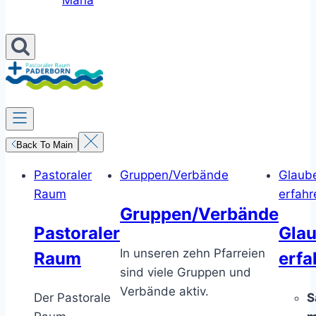
Maria
Back To Main
Pastoraler
Gruppen/Verbände
Glaub
Raum
erfahr
Gruppen/Verbände
Pastoraler
Gla
In unseren zehn Pfarreien
Raum
erfa
sind viele Gruppen und
Verbände aktiv.
Der Pastorale
S