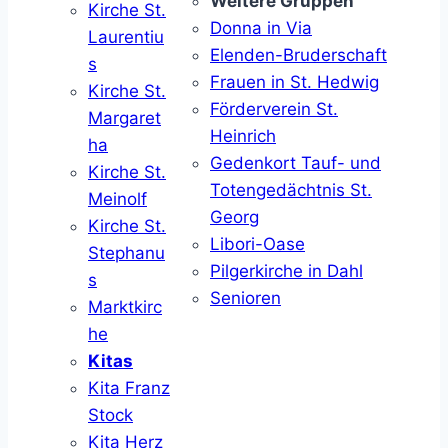
Weitere Gruppen
Kirche St.
Donna in Via
Laurentiu
Elenden-Bruderschaft
s
Frauen in St. Hedwig
Kirche St.
Förderverein St.
Margaret
Heinrich
ha
Gedenkort Tauf- und
Kirche St.
Totengedächtnis St.
Meinolf
Georg
Kirche St.
Libori-Oase
Stephanu
Pilgerkirche in Dahl
s
Senioren
Marktkirc
he
Kitas
Kita Franz
Stock
Kita Herz