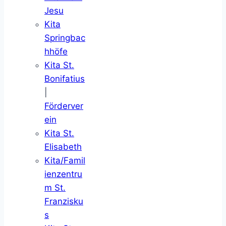
Jesu
Kita
Springbac
hhöfe
Kita St.
Bonifatius
|
Förderver
ein
Kita St.
Elisabeth
Kita/Famil
ienzentru
m St.
Franzisku
s