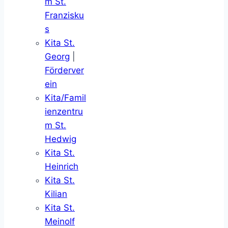
m St.
Franzisku
s
Kita St.
Georg
|
Förderver
ein
Kita/Famil
ienzentru
m St.
Hedwig
Kita St.
Heinrich
Kita St.
Kilian
Kita St.
Meinolf