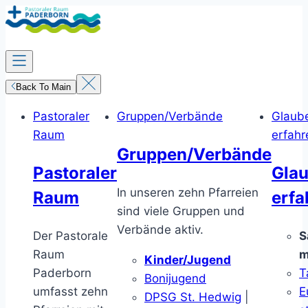
Zum
Inhalt
springen
Back To Main
Pastoraler
Gruppen/Verbände
Glaub
Raum
erfahr
Gruppen/Verbände
Pastoraler
Gla
In unseren zehn Pfarreien
Raum
erfa
sind viele Gruppen und
Verbände aktiv.
Der Pastorale
S
Raum
m
Kinder/Jugend
Paderborn
T
Bonijugend
umfasst zehn
E
DPSG St. Hedwig
|