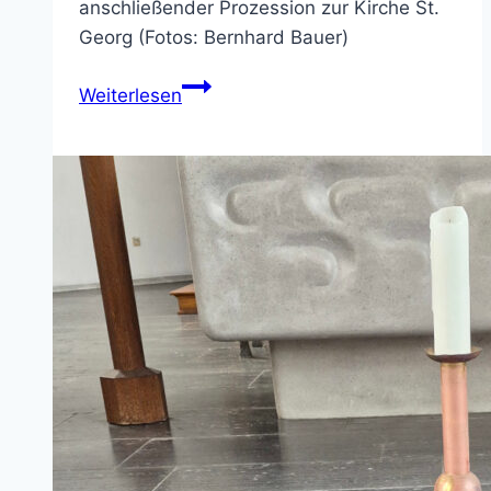
anschließender Prozession zur Kirche St.
Georg (Fotos: Bernhard Bauer)
Bilder
Weiterlesen
von
Fronleichnam
2026
in
NOW