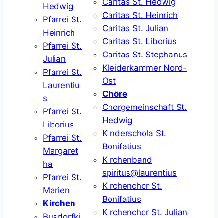
Caritas St. Hedwig
Hedwig
Caritas St. Heinrich
Pfarrei St.
Caritas St. Julian
Heinrich
Caritas St. Liborius
Pfarrei St.
Caritas St. Stephanus
Julian
Kleiderkammer Nord-
Pfarrei St.
Ost
Laurentiu
Chöre
s
Chorgemeinschaft St.
Pfarrei St.
Hedwig
Liborius
Kinderschola St.
Pfarrei St.
Bonifatius
Margaret
Kirchenband
ha
spiritus@laurentius
Pfarrei St.
Kirchenchor St.
Marien
Bonifatius
Kirchen
Kirchenchor St. Julian
Busdorfki