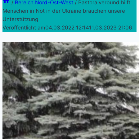
/
Bereich Nord-Ost-West
/
Pastoralverbund hilft:
Menschen in Not in der Ukraine brauchen unsere
Unterstützung
Veröffentlicht am
04.03.2022 12:14
11.03.2023 21:06