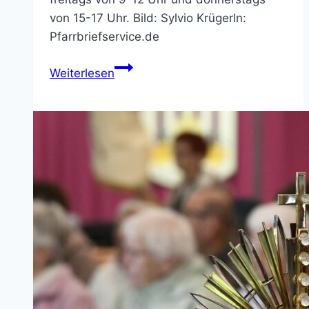
von 15-17 Uhr. Bild: Sylvio KrügerIn:
Pfarrbriefservice.de
Pfarrbüro
Weiterlesen
St.
Bonifatius
–
geänderte
Öffnungszeiten