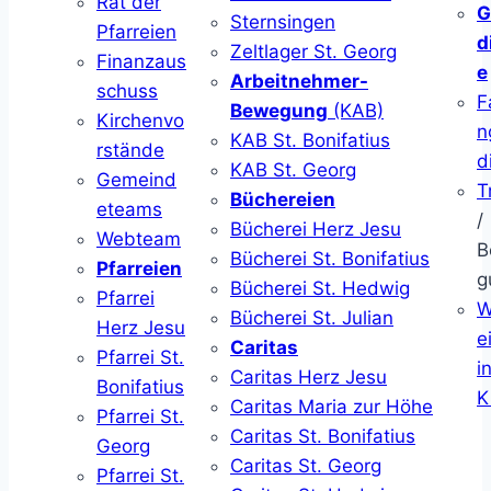
Rat der
G
Sternsingen
Pfarreien
d
Zeltlager St. Georg
Finanzaus
e
Arbeitnehmer-
schuss
F
Bewegung
(KAB)
Kirchenvo
n
KAB St. Bonifatius
rstände
d
KAB St. Georg
Gemeind
T
Büchereien
eteams
/
Bücherei Herz Jesu
Webteam
B
Bücherei St. Bonifatius
Pfarreien
g
Bücherei St. Hedwig
Pfarrei
W
Bücherei St. Julian
Herz Jesu
ei
Caritas
Pfarrei St.
i
Caritas Herz Jesu
Bonifatius
K
Caritas Maria zur Höhe
Pfarrei St.
Caritas St. Bonifatius
Georg
Caritas St. Georg
Pfarrei St.