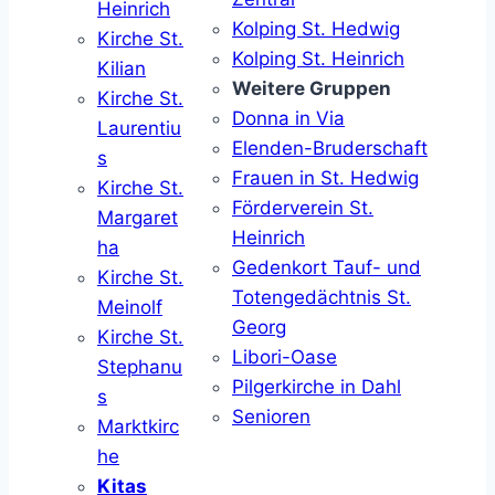
Heinrich
Kolping St. Hedwig
Kirche St.
Kolping St. Heinrich
Kilian
Weitere Gruppen
Kirche St.
Donna in Via
Laurentiu
Elenden-Bruderschaft
s
Frauen in St. Hedwig
Kirche St.
Förderverein St.
Margaret
Heinrich
ha
Gedenkort Tauf- und
Kirche St.
Totengedächtnis St.
Meinolf
Georg
Kirche St.
Libori-Oase
Stephanu
Pilgerkirche in Dahl
s
Senioren
Marktkirc
he
Kitas