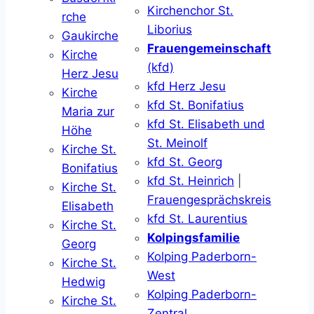
Kirchenchor St.
rche
Liborius
Gaukirche
Frauengemeinschaft
Kirche
(kfd)
Herz Jesu
kfd Herz Jesu
Kirche
kfd St. Bonifatius
Maria zur
kfd St. Elisabeth und
Höhe
St. Meinolf
Kirche St.
kfd St. Georg
Bonifatius
kfd St. Heinrich
|
Kirche St.
Frauengesprächskreis
Elisabeth
kfd St. Laurentius
Kirche St.
Kolpingsfamilie
Georg
Kolping Paderborn-
Kirche St.
West
Hedwig
Kolping Paderborn-
Kirche St.
Zentral