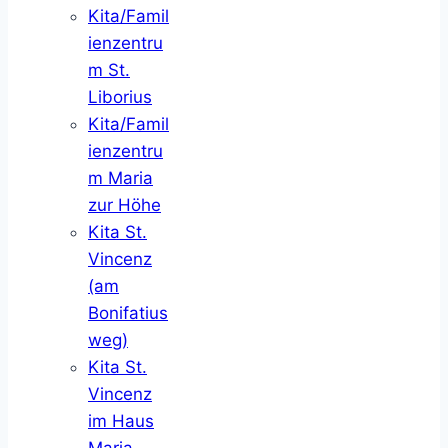
Kita/Famil
ienzentru
m St.
Liborius
Kita/Famil
ienzentru
m Maria
zur Höhe
Kita St.
Vincenz
(am
Bonifatius
weg)
Kita St.
Vincenz
im Haus