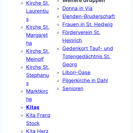
Weitere Gruppen
Kirche St.
Donna in Via
Laurentiu
Elenden-Bruderschaft
s
Frauen in St. Hedwig
Kirche St.
Förderverein St.
Margaret
Heinrich
ha
Gedenkort Tauf- und
Kirche St.
Totengedächtnis St.
Meinolf
Georg
Kirche St.
Libori-Oase
Stephanu
Pilgerkirche in Dahl
s
Senioren
Marktkirc
he
Kitas
Kita Franz
Stock
Kita Herz