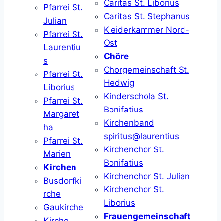
Caritas St. Liborius
Pfarrei St.
Caritas St. Stephanus
Julian
Kleiderkammer Nord-
Pfarrei St.
Ost
Laurentiu
Chöre
s
Chorgemeinschaft St.
Pfarrei St.
Hedwig
Liborius
Kinderschola St.
Pfarrei St.
Bonifatius
Margaret
Kirchenband
ha
spiritus@laurentius
Pfarrei St.
Kirchenchor St.
Marien
Bonifatius
Kirchen
Kirchenchor St. Julian
Busdorfki
Kirchenchor St.
rche
Liborius
Gaukirche
Frauengemeinschaft
Kirche