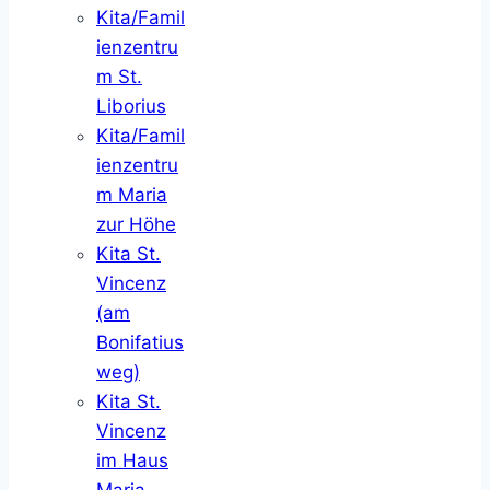
Kita/Famil
ienzentru
m St.
Liborius
Kita/Famil
ienzentru
m Maria
zur Höhe
Kita St.
Vincenz
(am
Bonifatius
weg)
Kita St.
Vincenz
im Haus