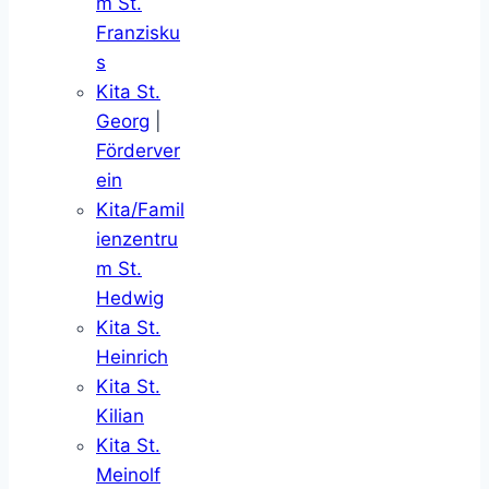
m St.
Franzisku
s
Kita St.
Georg
|
Förderver
ein
Kita/Famil
ienzentru
m St.
Hedwig
Kita St.
Heinrich
Kita St.
Kilian
Kita St.
Meinolf