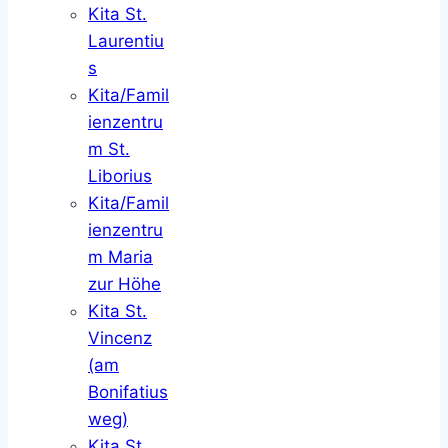
Kita St.
Laurentiu
s
Kita/Famil
ienzentru
m St.
Liborius
Kita/Famil
ienzentru
m Maria
zur Höhe
Kita St.
Vincenz
(am
Bonifatius
weg)
Kita St.