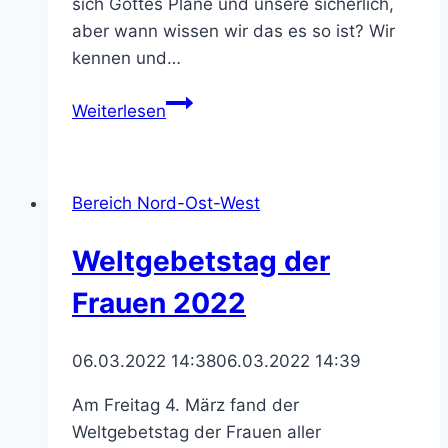
sich Gottes Pläne und unsere sicherlich,
aber wann wissen wir das es so ist? Wir
kennen und…
Weltgebetstag
Weiterlesen
der
Frauen
in
Bereich Nord-Ost-West
St.
Laurentius
Weltgebetstag der
Frauen 2022
06.03.2022 14:38
06.03.2022 14:39
Am Freitag 4. März fand der
Weltgebetstag der Frauen aller