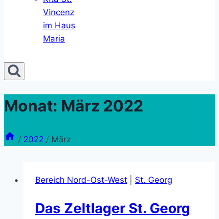
Vincenz
im Haus
Maria
Monat: März 2022
/
2022
/
März
Bereich Nord-Ost-West
|
St. Georg
Das Zeltlager St. Georg