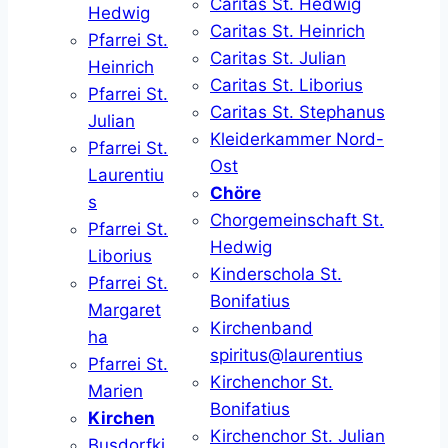
Caritas St. Hedwig
Hedwig
Caritas St. Heinrich
Pfarrei St.
Caritas St. Julian
Heinrich
Caritas St. Liborius
Pfarrei St.
Caritas St. Stephanus
Julian
Kleiderkammer Nord-
Pfarrei St.
Ost
Laurentiu
Chöre
s
Chorgemeinschaft St.
Pfarrei St.
Hedwig
Liborius
Kinderschola St.
Pfarrei St.
Bonifatius
Margaret
Kirchenband
ha
spiritus@laurentius
Pfarrei St.
Kirchenchor St.
Marien
Bonifatius
Kirchen
Kirchenchor St. Julian
Busdorfki