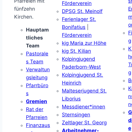
Pfarreien mit
s
Förderverein
fünfzehn
E
DPSG St. Meinolf
Kirchen.
m
Ferienlager St.
o
Bonifatius
|
Hauptam
F
Förderverein
tliches
g
kjg Maria zur Höhe
Team
K
kjg St. Kilian
Pastorale
h
Kolpingjugend
s Team
T
Paderborn-West
Verwaltun
g
Kolpingjugend St.
gsleitung
B
Heinrich
Pfarrbüro
K
Malteserjugend St.
s
n
Liborius
Gremien
n
Messdiener*innen
Rat der
G
Sternsingen
Pfarreien
d
Zeltlager St. Georg
Finanzaus
e
Arbeitnehmer-