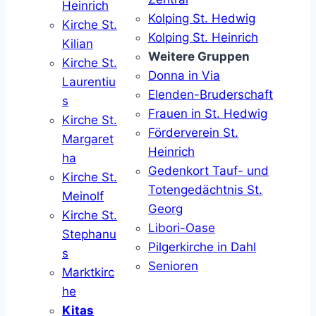
Heinrich
Kolping St. Hedwig
Kirche St.
Kolping St. Heinrich
Kilian
Weitere Gruppen
Kirche St.
Donna in Via
Laurentiu
Elenden-Bruderschaft
s
Frauen in St. Hedwig
Kirche St.
Förderverein St.
Margaret
Heinrich
ha
Gedenkort Tauf- und
Kirche St.
Totengedächtnis St.
Meinolf
Georg
Kirche St.
Libori-Oase
Stephanu
Pilgerkirche in Dahl
s
Senioren
Marktkirc
he
Kitas