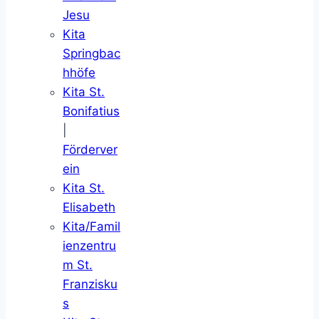
Jesu
Kita
Springbac
hhöfe
Kita St.
Bonifatius
|
Förderver
ein
Kita St.
Elisabeth
Kita/Famil
ienzentru
m St.
Franzisku
s