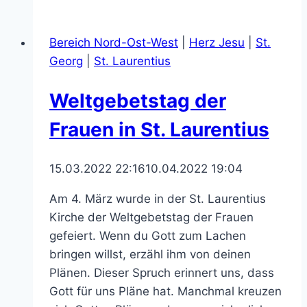
St.
Georg
Bereich Nord-Ost-West
|
Herz Jesu
|
St.
2022
Georg
|
St. Laurentius
–
jetzt
Weltgebetstag der
anmelden!
Frauen in St. Laurentius
15.03.2022 22:16
10.04.2022 19:04
Am 4. März wurde in der St. Laurentius
Kirche der Weltgebetstag der Frauen
gefeiert. Wenn du Gott zum Lachen
bringen willst, erzähl ihm von deinen
Plänen. Dieser Spruch erinnert uns, dass
Gott für uns Pläne hat. Manchmal kreuzen