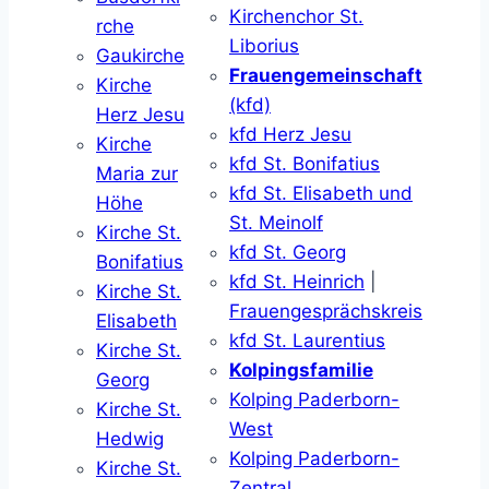
Kirchenchor St.
rche
Liborius
Gaukirche
Frauengemeinschaft
Kirche
(kfd)
Herz Jesu
kfd Herz Jesu
Kirche
kfd St. Bonifatius
Maria zur
kfd St. Elisabeth und
Höhe
St. Meinolf
Kirche St.
kfd St. Georg
Bonifatius
kfd St. Heinrich
|
Kirche St.
Frauengesprächskreis
Elisabeth
kfd St. Laurentius
Kirche St.
Kolpingsfamilie
Georg
Kolping Paderborn-
Kirche St.
West
Hedwig
Kolping Paderborn-
Kirche St.
Zentral