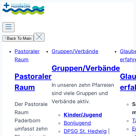
Zum
Inhalt
springen
Back To Main
Pastoraler
Gruppen/Verbände
Glaub
Raum
erfahr
Gruppen/Verbände
Pastoraler
Gla
In unseren zehn Pfarreien
Raum
erfa
sind viele Gruppen und
Verbände aktiv.
Der Pastorale
S
Raum
m
Kinder/Jugend
Paderborn
T
Bonijugend
umfasst zehn
E
DPSG St. Hedwig
|