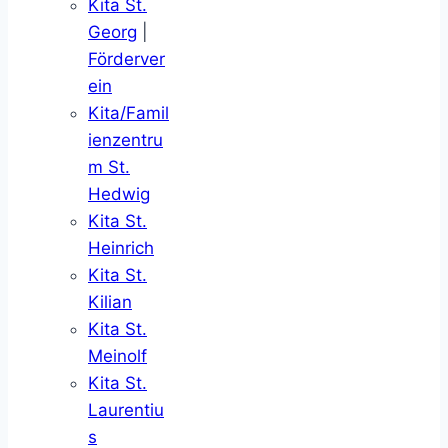
Kita St.
Georg
|
Förderver
ein
Kita/Famil
ienzentru
m St.
Hedwig
Kita St.
Heinrich
Kita St.
Kilian
Kita St.
Meinolf
Kita St.
Laurentiu
s