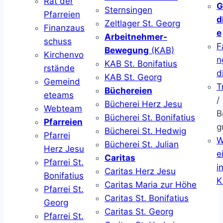
Rat der
G
Sternsingen
Pfarreien
d
Zeltlager St. Georg
Finanzaus
e
Arbeitnehmer-
schuss
F
Bewegung
(KAB)
Kirchenvo
n
KAB St. Bonifatius
rstände
d
KAB St. Georg
Gemeind
T
Büchereien
eteams
/
Bücherei Herz Jesu
Webteam
B
Bücherei St. Bonifatius
Pfarreien
g
Bücherei St. Hedwig
Pfarrei
W
Bücherei St. Julian
Herz Jesu
ei
Caritas
Pfarrei St.
i
Caritas Herz Jesu
Bonifatius
K
Caritas Maria zur Höhe
Pfarrei St.
Caritas St. Bonifatius
Georg
Caritas St. Georg
Pfarrei St.