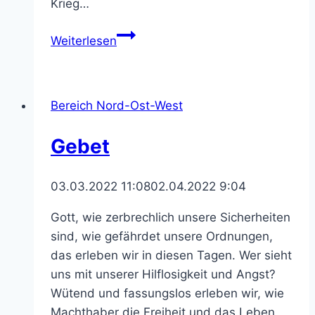
Krieg…
Pastoralverbund
Weiterlesen
hilft:
Menschen
in
Bereich Nord-Ost-West
Not
in
Gebet
der
Ukraine
brauchen
03.03.2022 11:08
02.04.2022 9:04
unsere
Gott, wie zerbrechlich unsere Sicherheiten
Unterstützung
sind, wie gefährdet unsere Ordnungen,
das erleben wir in diesen Tagen. Wer sieht
uns mit unserer Hilflosigkeit und Angst?
Wütend und fassungslos erleben wir, wie
Machthaber die Freiheit und das Leben