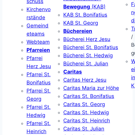
schuss
F
Bewegung
(KAB)
Kirchenvo
n
KAB St. Bonifatius
rstände
d
KAB St. Georg
Gemeind
T
Büchereien
eteams
/
Bücherei Herz Jesu
Webteam
B
Bücherei St. Bonifatius
Pfarreien
g
Bücherei St. Hedwig
Pfarrei
W
Bücherei St. Julian
Herz Jesu
ei
Caritas
Pfarrei St.
i
Caritas Herz Jesu
Bonifatius
K
Caritas Maria zur Höhe
Pfarrei St.
Caritas St. Bonifatius
Georg
Caritas St. Georg
Pfarrei St.
Caritas St. Hedwig
Hedwig
Caritas St. Heinrich
Pfarrei St.
Caritas St. Julian
Heinrich