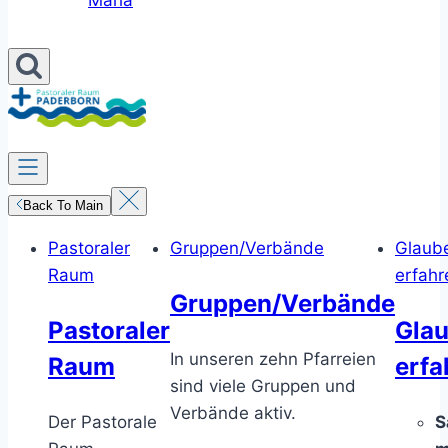
Maria
Back To Main
Pastoraler
Gruppen/Verbände
Glaub
Raum
erfahr
Gruppen/Verbände
Pastoraler
Gla
In unseren zehn Pfarreien
Raum
erfa
sind viele Gruppen und
Verbände aktiv.
Der Pastorale
S