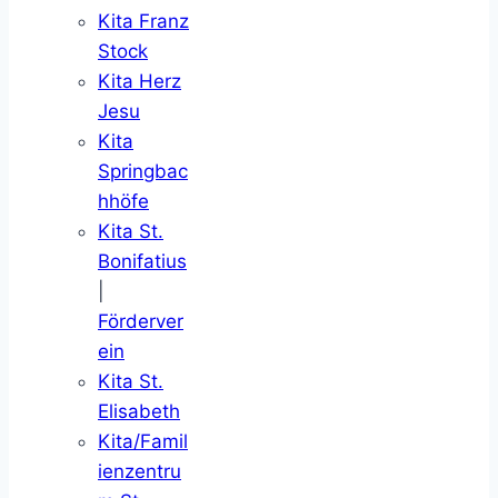
Kita Franz
Stock
Kita Herz
Jesu
Kita
Springbac
hhöfe
Kita St.
Bonifatius
|
Förderver
ein
Kita St.
Elisabeth
Kita/Famil
ienzentru