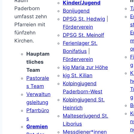
Raum
m
Kinder/Jugend
Paderborn
T
Bonijugend
umfasst zehn
E
DPSG St. Hedwig
|
Pfarreien mit
s
Förderverein
fünfzehn
E
DPSG St. Meinolf
Kirchen.
m
Ferienlager St.
o
Bonifatius
|
Hauptam
F
Förderverein
tliches
g
kjg Maria zur Höhe
Team
K
kjg St. Kilian
Pastorale
h
Kolpingjugend
s Team
T
Paderborn-West
Verwaltun
g
Kolpingjugend St.
gsleitung
B
Heinrich
Pfarrbüro
K
Malteserjugend St.
s
n
Liborius
Gremien
n
Messdiener*innen