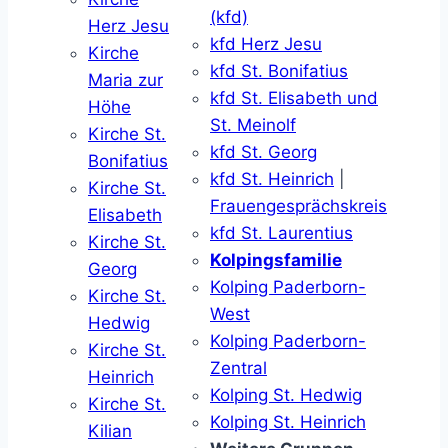
(kfd)
Herz Jesu
kfd Herz Jesu
Kirche
kfd St. Bonifatius
Maria zur
kfd St. Elisabeth und
Höhe
St. Meinolf
Kirche St.
kfd St. Georg
Bonifatius
kfd St. Heinrich
|
Kirche St.
Frauengesprächskreis
Elisabeth
kfd St. Laurentius
Kirche St.
Kolpingsfamilie
Georg
Kolping Paderborn-
Kirche St.
West
Hedwig
Kolping Paderborn-
Kirche St.
Zentral
Heinrich
Kolping St. Hedwig
Kirche St.
Kolping St. Heinrich
Kilian