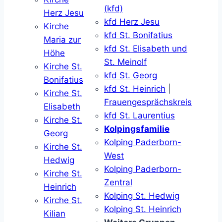
(kfd)
Herz Jesu
kfd Herz Jesu
Kirche
kfd St. Bonifatius
Maria zur
kfd St. Elisabeth und
Höhe
St. Meinolf
Kirche St.
kfd St. Georg
Bonifatius
kfd St. Heinrich
|
Kirche St.
Frauengesprächskreis
Elisabeth
kfd St. Laurentius
Kirche St.
Kolpingsfamilie
Georg
Kolping Paderborn-
Kirche St.
West
Hedwig
Kolping Paderborn-
Kirche St.
Zentral
Heinrich
Kolping St. Hedwig
Kirche St.
Kolping St. Heinrich
Kilian