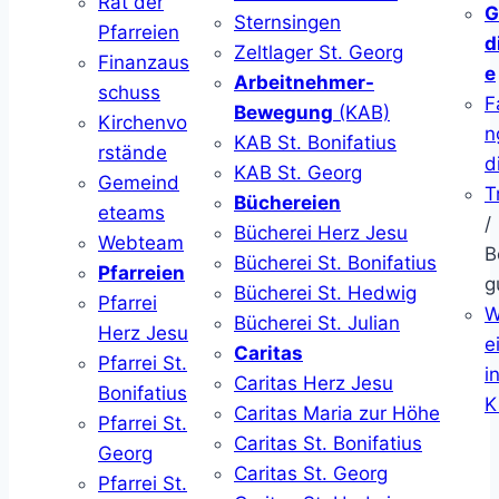
Rat der
G
Sternsingen
Pfarreien
d
Zeltlager St. Georg
Finanzaus
e
Arbeitnehmer-
schuss
F
Bewegung
(KAB)
Kirchenvo
n
KAB St. Bonifatius
rstände
d
KAB St. Georg
Gemeind
T
Büchereien
eteams
/
Bücherei Herz Jesu
Webteam
B
Bücherei St. Bonifatius
Pfarreien
g
Bücherei St. Hedwig
Pfarrei
W
Bücherei St. Julian
Herz Jesu
ei
Caritas
Pfarrei St.
i
Caritas Herz Jesu
Bonifatius
K
Caritas Maria zur Höhe
Pfarrei St.
Caritas St. Bonifatius
Georg
Caritas St. Georg
Pfarrei St.