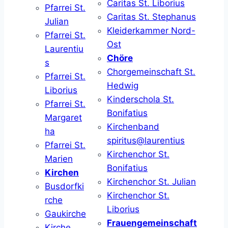
Caritas St. Liborius
Pfarrei St.
Caritas St. Stephanus
Julian
Kleiderkammer Nord-
Pfarrei St.
Ost
Laurentiu
Chöre
s
Chorgemeinschaft St.
Pfarrei St.
Hedwig
Liborius
Kinderschola St.
Pfarrei St.
Bonifatius
Margaret
Kirchenband
ha
spiritus@laurentius
Pfarrei St.
Kirchenchor St.
Marien
Bonifatius
Kirchen
Kirchenchor St. Julian
Busdorfki
Kirchenchor St.
rche
Liborius
Gaukirche
Frauengemeinschaft
Kirche