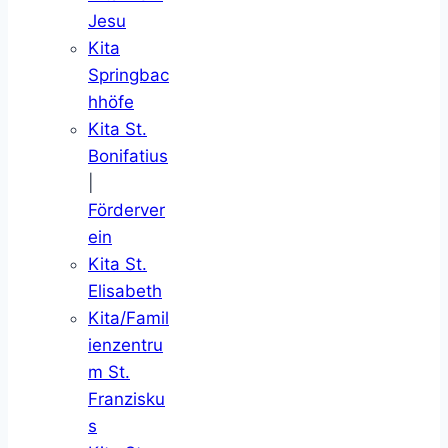
Jesu
Kita
Springbac
hhöfe
Kita St.
Bonifatius
|
Förderver
ein
Kita St.
Elisabeth
Kita/Famil
ienzentru
m St.
Franzisku
s