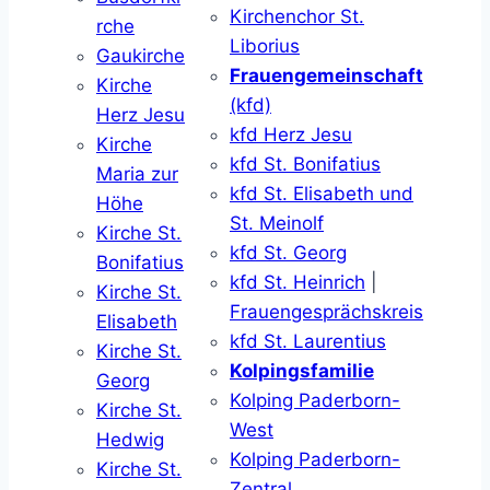
Kirchenchor St.
rche
Liborius
Gaukirche
Frauengemeinschaft
Kirche
(kfd)
Herz Jesu
kfd Herz Jesu
Kirche
kfd St. Bonifatius
Maria zur
kfd St. Elisabeth und
Höhe
St. Meinolf
Kirche St.
kfd St. Georg
Bonifatius
kfd St. Heinrich
|
Kirche St.
Frauengesprächskreis
Elisabeth
kfd St. Laurentius
Kirche St.
Kolpingsfamilie
Georg
Kolping Paderborn-
Kirche St.
West
Hedwig
Kolping Paderborn-
Kirche St.
Zentral