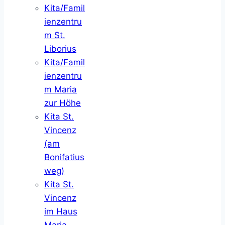
Kita/Famil
ienzentru
m St.
Liborius
Kita/Famil
ienzentru
m Maria
zur Höhe
Kita St.
Vincenz
(am
Bonifatius
weg)
Kita St.
Vincenz
im Haus