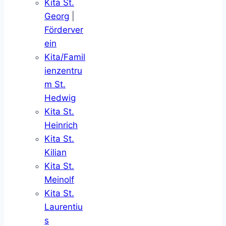
Kita St.
Georg
|
Förderver
ein
Kita/Famil
ienzentru
m St.
Hedwig
Kita St.
Heinrich
Kita St.
Kilian
Kita St.
Meinolf
Kita St.
Laurentiu
s