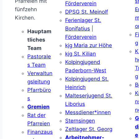
Pfarreien mit
s
Förderverein
fünfzehn
E
DPSG St. Meinolf
Kirchen.
m
Ferienlager St.
o
Bonifatius
|
Hauptam
F
Förderverein
tliches
g
kjg Maria zur Höhe
Team
K
kjg St. Kilian
Pastorale
h
Kolpingjugend
s Team
T
Paderborn-West
Verwaltun
g
Kolpingjugend St.
gsleitung
B
Heinrich
Pfarrbüro
K
Malteserjugend St.
s
n
Liborius
Gremien
n
Messdiener*innen
Rat der
G
Sternsingen
Pfarreien
d
Zeltlager St. Georg
Finanzaus
e
Arbeitnehmer-