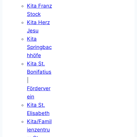
Kita Franz
Stock
Kita Herz
Jesu
Kita
Springbac
hhöfe
Kita St.
Bonifatius
|
Förderver
ein
Kita St.
Elisabeth
Kita/Famil
ienzentru