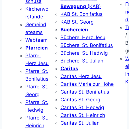
schuss
F
Bewegung
(KAB)
Kirchenvo
n
KAB St. Bonifatius
rstände
d
KAB St. Georg
Gemeind
T
Büchereien
eteams
/
Bücherei Herz Jesu
Webteam
B
Bücherei St. Bonifatius
Pfarreien
g
Bücherei St. Hedwig
Pfarrei
W
Bücherei St. Julian
Herz Jesu
ei
Caritas
Pfarrei St.
i
Caritas Herz Jesu
Bonifatius
K
Caritas Maria zur Höhe
Pfarrei St.
Caritas St. Bonifatius
Georg
Caritas St. Georg
Pfarrei St.
Caritas St. Hedwig
Hedwig
Caritas St. Heinrich
Pfarrei St.
Caritas St. Julian
Heinrich