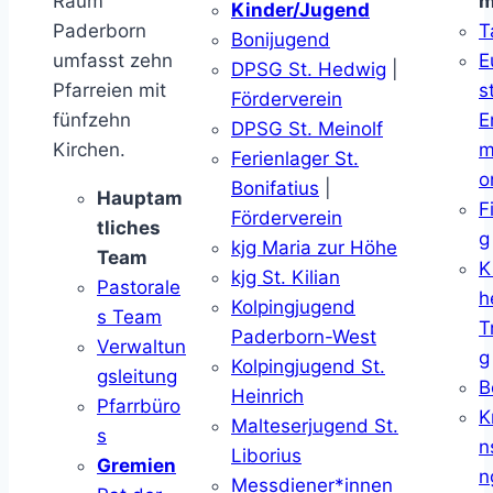
Raum
m
Kinder/Jugend
Paderborn
T
Bonijugend
umfasst zehn
E
DPSG St. Hedwig
|
Pfarreien mit
s
Förderverein
fünfzehn
E
DPSG St. Meinolf
Kirchen.
m
Ferienlager St.
o
Bonifatius
|
Hauptam
F
Förderverein
tliches
g
kjg Maria zur Höhe
Team
K
kjg St. Kilian
Pastorale
h
Kolpingjugend
s Team
T
Paderborn-West
Verwaltun
g
Kolpingjugend St.
gsleitung
B
Heinrich
Pfarrbüro
K
Malteserjugend St.
s
n
Liborius
Gremien
n
Messdiener*innen