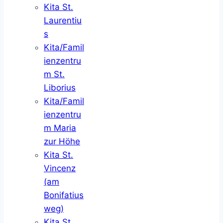
Kita St.
Laurentiu
s
Kita/Famil
ienzentru
m St.
Liborius
Kita/Famil
ienzentru
m Maria
zur Höhe
Kita St.
Vincenz
(am
Bonifatius
weg)
Kita St.