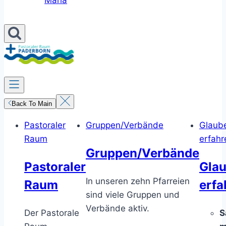
Maria
Back To Main
Pastoraler
Gruppen/Verbände
Glaub
Raum
erfahr
Gruppen/Verbände
Pastoraler
Gla
In unseren zehn Pfarreien
Raum
erfa
sind viele Gruppen und
Verbände aktiv.
Der Pastorale
S