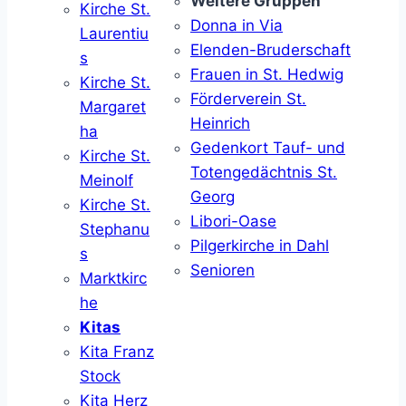
Weitere Gruppen
Kirche St.
Donna in Via
Laurentiu
Elenden-Bruderschaft
s
Frauen in St. Hedwig
Kirche St.
Förderverein St.
Margaret
Heinrich
ha
Gedenkort Tauf- und
Kirche St.
Totengedächtnis St.
Meinolf
Georg
Kirche St.
Libori-Oase
Stephanu
Pilgerkirche in Dahl
s
Senioren
Marktkirc
he
Kitas
Kita Franz
Stock
Kita Herz