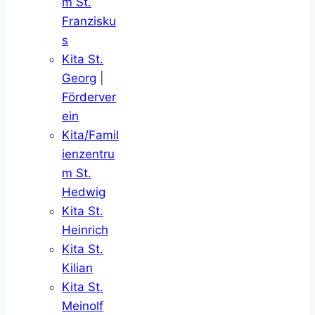
m St.
Franzisku
s
Kita St.
Georg
|
Förderver
ein
Kita/Famil
ienzentru
m St.
Hedwig
Kita St.
Heinrich
Kita St.
Kilian
Kita St.
Meinolf