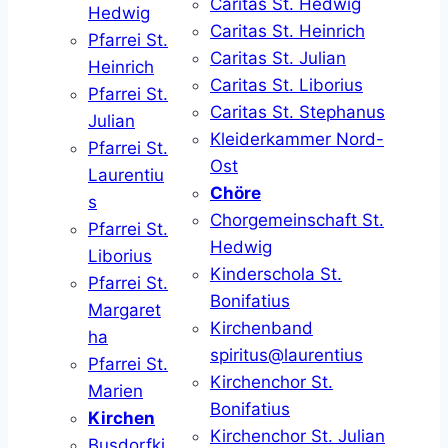
Caritas St. Hedwig
Hedwig
Caritas St. Heinrich
Pfarrei St.
Caritas St. Julian
Heinrich
Caritas St. Liborius
Pfarrei St.
Caritas St. Stephanus
Julian
Kleiderkammer Nord-
Pfarrei St.
Ost
Laurentiu
Chöre
s
Chorgemeinschaft St.
Pfarrei St.
Hedwig
Liborius
Kinderschola St.
Pfarrei St.
Bonifatius
Margaret
Kirchenband
ha
spiritus@laurentius
Pfarrei St.
Kirchenchor St.
Marien
Bonifatius
Kirchen
Kirchenchor St. Julian
Busdorfki