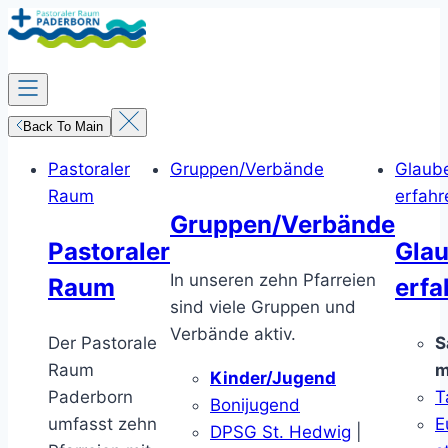
Zum
Inhalt
springen
Back To Main
Pastoraler
Gruppen/Verbände
Glaub
Raum
erfahr
Gruppen/Verbände
Pastoraler
Gla
In unseren zehn Pfarreien
Raum
erfa
sind viele Gruppen und
Verbände aktiv.
Der Pastorale
S
Raum
m
Kinder/Jugend
Paderborn
T
Bonijugend
umfasst zehn
E
DPSG St. Hedwig
|