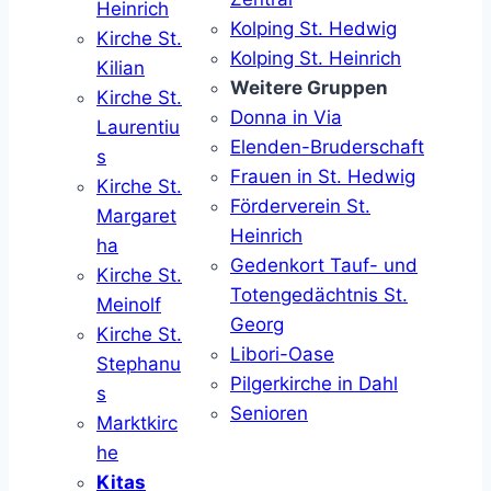
Heinrich
Kolping St. Hedwig
Kirche St.
Kolping St. Heinrich
Kilian
Weitere Gruppen
Kirche St.
Donna in Via
Laurentiu
Elenden-Bruderschaft
s
Frauen in St. Hedwig
Kirche St.
Förderverein St.
Margaret
Heinrich
ha
Gedenkort Tauf- und
Kirche St.
Totengedächtnis St.
Meinolf
Georg
Kirche St.
Libori-Oase
Stephanu
Pilgerkirche in Dahl
s
Senioren
Marktkirc
he
Kitas