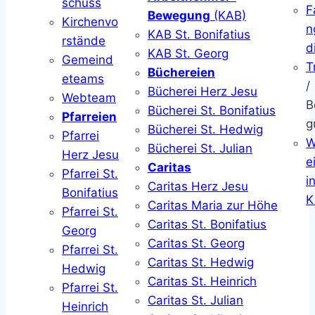
schuss
F
Bewegung
(KAB)
Kirchenvo
n
KAB St. Bonifatius
rstände
d
KAB St. Georg
Gemeind
T
Büchereien
eteams
/
Bücherei Herz Jesu
Webteam
B
Bücherei St. Bonifatius
Pfarreien
g
Bücherei St. Hedwig
Pfarrei
W
Bücherei St. Julian
Herz Jesu
ei
Caritas
Pfarrei St.
i
Caritas Herz Jesu
Bonifatius
K
Caritas Maria zur Höhe
Pfarrei St.
Caritas St. Bonifatius
Georg
Caritas St. Georg
Pfarrei St.
Caritas St. Hedwig
Hedwig
Caritas St. Heinrich
Pfarrei St.
Caritas St. Julian
Heinrich