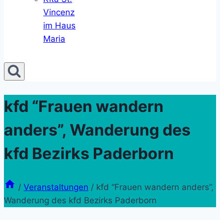
Vincenz
im Haus
Maria
kfd “Frauen wandern
anders”, Wanderung des
kfd Bezirks Paderborn
/
Veranstaltungen
/
kfd “Frauen wandern anders”,
Wanderung des kfd Bezirks Paderborn