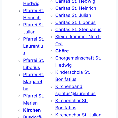
Caritas St. Hedwig
Hedwig
Caritas St. Heinrich
Pfarrei St.
Caritas St. Julian
Heinrich
Caritas St. Liborius
Pfarrei St.
Caritas St. Stephanus
Julian
Kleiderkammer Nord-
Pfarrei St.
Ost
Laurentiu
Chöre
s
Chorgemeinschaft St.
Pfarrei St.
Hedwig
Liborius
Kinderschola St.
Pfarrei St.
Bonifatius
Margaret
Kirchenband
ha
spiritus@laurentius
Pfarrei St.
Kirchenchor St.
Marien
Bonifatius
Kirchen
Kirchenchor St. Julian
Busdorfki