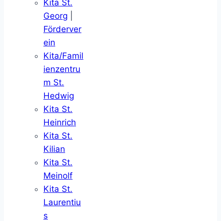
Kita St.
Georg
|
Förderver
ein
Kita/Famil
ienzentru
m St.
Hedwig
Kita St.
Heinrich
Kita St.
Kilian
Kita St.
Meinolf
Kita St.
Laurentiu
s