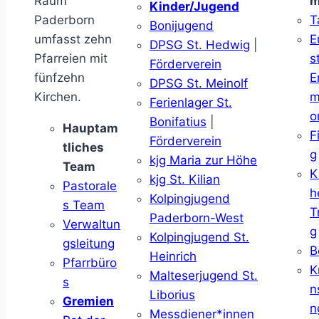
Raum
m
Kinder/Jugend
Paderborn
T
Bonijugend
umfasst zehn
E
DPSG St. Hedwig
|
Pfarreien mit
s
Förderverein
fünfzehn
E
DPSG St. Meinolf
Kirchen.
m
Ferienlager St.
o
Bonifatius
|
Hauptam
F
Förderverein
tliches
g
kjg Maria zur Höhe
Team
K
kjg St. Kilian
Pastorale
h
Kolpingjugend
s Team
T
Paderborn-West
Verwaltun
g
Kolpingjugend St.
gsleitung
B
Heinrich
Pfarrbüro
K
Malteserjugend St.
s
n
Liborius
Gremien
n
Messdiener*innen