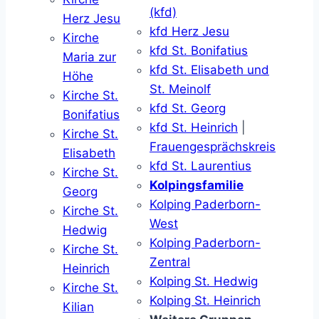
(kfd)
Herz Jesu
kfd Herz Jesu
Kirche
kfd St. Bonifatius
Maria zur
kfd St. Elisabeth und
Höhe
St. Meinolf
Kirche St.
kfd St. Georg
Bonifatius
kfd St. Heinrich
|
Kirche St.
Frauengesprächskreis
Elisabeth
kfd St. Laurentius
Kirche St.
Kolpingsfamilie
Georg
Kolping Paderborn-
Kirche St.
West
Hedwig
Kolping Paderborn-
Kirche St.
Zentral
Heinrich
Kolping St. Hedwig
Kirche St.
Kolping St. Heinrich
Kilian