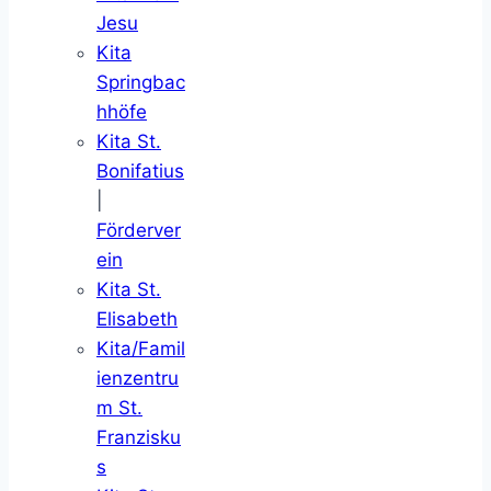
Jesu
Kita
Springbac
hhöfe
Kita St.
Bonifatius
|
Förderver
ein
Kita St.
Elisabeth
Kita/Famil
ienzentru
m St.
Franzisku
s