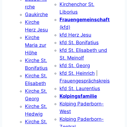
Kirchenchor St.
rche
Liborius
Gaukirche
Frauengemeinschaft
Kirche
(kfd)
Herz Jesu
kfd Herz Jesu
Kirche
kfd St. Bonifatius
Maria zur
kfd St. Elisabeth und
Höhe
St. Meinolf
Kirche St.
kfd St. Georg
Bonifatius
kfd St. Heinrich
|
Kirche St.
Frauengesprächskreis
Elisabeth
kfd St. Laurentius
Kirche St.
Kolpingsfamilie
Georg
Kolping Paderborn-
Kirche St.
West
Hedwig
Kolping Paderborn-
Kirche St.
Zentral