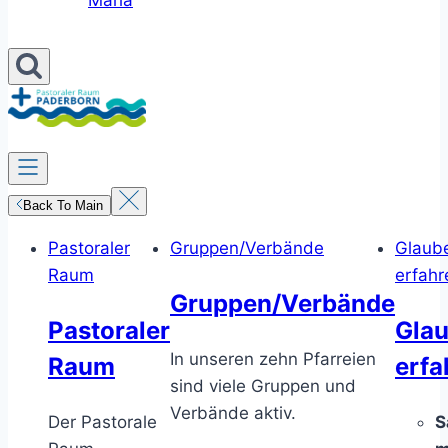
Maria
Back To Main
Pastoraler
Gruppen/Verbände
Glaub
Raum
erfahr
Gruppen/Verbände
Pastoraler
Gla
In unseren zehn Pfarreien
Raum
erfa
sind viele Gruppen und
Verbände aktiv.
Der Pastorale
S