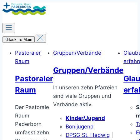
Zum
Inhalt
springen
Back To Main
Pastoraler
Gruppen/Verbände
Glaub
Raum
erfahr
Gruppen/Verbände
Pastoraler
Gla
In unseren zehn Pfarreien
Raum
erfa
sind viele Gruppen und
Verbände aktiv.
Der Pastorale
S
Raum
m
Kinder/Jugend
Paderborn
T
Bonijugend
umfasst zehn
E
DPSG St. Hedwig
|