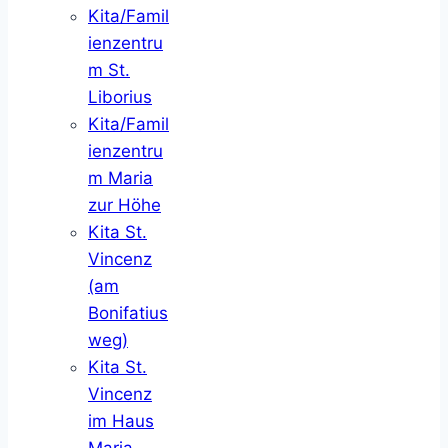
Kita/Famil
ienzentru
m St.
Liborius
Kita/Famil
ienzentru
m Maria
zur Höhe
Kita St.
Vincenz
(am
Bonifatius
weg)
Kita St.
Vincenz
im Haus