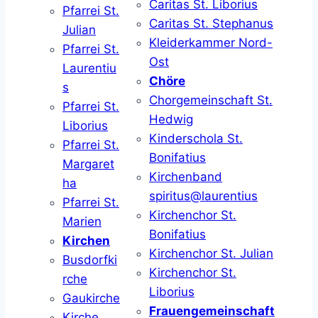
Caritas St. Liborius
Pfarrei St.
Caritas St. Stephanus
Julian
Kleiderkammer Nord-
Pfarrei St.
Ost
Laurentiu
Chöre
s
Chorgemeinschaft St.
Pfarrei St.
Hedwig
Liborius
Kinderschola St.
Pfarrei St.
Bonifatius
Margaret
Kirchenband
ha
spiritus@laurentius
Pfarrei St.
Kirchenchor St.
Marien
Bonifatius
Kirchen
Kirchenchor St. Julian
Busdorfki
Kirchenchor St.
rche
Liborius
Gaukirche
Frauengemeinschaft
Kirche