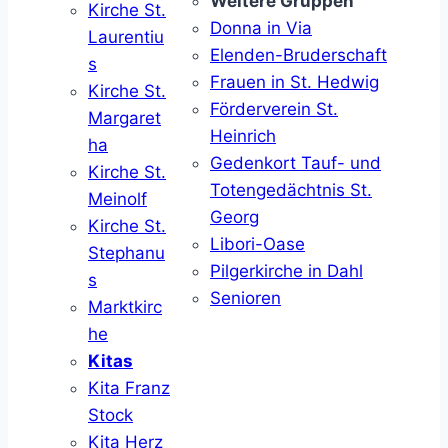
Weitere Gruppen
Kirche St.
Donna in Via
Laurentiu
Elenden-Bruderschaft
s
Frauen in St. Hedwig
Kirche St.
Förderverein St.
Margaret
Heinrich
ha
Gedenkort Tauf- und
Kirche St.
Totengedächtnis St.
Meinolf
Georg
Kirche St.
Libori-Oase
Stephanu
Pilgerkirche in Dahl
s
Senioren
Marktkirc
he
Kitas
Kita Franz
Stock
Kita Herz