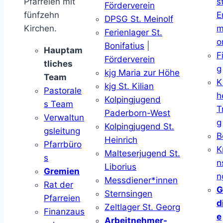
Pfarreien mit
s
Förderverein
fünfzehn
E
DPSG St. Meinolf
Kirchen.
m
Ferienlager St.
o
Bonifatius
|
Hauptam
F
Förderverein
tliches
g
kjg Maria zur Höhe
Team
K
kjg St. Kilian
Pastorale
h
Kolpingjugend
s Team
T
Paderborn-West
Verwaltun
g
Kolpingjugend St.
gsleitung
B
Heinrich
Pfarrbüro
K
Malteserjugend St.
s
n
Liborius
Gremien
n
Messdiener*innen
Rat der
G
Sternsingen
Pfarreien
d
Zeltlager St. Georg
Finanzaus
e
Arbeitnehmer-