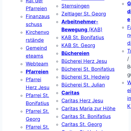
Rat der
G
Sternsingen
Pfarreien
d
Zeltlager St. Georg
Finanzaus
e
Arbeitnehmer-
schuss
F
Bewegung
(KAB)
Kirchenvo
n
KAB St. Bonifatius
rstände
d
KAB St. Georg
Gemeind
T
Büchereien
eteams
/
Bücherei Herz Jesu
Webteam
B
Bücherei St. Bonifatius
Pfarreien
g
Bücherei St. Hedwig
Pfarrei
W
Bücherei St. Julian
Herz Jesu
ei
Caritas
Pfarrei St.
i
Caritas Herz Jesu
Bonifatius
K
Caritas Maria zur Höhe
Pfarrei St.
Caritas St. Bonifatius
Georg
Caritas St. Georg
Pfarrei St.