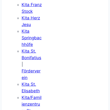
Kita Franz
Stock
Kita Herz
Jesu
Kita
Springbac
hhöfe
Kita St.
Bonifatius
|
Förderver
ein
Kita St.
Elisabeth
Kita/Famil
ienzentru