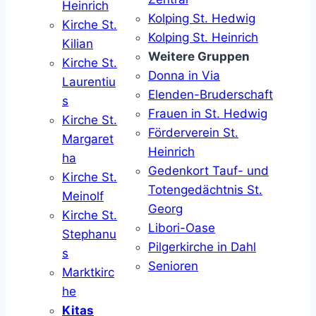
Heinrich
Kolping St. Hedwig
Kirche St.
Kolping St. Heinrich
Kilian
Weitere Gruppen
Kirche St.
Donna in Via
Laurentiu
Elenden-Bruderschaft
s
Frauen in St. Hedwig
Kirche St.
Förderverein St.
Margaret
Heinrich
ha
Gedenkort Tauf- und
Kirche St.
Totengedächtnis St.
Meinolf
Georg
Kirche St.
Libori-Oase
Stephanu
Pilgerkirche in Dahl
s
Senioren
Marktkirc
he
Kitas