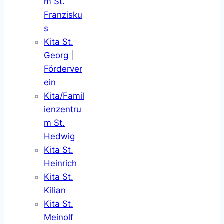
m St.
Franzisku
s
Kita St.
Georg
|
Förderver
ein
Kita/Famil
ienzentru
m St.
Hedwig
Kita St.
Heinrich
Kita St.
Kilian
Kita St.
Meinolf