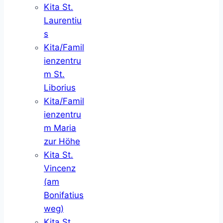
Kita St.
Laurentiu
s
Kita/Famil
ienzentru
m St.
Liborius
Kita/Famil
ienzentru
m Maria
zur Höhe
Kita St.
Vincenz
(am
Bonifatius
weg)
Kita St.