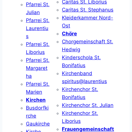
Caritas St. Liborius
Pfarrei St.
Caritas St. Stephanus
Julian
Kleiderkammer Nord-
Pfarrei St.
Ost
Laurentiu
Chöre
s
Chorgemeinschaft St.
Pfarrei St.
Hedwig
Liborius
Kinderschola St.
Pfarrei St.
Bonifatius
Margaret
Kirchenband
ha
spiritus@laurentius
Pfarrei St.
Kirchenchor St.
Marien
Bonifatius
Kirchen
Kirchenchor St. Julian
Busdorfki
Kirchenchor St.
rche
Liborius
Gaukirche
Frauengemeinschaft
Kirche