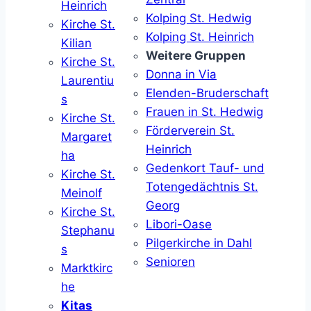
Heinrich
Kolping St. Hedwig
Kirche St.
Kolping St. Heinrich
Kilian
Weitere Gruppen
Kirche St.
Donna in Via
Laurentiu
Elenden-Bruderschaft
s
Frauen in St. Hedwig
Kirche St.
Förderverein St.
Margaret
Heinrich
ha
Gedenkort Tauf- und
Kirche St.
Totengedächtnis St.
Meinolf
Georg
Kirche St.
Libori-Oase
Stephanu
Pilgerkirche in Dahl
s
Senioren
Marktkirc
he
Kitas