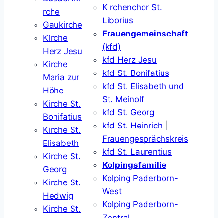
Kirchenchor St.
rche
Liborius
Gaukirche
Frauengemeinschaft
Kirche
(kfd)
Herz Jesu
kfd Herz Jesu
Kirche
kfd St. Bonifatius
Maria zur
kfd St. Elisabeth und
Höhe
St. Meinolf
Kirche St.
kfd St. Georg
Bonifatius
kfd St. Heinrich
|
Kirche St.
Frauengesprächskreis
Elisabeth
kfd St. Laurentius
Kirche St.
Kolpingsfamilie
Georg
Kolping Paderborn-
Kirche St.
West
Hedwig
Kolping Paderborn-
Kirche St.
Zentral