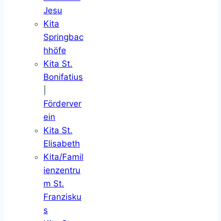
Jesu
Kita
Springbac
hhöfe
Kita St.
Bonifatius
|
Förderver
ein
Kita St.
Elisabeth
Kita/Famil
ienzentru
m St.
Franzisku
s