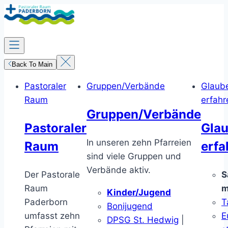
Zum
Inhalt
springen
Back To Main
Pastoraler
Gruppen/Verbände
Glaub
Raum
erfahr
Gruppen/Verbände
Pastoraler
Gla
In unseren zehn Pfarreien
Raum
erfa
sind viele Gruppen und
Verbände aktiv.
Der Pastorale
S
Raum
m
Kinder/Jugend
Paderborn
T
Bonijugend
umfasst zehn
E
DPSG St. Hedwig
|