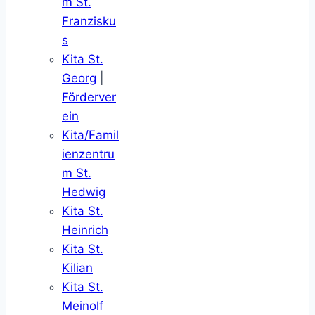
m St.
Franzisku
s
Kita St.
Georg
|
Förderver
ein
Kita/Famil
ienzentru
m St.
Hedwig
Kita St.
Heinrich
Kita St.
Kilian
Kita St.
Meinolf