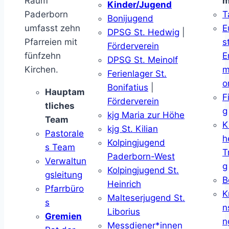
Raum
m
Kinder/Jugend
Paderborn
T
Bonijugend
umfasst zehn
E
DPSG St. Hedwig
|
Pfarreien mit
s
Förderverein
fünfzehn
E
DPSG St. Meinolf
Kirchen.
m
Ferienlager St.
o
Bonifatius
|
Hauptam
F
Förderverein
tliches
g
kjg Maria zur Höhe
Team
K
kjg St. Kilian
Pastorale
h
Kolpingjugend
s Team
T
Paderborn-West
Verwaltun
g
Kolpingjugend St.
gsleitung
B
Heinrich
Pfarrbüro
K
Malteserjugend St.
s
n
Liborius
Gremien
n
Messdiener*innen