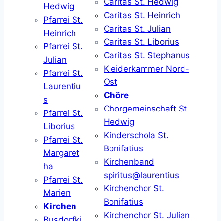
Caritas St. Hedwig
Hedwig
Caritas St. Heinrich
Pfarrei St.
Caritas St. Julian
Heinrich
Caritas St. Liborius
Pfarrei St.
Caritas St. Stephanus
Julian
Kleiderkammer Nord-
Pfarrei St.
Ost
Laurentiu
Chöre
s
Chorgemeinschaft St.
Pfarrei St.
Hedwig
Liborius
Kinderschola St.
Pfarrei St.
Bonifatius
Margaret
Kirchenband
ha
spiritus@laurentius
Pfarrei St.
Kirchenchor St.
Marien
Bonifatius
Kirchen
Kirchenchor St. Julian
Busdorfki