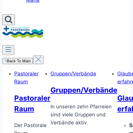
Maria
Back To Main
Pastoraler
Gruppen/Verbände
Glaub
Raum
erfahr
Gruppen/Verbände
Pastoraler
Gla
In unseren zehn Pfarreien
Raum
erfa
sind viele Gruppen und
Verbände aktiv.
Der Pastorale
S