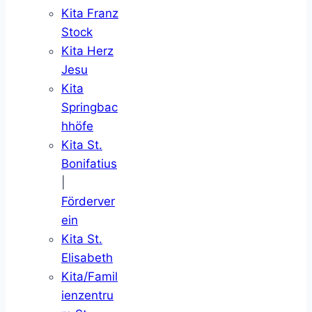
Kita Franz
Stock
Kita Herz
Jesu
Kita
Springbac
hhöfe
Kita St.
Bonifatius
|
Förderver
ein
Kita St.
Elisabeth
Kita/Famil
ienzentru