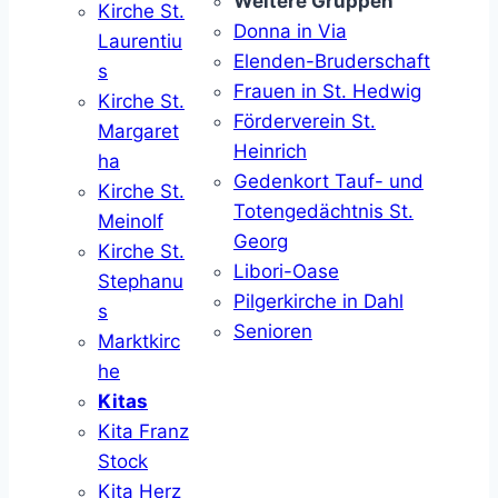
Weitere Gruppen
Kirche St.
Donna in Via
Laurentiu
Elenden-Bruderschaft
s
Frauen in St. Hedwig
Kirche St.
Förderverein St.
Margaret
Heinrich
ha
Gedenkort Tauf- und
Kirche St.
Totengedächtnis St.
Meinolf
Georg
Kirche St.
Libori-Oase
Stephanu
Pilgerkirche in Dahl
s
Senioren
Marktkirc
he
Kitas
Kita Franz
Stock
Kita Herz