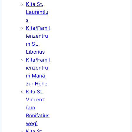
Kita St.
Laurentiu
s
Kita/Famil
ienzentru
m St.
Liborius
Kita/Famil
ienzentru
m Maria
zur Höhe
Kita St.
Vincenz
(am
Bonifatius
weg)
Kita St.