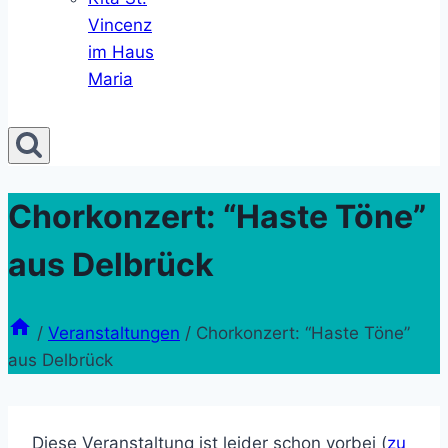
Vincenz
im Haus
Maria
Chorkonzert: “Haste Töne”
aus Delbrück
/
Veranstaltungen
/
Chorkonzert: “Haste Töne”
aus Delbrück
Diese Veranstaltung ist leider schon vorbei (
zu