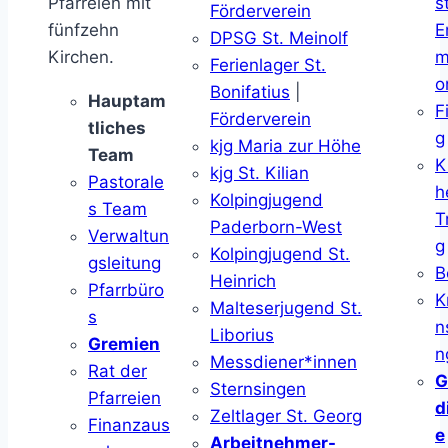
Pfarreien mit
s
Förderverein
fünfzehn
E
DPSG St. Meinolf
Kirchen.
m
Ferienlager St.
o
Bonifatius
|
Hauptam
F
Förderverein
tliches
g
kjg Maria zur Höhe
Team
K
kjg St. Kilian
Pastorale
h
Kolpingjugend
s Team
T
Paderborn-West
Verwaltun
g
Kolpingjugend St.
gsleitung
B
Heinrich
Pfarrbüro
K
Malteserjugend St.
s
n
Liborius
Gremien
n
Messdiener*innen
Rat der
G
Sternsingen
Pfarreien
d
Zeltlager St. Georg
Finanzaus
e
Arbeitnehmer-