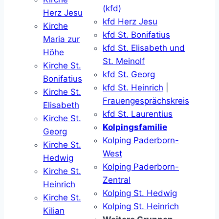
(kfd)
Herz Jesu
kfd Herz Jesu
Kirche
kfd St. Bonifatius
Maria zur
kfd St. Elisabeth und
Höhe
St. Meinolf
Kirche St.
kfd St. Georg
Bonifatius
kfd St. Heinrich
|
Kirche St.
Frauengesprächskreis
Elisabeth
kfd St. Laurentius
Kirche St.
Kolpingsfamilie
Georg
Kolping Paderborn-
Kirche St.
West
Hedwig
Kolping Paderborn-
Kirche St.
Zentral
Heinrich
Kolping St. Hedwig
Kirche St.
Kolping St. Heinrich
Kilian