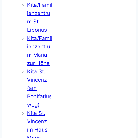
Kita/Famil
ienzentru
m St.
Liborius
Kita/Famil
ienzentru
m Maria
zur Höhe
Kita St.
Vincenz
(am
Bonifatius
weg)
Kita St.
Vincenz
im Haus