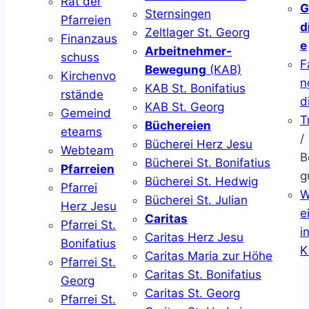
Rat der
G
Sternsingen
Pfarreien
d
Zeltlager St. Georg
Finanzaus
e
Arbeitnehmer-
schuss
F
Bewegung
(KAB)
Kirchenvo
n
KAB St. Bonifatius
rstände
d
KAB St. Georg
Gemeind
T
Büchereien
eteams
/
Bücherei Herz Jesu
Webteam
B
Bücherei St. Bonifatius
Pfarreien
g
Bücherei St. Hedwig
Pfarrei
W
Bücherei St. Julian
Herz Jesu
ei
Caritas
Pfarrei St.
i
Caritas Herz Jesu
Bonifatius
K
Caritas Maria zur Höhe
Pfarrei St.
Caritas St. Bonifatius
Georg
Caritas St. Georg
Pfarrei St.