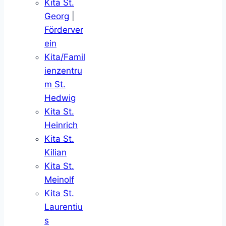
Kita St.
Georg
|
Förderver
ein
Kita/Famil
ienzentru
m St.
Hedwig
Kita St.
Heinrich
Kita St.
Kilian
Kita St.
Meinolf
Kita St.
Laurentiu
s