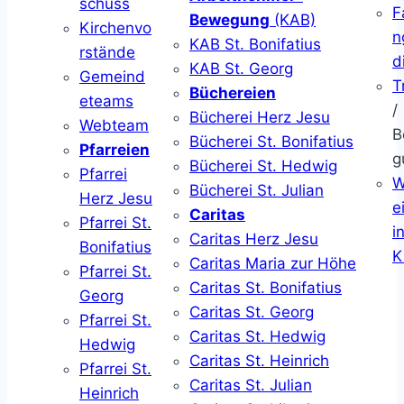
schuss
F
Bewegung
(KAB)
Kirchenvo
n
KAB St. Bonifatius
rstände
d
KAB St. Georg
Gemeind
T
Büchereien
eteams
/
Bücherei Herz Jesu
Webteam
B
Bücherei St. Bonifatius
Pfarreien
g
Bücherei St. Hedwig
Pfarrei
W
Bücherei St. Julian
Herz Jesu
ei
Caritas
Pfarrei St.
i
Caritas Herz Jesu
Bonifatius
K
Caritas Maria zur Höhe
Pfarrei St.
Caritas St. Bonifatius
Georg
Caritas St. Georg
Pfarrei St.
Caritas St. Hedwig
Hedwig
Caritas St. Heinrich
Pfarrei St.
Caritas St. Julian
Heinrich