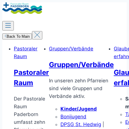
Zum
Inhalt
springen
Back To Main
Pastoraler
Gruppen/Verbände
Glaub
Raum
erfahr
Gruppen/Verbände
Pastoraler
Gla
In unseren zehn Pfarreien
Raum
erfa
sind viele Gruppen und
Verbände aktiv.
Der Pastorale
S
Raum
m
Kinder/Jugend
Paderborn
T
Bonijugend
umfasst zehn
E
DPSG St. Hedwig
|