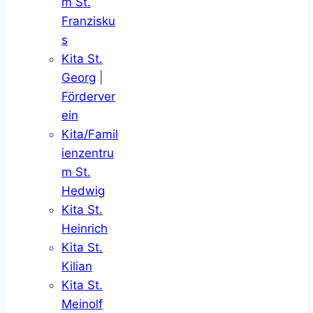
m St.
Franzisku
s
Kita St.
Georg
|
Förderver
ein
Kita/Famil
ienzentru
m St.
Hedwig
Kita St.
Heinrich
Kita St.
Kilian
Kita St.
Meinolf