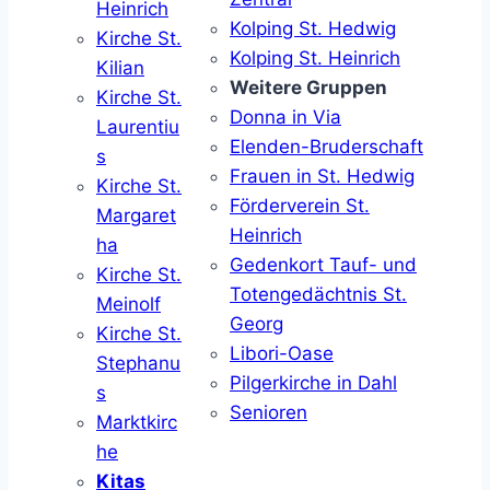
Heinrich
Kolping St. Hedwig
Kirche St.
Kolping St. Heinrich
Kilian
Weitere Gruppen
Kirche St.
Donna in Via
Laurentiu
Elenden-Bruderschaft
s
Frauen in St. Hedwig
Kirche St.
Förderverein St.
Margaret
Heinrich
ha
Gedenkort Tauf- und
Kirche St.
Totengedächtnis St.
Meinolf
Georg
Kirche St.
Libori-Oase
Stephanu
Pilgerkirche in Dahl
s
Senioren
Marktkirc
he
Kitas