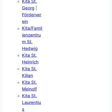
Kita St.
Georg
|
Förderver
ein
Kita/Famil
ienzentru
m St.
Hedwig
Kita St.
Heinrich
Kita St.
Kilian
Kita St.
Meinolf
Kita St.
Laurentiu
s