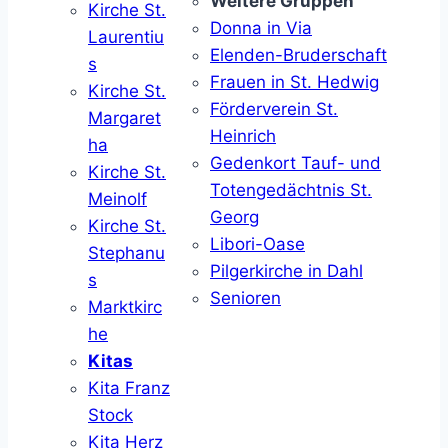
Weitere Gruppen
Kirche St.
Donna in Via
Laurentiu
Elenden-Bruderschaft
s
Frauen in St. Hedwig
Kirche St.
Förderverein St.
Margaret
Heinrich
ha
Gedenkort Tauf- und
Kirche St.
Totengedächtnis St.
Meinolf
Georg
Kirche St.
Libori-Oase
Stephanu
Pilgerkirche in Dahl
s
Senioren
Marktkirc
he
Kitas
Kita Franz
Stock
Kita Herz