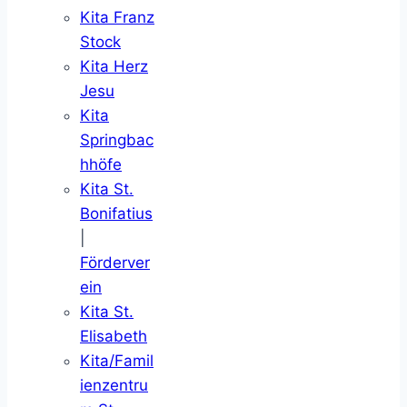
Kita Franz
Stock
Kita Herz
Jesu
Kita
Springbac
hhöfe
Kita St.
Bonifatius
|
Förderver
ein
Kita St.
Elisabeth
Kita/Famil
ienzentru