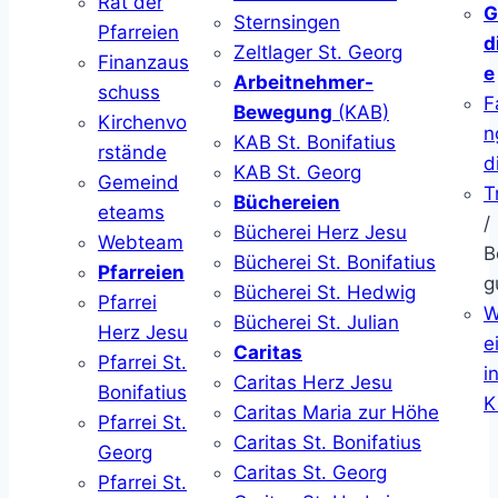
Rat der
G
Sternsingen
Pfarreien
d
Zeltlager St. Georg
Finanzaus
e
Arbeitnehmer-
schuss
F
Bewegung
(KAB)
Kirchenvo
n
KAB St. Bonifatius
rstände
d
KAB St. Georg
Gemeind
T
Büchereien
eteams
/
Bücherei Herz Jesu
Webteam
B
Bücherei St. Bonifatius
Pfarreien
g
Bücherei St. Hedwig
Pfarrei
W
Bücherei St. Julian
Herz Jesu
ei
Caritas
Pfarrei St.
i
Caritas Herz Jesu
Bonifatius
K
Caritas Maria zur Höhe
Pfarrei St.
Caritas St. Bonifatius
Georg
Caritas St. Georg
Pfarrei St.