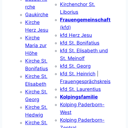
Kirchenchor St.
rche
Liborius
Gaukirche
Frauengemeinschaft
Kirche
(kfd)
Herz Jesu
kfd Herz Jesu
Kirche
kfd St. Bonifatius
Maria zur
kfd St. Elisabeth und
Höhe
St. Meinolf
Kirche St.
kfd St. Georg
Bonifatius
kfd St. Heinrich
|
Kirche St.
Frauengesprächskreis
Elisabeth
kfd St. Laurentius
Kirche St.
Kolpingsfamilie
Georg
Kolping Paderborn-
Kirche St.
West
Hedwig
Kolping Paderborn-
Kirche St.
Zentral