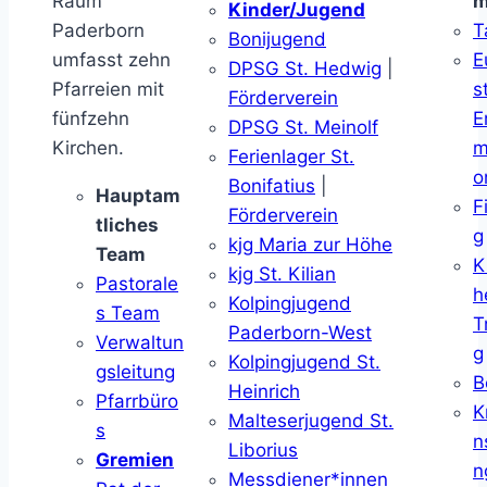
Raum
m
Kinder/Jugend
Paderborn
T
Bonijugend
umfasst zehn
E
DPSG St. Hedwig
|
Pfarreien mit
s
Förderverein
fünfzehn
E
DPSG St. Meinolf
Kirchen.
m
Ferienlager St.
o
Bonifatius
|
Hauptam
F
Förderverein
tliches
g
kjg Maria zur Höhe
Team
K
kjg St. Kilian
Pastorale
h
Kolpingjugend
s Team
T
Paderborn-West
Verwaltun
g
Kolpingjugend St.
gsleitung
B
Heinrich
Pfarrbüro
K
Malteserjugend St.
s
n
Liborius
Gremien
n
Messdiener*innen