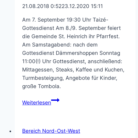
21.08.2018 0:52
23.12.2020 15:11
Am 7. September 19:30 Uhr Taizé-
Gottesdienst Am 8./9. September feiert
die Gemeinde St. Heinrich ihr Pfarrfest.
Am Samstagabend: nach dem
Gottesdienst Dämmershoppen Sonntag
11:00(!) Uhr Gottesdienst, anschließend:
Mittagessen, Steaks, Kaffee und Kuchen,
Turmbesteigung, Angebote für Kinder,
große Tombola.
Pfarrfest
Weiterlesen
St.
Heinrich:
8./9.
Bereich Nord-Ost-West
September