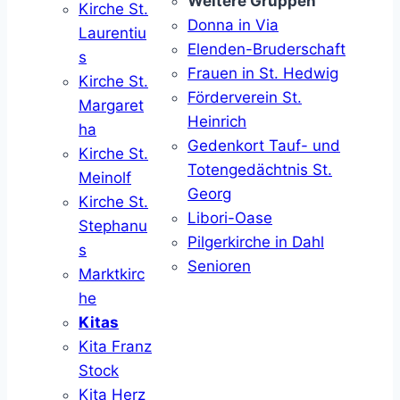
Weitere Gruppen
Kirche St.
Donna in Via
Laurentiu
Elenden-Bruderschaft
s
Frauen in St. Hedwig
Kirche St.
Förderverein St.
Margaret
Heinrich
ha
Gedenkort Tauf- und
Kirche St.
Totengedächtnis St.
Meinolf
Georg
Kirche St.
Libori-Oase
Stephanu
Pilgerkirche in Dahl
s
Senioren
Marktkirc
he
Kitas
Kita Franz
Stock
Kita Herz