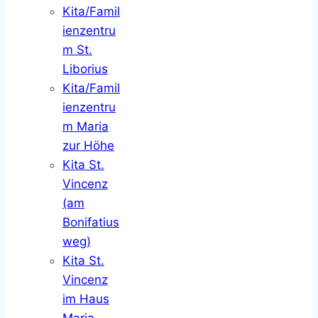
Kita/Famil
ienzentru
m St.
Liborius
Kita/Famil
ienzentru
m Maria
zur Höhe
Kita St.
Vincenz
(am
Bonifatius
weg)
Kita St.
Vincenz
im Haus