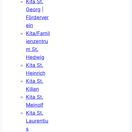
Kita St.
Georg
|
Förderver
ein
Kita/Famil
ienzentru
m St.
Hedwig
Kita St.
Heinrich
Kita St.
Kilian
Kita St.
Meinolf
Kita St.
Laurentiu
s