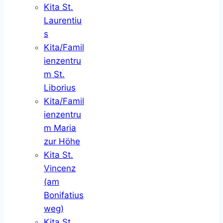
Kita St.
Laurentiu
s
Kita/Famil
ienzentru
m St.
Liborius
Kita/Famil
ienzentru
m Maria
zur Höhe
Kita St.
Vincenz
(am
Bonifatius
weg)
Kita St.