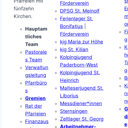
Pfarreien mit
s
Förderverein
fünfzehn
E
DPSG St. Meinolf
Kirchen.
m
Ferienlager St.
o
Bonifatius
|
Hauptam
F
Förderverein
tliches
g
kjg Maria zur Höhe
Team
K
kjg St. Kilian
Pastorale
h
Kolpingjugend
s Team
T
Paderborn-West
Verwaltun
g
Kolpingjugend St.
gsleitung
B
Heinrich
Pfarrbüro
K
Malteserjugend St.
s
n
Liborius
Gremien
n
Messdiener*innen
Rat der
G
Sternsingen
Pfarreien
d
Zeltlager St. Georg
Finanzaus
e
Arbeitnehmer-