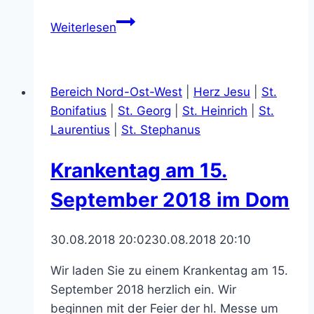
Erzbischöfliches
Weiterlesen
Kinderheim:
Sommerfest
und
Bereich Nord-Ost-West
|
Herz Jesu
|
St.
Tag
Bonifatius
|
St. Georg
|
St. Heinrich
|
St.
der
Laurentius
|
St. Stephanus
offenen
Tür
Krankentag am 15.
September 2018 im Dom
30.08.2018 20:02
30.08.2018 20:10
Wir laden Sie zu einem Krankentag am 15.
September 2018 herzlich ein. Wir
beginnen mit der Feier der hl. Messe um