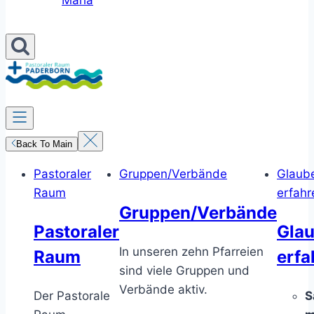
Maria
Back To Main
Pastoraler
Gruppen/Verbände
Glaub
Raum
erfahr
Gruppen/Verbände
Pastoraler
Gla
In unseren zehn Pfarreien
Raum
erfa
sind viele Gruppen und
Verbände aktiv.
Der Pastorale
S