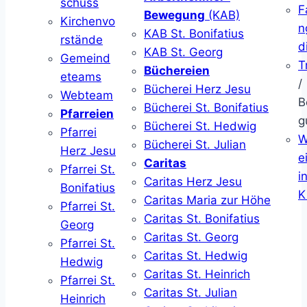
schuss
F
Bewegung
(KAB)
Kirchenvo
n
KAB St. Bonifatius
rstände
d
KAB St. Georg
Gemeind
T
Büchereien
eteams
/
Bücherei Herz Jesu
Webteam
B
Bücherei St. Bonifatius
Pfarreien
g
Bücherei St. Hedwig
Pfarrei
W
Bücherei St. Julian
Herz Jesu
ei
Caritas
Pfarrei St.
i
Caritas Herz Jesu
Bonifatius
K
Caritas Maria zur Höhe
Pfarrei St.
Caritas St. Bonifatius
Georg
Caritas St. Georg
Pfarrei St.
Caritas St. Hedwig
Hedwig
Caritas St. Heinrich
Pfarrei St.
Caritas St. Julian
Heinrich