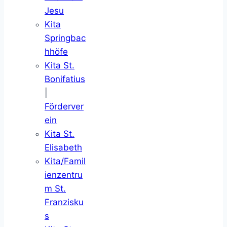
Jesu
Kita
Springbac
hhöfe
Kita St.
Bonifatius
|
Förderver
ein
Kita St.
Elisabeth
Kita/Famil
ienzentru
m St.
Franzisku
s