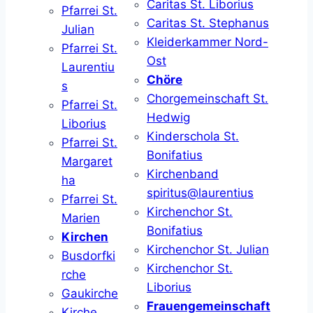
Caritas St. Liborius
Pfarrei St.
Caritas St. Stephanus
Julian
Kleiderkammer Nord-
Pfarrei St.
Ost
Laurentiu
Chöre
s
Chorgemeinschaft St.
Pfarrei St.
Hedwig
Liborius
Kinderschola St.
Pfarrei St.
Bonifatius
Margaret
Kirchenband
ha
spiritus@laurentius
Pfarrei St.
Kirchenchor St.
Marien
Bonifatius
Kirchen
Kirchenchor St. Julian
Busdorfki
Kirchenchor St.
rche
Liborius
Gaukirche
Frauengemeinschaft
Kirche