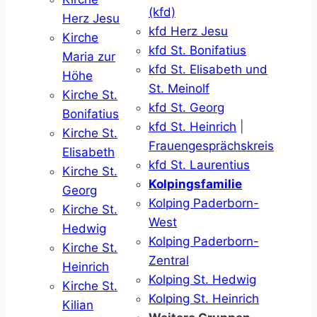
(kfd)
Herz Jesu
kfd Herz Jesu
Kirche
kfd St. Bonifatius
Maria zur
kfd St. Elisabeth und
Höhe
St. Meinolf
Kirche St.
kfd St. Georg
Bonifatius
kfd St. Heinrich
|
Kirche St.
Frauengesprächskreis
Elisabeth
kfd St. Laurentius
Kirche St.
Kolpingsfamilie
Georg
Kolping Paderborn-
Kirche St.
West
Hedwig
Kolping Paderborn-
Kirche St.
Zentral
Heinrich
Kolping St. Hedwig
Kirche St.
Kolping St. Heinrich
Kilian