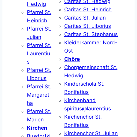
Caritas St. Hedwig
Hedwig
Caritas St. Heinrich
Pfarrei St.
Caritas St. Julian
Heinrich
Caritas St. Liborius
Pfarrei St.
Caritas St. Stephanus
Julian
Kleiderkammer Nord-
Pfarrei St.
Ost
Laurentiu
Chöre
s
Chorgemeinschaft St.
Pfarrei St.
Hedwig
Liborius
Kinderschola St.
Pfarrei St.
Bonifatius
Margaret
Kirchenband
ha
spiritus@laurentius
Pfarrei St.
Kirchenchor St.
Marien
Bonifatius
Kirchen
Kirchenchor St. Julian
Busdorfki