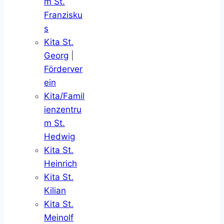
m St.
Franzisku
s
Kita St.
Georg
|
Förderver
ein
Kita/Famil
ienzentru
m St.
Hedwig
Kita St.
Heinrich
Kita St.
Kilian
Kita St.
Meinolf