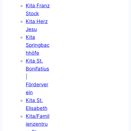
Kita Franz
Stock
Kita Herz
Jesu
Kita
Springbac
hhöfe
Kita St.
Bonifatius
|
Förderver
ein
Kita St.
Elisabeth
Kita/Famil
ienzentru