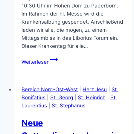
10:30 Uhr im Hohen Dom zu Paderborn.
Im Rahmen der hl. Messe wird die
Krankensalbung gespendet. Anschließend
laden wir alle, die mögen, zu einem
Mittagsimbiss in das Liborius Forum ein.
Dieser Krankentag für alle…
Krankentag
Weiterlesen
am
15.
September
Bereich Nord-Ost-West
|
Herz Jesu
|
St.
2018
Bonifatius
|
St. Georg
|
St. Heinrich
|
St.
im
Laurentius
|
St. Stephanus
Dom
Neue