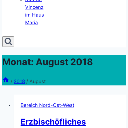
Vincenz
im Haus
Maria
Monat: August 2018
/
2018
/
August
Bereich Nord-Ost-West
Erzbischöfliches