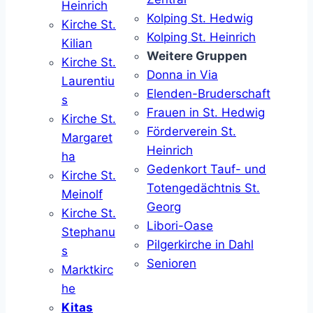
Heinrich
Kolping St. Hedwig
Kirche St.
Kolping St. Heinrich
Kilian
Weitere Gruppen
Kirche St.
Donna in Via
Laurentiu
Elenden-Bruderschaft
s
Frauen in St. Hedwig
Kirche St.
Förderverein St.
Margaret
Heinrich
ha
Gedenkort Tauf- und
Kirche St.
Totengedächtnis St.
Meinolf
Georg
Kirche St.
Libori-Oase
Stephanu
Pilgerkirche in Dahl
s
Senioren
Marktkirc
he
Kitas