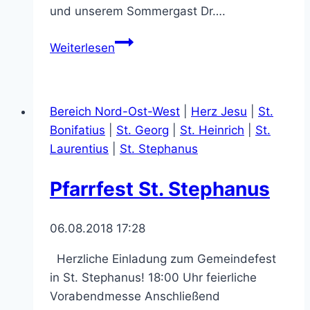
und unserem Sommergast Dr….
Neuer
Weiterlesen
Priester
im
Pastoralverbund
Bereich Nord-Ost-West
|
Herz Jesu
|
St.
Paderborn
Bonifatius
|
St. Georg
|
St. Heinrich
|
St.
NOW
Laurentius
|
St. Stephanus
Pfarrfest St. Stephanus
06.08.2018 17:28
Herzliche Einladung zum Gemeindefest
in St. Stephanus! 18:00 Uhr feierliche
Vorabendmesse Anschließend