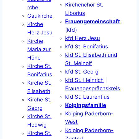
Kirchenchor St.
rche
Liborius
Gaukirche
Frauengemeinschaft
Kirche
(kfd)
Herz Jesu
kfd Herz Jesu
Kirche
kfd St. Bonifatius
Maria zur
kfd St. Elisabeth und
Höhe
St. Meinolf
Kirche St.
kfd St. Georg
Bonifatius
kfd St. Heinrich
|
Kirche St.
Frauengesprächskreis
Elisabeth
kfd St. Laurentius
Kirche St.
Kolpingsfamilie
Georg
Kolping Paderborn-
Kirche St.
West
Hedwig
Kolping Paderborn-
Kirche St.
Zentral