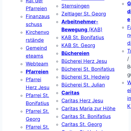
Rat der
G
Sternsingen
Pfarreien
d
Zeltlager St. Georg
Finanzaus
e
Arbeitnehmer-
schuss
F
Bewegung
(KAB)
Kirchenvo
n
KAB St. Bonifatius
rstände
d
KAB St. Georg
Gemeind
T
Büchereien
eteams
/
Bücherei Herz Jesu
Webteam
B
Bücherei St. Bonifatius
Pfarreien
g
Bücherei St. Hedwig
Pfarrei
W
Bücherei St. Julian
Herz Jesu
ei
Caritas
Pfarrei St.
i
Caritas Herz Jesu
Bonifatius
K
Caritas Maria zur Höhe
Pfarrei St.
Caritas St. Bonifatius
Georg
Caritas St. Georg
Pfarrei St.