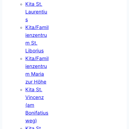
Kita St.
Laurentiu
s
Kita/Famil
ienzentru
m St.
Liborius
Kita/Famil
ienzentru
m Maria
zur Höhe
Kita St.
Vincenz
(am
Bonifatius
weg)
Kita St.