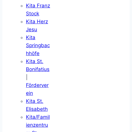
Kita Franz
Stock
Kita Herz
Jesu
Kita
Springbac
hhöfe
Kita St.
Bonifatius
|
Förderver
ein
Kita St.
Elisabeth
Kita/Famil
ienzentru