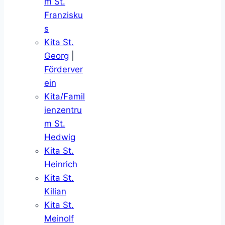
m St.
Franzisku
s
Kita St.
Georg
|
Förderver
ein
Kita/Famil
ienzentru
m St.
Hedwig
Kita St.
Heinrich
Kita St.
Kilian
Kita St.
Meinolf