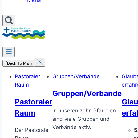
Maria
Back To Main
Pastoraler
Gruppen/Verbände
Glaub
Raum
erfahr
Gruppen/Verbände
Pastoraler
Gla
In unseren zehn Pfarreien
Raum
erfa
sind viele Gruppen und
Verbände aktiv.
Der Pastorale
S