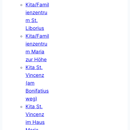
Kita/Famil
ienzentru
m St.
Liborius
Kita/Famil
ienzentru
m Maria
zur Höhe
Kita St.
Vincenz
(am
Bonifatius
weg)
Kita St.
Vincenz
im Haus