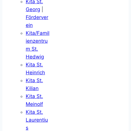
Kita St.
Georg
|
Förderver
ein
Kita/Famil
ienzentru
m St.
Hedwig
Kita St.
Heinrich
Kita St.
Kilian
Kita St.
Meinolf
Kita St.
Laurentiu
s