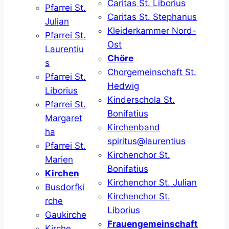
Caritas St. Liborius
Pfarrei St.
Caritas St. Stephanus
Julian
Kleiderkammer Nord-
Pfarrei St.
Ost
Laurentiu
Chöre
s
Chorgemeinschaft St.
Pfarrei St.
Hedwig
Liborius
Kinderschola St.
Pfarrei St.
Bonifatius
Margaret
Kirchenband
ha
spiritus@laurentius
Pfarrei St.
Kirchenchor St.
Marien
Bonifatius
Kirchen
Kirchenchor St. Julian
Busdorfki
Kirchenchor St.
rche
Liborius
Gaukirche
Frauengemeinschaft
Kirche