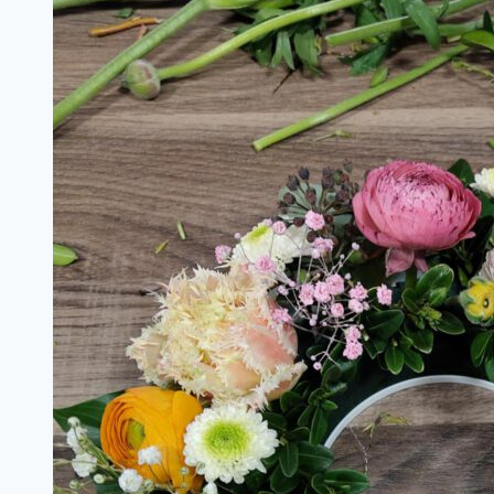
Das
diesjährige
Motto
des
Kochstudios
St.
Laurentius