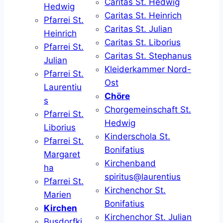
Caritas St. Hedwig
Hedwig
Caritas St. Heinrich
Pfarrei St.
Caritas St. Julian
Heinrich
Caritas St. Liborius
Pfarrei St.
Caritas St. Stephanus
Julian
Kleiderkammer Nord-
Pfarrei St.
Ost
Laurentiu
Chöre
s
Chorgemeinschaft St.
Pfarrei St.
Hedwig
Liborius
Kinderschola St.
Pfarrei St.
Bonifatius
Margaret
Kirchenband
ha
spiritus@laurentius
Pfarrei St.
Kirchenchor St.
Marien
Bonifatius
Kirchen
Kirchenchor St. Julian
Busdorfki