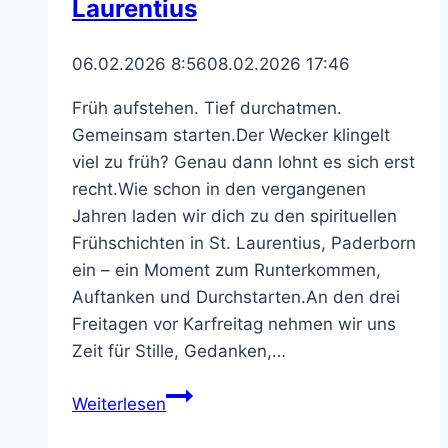
Laurentius
St.
Liborius.
06.02.2026 8:56
08.02.2026 17:46
Früh aufstehen. Tief durchatmen.
Gemeinsam starten.Der Wecker klingelt
viel zu früh? Genau dann lohnt es sich erst
recht.Wie schon in den vergangenen
Jahren laden wir dich zu den spirituellen
Frühschichten in St. Laurentius, Paderborn
ein – ein Moment zum Runterkommen,
Auftanken und Durchstarten.An den drei
Freitagen vor Karfreitag nehmen wir uns
Zeit für Stille, Gedanken,…
Frühschichten
Weiterlesen
in
St.