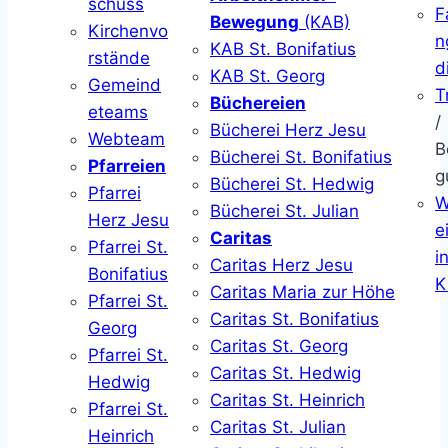
schuss
F
Bewegung
(KAB)
Kirchenvo
n
KAB St. Bonifatius
rstände
d
KAB St. Georg
Gemeind
T
Büchereien
eteams
/
Bücherei Herz Jesu
Webteam
B
Bücherei St. Bonifatius
Pfarreien
g
Bücherei St. Hedwig
Pfarrei
W
Bücherei St. Julian
Herz Jesu
ei
Caritas
Pfarrei St.
i
Caritas Herz Jesu
Bonifatius
K
Caritas Maria zur Höhe
Pfarrei St.
Caritas St. Bonifatius
Georg
Caritas St. Georg
Pfarrei St.
Caritas St. Hedwig
Hedwig
Caritas St. Heinrich
Pfarrei St.
Caritas St. Julian
Heinrich