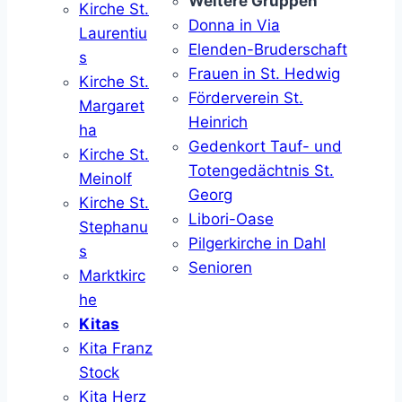
Weitere Gruppen
Kirche St.
Donna in Via
Laurentiu
Elenden-Bruderschaft
s
Frauen in St. Hedwig
Kirche St.
Förderverein St.
Margaret
Heinrich
ha
Gedenkort Tauf- und
Kirche St.
Totengedächtnis St.
Meinolf
Georg
Kirche St.
Libori-Oase
Stephanu
Pilgerkirche in Dahl
s
Senioren
Marktkirc
he
Kitas
Kita Franz
Stock
Kita Herz