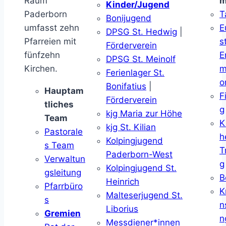
Raum
m
Kinder/Jugend
Paderborn
T
Bonijugend
umfasst zehn
E
DPSG St. Hedwig
|
Pfarreien mit
s
Förderverein
fünfzehn
E
DPSG St. Meinolf
Kirchen.
m
Ferienlager St.
o
Bonifatius
|
Hauptam
F
Förderverein
tliches
g
kjg Maria zur Höhe
Team
K
kjg St. Kilian
Pastorale
h
Kolpingjugend
s Team
T
Paderborn-West
Verwaltun
g
Kolpingjugend St.
gsleitung
B
Heinrich
Pfarrbüro
K
Malteserjugend St.
s
n
Liborius
Gremien
n
Messdiener*innen