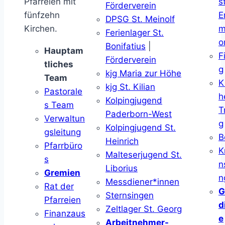
Pfarreien mit
s
Förderverein
fünfzehn
E
DPSG St. Meinolf
Kirchen.
m
Ferienlager St.
o
Bonifatius
|
Hauptam
F
Förderverein
tliches
g
kjg Maria zur Höhe
Team
K
kjg St. Kilian
Pastorale
h
Kolpingjugend
s Team
T
Paderborn-West
Verwaltun
g
Kolpingjugend St.
gsleitung
B
Heinrich
Pfarrbüro
K
Malteserjugend St.
s
n
Liborius
Gremien
n
Messdiener*innen
Rat der
G
Sternsingen
Pfarreien
d
Zeltlager St. Georg
Finanzaus
e
Arbeitnehmer-