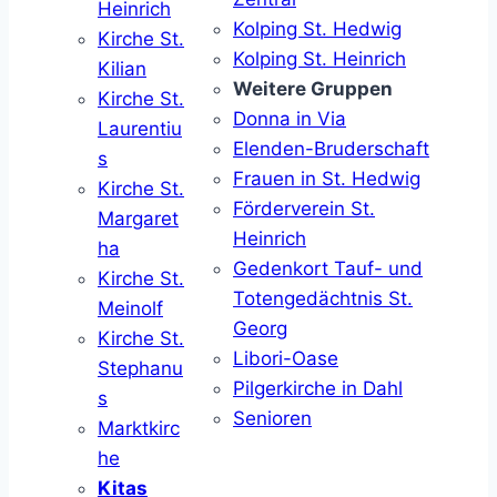
Heinrich
Kolping St. Hedwig
Kirche St.
Kolping St. Heinrich
Kilian
Weitere Gruppen
Kirche St.
Donna in Via
Laurentiu
Elenden-Bruderschaft
s
Frauen in St. Hedwig
Kirche St.
Förderverein St.
Margaret
Heinrich
ha
Gedenkort Tauf- und
Kirche St.
Totengedächtnis St.
Meinolf
Georg
Kirche St.
Libori-Oase
Stephanu
Pilgerkirche in Dahl
s
Senioren
Marktkirc
he
Kitas