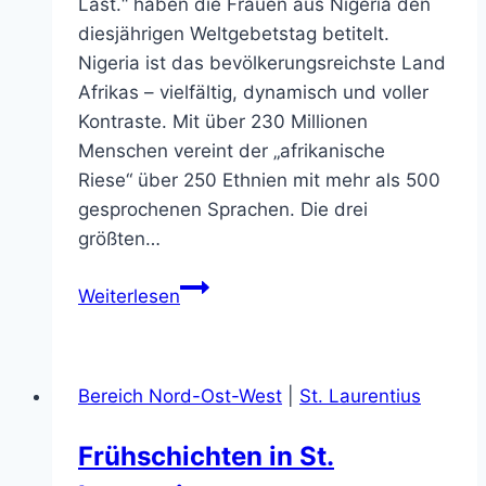
Last.“ haben die Frauen aus Nigeria den
diesjährigen Weltgebetstag betitelt.
Nigeria ist das bevölkerungsreichste Land
Afrikas – vielfältig, dynamisch und voller
Kontraste. Mit über 230 Millionen
Menschen vereint der „afrikanische
Riese“ über 250 Ethnien mit mehr als 500
gesprochenen Sprachen. Die drei
größten…
Weltgebetstag
Weiterlesen
der
Frauen
in
Bereich Nord-Ost-West
|
St. Laurentius
Paderborn
im
Frühschichten in St.
Forum