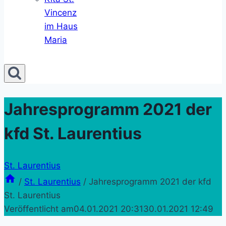
Vincenz
im Haus
Maria
Jahresprogramm 2021 der
kfd St. Laurentius
St. Laurentius
/
St. Laurentius
/
Jahresprogramm 2021 der kfd
St. Laurentius
Veröffentlicht am
04.01.2021 20:31
30.01.2021 12:49