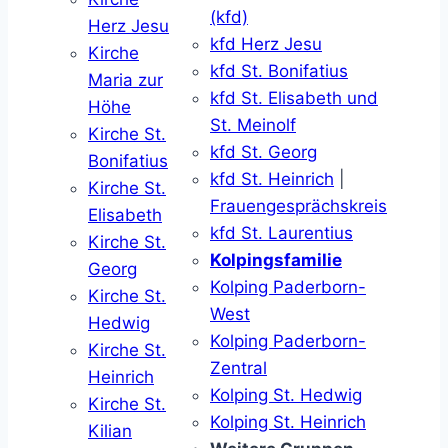
(kfd)
Herz Jesu
kfd Herz Jesu
Kirche
kfd St. Bonifatius
Maria zur
kfd St. Elisabeth und
Höhe
St. Meinolf
Kirche St.
kfd St. Georg
Bonifatius
kfd St. Heinrich
|
Kirche St.
Frauengesprächskreis
Elisabeth
kfd St. Laurentius
Kirche St.
Kolpingsfamilie
Georg
Kolping Paderborn-
Kirche St.
West
Hedwig
Kolping Paderborn-
Kirche St.
Zentral
Heinrich
Kolping St. Hedwig
Kirche St.
Kolping St. Heinrich
Kilian