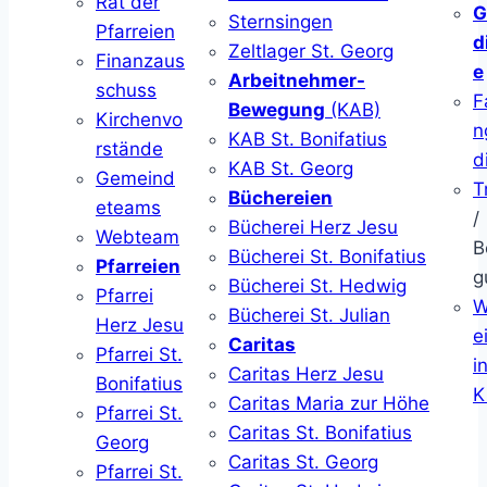
Rat der
G
Sternsingen
Pfarreien
d
Zeltlager St. Georg
Finanzaus
e
Arbeitnehmer-
schuss
F
Bewegung
(KAB)
Kirchenvo
n
KAB St. Bonifatius
rstände
d
KAB St. Georg
Gemeind
T
Büchereien
eteams
/
Bücherei Herz Jesu
Webteam
B
Bücherei St. Bonifatius
Pfarreien
g
Bücherei St. Hedwig
Pfarrei
W
Bücherei St. Julian
Herz Jesu
ei
Caritas
Pfarrei St.
i
Caritas Herz Jesu
Bonifatius
K
Caritas Maria zur Höhe
Pfarrei St.
Caritas St. Bonifatius
Georg
Caritas St. Georg
Pfarrei St.