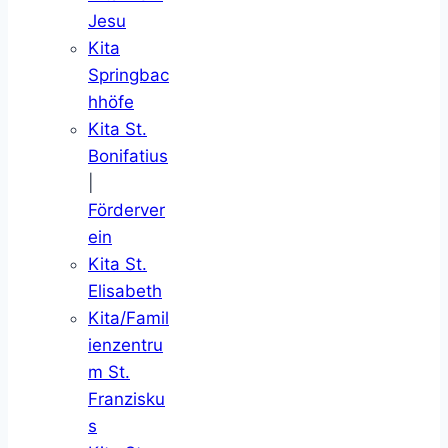
Jesu
Kita
Springbac
hhöfe
Kita St.
Bonifatius
|
Förderver
ein
Kita St.
Elisabeth
Kita/Famil
ienzentru
m St.
Franzisku
s