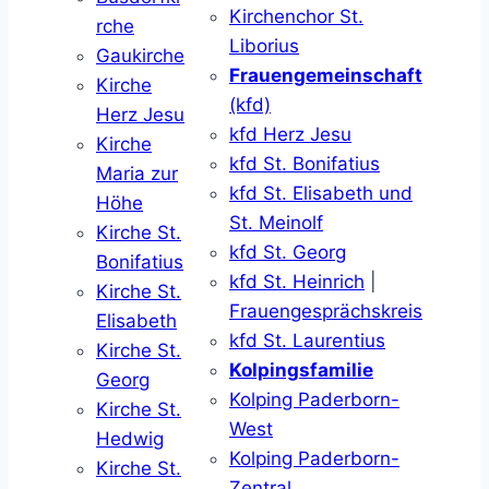
Kirchenchor St.
rche
Liborius
Gaukirche
Frauengemeinschaft
Kirche
(kfd)
Herz Jesu
kfd Herz Jesu
Kirche
kfd St. Bonifatius
Maria zur
kfd St. Elisabeth und
Höhe
St. Meinolf
Kirche St.
kfd St. Georg
Bonifatius
kfd St. Heinrich
|
Kirche St.
Frauengesprächskreis
Elisabeth
kfd St. Laurentius
Kirche St.
Kolpingsfamilie
Georg
Kolping Paderborn-
Kirche St.
West
Hedwig
Kolping Paderborn-
Kirche St.
Zentral