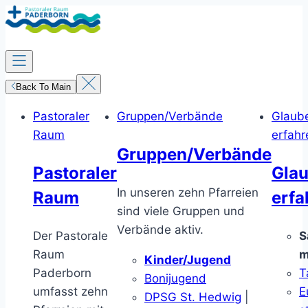
Zum
Inhalt
springen
Back To Main
Pastoraler
Gruppen/Verbände
Glaub
Raum
erfahr
Gruppen/Verbände
Pastoraler
Gla
In unseren zehn Pfarreien
Raum
erfa
sind viele Gruppen und
Verbände aktiv.
Der Pastorale
S
Raum
m
Kinder/Jugend
Paderborn
T
Bonijugend
umfasst zehn
E
DPSG St. Hedwig
|