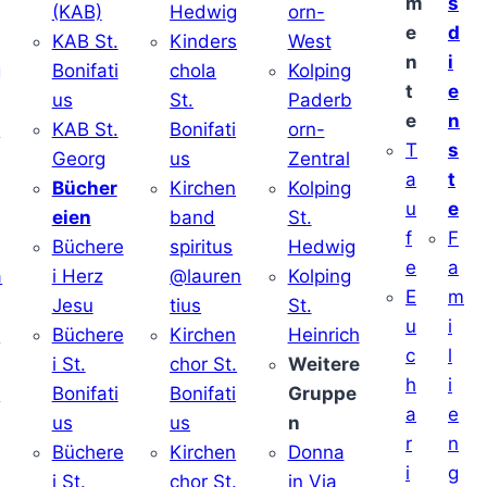
m
s
(KAB)
Hedwig
orn-
e
d
KAB St.
Kinders
West
n
i
g
Bonifati
chola
Kolping
t
e
us
St.
Paderb
e
n
v
KAB St.
Bonifati
orn-
T
s
Georg
us
Zentral
a
t
Bücher
Kirchen
Kolping
u
e
eien
band
St.
f
F
Büchere
spiritus
Hedwig
e
a
a
i Herz
@lauren
Kolping
E
m
Jesu
tius
St.
u
i
i
Büchere
Kirchen
Heinrich
c
l
i St.
chor St.
Weitere
h
i
v
Bonifati
Bonifati
Gruppe
a
e
us
us
n
r
n
Büchere
Kirchen
Donna
i
g
i St.
chor St.
in Via