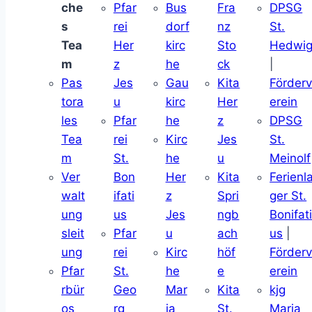
che
Pfar
Bus
Fra
DPSG
s
rei
dorf
nz
St.
Tea
Her
kirc
Sto
Hedwi
m
z
he
ck
|
Pas
Jes
Gau
Kita
Förder
tora
u
kirc
Her
erein
les
Pfar
he
z
DPSG
Tea
rei
Kirc
Jes
St.
m
St.
he
u
Meinolf
Ver
Bon
Her
Kita
Ferienl
walt
ifati
z
Spri
ger St.
ung
us
Jes
ngb
Bonifat
sleit
Pfar
u
ach
us
|
ung
rei
Kirc
höf
Förder
Pfar
St.
he
e
erein
rbür
Geo
Mar
Kita
kjg
os
rg
ia
St.
Maria