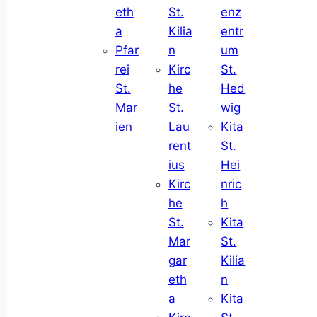
eth
St.
enz
a
Kilia
entr
Pfar
n
um
rei
Kirc
St.
St.
he
Hed
Mar
St.
wig
ien
Lau
Kita
rent
St.
ius
Hei
Kirc
nric
he
h
St.
Kita
Mar
St.
gar
Kilia
eth
n
a
Kita