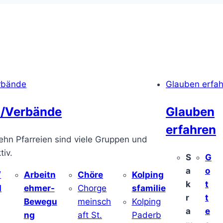
rbände
Glauben erfa
/Verbände
Glauben
erfahren
ehn Pfarreien sind viele Gruppen und
iv.
S
G
a
o
/
Arbeitn
Chöre
Kolping
k
t
d
ehmer-
Chorge
sfamilie
r
t
Bewegu
meinsch
Kolping
a
e
ng
aft St.
Paderb