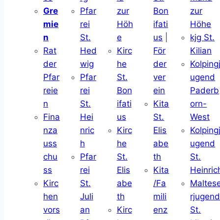
Gre
Pfar
zur
Bon
zur
mie
rei
Höh
ifati
Höhe
n
St.
e
us
|
kjg St.
Rat
Hed
Kirc
För
Kilian
der
wig
he
der
Kolping
Pfar
Pfar
St.
ver
ugend
reie
rei
Bon
ein
Paderb
n
St.
ifati
Kita
orn-
Fina
Hei
us
St.
West
nza
nric
Kirc
Elis
Kolping
uss
h
he
abe
ugend
chu
Pfar
St.
th
St.
ss
rei
Elis
Kita
Heinric
Kirc
St.
abe
/Fa
Maltes
hen
Juli
th
mili
rjugen
vors
an
Kirc
enz
St.