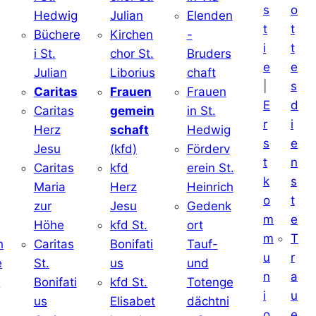
s
o
Hedwig
Julian
Elenden
t
t
Büchere
Kirchen
-
i
t
i St.
chor St.
Bruders
e
e
Julian
Liborius
chaft
|
s
j
Caritas
Frauen
Frauen
E
d
Caritas
gemein
in St.
r
i
Herz
schaft
Hedwig
s
e
Jesu
(kfd)
Förderv
t
n
Caritas
kfd
erein St.
k
s
j
Maria
Herz
Heinrich
o
t
zur
Jesu
Gedenk
m
e
Höhe
kfd St.
ort
m
T
h
Caritas
Bonifati
Tauf-
u
r
e
St.
us
und
n
a
d
Bonifati
kfd St.
Totenge
i
u
us
Elisabet
dächtni
o
e