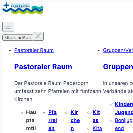
Zum
Inhalt
springen
Back To Main
Pastoraler Raum
Gruppen/Ve
Pastoraler Raum
Gruppen
Der Pastorale Raum Paderborn
In unseren z
umfasst zehn Pfarreien mit fünfzehn
Verbände akt
Kirchen.
Kinder
Hau
Pfa
Kir
Kit
Jugen
pta
rrei
che
as
Bonijug
mtli
en
n
Kita
end