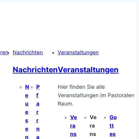
hren
Nachrichten
Veranstaltungen
Nachrichten
Veranstaltungen
N
P
Hier finden Sie alle
e
f
Veranstaltungen im Pastoralen
u
a
Raum.
e
r
Ve
Ve
Go
s
r
ra
ra
tt
e
n
ns
ns
es
n
a