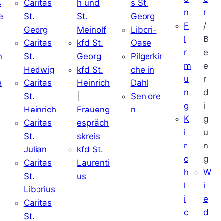
s
Caritas
h und
s St.
n
r
e
St.
St.
Georg
F
/
Georg
Meinolf
Libori-
i
B
Caritas
kfd St.
Oase
r
e
n
St.
Georg
Pilgerkir
m
e
Hedwig
kfd St.
che in
u
r
e
Caritas
Heinrich
Dahl
n
d
St.
|
Seniore
g
i
Heinrich
Fraueng
n
K
g
Caritas
espräch
i
u
St.
skreis
r
n
Julian
kfd St.
c
g
Caritas
Laurenti
h
W
St.
us
l
i
Liborius
i
e
Caritas
c
d
St.