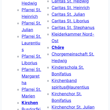
Caritas St. Hedwig
Hedwig
Caritas St. Heinrich
Pfarrei St.
Caritas St. Julian
Heinrich
Caritas St. Liborius
Pfarrei St.
Caritas St. Stephanus
Julian
Kleiderkammer Nord-
Pfarrei St.
Ost
Laurentiu
Chöre
s
Chorgemeinschaft St.
Pfarrei St.
Hedwig
Liborius
Kinderschola St.
Pfarrei St.
Bonifatius
Margaret
Kirchenband
ha
spiritus@laurentius
Pfarrei St.
Kirchenchor St.
Marien
Bonifatius
Kirchen
Kirchenchor St. Julian
Busdorfki