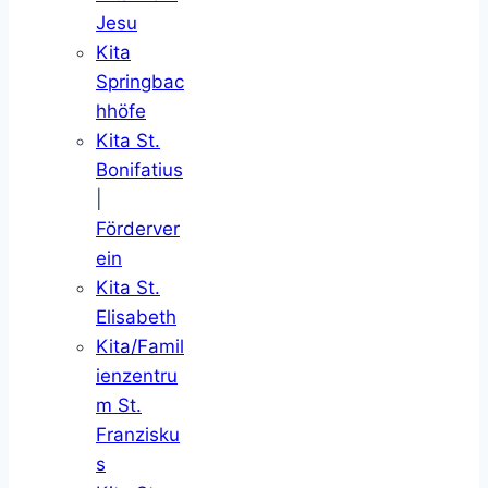
Jesu
Kita
Springbac
hhöfe
Kita St.
Bonifatius
|
Förderver
ein
Kita St.
Elisabeth
Kita/Famil
ienzentru
m St.
Franzisku
s