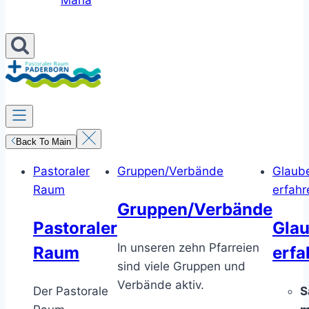
Maria
Back To Main
Pastoraler
Gruppen/Verbände
Glaub
Raum
erfahr
Gruppen/Verbände
Pastoraler
Gla
In unseren zehn Pfarreien
Raum
erfa
sind viele Gruppen und
Verbände aktiv.
Der Pastorale
S