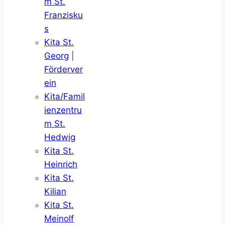
m St.
Franzisku
s
Kita St.
Georg
|
Förderver
ein
Kita/Famil
ienzentru
m St.
Hedwig
Kita St.
Heinrich
Kita St.
Kilian
Kita St.
Meinolf