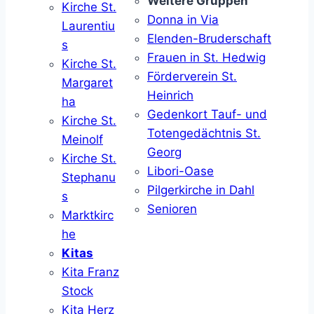
Weitere Gruppen
Kirche St.
Donna in Via
Laurentiu
Elenden-Bruderschaft
s
Frauen in St. Hedwig
Kirche St.
Förderverein St.
Margaret
Heinrich
ha
Gedenkort Tauf- und
Kirche St.
Totengedächtnis St.
Meinolf
Georg
Kirche St.
Libori-Oase
Stephanu
Pilgerkirche in Dahl
s
Senioren
Marktkirc
he
Kitas
Kita Franz
Stock
Kita Herz