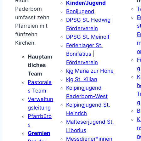
Raum
m
Kinder/Jugend
Paderborn
T
Bonijugend
umfasst zehn
E
DPSG St. Hedwig
|
Pfarreien mit
s
Förderverein
fünfzehn
E
DPSG St. Meinolf
Kirchen.
m
Ferienlager St.
o
Bonifatius
|
Hauptam
F
Förderverein
tliches
g
kjg Maria zur Höhe
Team
K
kjg St. Kilian
Pastorale
h
Kolpingjugend
s Team
T
Paderborn-West
Verwaltun
g
Kolpingjugend St.
gsleitung
B
Heinrich
Pfarrbüro
K
Malteserjugend St.
s
n
Liborius
Gremien
n
Messdiener*innen