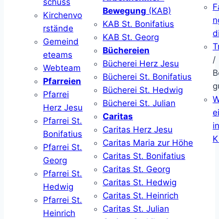
schuss
F
Bewegung
(KAB)
Kirchenvo
n
KAB St. Bonifatius
rstände
d
KAB St. Georg
Gemeind
T
Büchereien
eteams
/
Bücherei Herz Jesu
Webteam
B
Bücherei St. Bonifatius
Pfarreien
g
Bücherei St. Hedwig
Pfarrei
W
Bücherei St. Julian
Herz Jesu
ei
Caritas
Pfarrei St.
i
Caritas Herz Jesu
Bonifatius
K
Caritas Maria zur Höhe
Pfarrei St.
Caritas St. Bonifatius
Georg
Caritas St. Georg
Pfarrei St.
Caritas St. Hedwig
Hedwig
Caritas St. Heinrich
Pfarrei St.
Caritas St. Julian
Heinrich