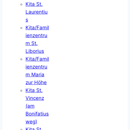
Kita St.
Laurentiu
s
Kita/Famil
ienzentru
m St.
Liborius
Kita/Famil
ienzentru
m Maria
zur Höhe
Kita St.
Vincenz
(am
Bonifatius
weg)
Kita St.