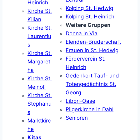
Heinrich
Kolping St. Hedwig
Kirche St.
Kolping St. Heinrich
Kilian
Weitere Gruppen
Kirche St.
Donna in Via
Laurentiu
Elenden-Bruderschaft
s
Frauen in St. Hedwig
Kirche St.
Förderverein St.
Margaret
Heinrich
ha
Gedenkort Tauf- und
Kirche St.
Totengedächtnis St.
Meinolf
Georg
Kirche St.
Libori-Oase
Stephanu
Pilgerkirche in Dahl
s
Senioren
Marktkirc
he
Kitas