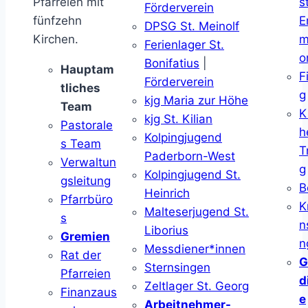
Pfarreien mit
s
Förderverein
fünfzehn
E
DPSG St. Meinolf
Kirchen.
m
Ferienlager St.
o
Bonifatius
|
Hauptam
F
Förderverein
tliches
g
kjg Maria zur Höhe
Team
K
kjg St. Kilian
Pastorale
h
Kolpingjugend
s Team
T
Paderborn-West
Verwaltun
g
Kolpingjugend St.
gsleitung
B
Heinrich
Pfarrbüro
K
Malteserjugend St.
s
n
Liborius
Gremien
n
Messdiener*innen
Rat der
G
Sternsingen
Pfarreien
d
Zeltlager St. Georg
Finanzaus
e
Arbeitnehmer-