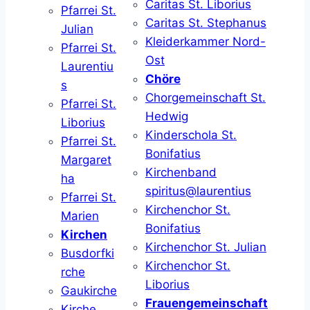
Caritas St. Liborius
Pfarrei St.
Caritas St. Stephanus
Julian
Kleiderkammer Nord-
Pfarrei St.
Ost
Laurentiu
Chöre
s
Chorgemeinschaft St.
Pfarrei St.
Hedwig
Liborius
Kinderschola St.
Pfarrei St.
Bonifatius
Margaret
Kirchenband
ha
spiritus@laurentius
Pfarrei St.
Kirchenchor St.
Marien
Bonifatius
Kirchen
Kirchenchor St. Julian
Busdorfki
Kirchenchor St.
rche
Liborius
Gaukirche
Frauengemeinschaft
Kirche