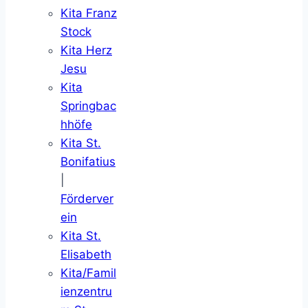
Kita Franz
Stock
Kita Herz
Jesu
Kita
Springbac
hhöfe
Kita St.
Bonifatius
|
Förderver
ein
Kita St.
Elisabeth
Kita/Famil
ienzentru