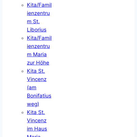
Kita/Famil
ienzentru
m St.
Liborius
Kita/Famil
ienzentru
m Maria
zur Höhe
Kita St.
Vincenz
(am
Bonifatius
weg)
Kita St.
Vincenz
im Haus