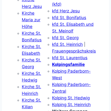
(kfd)
Herz Jesu
kfd Herz Jesu
Kirche
kfd St. Bonifatius
Maria zur
kfd St. Elisabeth und
Höhe
St. Meinolf
Kirche St.
kfd St. Georg
Bonifatius
kfd St. Heinrich
|
Kirche St.
Frauengesprächskreis
Elisabeth
kfd St. Laurentius
Kirche St.
Kolpingsfamilie
Georg
Kolping Paderborn-
Kirche St.
West
Hedwig
Kolping Paderborn-
Kirche St.
Zentral
Heinrich
Kolping St. Hedwig
Kirche St.
Kolping St. Heinrich
Kilian