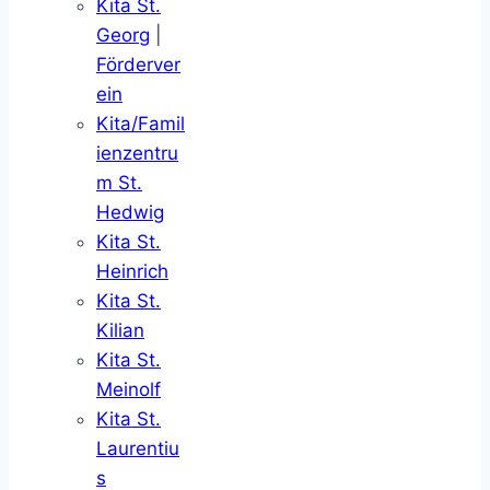
Kita St.
Georg
|
Förderver
ein
Kita/Famil
ienzentru
m St.
Hedwig
Kita St.
Heinrich
Kita St.
Kilian
Kita St.
Meinolf
Kita St.
Laurentiu
s