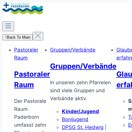
Zum
Inhalt
springen
Back To Main
Pastoraler
Gruppen/Verbände
Glaub
Raum
erfahr
Gruppen/Verbände
Pastoraler
Gla
In unseren zehn Pfarreien
Raum
erfa
sind viele Gruppen und
Verbände aktiv.
Der Pastorale
S
Raum
m
Kinder/Jugend
Paderborn
T
Bonijugend
umfasst zehn
E
DPSG St. Hedwig
|