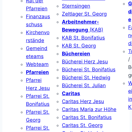
Rat der
G
Sternsingen
Pfarreien
d
Zeltlager St. Georg
Finanzaus
e
Arbeitnehmer-
schuss
F
Bewegung
(KAB)
Kirchenvo
n
KAB St. Bonifatius
rstände
d
KAB St. Georg
Gemeind
T
Büchereien
eteams
/
Bücherei Herz Jesu
Webteam
B
Bücherei St. Bonifatius
Pfarreien
g
Bücherei St. Hedwig
Pfarrei
W
Bücherei St. Julian
Herz Jesu
ei
Caritas
Pfarrei St.
i
Caritas Herz Jesu
Bonifatius
K
Caritas Maria zur Höhe
Pfarrei St.
Caritas St. Bonifatius
Georg
Caritas St. Georg
Pfarrei St.