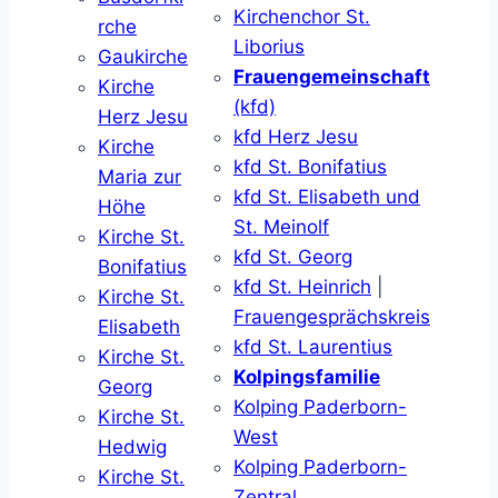
Kirchenchor St.
rche
Liborius
Gaukirche
Frauengemeinschaft
Kirche
(kfd)
Herz Jesu
kfd Herz Jesu
Kirche
kfd St. Bonifatius
Maria zur
kfd St. Elisabeth und
Höhe
St. Meinolf
Kirche St.
kfd St. Georg
Bonifatius
kfd St. Heinrich
|
Kirche St.
Frauengesprächskreis
Elisabeth
kfd St. Laurentius
Kirche St.
Kolpingsfamilie
Georg
Kolping Paderborn-
Kirche St.
West
Hedwig
Kolping Paderborn-
Kirche St.
Zentral