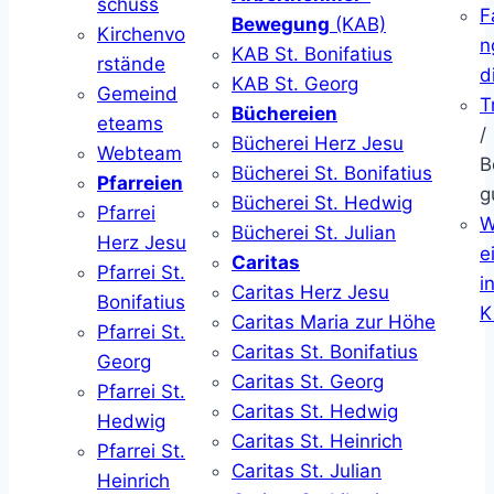
schuss
F
Bewegung
(KAB)
Kirchenvo
n
KAB St. Bonifatius
rstände
d
KAB St. Georg
Gemeind
T
Büchereien
eteams
/
Bücherei Herz Jesu
Webteam
B
Bücherei St. Bonifatius
Pfarreien
g
Bücherei St. Hedwig
Pfarrei
W
Bücherei St. Julian
Herz Jesu
ei
Caritas
Pfarrei St.
i
Caritas Herz Jesu
Bonifatius
K
Caritas Maria zur Höhe
Pfarrei St.
Caritas St. Bonifatius
Georg
Caritas St. Georg
Pfarrei St.
Caritas St. Hedwig
Hedwig
Caritas St. Heinrich
Pfarrei St.
Caritas St. Julian
Heinrich