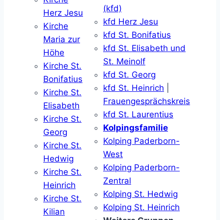
(kfd)
Herz Jesu
kfd Herz Jesu
Kirche
kfd St. Bonifatius
Maria zur
kfd St. Elisabeth und
Höhe
St. Meinolf
Kirche St.
kfd St. Georg
Bonifatius
kfd St. Heinrich
|
Kirche St.
Frauengesprächskreis
Elisabeth
kfd St. Laurentius
Kirche St.
Kolpingsfamilie
Georg
Kolping Paderborn-
Kirche St.
West
Hedwig
Kolping Paderborn-
Kirche St.
Zentral
Heinrich
Kolping St. Hedwig
Kirche St.
Kolping St. Heinrich
Kilian