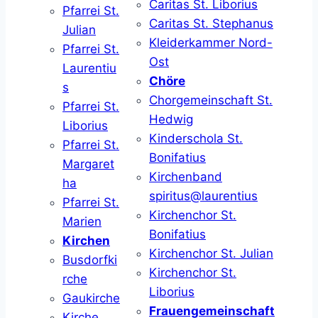
Caritas St. Liborius
Pfarrei St.
Caritas St. Stephanus
Julian
Kleiderkammer Nord-
Pfarrei St.
Ost
Laurentiu
Chöre
s
Chorgemeinschaft St.
Pfarrei St.
Hedwig
Liborius
Kinderschola St.
Pfarrei St.
Bonifatius
Margaret
Kirchenband
ha
spiritus@laurentius
Pfarrei St.
Kirchenchor St.
Marien
Bonifatius
Kirchen
Kirchenchor St. Julian
Busdorfki
Kirchenchor St.
rche
Liborius
Gaukirche
Frauengemeinschaft
Kirche