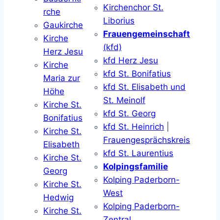
Kirchenchor St.
rche
Liborius
Gaukirche
Frauengemeinschaft
Kirche
(kfd)
Herz Jesu
kfd Herz Jesu
Kirche
kfd St. Bonifatius
Maria zur
kfd St. Elisabeth und
Höhe
St. Meinolf
Kirche St.
kfd St. Georg
Bonifatius
kfd St. Heinrich
|
Kirche St.
Frauengesprächskreis
Elisabeth
kfd St. Laurentius
Kirche St.
Kolpingsfamilie
Georg
Kolping Paderborn-
Kirche St.
West
Hedwig
Kolping Paderborn-
Kirche St.
Zentral