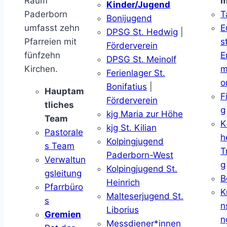
Raum
m
Kinder/Jugend
Paderborn
T
Bonijugend
umfasst zehn
E
DPSG St. Hedwig
|
Pfarreien mit
s
Förderverein
fünfzehn
E
DPSG St. Meinolf
Kirchen.
m
Ferienlager St.
o
Bonifatius
|
Hauptam
F
Förderverein
tliches
g
kjg Maria zur Höhe
Team
K
kjg St. Kilian
Pastorale
h
Kolpingjugend
s Team
T
Paderborn-West
Verwaltun
g
Kolpingjugend St.
gsleitung
B
Heinrich
Pfarrbüro
K
Malteserjugend St.
s
n
Liborius
Gremien
n
Messdiener*innen