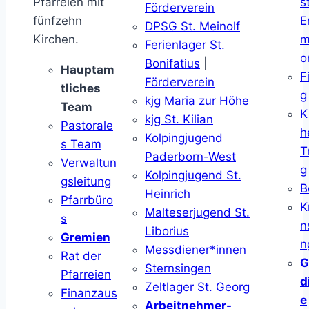
Pfarreien mit
s
Förderverein
fünfzehn
E
DPSG St. Meinolf
Kirchen.
m
Ferienlager St.
o
Bonifatius
|
Hauptam
F
Förderverein
tliches
g
kjg Maria zur Höhe
Team
K
kjg St. Kilian
Pastorale
h
Kolpingjugend
s Team
T
Paderborn-West
Verwaltun
g
Kolpingjugend St.
gsleitung
B
Heinrich
Pfarrbüro
K
Malteserjugend St.
s
n
Liborius
Gremien
n
Messdiener*innen
Rat der
G
Sternsingen
Pfarreien
d
Zeltlager St. Georg
Finanzaus
e
Arbeitnehmer-