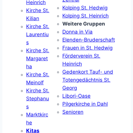
Heinrich
Kolping St. Hedwig
Kirche St.
Kolping St. Heinrich
Kilian
Weitere Gruppen
Kirche St.
Donna in Via
Laurentiu
Elenden-Bruderschaft
s
Frauen in St. Hedwig
Kirche St.
Förderverein St.
Margaret
Heinrich
ha
Gedenkort Tauf- und
Kirche St.
Totengedächtnis St.
Meinolf
Georg
Kirche St.
Libori-Oase
Stephanu
Pilgerkirche in Dahl
s
Senioren
Marktkirc
he
Kitas