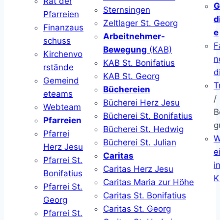
Rat der
G
Sternsingen
Pfarreien
d
Zeltlager St. Georg
Finanzaus
e
Arbeitnehmer-
schuss
F
Bewegung
(KAB)
Kirchenvo
n
KAB St. Bonifatius
rstände
d
KAB St. Georg
Gemeind
T
Büchereien
eteams
/
Bücherei Herz Jesu
Webteam
B
Bücherei St. Bonifatius
Pfarreien
g
Bücherei St. Hedwig
Pfarrei
W
Bücherei St. Julian
Herz Jesu
ei
Caritas
Pfarrei St.
i
Caritas Herz Jesu
Bonifatius
K
Caritas Maria zur Höhe
Pfarrei St.
Caritas St. Bonifatius
Georg
Caritas St. Georg
Pfarrei St.