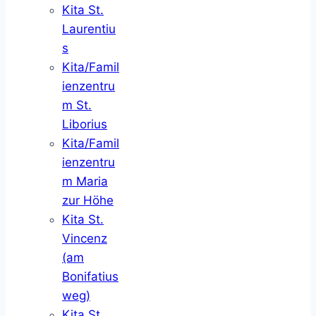
Kita St.
Laurentiu
s
Kita/Famil
ienzentru
m St.
Liborius
Kita/Famil
ienzentru
m Maria
zur Höhe
Kita St.
Vincenz
(am
Bonifatius
weg)
Kita St.