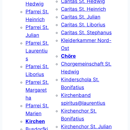
Caritas St. Hedwig
Hedwig
Caritas St. Heinrich
Pfarrei St.
Caritas St. Julian
Heinrich
Caritas St. Liborius
Pfarrei St.
Caritas St. Stephanus
Julian
Kleiderkammer Nord-
Pfarrei St.
Ost
Laurentiu
Chöre
s
Chorgemeinschaft St.
Pfarrei St.
Hedwig
Liborius
Kinderschola St.
Pfarrei St.
Bonifatius
Margaret
Kirchenband
ha
spiritus@laurentius
Pfarrei St.
Kirchenchor St.
Marien
Bonifatius
Kirchen
Kirchenchor St. Julian
Busdorfki