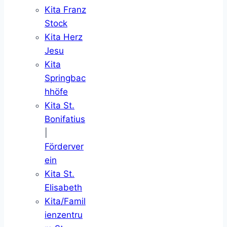
Kita Franz
Stock
Kita Herz
Jesu
Kita
Springbac
hhöfe
Kita St.
Bonifatius
|
Förderver
ein
Kita St.
Elisabeth
Kita/Famil
ienzentru