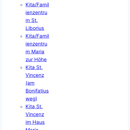
Kita/Famil
ienzentru
m St.
Liborius
Kita/Famil
ienzentru
m Maria
zur Höhe
Kita St.
Vincenz
(am
Bonifatius
weg)
Kita St.
Vincenz
im Haus