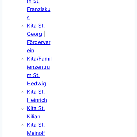
m St.
Franzisku
s
Kita St.
Georg
|
Förderver
ein
Kita/Famil
ienzentru
m St.
Hedwig
Kita St.
Heinrich
Kita St.
Kilian
Kita St.
Meinolf