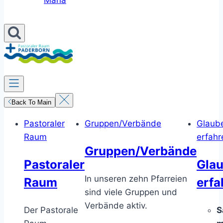
Maria
Back To Main
Pastoraler
Gruppen/Verbände
Glaub
Raum
erfahr
Gruppen/Verbände
Pastoraler
Gla
In unseren zehn Pfarreien
Raum
erfa
sind viele Gruppen und
Verbände aktiv.
Der Pastorale
S