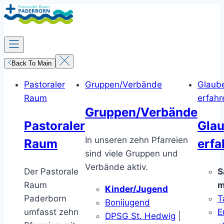
Zum
Inhalt
springen
Back To Main
Pastoraler
Gruppen/Verbände
Glaub
Raum
erfahr
Gruppen/Verbände
Pastoraler
Gla
In unseren zehn Pfarreien
Raum
erfa
sind viele Gruppen und
Verbände aktiv.
Der Pastorale
S
Raum
m
Kinder/Jugend
Paderborn
T
Bonijugend
umfasst zehn
E
DPSG St. Hedwig
|