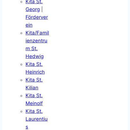
Kita St.
Georg
|
Förderver
ein
Kita/Famil
ienzentru
m St.
Hedwig
Kita St.
Heinrich
Kita St.
Kilian
Kita St.
Meinolf
Kita St.
Laurentiu
s