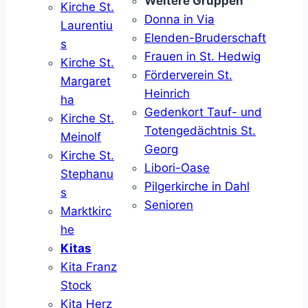
Weitere Gruppen
Kirche St.
Donna in Via
Laurentiu
Elenden-Bruderschaft
s
Frauen in St. Hedwig
Kirche St.
Förderverein St.
Margaret
Heinrich
ha
Gedenkort Tauf- und
Kirche St.
Totengedächtnis St.
Meinolf
Georg
Kirche St.
Libori-Oase
Stephanu
Pilgerkirche in Dahl
s
Senioren
Marktkirc
he
Kitas
Kita Franz
Stock
Kita Herz