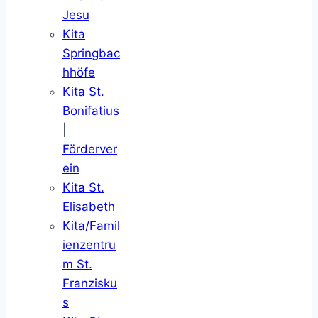
Jesu
Kita
Springbac
hhöfe
Kita St.
Bonifatius
|
Förderver
ein
Kita St.
Elisabeth
Kita/Famil
ienzentru
m St.
Franzisku
s