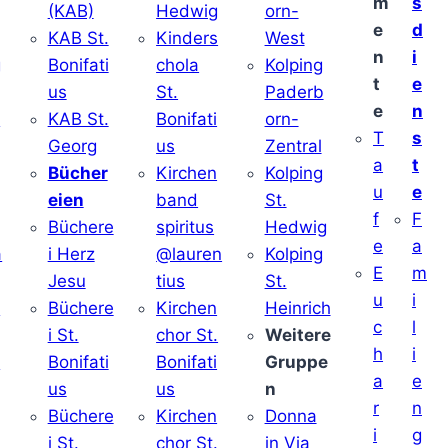
m
s
(KAB)
Hedwig
orn-
e
d
KAB St.
Kinders
West
n
i
g
Bonifati
chola
Kolping
t
e
us
St.
Paderb
e
n
v
KAB St.
Bonifati
orn-
T
s
Georg
us
Zentral
a
t
Bücher
Kirchen
Kolping
u
e
eien
band
St.
f
F
Büchere
spiritus
Hedwig
e
a
a
i Herz
@lauren
Kolping
E
m
Jesu
tius
St.
u
i
i
Büchere
Kirchen
Heinrich
c
l
i St.
chor St.
Weitere
h
i
v
Bonifati
Bonifati
Gruppe
a
e
us
us
n
r
n
Büchere
Kirchen
Donna
i
g
i St.
chor St.
in Via