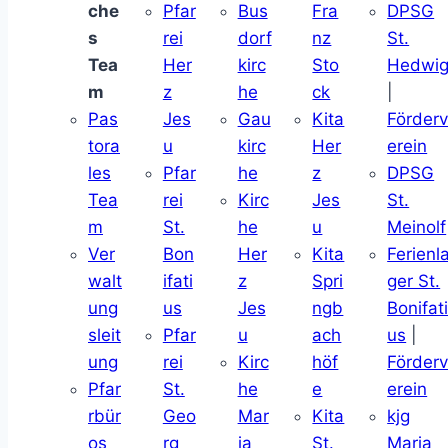
che
Pfar
Bus
Fra
DPSG
s
rei
dorf
nz
St.
Tea
Her
kirc
Sto
Hedwi
m
z
he
ck
|
Pas
Jes
Gau
Kita
Förder
tora
u
kirc
Her
erein
les
Pfar
he
z
DPSG
Tea
rei
Kirc
Jes
St.
m
St.
he
u
Meinolf
Ver
Bon
Her
Kita
Ferienl
walt
ifati
z
Spri
ger St.
ung
us
Jes
ngb
Bonifat
sleit
Pfar
u
ach
us
|
ung
rei
Kirc
höf
Förder
Pfar
St.
he
e
erein
rbür
Geo
Mar
Kita
kjg
os
rg
ia
St.
Maria