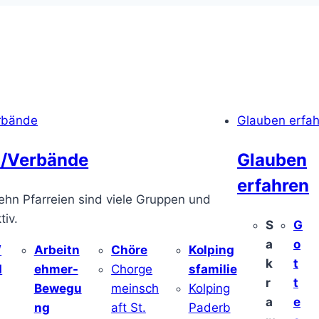
rbände
Glauben erfa
/Verbände
Glauben
erfahren
ehn Pfarreien sind viele Gruppen und
iv.
S
G
a
o
/
Arbeitn
Chöre
Kolping
k
t
d
ehmer-
Chorge
sfamilie
r
t
Bewegu
meinsch
Kolping
a
e
ng
aft St.
Paderb