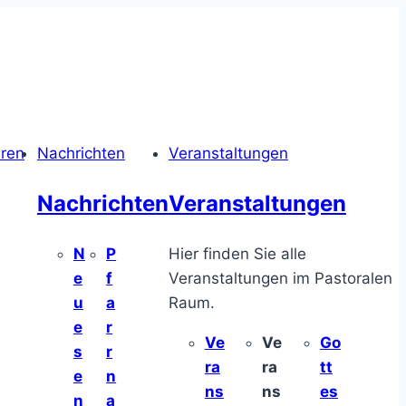
hren
Nachrichten
Veranstaltungen
Nachrichten
Veranstaltungen
N
P
Hier finden Sie alle
e
f
Veranstaltungen im Pastoralen
u
a
Raum.
e
r
Ve
Ve
Go
s
r
ra
ra
tt
e
n
ns
ns
es
n
a