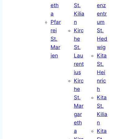
eth
St.
enz
a
Kilia
entr
Pfar
n
um
rei
Kirc
St.
St.
he
Hed
Mar
St.
wig
ien
Lau
Kita
rent
St.
ius
Hei
Kirc
nric
he
h
St.
Kita
Mar
St.
gar
Kilia
eth
n
a
Kita