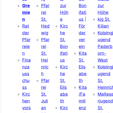
Gre
Pfar
zur
Bon
zur
mie
rei
Höh
ifati
Höhe
n
St.
e
us
|
kjg St.
Rat
Hed
Kirc
För
Kilian
der
wig
he
der
Kolping
Pfar
Pfar
St.
ver
ugend
reie
rei
Bon
ein
Paderb
n
St.
ifati
Kita
orn-
Fina
Hei
us
St.
West
nza
nric
Kirc
Elis
Kolping
uss
h
he
abe
ugend
chu
Pfar
St.
th
St.
ss
rei
Elis
Kita
Heinric
Kirc
St.
abe
/Fa
Maltes
hen
Juli
th
mili
rjugen
vors
an
Kirc
enz
St.