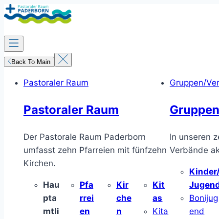
Zum
Inhalt
springen
Back To Main
Pastoraler Raum
Gruppen/Ve
Pastoraler Raum
Gruppen
Der Pastorale Raum Paderborn
In unseren z
umfasst zehn Pfarreien mit fünfzehn
Verbände akt
Kirchen.
Kinder
Hau
Pfa
Kir
Kit
Jugen
pta
rrei
che
as
Bonijug
mtli
en
n
Kita
end