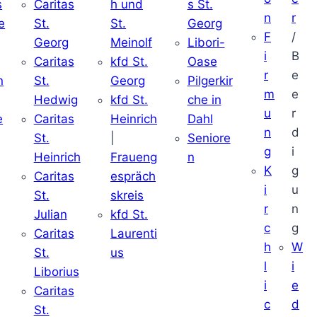
s
Caritas
h und
s St.
n
r
e
St.
St.
Georg
F
/
Georg
Meinolf
Libori-
i
B
Caritas
kfd St.
Oase
r
e
n
St.
Georg
Pilgerkir
m
e
Hedwig
kfd St.
che in
u
r
e
Caritas
Heinrich
Dahl
n
d
St.
|
Seniore
g
i
Heinrich
Fraueng
n
K
g
Caritas
espräch
i
u
St.
skreis
r
n
Julian
kfd St.
c
g
Caritas
Laurenti
h
W
St.
us
l
i
Liborius
i
e
Caritas
c
d
St.