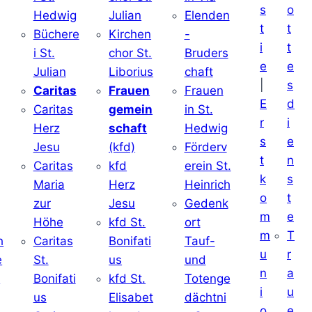
s
o
Hedwig
Julian
Elenden
t
t
Büchere
Kirchen
-
i
t
i St.
chor St.
Bruders
e
e
Julian
Liborius
chaft
|
s
j
Caritas
Frauen
Frauen
E
d
Caritas
gemein
in St.
r
i
Herz
schaft
Hedwig
s
e
Jesu
(kfd)
Förderv
t
n
Caritas
kfd
erein St.
k
s
j
Maria
Herz
Heinrich
o
t
zur
Jesu
Gedenk
m
e
Höhe
kfd St.
ort
m
T
h
Caritas
Bonifati
Tauf-
u
r
e
St.
us
und
n
a
d
Bonifati
kfd St.
Totenge
i
u
us
Elisabet
dächtni
o
e