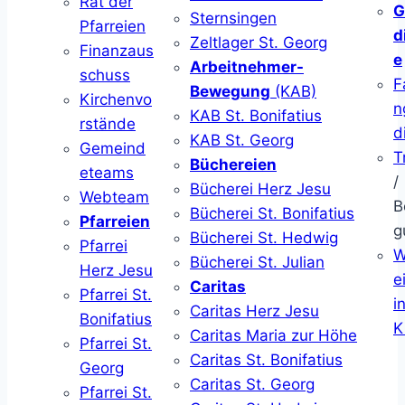
Rat der
G
Sternsingen
Pfarreien
d
Zeltlager St. Georg
Finanzaus
e
Arbeitnehmer-
schuss
F
Bewegung
(KAB)
Kirchenvo
n
KAB St. Bonifatius
rstände
d
KAB St. Georg
Gemeind
T
Büchereien
eteams
/
Bücherei Herz Jesu
Webteam
B
Bücherei St. Bonifatius
Pfarreien
g
Bücherei St. Hedwig
Pfarrei
W
Bücherei St. Julian
Herz Jesu
ei
Caritas
Pfarrei St.
i
Caritas Herz Jesu
Bonifatius
K
Caritas Maria zur Höhe
Pfarrei St.
Caritas St. Bonifatius
Georg
Caritas St. Georg
Pfarrei St.