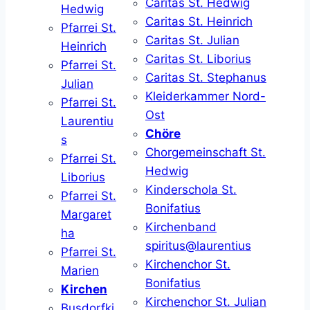
Caritas St. Hedwig
Hedwig
Caritas St. Heinrich
Pfarrei St.
Caritas St. Julian
Heinrich
Caritas St. Liborius
Pfarrei St.
Caritas St. Stephanus
Julian
Kleiderkammer Nord-
Pfarrei St.
Ost
Laurentiu
Chöre
s
Chorgemeinschaft St.
Pfarrei St.
Hedwig
Liborius
Kinderschola St.
Pfarrei St.
Bonifatius
Margaret
Kirchenband
ha
spiritus@laurentius
Pfarrei St.
Kirchenchor St.
Marien
Bonifatius
Kirchen
Kirchenchor St. Julian
Busdorfki