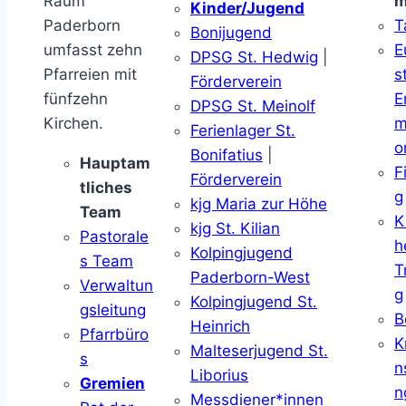
Raum
m
Kinder/Jugend
Paderborn
T
Bonijugend
umfasst zehn
E
DPSG St. Hedwig
|
Pfarreien mit
s
Förderverein
fünfzehn
E
DPSG St. Meinolf
Kirchen.
m
Ferienlager St.
o
Bonifatius
|
Hauptam
F
Förderverein
tliches
g
kjg Maria zur Höhe
Team
K
kjg St. Kilian
Pastorale
h
Kolpingjugend
s Team
T
Paderborn-West
Verwaltun
g
Kolpingjugend St.
gsleitung
B
Heinrich
Pfarrbüro
K
Malteserjugend St.
s
n
Liborius
Gremien
n
Messdiener*innen