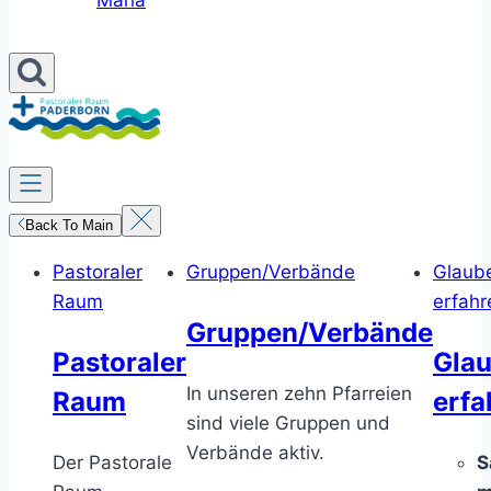
Maria
Back To Main
Pastoraler
Gruppen/Verbände
Glaub
Raum
erfahr
Gruppen/Verbände
Pastoraler
Gla
In unseren zehn Pfarreien
Raum
erfa
sind viele Gruppen und
Verbände aktiv.
Der Pastorale
S