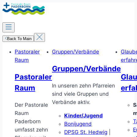
Zum
Inhalt
springen
Back To Main
Pastoraler
Gruppen/Verbände
Glaub
Raum
erfahr
Gruppen/Verbände
Pastoraler
Gla
In unseren zehn Pfarreien
Raum
erfa
sind viele Gruppen und
Verbände aktiv.
Der Pastorale
S
Raum
m
Kinder/Jugend
Paderborn
T
Bonijugend
umfasst zehn
E
DPSG St. Hedwig
|