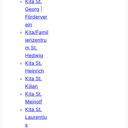
Kita St.
Georg
|
Förderver
ein
Kita/Famil
ienzentru
m St.
Hedwig
Kita St.
Heinrich
Kita St.
Kilian
Kita St.
Meinolf
Kita St.
Laurentiu
s