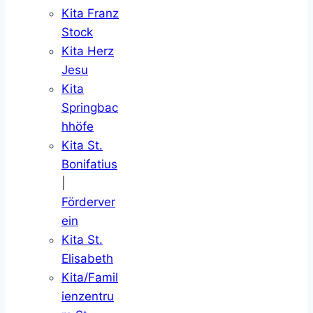
Kita Franz
Stock
Kita Herz
Jesu
Kita
Springbac
hhöfe
Kita St.
Bonifatius
|
Förderver
ein
Kita St.
Elisabeth
Kita/Famil
ienzentru