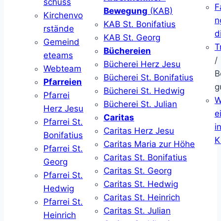
schuss
F
Bewegung
(KAB)
Kirchenvo
n
KAB St. Bonifatius
rstände
d
KAB St. Georg
Gemeind
T
Büchereien
eteams
/
Bücherei Herz Jesu
Webteam
B
Bücherei St. Bonifatius
Pfarreien
g
Bücherei St. Hedwig
Pfarrei
W
Bücherei St. Julian
Herz Jesu
ei
Caritas
Pfarrei St.
i
Caritas Herz Jesu
Bonifatius
K
Caritas Maria zur Höhe
Pfarrei St.
Caritas St. Bonifatius
Georg
Caritas St. Georg
Pfarrei St.
Caritas St. Hedwig
Hedwig
Caritas St. Heinrich
Pfarrei St.
Caritas St. Julian
Heinrich