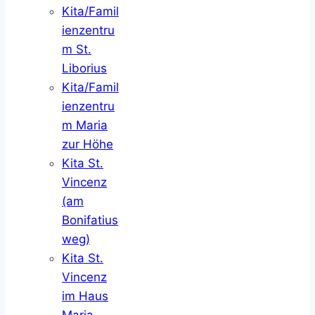
Kita/Famil
ienzentru
m St.
Liborius
Kita/Famil
ienzentru
m Maria
zur Höhe
Kita St.
Vincenz
(am
Bonifatius
weg)
Kita St.
Vincenz
im Haus