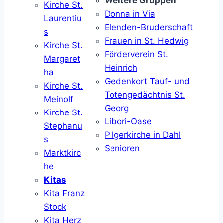
Weitere Gruppen
Kirche St.
Donna in Via
Laurentiu
Elenden-Bruderschaft
s
Frauen in St. Hedwig
Kirche St.
Förderverein St.
Margaret
Heinrich
ha
Gedenkort Tauf- und
Kirche St.
Totengedächtnis St.
Meinolf
Georg
Kirche St.
Libori-Oase
Stephanu
Pilgerkirche in Dahl
s
Senioren
Marktkirc
he
Kitas
Kita Franz
Stock
Kita Herz