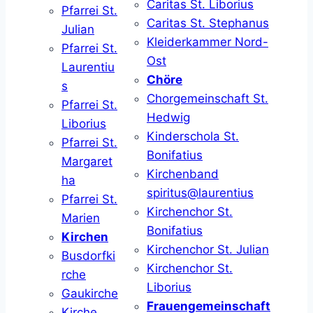
Caritas St. Liborius
Pfarrei St.
Caritas St. Stephanus
Julian
Kleiderkammer Nord-
Pfarrei St.
Ost
Laurentiu
Chöre
s
Chorgemeinschaft St.
Pfarrei St.
Hedwig
Liborius
Kinderschola St.
Pfarrei St.
Bonifatius
Margaret
Kirchenband
ha
spiritus@laurentius
Pfarrei St.
Kirchenchor St.
Marien
Bonifatius
Kirchen
Kirchenchor St. Julian
Busdorfki
Kirchenchor St.
rche
Liborius
Gaukirche
Frauengemeinschaft
Kirche