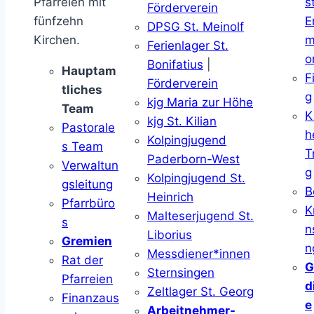
Pfarreien mit
s
Förderverein
fünfzehn
E
DPSG St. Meinolf
Kirchen.
m
Ferienlager St.
o
Bonifatius
|
Hauptam
F
Förderverein
tliches
g
kjg Maria zur Höhe
Team
K
kjg St. Kilian
Pastorale
h
Kolpingjugend
s Team
T
Paderborn-West
Verwaltun
g
Kolpingjugend St.
gsleitung
B
Heinrich
Pfarrbüro
K
Malteserjugend St.
s
n
Liborius
Gremien
n
Messdiener*innen
Rat der
G
Sternsingen
Pfarreien
d
Zeltlager St. Georg
Finanzaus
e
Arbeitnehmer-