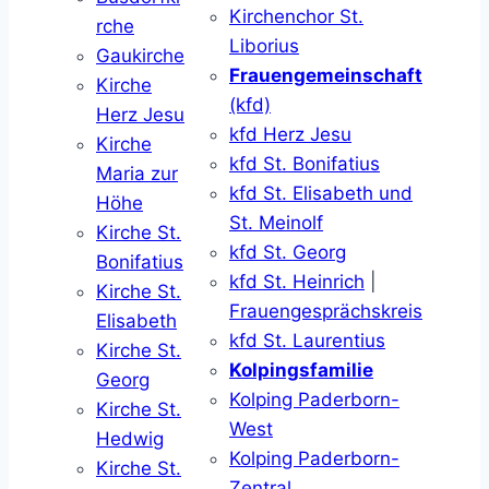
Kirchenchor St.
rche
Liborius
Gaukirche
Frauengemeinschaft
Kirche
(kfd)
Herz Jesu
kfd Herz Jesu
Kirche
kfd St. Bonifatius
Maria zur
kfd St. Elisabeth und
Höhe
St. Meinolf
Kirche St.
kfd St. Georg
Bonifatius
kfd St. Heinrich
|
Kirche St.
Frauengesprächskreis
Elisabeth
kfd St. Laurentius
Kirche St.
Kolpingsfamilie
Georg
Kolping Paderborn-
Kirche St.
West
Hedwig
Kolping Paderborn-
Kirche St.
Zentral