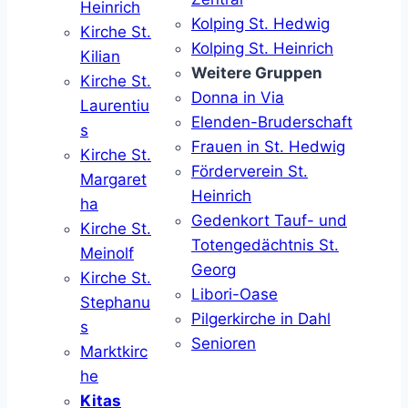
Heinrich
Kolping St. Hedwig
Kirche St.
Kolping St. Heinrich
Kilian
Weitere Gruppen
Kirche St.
Donna in Via
Laurentiu
Elenden-Bruderschaft
s
Frauen in St. Hedwig
Kirche St.
Förderverein St.
Margaret
Heinrich
ha
Gedenkort Tauf- und
Kirche St.
Totengedächtnis St.
Meinolf
Georg
Kirche St.
Libori-Oase
Stephanu
Pilgerkirche in Dahl
s
Senioren
Marktkirc
he
Kitas