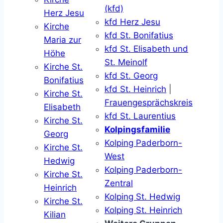
(kfd)
Herz Jesu
kfd Herz Jesu
Kirche
kfd St. Bonifatius
Maria zur
kfd St. Elisabeth und
Höhe
St. Meinolf
Kirche St.
kfd St. Georg
Bonifatius
kfd St. Heinrich
|
Kirche St.
Frauengesprächskreis
Elisabeth
kfd St. Laurentius
Kirche St.
Kolpingsfamilie
Georg
Kolping Paderborn-
Kirche St.
West
Hedwig
Kolping Paderborn-
Kirche St.
Zentral
Heinrich
Kolping St. Hedwig
Kirche St.
Kolping St. Heinrich
Kilian