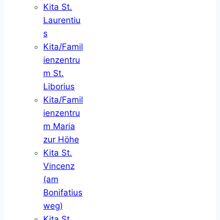
Kita St.
Laurentiu
s
Kita/Famil
ienzentru
m St.
Liborius
Kita/Famil
ienzentru
m Maria
zur Höhe
Kita St.
Vincenz
(am
Bonifatius
weg)
Kita St.