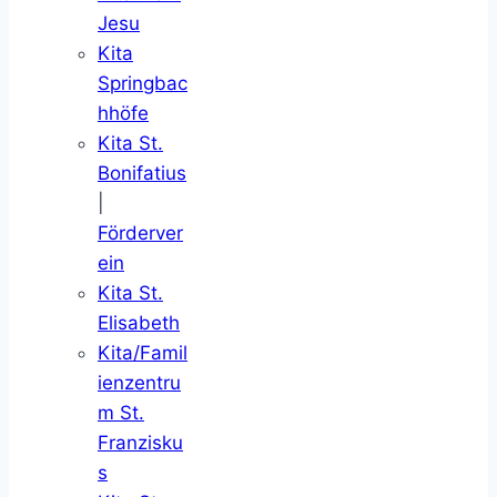
Jesu
Kita
Springbac
hhöfe
Kita St.
Bonifatius
|
Förderver
ein
Kita St.
Elisabeth
Kita/Famil
ienzentru
m St.
Franzisku
s