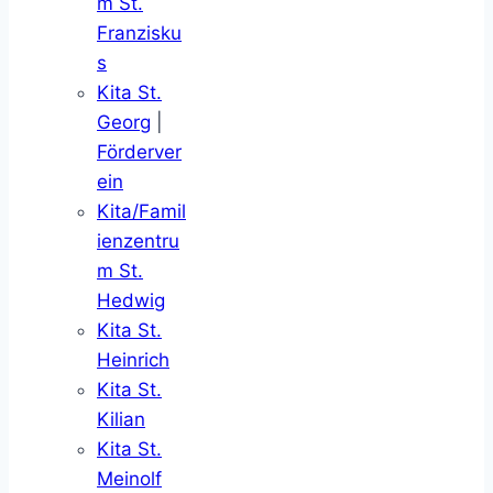
m St.
Franzisku
s
Kita St.
Georg
|
Förderver
ein
Kita/Famil
ienzentru
m St.
Hedwig
Kita St.
Heinrich
Kita St.
Kilian
Kita St.
Meinolf