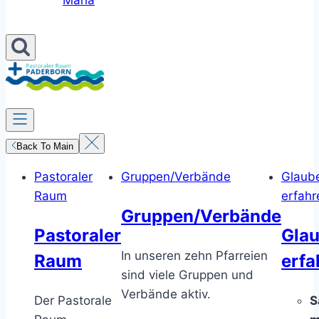
Maria
Back To Main
Pastoraler
Gruppen/Verbände
Glaub
Raum
erfahr
Gruppen/Verbände
Pastoraler
Gla
In unseren zehn Pfarreien
Raum
erfa
sind viele Gruppen und
Verbände aktiv.
Der Pastorale
S