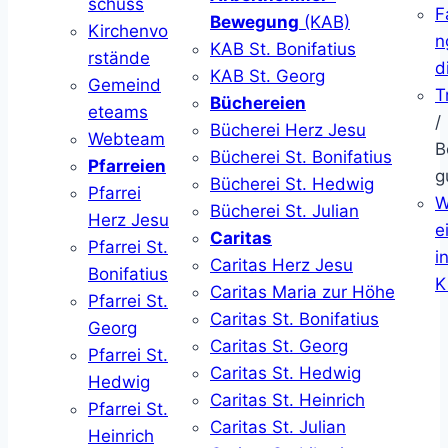
schuss
F
Bewegung
(KAB)
Kirchenvo
n
KAB St. Bonifatius
rstände
d
KAB St. Georg
Gemeind
T
Büchereien
eteams
/
Bücherei Herz Jesu
Webteam
B
Bücherei St. Bonifatius
Pfarreien
g
Bücherei St. Hedwig
Pfarrei
W
Bücherei St. Julian
Herz Jesu
ei
Caritas
Pfarrei St.
i
Caritas Herz Jesu
Bonifatius
K
Caritas Maria zur Höhe
Pfarrei St.
Caritas St. Bonifatius
Georg
Caritas St. Georg
Pfarrei St.
Caritas St. Hedwig
Hedwig
Caritas St. Heinrich
Pfarrei St.
Caritas St. Julian
Heinrich