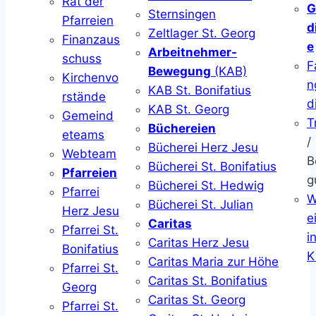
Rat der
G
Sternsingen
Pfarreien
d
Zeltlager St. Georg
Finanzaus
e
Arbeitnehmer-
schuss
F
Bewegung
(KAB)
Kirchenvo
n
KAB St. Bonifatius
rstände
d
KAB St. Georg
Gemeind
T
Büchereien
eteams
/
Bücherei Herz Jesu
Webteam
B
Bücherei St. Bonifatius
Pfarreien
g
Bücherei St. Hedwig
Pfarrei
W
Bücherei St. Julian
Herz Jesu
ei
Caritas
Pfarrei St.
i
Caritas Herz Jesu
Bonifatius
K
Caritas Maria zur Höhe
Pfarrei St.
Caritas St. Bonifatius
Georg
Caritas St. Georg
Pfarrei St.