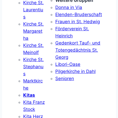
Weitere Gruppen
Kirche St.
Donna in Via
Laurentiu
Elenden-Bruderschaft
s
Frauen in St. Hedwig
Kirche St.
Förderverein St.
Margaret
Heinrich
ha
Gedenkort Tauf- und
Kirche St.
Totengedächtnis St.
Meinolf
Georg
Kirche St.
Libori-Oase
Stephanu
Pilgerkirche in Dahl
s
Senioren
Marktkirc
he
Kitas
Kita Franz
Stock
Kita Herz