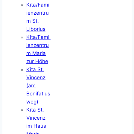
Kita/Famil
ienzentru
m St.
Liborius
Kita/Famil
ienzentru
m Maria
zur Höhe
Kita St.
Vincenz
(am
Bonifatius
weg)
Kita St.
Vincenz
im Haus