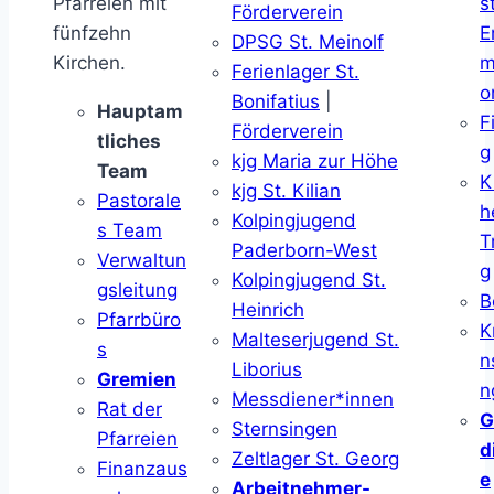
Pfarreien mit
s
Förderverein
fünfzehn
E
DPSG St. Meinolf
Kirchen.
m
Ferienlager St.
o
Bonifatius
|
Hauptam
F
Förderverein
tliches
g
kjg Maria zur Höhe
Team
K
kjg St. Kilian
Pastorale
h
Kolpingjugend
s Team
T
Paderborn-West
Verwaltun
g
Kolpingjugend St.
gsleitung
B
Heinrich
Pfarrbüro
K
Malteserjugend St.
s
n
Liborius
Gremien
n
Messdiener*innen
Rat der
G
Sternsingen
Pfarreien
d
Zeltlager St. Georg
Finanzaus
e
Arbeitnehmer-