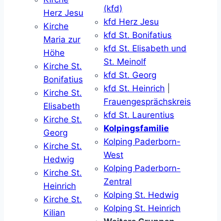
(kfd)
Herz Jesu
kfd Herz Jesu
Kirche
kfd St. Bonifatius
Maria zur
kfd St. Elisabeth und
Höhe
St. Meinolf
Kirche St.
kfd St. Georg
Bonifatius
kfd St. Heinrich
|
Kirche St.
Frauengesprächskreis
Elisabeth
kfd St. Laurentius
Kirche St.
Kolpingsfamilie
Georg
Kolping Paderborn-
Kirche St.
West
Hedwig
Kolping Paderborn-
Kirche St.
Zentral
Heinrich
Kolping St. Hedwig
Kirche St.
Kolping St. Heinrich
Kilian