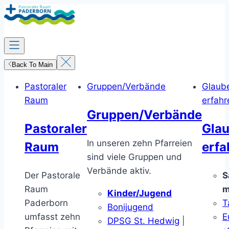
Zum
Inhalt
springen
Back To Main
Pastoraler
Gruppen/Verbände
Glaub
Raum
erfahr
Gruppen/Verbände
Pastoraler
Gla
In unseren zehn Pfarreien
Raum
erfa
sind viele Gruppen und
Verbände aktiv.
Der Pastorale
S
Raum
m
Kinder/Jugend
Paderborn
T
Bonijugend
umfasst zehn
E
DPSG St. Hedwig
|