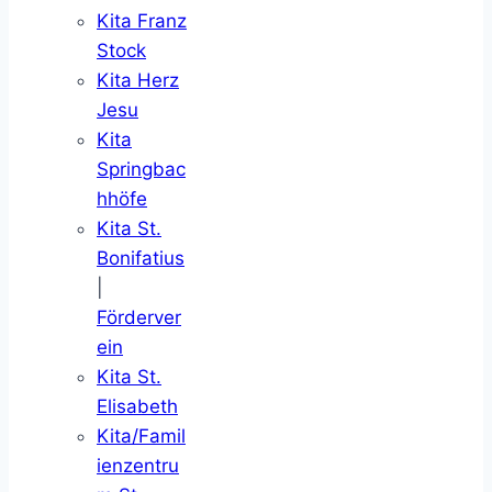
Kita Franz
Stock
Kita Herz
Jesu
Kita
Springbac
hhöfe
Kita St.
Bonifatius
|
Förderver
ein
Kita St.
Elisabeth
Kita/Famil
ienzentru