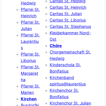
Caritas St. Hedwig
Hedwig
Caritas St. Heinrich
Pfarrei St.
Caritas St. Julian
Heinrich
Caritas St. Liborius
Pfarrei St.
Caritas St. Stephanus
Julian
Kleiderkammer Nord-
Pfarrei St.
Ost
Laurentiu
Chöre
s
Chorgemeinschaft St.
Pfarrei St.
Hedwig
Liborius
Kinderschola St.
Pfarrei St.
Bonifatius
Margaret
Kirchenband
ha
spiritus@laurentius
Pfarrei St.
Kirchenchor St.
Marien
Bonifatius
Kirchen
Kirchenchor St. Julian
Busdorfki