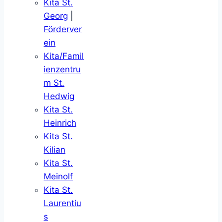
Kita St.
Georg
|
Förderver
ein
Kita/Famil
ienzentru
m St.
Hedwig
Kita St.
Heinrich
Kita St.
Kilian
Kita St.
Meinolf
Kita St.
Laurentiu
s