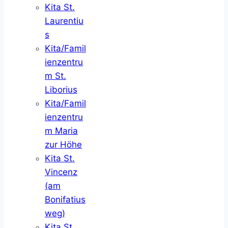
Kita St.
Laurentiu
s
Kita/Famil
ienzentru
m St.
Liborius
Kita/Famil
ienzentru
m Maria
zur Höhe
Kita St.
Vincenz
(am
Bonifatius
weg)
Kita St.