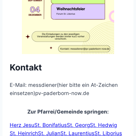
Kontakt
E-Mail:
messdiener(hier bitte ein At-Zeichen
einsetzen)pv-paderborn-now.de
Zur Pfarrei/Gemeinde springen:
Herz Jesu
St. Bonifatius
St. Georg
St. Hedwig
St. Heinrich
St. Julian
St. Laurentius
St. Liborius