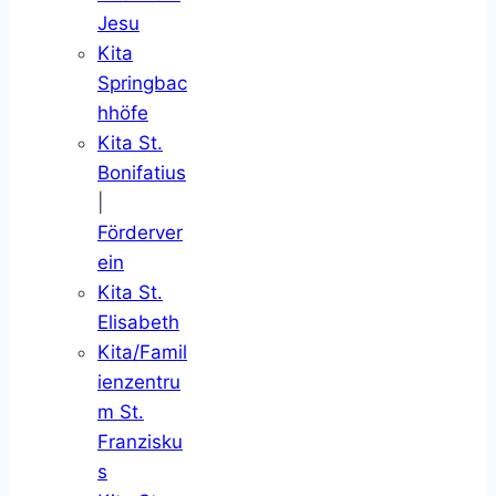
Jesu
Kita
Springbac
hhöfe
Kita St.
Bonifatius
|
Förderver
ein
Kita St.
Elisabeth
Kita/Famil
ienzentru
m St.
Franzisku
s