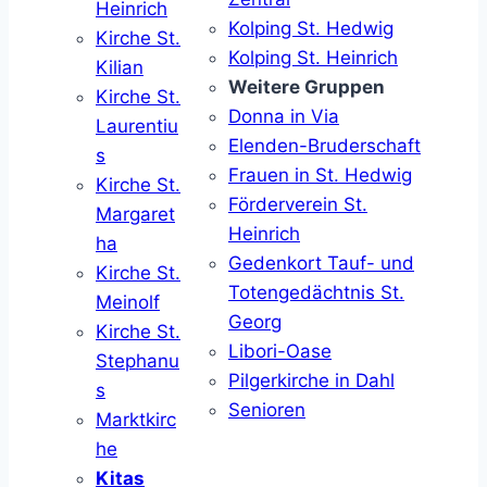
Heinrich
Kolping St. Hedwig
Kirche St.
Kolping St. Heinrich
Kilian
Weitere Gruppen
Kirche St.
Donna in Via
Laurentiu
Elenden-Bruderschaft
s
Frauen in St. Hedwig
Kirche St.
Förderverein St.
Margaret
Heinrich
ha
Gedenkort Tauf- und
Kirche St.
Totengedächtnis St.
Meinolf
Georg
Kirche St.
Libori-Oase
Stephanu
Pilgerkirche in Dahl
s
Senioren
Marktkirc
he
Kitas