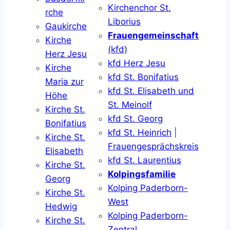
Kirchenchor St.
rche
Liborius
Gaukirche
Frauengemeinschaft
Kirche
(kfd)
Herz Jesu
kfd Herz Jesu
Kirche
kfd St. Bonifatius
Maria zur
kfd St. Elisabeth und
Höhe
St. Meinolf
Kirche St.
kfd St. Georg
Bonifatius
kfd St. Heinrich
|
Kirche St.
Frauengesprächskreis
Elisabeth
kfd St. Laurentius
Kirche St.
Kolpingsfamilie
Georg
Kolping Paderborn-
Kirche St.
West
Hedwig
Kolping Paderborn-
Kirche St.
Zentral