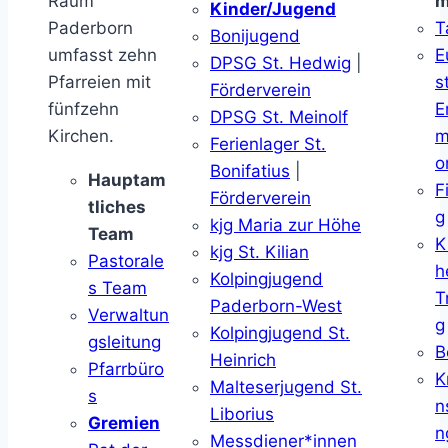
Raum
m
Kinder/Jugend
Paderborn
T
Bonijugend
umfasst zehn
E
DPSG St. Hedwig
|
Pfarreien mit
s
Förderverein
fünfzehn
E
DPSG St. Meinolf
Kirchen.
m
Ferienlager St.
o
Bonifatius
|
Hauptam
F
Förderverein
tliches
g
kjg Maria zur Höhe
Team
K
kjg St. Kilian
Pastorale
h
Kolpingjugend
s Team
T
Paderborn-West
Verwaltun
g
Kolpingjugend St.
gsleitung
B
Heinrich
Pfarrbüro
K
Malteserjugend St.
s
n
Liborius
Gremien
n
Messdiener*innen