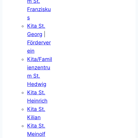
m St.
Franzisku
s
Kita St.
Georg
|
Förderver
ein
Kita/Famil
ienzentru
m St.
Hedwig
Kita St.
Heinrich
Kita St.
Kilian
Kita St.
Meinolf