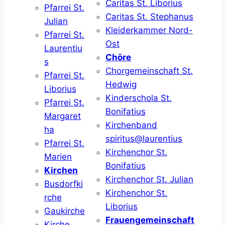
Caritas St. Liborius
Pfarrei St.
Caritas St. Stephanus
Julian
Kleiderkammer Nord-
Pfarrei St.
Ost
Laurentiu
Chöre
s
Chorgemeinschaft St.
Pfarrei St.
Hedwig
Liborius
Kinderschola St.
Pfarrei St.
Bonifatius
Margaret
Kirchenband
ha
spiritus@laurentius
Pfarrei St.
Kirchenchor St.
Marien
Bonifatius
Kirchen
Kirchenchor St. Julian
Busdorfki
Kirchenchor St.
rche
Liborius
Gaukirche
Frauengemeinschaft
Kirche