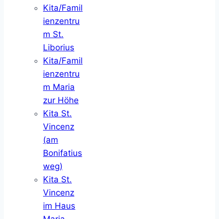
Kita/Famil
ienzentru
m St.
Liborius
Kita/Famil
ienzentru
m Maria
zur Höhe
Kita St.
Vincenz
(am
Bonifatius
weg)
Kita St.
Vincenz
im Haus