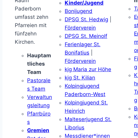
Raum
m
Kinder/Jugend
Paderborn
T
Bonijugend
umfasst zehn
E
DPSG St. Hedwig
|
Pfarreien mit
s
Förderverein
fünfzehn
E
DPSG St. Meinolf
Kirchen.
m
Ferienlager St.
o
Bonifatius
|
Hauptam
F
Förderverein
tliches
g
kjg Maria zur Höhe
Team
K
kjg St. Kilian
Pastorale
h
Kolpingjugend
s Team
T
Paderborn-West
Verwaltun
g
Kolpingjugend St.
gsleitung
B
Heinrich
Pfarrbüro
K
Malteserjugend St.
s
n
Liborius
Gremien
n
Messdiener*innen