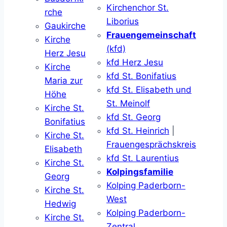
Kirchenchor St.
rche
Liborius
Gaukirche
Frauengemeinschaft
Kirche
(kfd)
Herz Jesu
kfd Herz Jesu
Kirche
kfd St. Bonifatius
Maria zur
kfd St. Elisabeth und
Höhe
St. Meinolf
Kirche St.
kfd St. Georg
Bonifatius
kfd St. Heinrich
|
Kirche St.
Frauengesprächskreis
Elisabeth
kfd St. Laurentius
Kirche St.
Kolpingsfamilie
Georg
Kolping Paderborn-
Kirche St.
West
Hedwig
Kolping Paderborn-
Kirche St.
Zentral