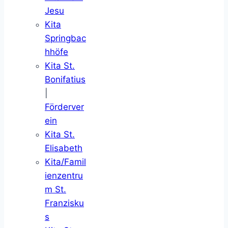
Jesu
Kita
Springbac
hhöfe
Kita St.
Bonifatius
|
Förderver
ein
Kita St.
Elisabeth
Kita/Famil
ienzentru
m St.
Franzisku
s