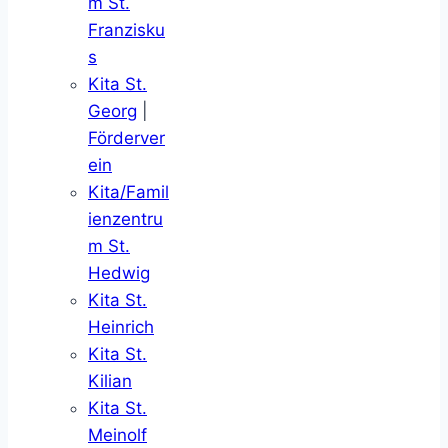
m St.
Franzisku
s
Kita St.
Georg
|
Förderver
ein
Kita/Famil
ienzentru
m St.
Hedwig
Kita St.
Heinrich
Kita St.
Kilian
Kita St.
Meinolf