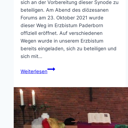
sich an der Vorbereitung dieser Synode zu
beteiligen. Am Abend des diözesanen
Forums am 23. Oktober 2021 wurde
dieser Weg im Erzbistum Paderborn
offiziell eröffnet. Auf verschiedenen
Wegen wurde in unserem Erzbistum
bereits eingeladen, sich zu beteiligen und
sich mit…
Synodaler
Weiterlesen
Prozess:
10
Fragen
für
die
Gläubigen
weltweit