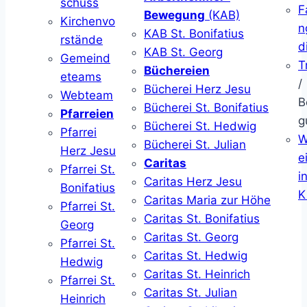
schuss
F
Bewegung
(KAB)
Kirchenvo
n
KAB St. Bonifatius
rstände
d
KAB St. Georg
Gemeind
T
Büchereien
eteams
/
Bücherei Herz Jesu
Webteam
B
Bücherei St. Bonifatius
Pfarreien
g
Bücherei St. Hedwig
Pfarrei
W
Bücherei St. Julian
Herz Jesu
ei
Caritas
Pfarrei St.
i
Caritas Herz Jesu
Bonifatius
K
Caritas Maria zur Höhe
Pfarrei St.
Caritas St. Bonifatius
Georg
Caritas St. Georg
Pfarrei St.
Caritas St. Hedwig
Hedwig
Caritas St. Heinrich
Pfarrei St.
Caritas St. Julian
Heinrich