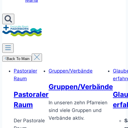
Maria
Back To Main
Pastoraler
Gruppen/Verbände
Glaub
Raum
erfahr
Gruppen/Verbände
Pastoraler
Gla
In unseren zehn Pfarreien
Raum
erfa
sind viele Gruppen und
Verbände aktiv.
Der Pastorale
S