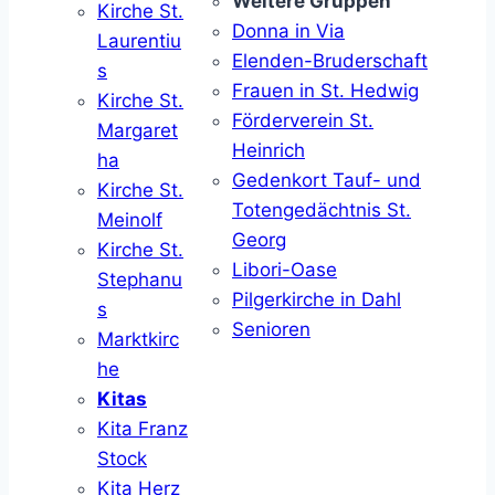
Weitere Gruppen
Kirche St.
Donna in Via
Laurentiu
Elenden-Bruderschaft
s
Frauen in St. Hedwig
Kirche St.
Förderverein St.
Margaret
Heinrich
ha
Gedenkort Tauf- und
Kirche St.
Totengedächtnis St.
Meinolf
Georg
Kirche St.
Libori-Oase
Stephanu
Pilgerkirche in Dahl
s
Senioren
Marktkirc
he
Kitas
Kita Franz
Stock
Kita Herz