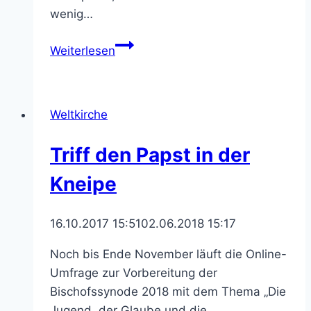
wenig…
Weltgebetstag
Weiterlesen
der
Frauen
2020
Weltkirche
–
Steh
Triff den Papst in der
auf,
nimm
Kneipe
deine
Matte
16.10.2017 15:51
02.06.2018 15:17
und
geh!
Noch bis Ende November läuft die Online-
Umfrage zur Vorbereitung der
Bischofssynode 2018 mit dem Thema „Die
Jugend, der Glaube und die