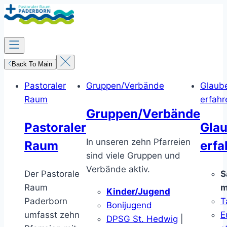
Zum
Inhalt
springen
Back To Main
Pastoraler
Gruppen/Verbände
Glaub
Raum
erfahr
Gruppen/Verbände
Pastoraler
Gla
In unseren zehn Pfarreien
Raum
erfa
sind viele Gruppen und
Verbände aktiv.
Der Pastorale
S
Raum
m
Kinder/Jugend
Paderborn
T
Bonijugend
umfasst zehn
E
DPSG St. Hedwig
|