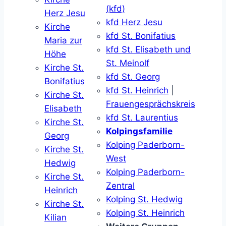
(kfd)
Herz Jesu
kfd Herz Jesu
Kirche
kfd St. Bonifatius
Maria zur
kfd St. Elisabeth und
Höhe
St. Meinolf
Kirche St.
kfd St. Georg
Bonifatius
kfd St. Heinrich
|
Kirche St.
Frauengesprächskreis
Elisabeth
kfd St. Laurentius
Kirche St.
Kolpingsfamilie
Georg
Kolping Paderborn-
Kirche St.
West
Hedwig
Kolping Paderborn-
Kirche St.
Zentral
Heinrich
Kolping St. Hedwig
Kirche St.
Kolping St. Heinrich
Kilian