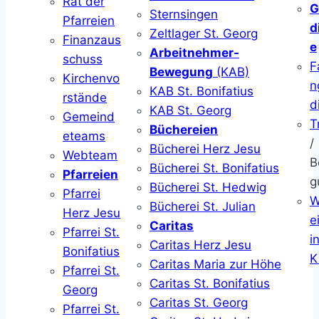
Rat der
G
Sternsingen
Pfarreien
d
Zeltlager St. Georg
Finanzaus
e
Arbeitnehmer-
schuss
F
Bewegung
(KAB)
Kirchenvo
n
KAB St. Bonifatius
rstände
d
KAB St. Georg
Gemeind
T
Büchereien
eteams
/
Bücherei Herz Jesu
Webteam
B
Bücherei St. Bonifatius
Pfarreien
g
Bücherei St. Hedwig
Pfarrei
W
Bücherei St. Julian
Herz Jesu
ei
Caritas
Pfarrei St.
i
Caritas Herz Jesu
Bonifatius
K
Caritas Maria zur Höhe
Pfarrei St.
Caritas St. Bonifatius
Georg
Caritas St. Georg
Pfarrei St.