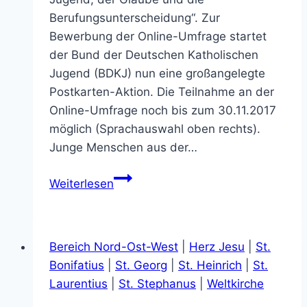
Berufungsunterscheidung“. Zur
Bewerbung der Online-Umfrage startet
der Bund der Deutschen Katholischen
Jugend (BDKJ) nun eine großangelegte
Postkarten-Aktion. Die Teilnahme an der
Online-Umfrage noch bis zum 30.11.2017
möglich (Sprachauswahl oben rechts).
Junge Menschen aus der…
Triff
Weiterlesen
den
Papst
in
Bereich Nord-Ost-West
|
Herz Jesu
|
St.
der
Bonifatius
|
St. Georg
|
St. Heinrich
|
St.
Kneipe
Laurentius
|
St. Stephanus
|
Weltkirche