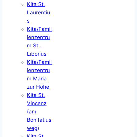
Kita St.
Laurentiu
s
Kita/Famil
ienzentru
m St.
Liborius
Kita/Famil
ienzentru
m Maria
zur Höhe
Kita St.
Vincenz
(am
Bonifatius
weg)
Kita St.