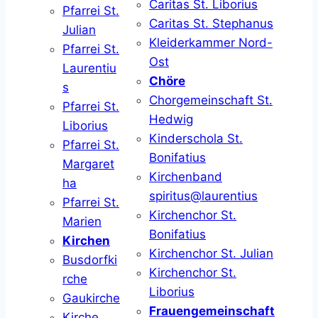
Caritas St. Liborius
Pfarrei St.
Caritas St. Stephanus
Julian
Kleiderkammer Nord-
Pfarrei St.
Ost
Laurentiu
Chöre
s
Chorgemeinschaft St.
Pfarrei St.
Hedwig
Liborius
Kinderschola St.
Pfarrei St.
Bonifatius
Margaret
Kirchenband
ha
spiritus@laurentius
Pfarrei St.
Kirchenchor St.
Marien
Bonifatius
Kirchen
Kirchenchor St. Julian
Busdorfki
Kirchenchor St.
rche
Liborius
Gaukirche
Frauengemeinschaft
Kirche