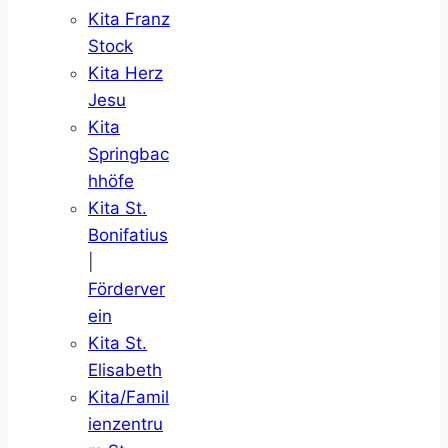
Kita Franz
Stock
Kita Herz
Jesu
Kita
Springbac
hhöfe
Kita St.
Bonifatius
|
Förderver
ein
Kita St.
Elisabeth
Kita/Famil
ienzentru