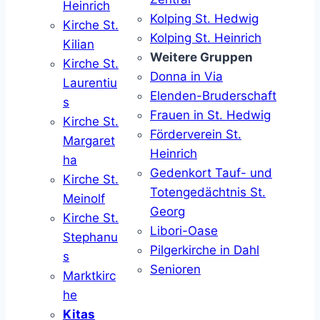
Heinrich
Kolping St. Hedwig
Kirche St.
Kolping St. Heinrich
Kilian
Weitere Gruppen
Kirche St.
Donna in Via
Laurentiu
Elenden-Bruderschaft
s
Frauen in St. Hedwig
Kirche St.
Förderverein St.
Margaret
Heinrich
ha
Gedenkort Tauf- und
Kirche St.
Totengedächtnis St.
Meinolf
Georg
Kirche St.
Libori-Oase
Stephanu
Pilgerkirche in Dahl
s
Senioren
Marktkirc
he
Kitas