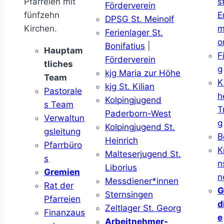
Pfarreien mit
s
Förderverein
fünfzehn
E
DPSG St. Meinolf
Kirchen.
m
Ferienlager St.
o
Bonifatius
|
Hauptam
F
Förderverein
tliches
g
kjg Maria zur Höhe
Team
K
kjg St. Kilian
Pastorale
h
Kolpingjugend
s Team
T
Paderborn-West
Verwaltun
g
Kolpingjugend St.
gsleitung
B
Heinrich
Pfarrbüro
K
Malteserjugend St.
s
n
Liborius
Gremien
n
Messdiener*innen
Rat der
G
Sternsingen
Pfarreien
d
Zeltlager St. Georg
Finanzaus
e
Arbeitnehmer-