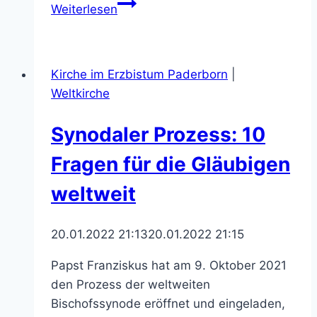
Weltgebetstag
Weiterlesen
der
Frauen
in
Kirche im Erzbistum Paderborn
|
Paderborn
Weltkirche
im
Forum
Synodaler Prozess: 10
St.
Liborius.
Fragen für die Gläubigen
weltweit
20.01.2022 21:13
20.01.2022 21:15
Papst Franziskus hat am 9. Oktober 2021
den Prozess der weltweiten
Bischofssynode eröffnet und eingeladen,