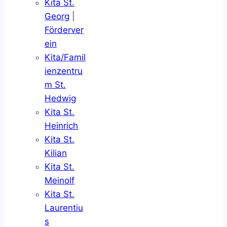
Kita St.
Georg
|
Förderver
ein
Kita/Famil
ienzentru
m St.
Hedwig
Kita St.
Heinrich
Kita St.
Kilian
Kita St.
Meinolf
Kita St.
Laurentiu
s