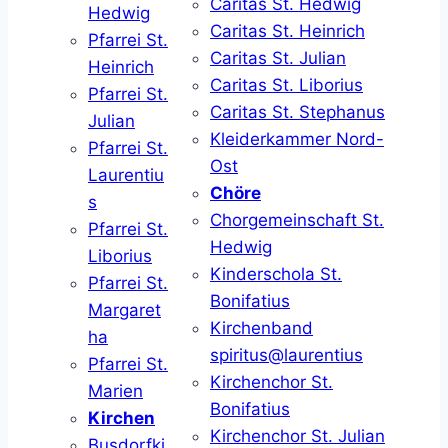
Caritas St. Hedwig
Hedwig
Caritas St. Heinrich
Pfarrei St.
Caritas St. Julian
Heinrich
Caritas St. Liborius
Pfarrei St.
Caritas St. Stephanus
Julian
Kleiderkammer Nord-
Pfarrei St.
Ost
Laurentiu
Chöre
s
Chorgemeinschaft St.
Pfarrei St.
Hedwig
Liborius
Kinderschola St.
Pfarrei St.
Bonifatius
Margaret
Kirchenband
ha
spiritus@laurentius
Pfarrei St.
Kirchenchor St.
Marien
Bonifatius
Kirchen
Kirchenchor St. Julian
Busdorfki