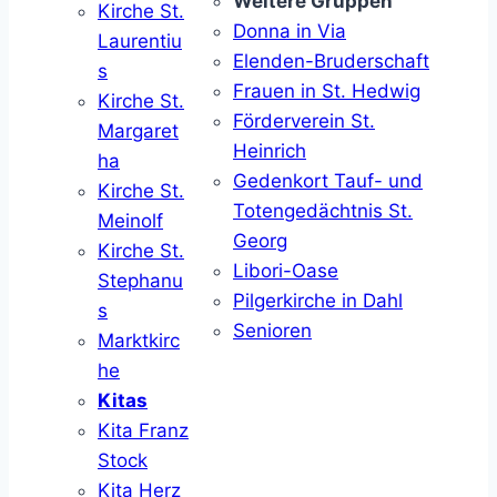
Weitere Gruppen
Kirche St.
Donna in Via
Laurentiu
Elenden-Bruderschaft
s
Frauen in St. Hedwig
Kirche St.
Förderverein St.
Margaret
Heinrich
ha
Gedenkort Tauf- und
Kirche St.
Totengedächtnis St.
Meinolf
Georg
Kirche St.
Libori-Oase
Stephanu
Pilgerkirche in Dahl
s
Senioren
Marktkirc
he
Kitas
Kita Franz
Stock
Kita Herz