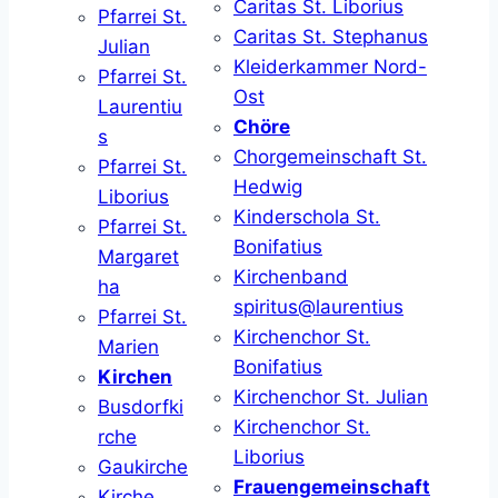
Caritas St. Liborius
Pfarrei St.
Caritas St. Stephanus
Julian
Kleiderkammer Nord-
Pfarrei St.
Ost
Laurentiu
Chöre
s
Chorgemeinschaft St.
Pfarrei St.
Hedwig
Liborius
Kinderschola St.
Pfarrei St.
Bonifatius
Margaret
Kirchenband
ha
spiritus@laurentius
Pfarrei St.
Kirchenchor St.
Marien
Bonifatius
Kirchen
Kirchenchor St. Julian
Busdorfki
Kirchenchor St.
rche
Liborius
Gaukirche
Frauengemeinschaft
Kirche