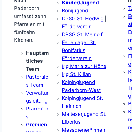
Raum
m
Kinder/Jugend
Paderborn
T
Bonijugend
umfasst zehn
E
DPSG St. Hedwig
|
Pfarreien mit
s
Förderverein
fünfzehn
E
DPSG St. Meinolf
Kirchen.
m
Ferienlager St.
o
Bonifatius
|
Hauptam
F
Förderverein
tliches
g
kjg Maria zur Höhe
Team
K
kjg St. Kilian
Pastorale
h
Kolpingjugend
s Team
T
Paderborn-West
Verwaltun
g
Kolpingjugend St.
gsleitung
B
Heinrich
Pfarrbüro
K
Malteserjugend St.
s
n
Liborius
Gremien
n
Messdiener*innen