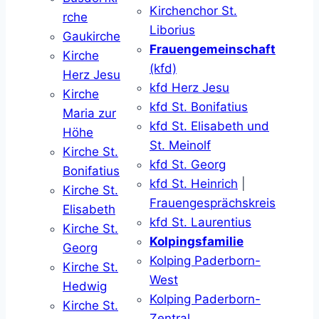
Kirchenchor St.
rche
Liborius
Gaukirche
Frauengemeinschaft
Kirche
(kfd)
Herz Jesu
kfd Herz Jesu
Kirche
kfd St. Bonifatius
Maria zur
kfd St. Elisabeth und
Höhe
St. Meinolf
Kirche St.
kfd St. Georg
Bonifatius
kfd St. Heinrich
|
Kirche St.
Frauengesprächskreis
Elisabeth
kfd St. Laurentius
Kirche St.
Kolpingsfamilie
Georg
Kolping Paderborn-
Kirche St.
West
Hedwig
Kolping Paderborn-
Kirche St.
Zentral