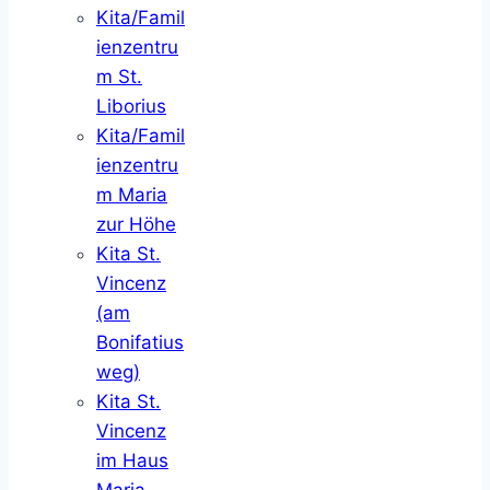
Kita/Famil
ienzentru
m St.
Liborius
Kita/Famil
ienzentru
m Maria
zur Höhe
Kita St.
Vincenz
(am
Bonifatius
weg)
Kita St.
Vincenz
im Haus