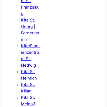
m St.
Franzisku
s
Kita St.
Georg
|
Förderver
ein
Kita/Famil
ienzentru
m St.
Hedwig
Kita St.
Heinrich
Kita St.
Kilian
Kita St.
Meinolf