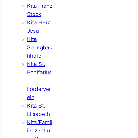
Kita Franz
Stock
Kita Herz
Jesu
Kita
Springbac
hhöfe
Kita St.
Bonifatius
|
Förderver
ein
Kita St.
Elisabeth
Kita/Famil
ienzentru