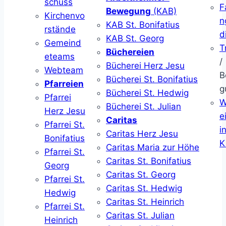
schuss
F
Bewegung
(KAB)
Kirchenvo
n
KAB St. Bonifatius
rstände
d
KAB St. Georg
Gemeind
T
Büchereien
eteams
/
Bücherei Herz Jesu
Webteam
B
Bücherei St. Bonifatius
Pfarreien
g
Bücherei St. Hedwig
Pfarrei
W
Bücherei St. Julian
Herz Jesu
ei
Caritas
Pfarrei St.
i
Caritas Herz Jesu
Bonifatius
K
Caritas Maria zur Höhe
Pfarrei St.
Caritas St. Bonifatius
Georg
Caritas St. Georg
Pfarrei St.
Caritas St. Hedwig
Hedwig
Caritas St. Heinrich
Pfarrei St.
Caritas St. Julian
Heinrich