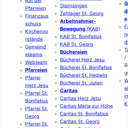
Rat der
G
Sternsingen
Pfarreien
d
Zeltlager St. Georg
Finanzaus
e
Arbeitnehmer-
schuss
F
Bewegung
(KAB)
Kirchenvo
n
KAB St. Bonifatius
rstände
d
KAB St. Georg
Gemeind
T
Büchereien
eteams
/
Bücherei Herz Jesu
Webteam
B
Bücherei St. Bonifatius
Pfarreien
g
Bücherei St. Hedwig
Pfarrei
W
Bücherei St. Julian
Herz Jesu
ei
Caritas
Pfarrei St.
i
Caritas Herz Jesu
Bonifatius
K
Caritas Maria zur Höhe
Pfarrei St.
Caritas St. Bonifatius
Georg
Caritas St. Georg
Pfarrei St.