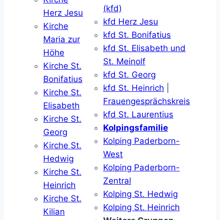
(kfd)
Herz Jesu
kfd Herz Jesu
Kirche
kfd St. Bonifatius
Maria zur
kfd St. Elisabeth und
Höhe
St. Meinolf
Kirche St.
kfd St. Georg
Bonifatius
kfd St. Heinrich
|
Kirche St.
Frauengesprächskreis
Elisabeth
kfd St. Laurentius
Kirche St.
Kolpingsfamilie
Georg
Kolping Paderborn-
Kirche St.
West
Hedwig
Kolping Paderborn-
Kirche St.
Zentral
Heinrich
Kolping St. Hedwig
Kirche St.
Kolping St. Heinrich
Kilian