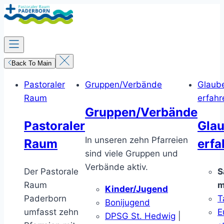
Zum
Inhalt
springen
Back To Main
Pastoraler
Gruppen/Verbände
Glaub
Raum
erfahr
Gruppen/Verbände
Pastoraler
Gla
In unseren zehn Pfarreien
Raum
erfa
sind viele Gruppen und
Verbände aktiv.
Der Pastorale
S
Raum
m
Kinder/Jugend
Paderborn
T
Bonijugend
umfasst zehn
E
DPSG St. Hedwig
|