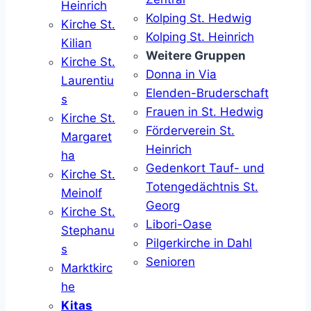
Heinrich
Kolping St. Hedwig
Kirche St.
Kolping St. Heinrich
Kilian
Weitere Gruppen
Kirche St.
Donna in Via
Laurentiu
Elenden-Bruderschaft
s
Frauen in St. Hedwig
Kirche St.
Förderverein St.
Margaret
Heinrich
ha
Gedenkort Tauf- und
Kirche St.
Totengedächtnis St.
Meinolf
Georg
Kirche St.
Libori-Oase
Stephanu
Pilgerkirche in Dahl
s
Senioren
Marktkirc
he
Kitas