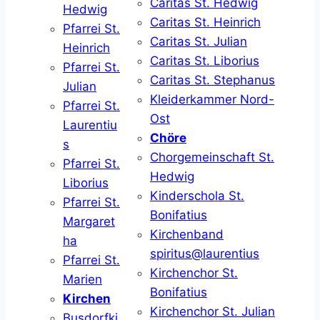
Caritas St. Hedwig
Hedwig
Caritas St. Heinrich
Pfarrei St.
Caritas St. Julian
Heinrich
Caritas St. Liborius
Pfarrei St.
Caritas St. Stephanus
Julian
Kleiderkammer Nord-
Pfarrei St.
Ost
Laurentiu
Chöre
s
Chorgemeinschaft St.
Pfarrei St.
Hedwig
Liborius
Kinderschola St.
Pfarrei St.
Bonifatius
Margaret
Kirchenband
ha
spiritus@laurentius
Pfarrei St.
Kirchenchor St.
Marien
Bonifatius
Kirchen
Kirchenchor St. Julian
Busdorfki