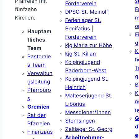
Pfarreien mit
s
Förderverein
fünfzehn
E
DPSG St. Meinolf
Kirchen.
m
Ferienlager St.
o
Bonifatius
|
Hauptam
F
Förderverein
tliches
g
kjg Maria zur Höhe
Team
K
kjg St. Kilian
Pastorale
h
Kolpingjugend
s Team
T
Paderborn-West
Verwaltun
g
Kolpingjugend St.
gsleitung
B
Heinrich
Pfarrbüro
K
Malteserjugend St.
s
n
Liborius
Gremien
n
Messdiener*innen
Rat der
G
Sternsingen
Pfarreien
d
Zeltlager St. Georg
Finanzaus
e
Arbeitnehmer-