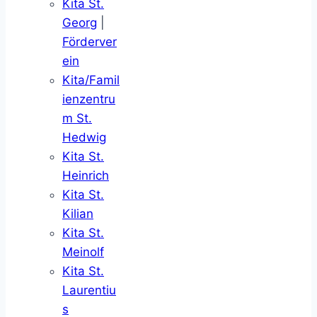
Kita St.
Georg
|
Förderver
ein
Kita/Famil
ienzentru
m St.
Hedwig
Kita St.
Heinrich
Kita St.
Kilian
Kita St.
Meinolf
Kita St.
Laurentiu
s