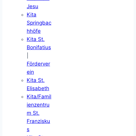
Jesu
Kita
Springbac
hhöfe
Kita St.
Bonifatius
|
Förderver
ein
Kita St.
Elisabeth
Kita/Famil
ienzentru
m St.
Franzisku
s