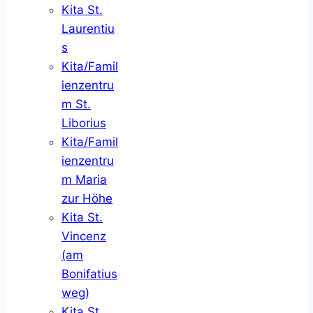
Kita St.
Laurentiu
s
Kita/Famil
ienzentru
m St.
Liborius
Kita/Famil
ienzentru
m Maria
zur Höhe
Kita St.
Vincenz
(am
Bonifatius
weg)
Kita St.