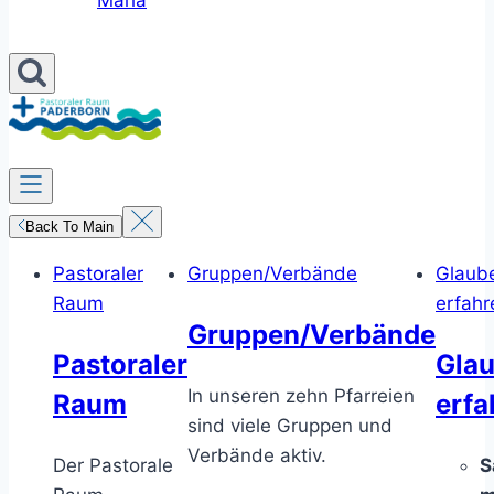
Maria
Back To Main
Pastoraler
Gruppen/Verbände
Glaub
Raum
erfahr
Gruppen/Verbände
Pastoraler
Gla
In unseren zehn Pfarreien
Raum
erfa
sind viele Gruppen und
Verbände aktiv.
Der Pastorale
S