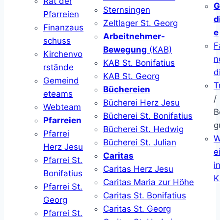
Rat der
G
Sternsingen
Pfarreien
d
Zeltlager St. Georg
Finanzaus
e
Arbeitnehmer-
schuss
F
Bewegung
(KAB)
Kirchenvo
n
KAB St. Bonifatius
rstände
d
KAB St. Georg
Gemeind
T
Büchereien
eteams
/
Bücherei Herz Jesu
Webteam
B
Bücherei St. Bonifatius
Pfarreien
g
Bücherei St. Hedwig
Pfarrei
W
Bücherei St. Julian
Herz Jesu
ei
Caritas
Pfarrei St.
i
Caritas Herz Jesu
Bonifatius
K
Caritas Maria zur Höhe
Pfarrei St.
Caritas St. Bonifatius
Georg
Caritas St. Georg
Pfarrei St.