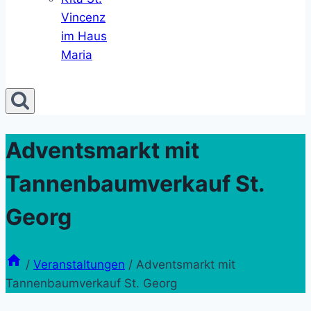
Vincenz
im Haus
Maria
Adventsmarkt mit
Tannenbaumverkauf St.
Georg
/
Veranstaltungen
/
Adventsmarkt mit
Tannenbaumverkauf St. Georg