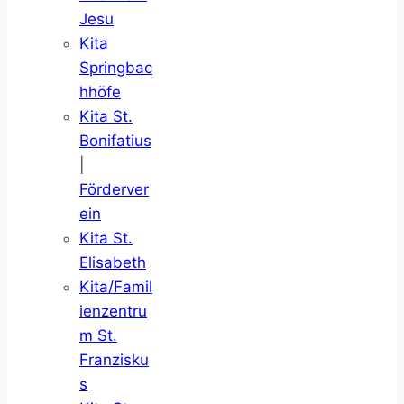
Jesu
Kita
Springbac
hhöfe
Kita St.
Bonifatius
|
Förderver
ein
Kita St.
Elisabeth
Kita/Famil
ienzentru
m St.
Franzisku
s