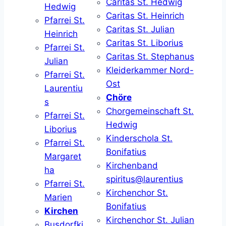
Caritas St. Hedwig
Hedwig
Caritas St. Heinrich
Pfarrei St.
Caritas St. Julian
Heinrich
Caritas St. Liborius
Pfarrei St.
Caritas St. Stephanus
Julian
Kleiderkammer Nord-
Pfarrei St.
Ost
Laurentiu
Chöre
s
Chorgemeinschaft St.
Pfarrei St.
Hedwig
Liborius
Kinderschola St.
Pfarrei St.
Bonifatius
Margaret
Kirchenband
ha
spiritus@laurentius
Pfarrei St.
Kirchenchor St.
Marien
Bonifatius
Kirchen
Kirchenchor St. Julian
Busdorfki