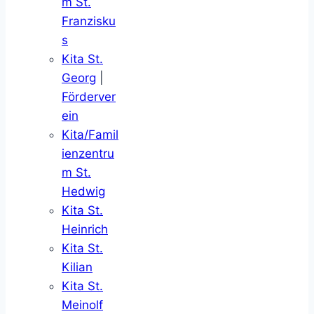
m St.
Franzisku
s
Kita St.
Georg
|
Förderver
ein
Kita/Famil
ienzentru
m St.
Hedwig
Kita St.
Heinrich
Kita St.
Kilian
Kita St.
Meinolf