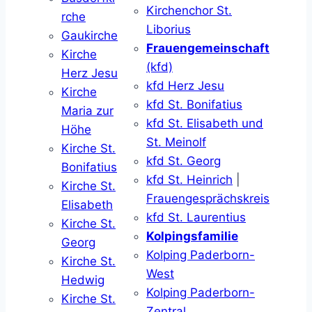
Kirchenchor St.
rche
Liborius
Gaukirche
Frauengemeinschaft
Kirche
(kfd)
Herz Jesu
kfd Herz Jesu
Kirche
kfd St. Bonifatius
Maria zur
kfd St. Elisabeth und
Höhe
St. Meinolf
Kirche St.
kfd St. Georg
Bonifatius
kfd St. Heinrich
|
Kirche St.
Frauengesprächskreis
Elisabeth
kfd St. Laurentius
Kirche St.
Kolpingsfamilie
Georg
Kolping Paderborn-
Kirche St.
West
Hedwig
Kolping Paderborn-
Kirche St.
Zentral