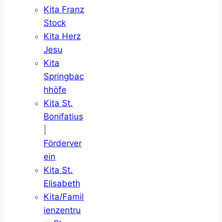
Kita Franz
Stock
Kita Herz
Jesu
Kita
Springbac
hhöfe
Kita St.
Bonifatius
|
Förderver
ein
Kita St.
Elisabeth
Kita/Famil
ienzentru