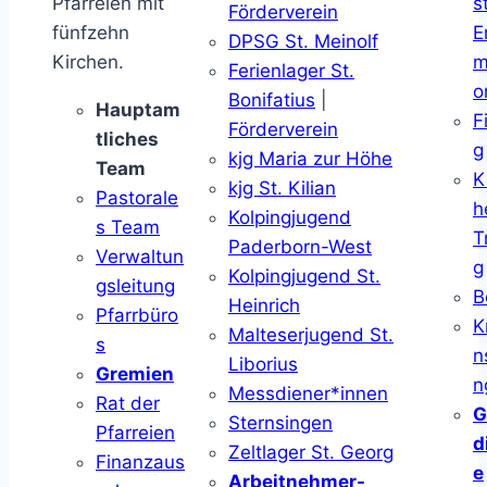
Pfarreien mit
s
Förderverein
fünfzehn
E
DPSG St. Meinolf
Kirchen.
m
Ferienlager St.
o
Bonifatius
|
Hauptam
F
Förderverein
tliches
g
kjg Maria zur Höhe
Team
K
kjg St. Kilian
Pastorale
h
Kolpingjugend
s Team
T
Paderborn-West
Verwaltun
g
Kolpingjugend St.
gsleitung
B
Heinrich
Pfarrbüro
K
Malteserjugend St.
s
n
Liborius
Gremien
n
Messdiener*innen
Rat der
G
Sternsingen
Pfarreien
d
Zeltlager St. Georg
Finanzaus
e
Arbeitnehmer-