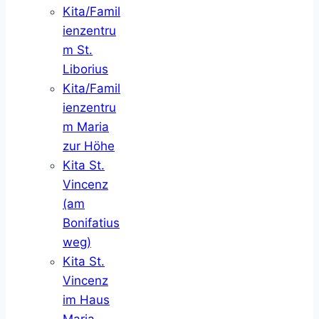
Kita/Famil
ienzentru
m St.
Liborius
Kita/Famil
ienzentru
m Maria
zur Höhe
Kita St.
Vincenz
(am
Bonifatius
weg)
Kita St.
Vincenz
im Haus