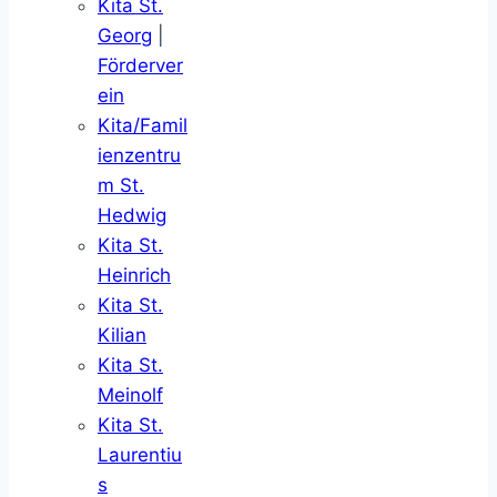
Kita St.
Georg
|
Förderver
ein
Kita/Famil
ienzentru
m St.
Hedwig
Kita St.
Heinrich
Kita St.
Kilian
Kita St.
Meinolf
Kita St.
Laurentiu
s