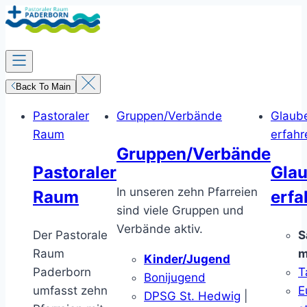
Zum
Inhalt
springen
Back To Main
Pastoraler
Gruppen/Verbände
Glaub
Raum
erfahr
Gruppen/Verbände
Pastoraler
Gla
In unseren zehn Pfarreien
Raum
erfa
sind viele Gruppen und
Verbände aktiv.
Der Pastorale
S
Raum
m
Kinder/Jugend
Paderborn
T
Bonijugend
umfasst zehn
E
DPSG St. Hedwig
|