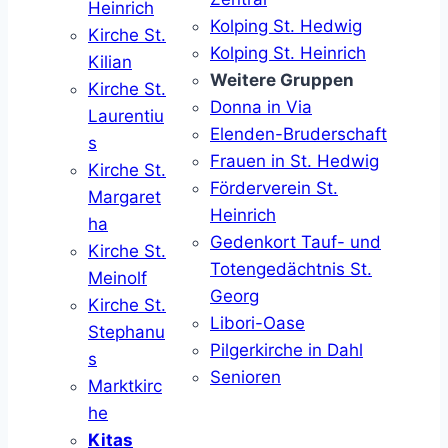
Heinrich
Kolping St. Hedwig
Kirche St.
Kolping St. Heinrich
Kilian
Weitere Gruppen
Kirche St.
Donna in Via
Laurentiu
Elenden-Bruderschaft
s
Frauen in St. Hedwig
Kirche St.
Förderverein St.
Margaret
Heinrich
ha
Gedenkort Tauf- und
Kirche St.
Totengedächtnis St.
Meinolf
Georg
Kirche St.
Libori-Oase
Stephanu
Pilgerkirche in Dahl
s
Senioren
Marktkirc
he
Kitas