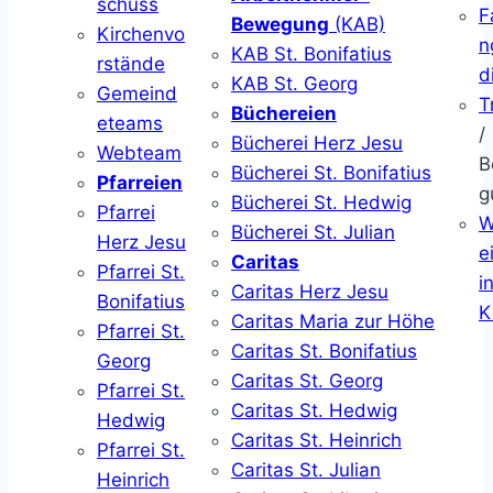
schuss
F
Bewegung
(KAB)
Kirchenvo
n
KAB St. Bonifatius
rstände
d
KAB St. Georg
Gemeind
T
Büchereien
eteams
/
Bücherei Herz Jesu
Webteam
B
Bücherei St. Bonifatius
Pfarreien
g
Bücherei St. Hedwig
Pfarrei
W
Bücherei St. Julian
Herz Jesu
ei
Caritas
Pfarrei St.
i
Caritas Herz Jesu
Bonifatius
K
Caritas Maria zur Höhe
Pfarrei St.
Caritas St. Bonifatius
Georg
Caritas St. Georg
Pfarrei St.
Caritas St. Hedwig
Hedwig
Caritas St. Heinrich
Pfarrei St.
Caritas St. Julian
Heinrich