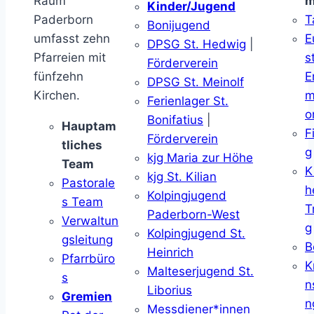
Raum
m
Kinder/Jugend
Paderborn
T
Bonijugend
umfasst zehn
E
DPSG St. Hedwig
|
Pfarreien mit
s
Förderverein
fünfzehn
E
DPSG St. Meinolf
Kirchen.
m
Ferienlager St.
o
Bonifatius
|
Hauptam
F
Förderverein
tliches
g
kjg Maria zur Höhe
Team
K
kjg St. Kilian
Pastorale
h
Kolpingjugend
s Team
T
Paderborn-West
Verwaltun
g
Kolpingjugend St.
gsleitung
B
Heinrich
Pfarrbüro
K
Malteserjugend St.
s
n
Liborius
Gremien
n
Messdiener*innen