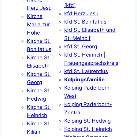
(kfd)
Herz Jesu
kfd Herz Jesu
Kirche
kfd St. Bonifatius
Maria zur
kfd St. Elisabeth und
Höhe
St. Meinolf
Kirche St.
kfd St. Georg
Bonifatius
kfd St. Heinrich
|
Kirche St.
Frauengesprächskreis
Elisabeth
kfd St. Laurentius
Kirche St.
Kolpingsfamilie
Georg
Kolping Paderborn-
Kirche St.
West
Hedwig
Kolping Paderborn-
Kirche St.
Zentral
Heinrich
Kolping St. Hedwig
Kirche St.
Kolping St. Heinrich
Kilian