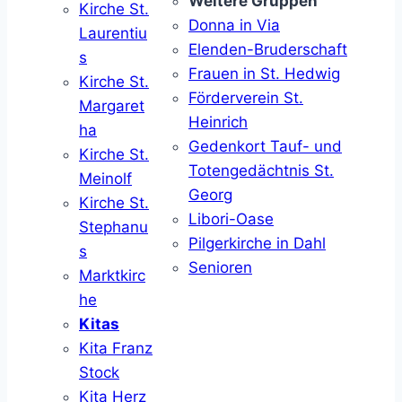
Weitere Gruppen
Kirche St.
Donna in Via
Laurentiu
Elenden-Bruderschaft
s
Frauen in St. Hedwig
Kirche St.
Förderverein St.
Margaret
Heinrich
ha
Gedenkort Tauf- und
Kirche St.
Totengedächtnis St.
Meinolf
Georg
Kirche St.
Libori-Oase
Stephanu
Pilgerkirche in Dahl
s
Senioren
Marktkirc
he
Kitas
Kita Franz
Stock
Kita Herz