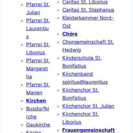
Caritas St. Liborius
Pfarrei St.
Caritas St. Stephanus
Julian
Kleiderkammer Nord-
Pfarrei St.
Ost
Laurentiu
Chöre
s
Chorgemeinschaft St.
Pfarrei St.
Hedwig
Liborius
Kinderschola St.
Pfarrei St.
Bonifatius
Margaret
Kirchenband
ha
spiritus@laurentius
Pfarrei St.
Kirchenchor St.
Marien
Bonifatius
Kirchen
Kirchenchor St. Julian
Busdorfki
Kirchenchor St.
rche
Liborius
Gaukirche
Frauengemeinschaft
Kirche