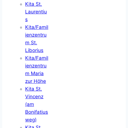
Kita St.
Laurentiu
s
Kita/Famil
ienzentru
m St.
Liborius
Kita/Famil
ienzentru
m Maria
zur Höhe
Kita St.
Vincenz
(am
Bonifatius
weg)
Kita St.