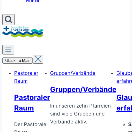
Maria
Back To Main
Pastoraler
Gruppen/Verbände
Glaub
Raum
erfahr
Gruppen/Verbände
Pastoraler
Gla
In unseren zehn Pfarreien
Raum
erfa
sind viele Gruppen und
Verbände aktiv.
Der Pastorale
S