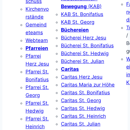
schuss
F
Bewegung
(KAB)
Kirchenvo
n
KAB St. Bonifatius
rstände
d
KAB St. Georg
Gemeind
T
Büchereien
eteams
/
Bücherei Herz Jesu
Webteam
B
Bücherei St. Bonifatius
Pfarreien
g
Bücherei St. Hedwig
Pfarrei
W
Bücherei St. Julian
Herz Jesu
ei
Caritas
Pfarrei St.
i
Caritas Herz Jesu
Bonifatius
K
Caritas Maria zur Höhe
Pfarrei St.
Caritas St. Bonifatius
Georg
Caritas St. Georg
Pfarrei St.
Caritas St. Hedwig
Hedwig
Caritas St. Heinrich
Pfarrei St.
Caritas St. Julian
Heinrich