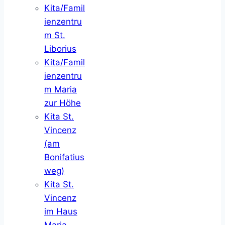
Kita/Famil
ienzentru
m St.
Liborius
Kita/Famil
ienzentru
m Maria
zur Höhe
Kita St.
Vincenz
(am
Bonifatius
weg)
Kita St.
Vincenz
im Haus