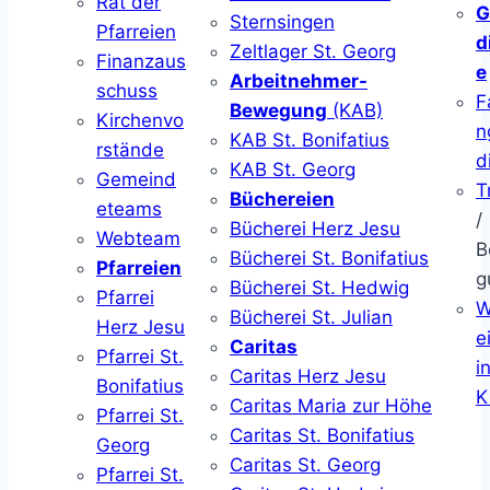
Rat der
G
Sternsingen
Pfarreien
d
Zeltlager St. Georg
Finanzaus
e
Arbeitnehmer-
schuss
F
Bewegung
(KAB)
Kirchenvo
n
KAB St. Bonifatius
rstände
d
KAB St. Georg
Gemeind
T
Büchereien
eteams
/
Bücherei Herz Jesu
Webteam
B
Bücherei St. Bonifatius
Pfarreien
g
Bücherei St. Hedwig
Pfarrei
W
Bücherei St. Julian
Herz Jesu
ei
Caritas
Pfarrei St.
i
Caritas Herz Jesu
Bonifatius
K
Caritas Maria zur Höhe
Pfarrei St.
Caritas St. Bonifatius
Georg
Caritas St. Georg
Pfarrei St.