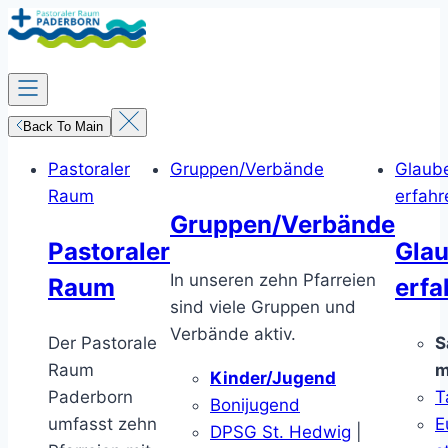
Zum
Inhalt
springen
Back To Main
Pastoraler
Gruppen/Verbände
Glaub
Raum
erfahr
Gruppen/Verbände
Pastoraler
Gla
In unseren zehn Pfarreien
Raum
erfa
sind viele Gruppen und
Verbände aktiv.
Der Pastorale
S
Raum
m
Kinder/Jugend
Paderborn
T
Bonijugend
umfasst zehn
E
DPSG St. Hedwig
|