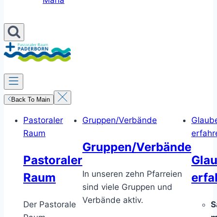
Maria
Back To Main
Pastoraler
Gruppen/Verbände
Glaub
Raum
erfahr
Gruppen/Verbände
Pastoraler
Gla
In unseren zehn Pfarreien
Raum
erfa
sind viele Gruppen und
Verbände aktiv.
Der Pastorale
S