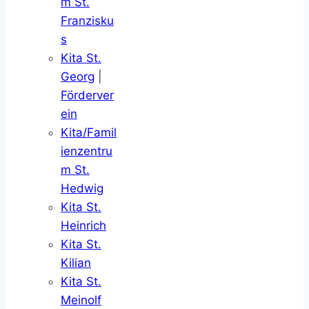
m St.
Franzisku
s
Kita St.
Georg
|
Förderver
ein
Kita/Famil
ienzentru
m St.
Hedwig
Kita St.
Heinrich
Kita St.
Kilian
Kita St.
Meinolf