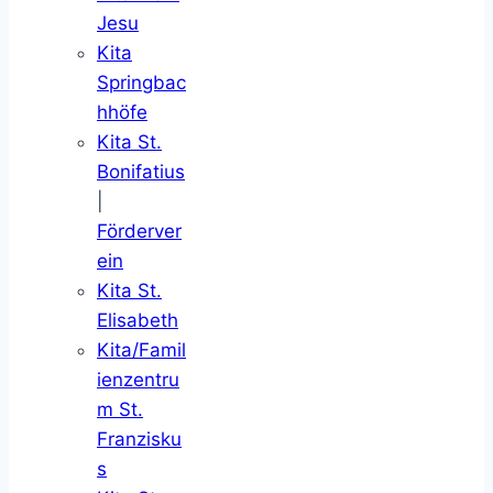
Jesu
Kita
Springbac
hhöfe
Kita St.
Bonifatius
|
Förderver
ein
Kita St.
Elisabeth
Kita/Famil
ienzentru
m St.
Franzisku
s