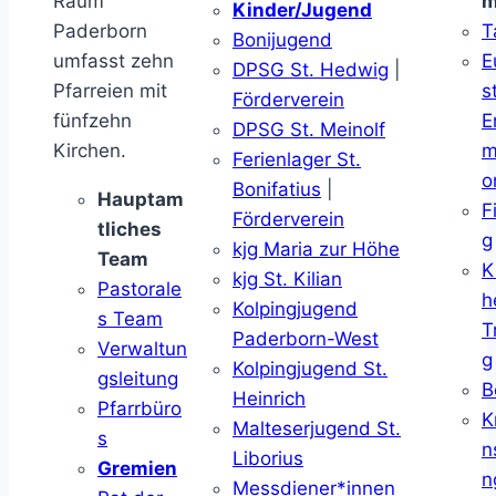
Raum
m
Kinder/Jugend
Paderborn
T
Bonijugend
umfasst zehn
E
DPSG St. Hedwig
|
Pfarreien mit
s
Förderverein
fünfzehn
E
DPSG St. Meinolf
Kirchen.
m
Ferienlager St.
o
Bonifatius
|
Hauptam
F
Förderverein
tliches
g
kjg Maria zur Höhe
Team
K
kjg St. Kilian
Pastorale
h
Kolpingjugend
s Team
T
Paderborn-West
Verwaltun
g
Kolpingjugend St.
gsleitung
B
Heinrich
Pfarrbüro
K
Malteserjugend St.
s
n
Liborius
Gremien
n
Messdiener*innen