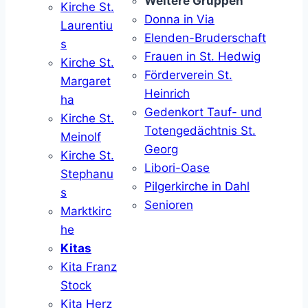
Weitere Gruppen
Kirche St.
Donna in Via
Laurentiu
Elenden-Bruderschaft
s
Frauen in St. Hedwig
Kirche St.
Förderverein St.
Margaret
Heinrich
ha
Gedenkort Tauf- und
Kirche St.
Totengedächtnis St.
Meinolf
Georg
Kirche St.
Libori-Oase
Stephanu
Pilgerkirche in Dahl
s
Senioren
Marktkirc
he
Kitas
Kita Franz
Stock
Kita Herz