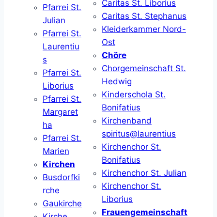
Caritas St. Liborius
Pfarrei St.
Caritas St. Stephanus
Julian
Kleiderkammer Nord-
Pfarrei St.
Ost
Laurentiu
Chöre
s
Chorgemeinschaft St.
Pfarrei St.
Hedwig
Liborius
Kinderschola St.
Pfarrei St.
Bonifatius
Margaret
Kirchenband
ha
spiritus@laurentius
Pfarrei St.
Kirchenchor St.
Marien
Bonifatius
Kirchen
Kirchenchor St. Julian
Busdorfki
Kirchenchor St.
rche
Liborius
Gaukirche
Frauengemeinschaft
Kirche