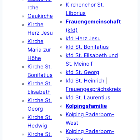
Kirchenchor St.
rche
Liborius
Gaukirche
Frauengemeinschaft
Kirche
(kfd)
Herz Jesu
kfd Herz Jesu
Kirche
kfd St. Bonifatius
Maria zur
kfd St. Elisabeth und
Höhe
St. Meinolf
Kirche St.
kfd St. Georg
Bonifatius
kfd St. Heinrich
|
Kirche St.
Frauengesprächskreis
Elisabeth
kfd St. Laurentius
Kirche St.
Kolpingsfamilie
Georg
Kolping Paderborn-
Kirche St.
West
Hedwig
Kolping Paderborn-
Kirche St.
Zentral