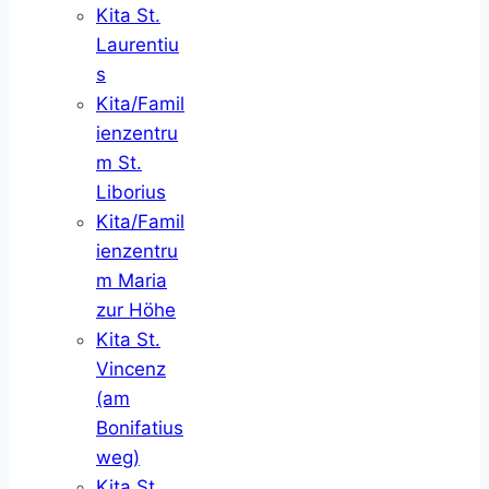
Kita St.
Laurentiu
s
Kita/Famil
ienzentru
m St.
Liborius
Kita/Famil
ienzentru
m Maria
zur Höhe
Kita St.
Vincenz
(am
Bonifatius
weg)
Kita St.