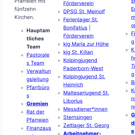
Pfarreien mit
s
Förderverein
fünfzehn
E
DPSG St. Meinolf
Kirchen.
m
Ferienlager St.
o
Bonifatius
|
Hauptam
F
Förderverein
tliches
g
kjg Maria zur Höhe
Team
K
kjg St. Kilian
Pastorale
h
Kolpingjugend
s Team
T
Paderborn-West
Verwaltun
g
Kolpingjugend St.
gsleitung
B
Heinrich
Pfarrbüro
K
Malteserjugend St.
s
n
Liborius
Gremien
n
Messdiener*innen
Rat der
G
Sternsingen
Pfarreien
d
Zeltlager St. Georg
Finanzaus
e
Arbeitnehmer-