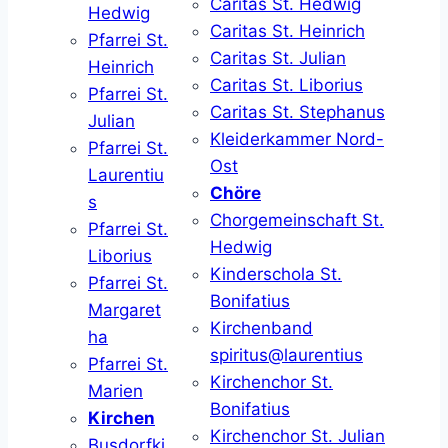
Caritas St. Hedwig
Hedwig
Caritas St. Heinrich
Pfarrei St.
Caritas St. Julian
Heinrich
Caritas St. Liborius
Pfarrei St.
Caritas St. Stephanus
Julian
Kleiderkammer Nord-
Pfarrei St.
Ost
Laurentiu
Chöre
s
Chorgemeinschaft St.
Pfarrei St.
Hedwig
Liborius
Kinderschola St.
Pfarrei St.
Bonifatius
Margaret
Kirchenband
ha
spiritus@laurentius
Pfarrei St.
Kirchenchor St.
Marien
Bonifatius
Kirchen
Kirchenchor St. Julian
Busdorfki