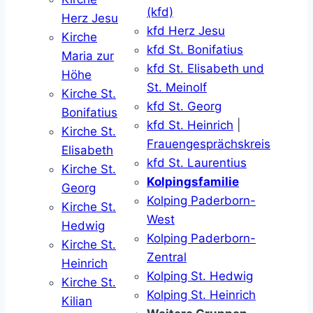
(kfd)
Herz Jesu
kfd Herz Jesu
Kirche
kfd St. Bonifatius
Maria zur
kfd St. Elisabeth und
Höhe
St. Meinolf
Kirche St.
kfd St. Georg
Bonifatius
kfd St. Heinrich
|
Kirche St.
Frauengesprächskreis
Elisabeth
kfd St. Laurentius
Kirche St.
Kolpingsfamilie
Georg
Kolping Paderborn-
Kirche St.
West
Hedwig
Kolping Paderborn-
Kirche St.
Zentral
Heinrich
Kolping St. Hedwig
Kirche St.
Kolping St. Heinrich
Kilian