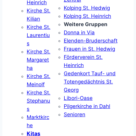
Heinrich
Kolping St. Hedwig
Kirche St.
Kolping St. Heinrich
Kilian
Weitere Gruppen
Kirche St.
Donna in Via
Laurentiu
Elenden-Bruderschaft
s
Frauen in St. Hedwig
Kirche St.
Förderverein St.
Margaret
Heinrich
ha
Gedenkort Tauf- und
Kirche St.
Totengedächtnis St.
Meinolf
Georg
Kirche St.
Libori-Oase
Stephanu
Pilgerkirche in Dahl
s
Senioren
Marktkirc
he
Kitas