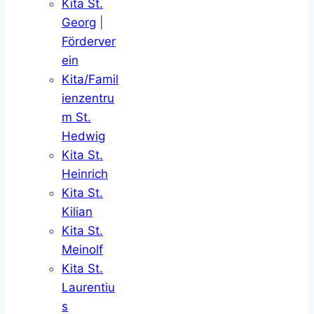
Kita St.
Georg
|
Förderver
ein
Kita/Famil
ienzentru
m St.
Hedwig
Kita St.
Heinrich
Kita St.
Kilian
Kita St.
Meinolf
Kita St.
Laurentiu
s