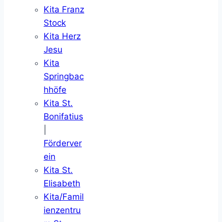
Kita Franz
Stock
Kita Herz
Jesu
Kita
Springbac
hhöfe
Kita St.
Bonifatius
|
Förderver
ein
Kita St.
Elisabeth
Kita/Famil
ienzentru