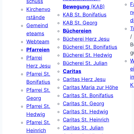
schuss
F
Bewegung
(KAB)
Kirchenvo
n
KAB St. Bonifatius
rstände
d
KAB St. Georg
Gemeind
T
Büchereien
eteams
/
Bücherei Herz Jesu
Webteam
B
Bücherei St. Bonifatius
Pfarreien
g
Bücherei St. Hedwig
Pfarrei
W
Bücherei St. Julian
Herz Jesu
ei
Caritas
Pfarrei St.
i
Caritas Herz Jesu
Bonifatius
K
Caritas Maria zur Höhe
Pfarrei St.
Caritas St. Bonifatius
Georg
Caritas St. Georg
Pfarrei St.
Caritas St. Hedwig
Hedwig
Caritas St. Heinrich
Pfarrei St.
Caritas St. Julian
Heinrich