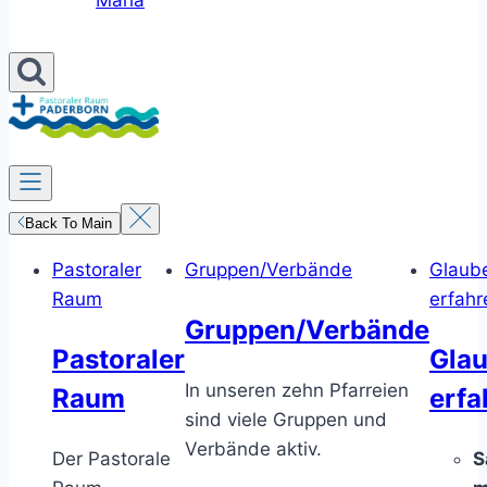
Maria
Back To Main
Pastoraler
Gruppen/Verbände
Glaub
Raum
erfahr
Gruppen/Verbände
Pastoraler
Gla
In unseren zehn Pfarreien
Raum
erfa
sind viele Gruppen und
Verbände aktiv.
Der Pastorale
S