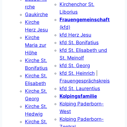
Kirchenchor St.
rche
Liborius
Gaukirche
Frauengemeinschaft
Kirche
(kfd)
Herz Jesu
kfd Herz Jesu
Kirche
kfd St. Bonifatius
Maria zur
kfd St. Elisabeth und
Höhe
St. Meinolf
Kirche St.
kfd St. Georg
Bonifatius
kfd St. Heinrich
|
Kirche St.
Frauengesprächskreis
Elisabeth
kfd St. Laurentius
Kirche St.
Kolpingsfamilie
Georg
Kolping Paderborn-
Kirche St.
West
Hedwig
Kolping Paderborn-
Kirche St.
Zentral