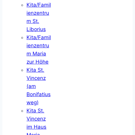
Kita/Famil
ienzentru
m St.
Liborius
Kita/Famil
ienzentru
m Maria
zur Höhe
Kita St.
Vincenz
(am
Bonifatius
weg)
Kita St.
Vincenz
im Haus