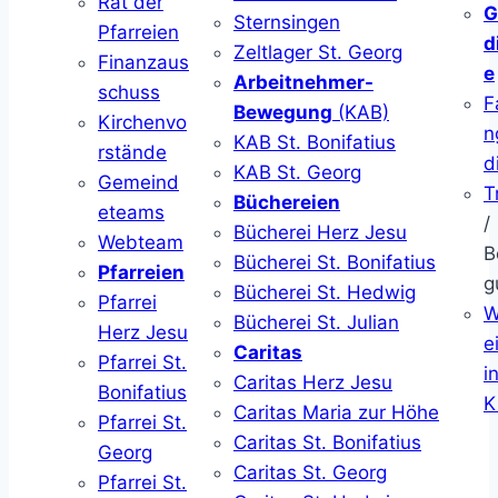
Rat der
G
Sternsingen
Pfarreien
d
Zeltlager St. Georg
Finanzaus
e
Arbeitnehmer-
schuss
F
Bewegung
(KAB)
Kirchenvo
n
KAB St. Bonifatius
rstände
d
KAB St. Georg
Gemeind
T
Büchereien
eteams
/
Bücherei Herz Jesu
Webteam
B
Bücherei St. Bonifatius
Pfarreien
g
Bücherei St. Hedwig
Pfarrei
W
Bücherei St. Julian
Herz Jesu
ei
Caritas
Pfarrei St.
i
Caritas Herz Jesu
Bonifatius
K
Caritas Maria zur Höhe
Pfarrei St.
Caritas St. Bonifatius
Georg
Caritas St. Georg
Pfarrei St.