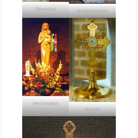
Tabernakel
Bonifatiusstatue
Marienstatue
Reliquar