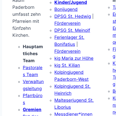
Raum
m
Kinder/Jugend
Paderborn
T
Bonijugend
umfasst zehn
E
DPSG St. Hedwig
|
Pfarreien mit
s
Förderverein
fünfzehn
E
DPSG St. Meinolf
Kirchen.
m
Ferienlager St.
o
Bonifatius
|
Hauptam
F
Förderverein
tliches
g
kjg Maria zur Höhe
Team
K
kjg St. Kilian
Pastorale
h
Kolpingjugend
s Team
T
Paderborn-West
Verwaltun
g
Kolpingjugend St.
gsleitung
B
Heinrich
Pfarrbüro
K
Malteserjugend St.
s
n
Liborius
Gremien
n
Messdiener*innen