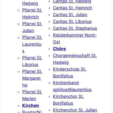
Caritas St. Hedwig
Hedwig
Caritas St. Heinrich
Pfarrei St.
Caritas St. Julian
Heinrich
Caritas St. Liborius
Pfarrei St.
Caritas St. Stephanus
Julian
Kleiderkammer Nord-
Pfarrei St.
Ost
Laurentiu
Chöre
s
Chorgemeinschaft St.
Pfarrei St.
Hedwig
Liborius
Kinderschola St.
Pfarrei St.
Bonifatius
Margaret
Kirchenband
ha
spiritus@laurentius
Pfarrei St.
Kirchenchor St.
Marien
Bonifatius
Kirchen
Kirchenchor St. Julian
Busdorfki