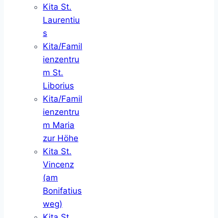
Kita St.
Laurentiu
s
Kita/Famil
ienzentru
m St.
Liborius
Kita/Famil
ienzentru
m Maria
zur Höhe
Kita St.
Vincenz
(am
Bonifatius
weg)
Kita St.