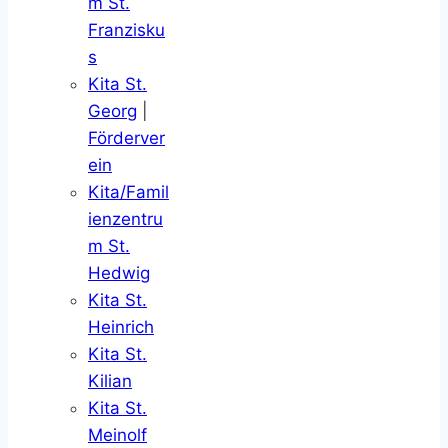
m St.
Franzisku
s
Kita St.
Georg
|
Förderver
ein
Kita/Famil
ienzentru
m St.
Hedwig
Kita St.
Heinrich
Kita St.
Kilian
Kita St.
Meinolf