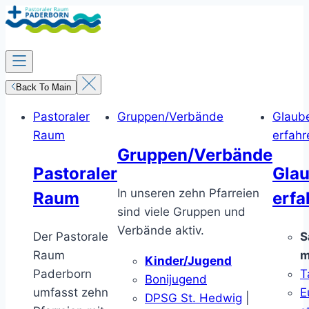
Zum
Inhalt
springen
Back To Main
Pastoraler
Gruppen/Verbände
Glaub
Raum
erfahr
Gruppen/Verbände
Pastoraler
Gla
In unseren zehn Pfarreien
Raum
erfa
sind viele Gruppen und
Verbände aktiv.
Der Pastorale
S
Raum
m
Kinder/Jugend
Paderborn
T
Bonijugend
umfasst zehn
E
DPSG St. Hedwig
|