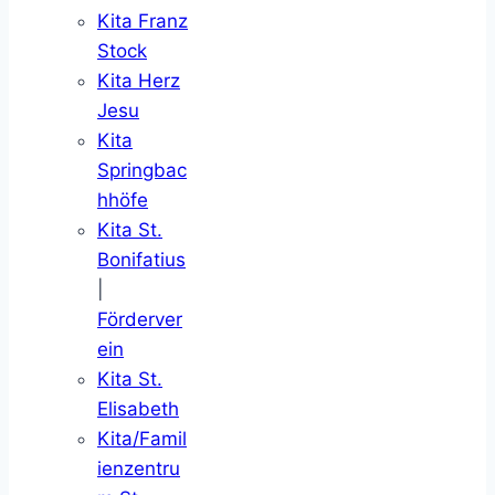
Kita Franz
Stock
Kita Herz
Jesu
Kita
Springbac
hhöfe
Kita St.
Bonifatius
|
Förderver
ein
Kita St.
Elisabeth
Kita/Famil
ienzentru