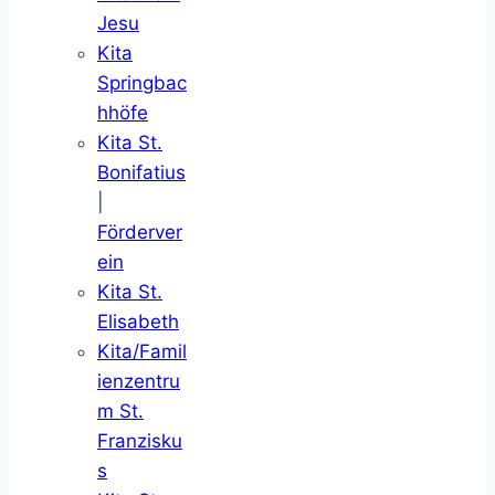
Jesu
Kita
Springbac
hhöfe
Kita St.
Bonifatius
|
Förderver
ein
Kita St.
Elisabeth
Kita/Famil
ienzentru
m St.
Franzisku
s