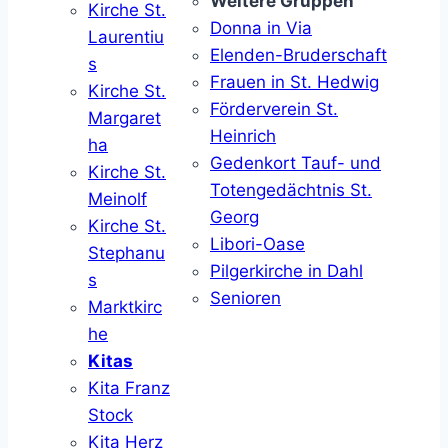
Weitere Gruppen
Kirche St.
Donna in Via
Laurentiu
Elenden-Bruderschaft
s
Frauen in St. Hedwig
Kirche St.
Förderverein St.
Margaret
Heinrich
ha
Gedenkort Tauf- und
Kirche St.
Totengedächtnis St.
Meinolf
Georg
Kirche St.
Libori-Oase
Stephanu
Pilgerkirche in Dahl
s
Senioren
Marktkirc
he
Kitas
Kita Franz
Stock
Kita Herz