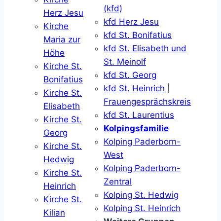
(kfd)
Herz Jesu
kfd Herz Jesu
Kirche
kfd St. Bonifatius
Maria zur
kfd St. Elisabeth und
Höhe
St. Meinolf
Kirche St.
kfd St. Georg
Bonifatius
kfd St. Heinrich
|
Kirche St.
Frauengesprächskreis
Elisabeth
kfd St. Laurentius
Kirche St.
Kolpingsfamilie
Georg
Kolping Paderborn-
Kirche St.
West
Hedwig
Kolping Paderborn-
Kirche St.
Zentral
Heinrich
Kolping St. Hedwig
Kirche St.
Kolping St. Heinrich
Kilian