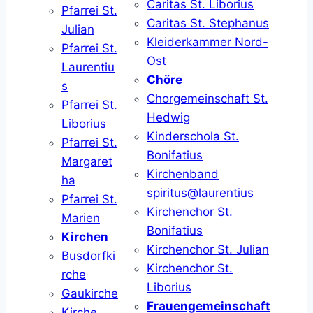
Caritas St. Liborius
Pfarrei St.
Caritas St. Stephanus
Julian
Kleiderkammer Nord-
Pfarrei St.
Ost
Laurentiu
Chöre
s
Chorgemeinschaft St.
Pfarrei St.
Hedwig
Liborius
Kinderschola St.
Pfarrei St.
Bonifatius
Margaret
Kirchenband
ha
spiritus@laurentius
Pfarrei St.
Kirchenchor St.
Marien
Bonifatius
Kirchen
Kirchenchor St. Julian
Busdorfki
Kirchenchor St.
rche
Liborius
Gaukirche
Frauengemeinschaft
Kirche