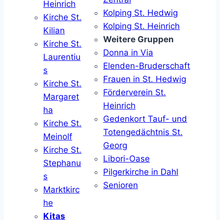
Heinrich
Kolping St. Hedwig
Kirche St.
Kolping St. Heinrich
Kilian
Weitere Gruppen
Kirche St.
Donna in Via
Laurentiu
Elenden-Bruderschaft
s
Frauen in St. Hedwig
Kirche St.
Förderverein St.
Margaret
Heinrich
ha
Gedenkort Tauf- und
Kirche St.
Totengedächtnis St.
Meinolf
Georg
Kirche St.
Libori-Oase
Stephanu
Pilgerkirche in Dahl
s
Senioren
Marktkirc
he
Kitas