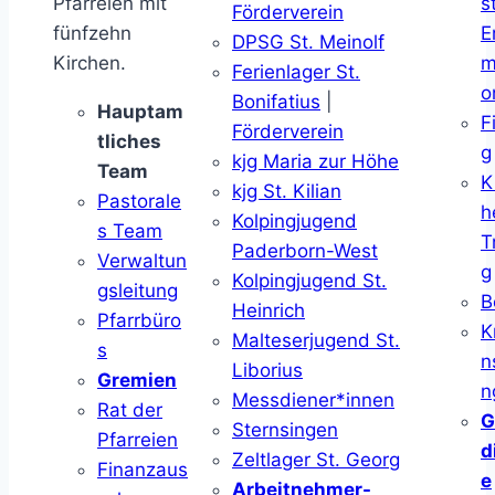
Pfarreien mit
s
Förderverein
fünfzehn
E
DPSG St. Meinolf
Kirchen.
m
Ferienlager St.
o
Bonifatius
|
Hauptam
F
Förderverein
tliches
g
kjg Maria zur Höhe
Team
K
kjg St. Kilian
Pastorale
h
Kolpingjugend
s Team
T
Paderborn-West
Verwaltun
g
Kolpingjugend St.
gsleitung
B
Heinrich
Pfarrbüro
K
Malteserjugend St.
s
n
Liborius
Gremien
n
Messdiener*innen
Rat der
G
Sternsingen
Pfarreien
d
Zeltlager St. Georg
Finanzaus
e
Arbeitnehmer-