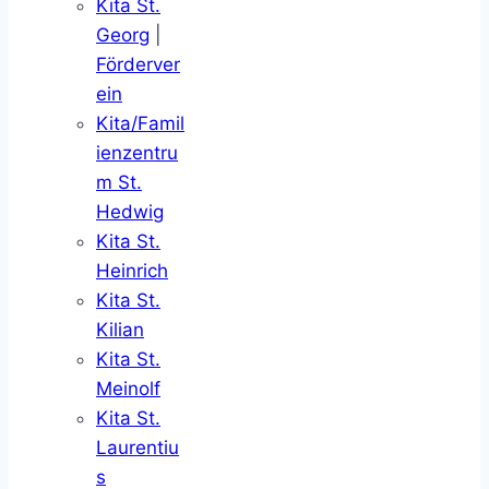
Kita St.
Georg
|
Förderver
ein
Kita/Famil
ienzentru
m St.
Hedwig
Kita St.
Heinrich
Kita St.
Kilian
Kita St.
Meinolf
Kita St.
Laurentiu
s