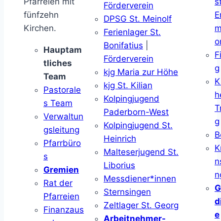
Pfarreien mit
s
Förderverein
fünfzehn
E
DPSG St. Meinolf
Kirchen.
m
Ferienlager St.
o
Bonifatius
|
Hauptam
F
Förderverein
tliches
g
kjg Maria zur Höhe
Team
K
kjg St. Kilian
Pastorale
h
Kolpingjugend
s Team
T
Paderborn-West
Verwaltun
g
Kolpingjugend St.
gsleitung
B
Heinrich
Pfarrbüro
K
Malteserjugend St.
s
n
Liborius
Gremien
n
Messdiener*innen
Rat der
G
Sternsingen
Pfarreien
d
Zeltlager St. Georg
Finanzaus
e
Arbeitnehmer-