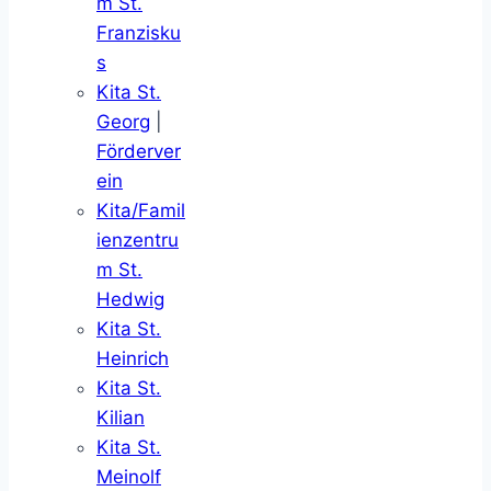
m St.
Franzisku
s
Kita St.
Georg
|
Förderver
ein
Kita/Famil
ienzentru
m St.
Hedwig
Kita St.
Heinrich
Kita St.
Kilian
Kita St.
Meinolf