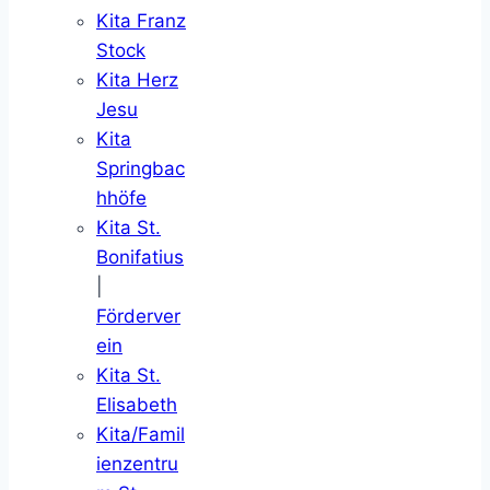
Kita Franz
Stock
Kita Herz
Jesu
Kita
Springbac
hhöfe
Kita St.
Bonifatius
|
Förderver
ein
Kita St.
Elisabeth
Kita/Famil
ienzentru