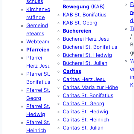
schuss
F
Bewegung
(KAB)
Kirchenvo
n
KAB St. Bonifatius
rstände
d
KAB St. Georg
Gemeind
T
Büchereien
eteams
/
Bücherei Herz Jesu
Webteam
B
Bücherei St. Bonifatius
Pfarreien
g
Bücherei St. Hedwig
Pfarrei
W
Bücherei St. Julian
Herz Jesu
ei
Caritas
Pfarrei St.
i
Caritas Herz Jesu
Bonifatius
K
Caritas Maria zur Höhe
Pfarrei St.
Caritas St. Bonifatius
Georg
Caritas St. Georg
Pfarrei St.
Caritas St. Hedwig
Hedwig
Caritas St. Heinrich
Pfarrei St.
Caritas St. Julian
Heinrich