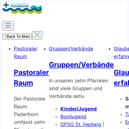
Zum
Inhalt
springen
Back To Main
Pastoraler
Gruppen/Verbände
Glaub
Raum
erfahr
Gruppen/Verbände
Pastoraler
Gla
In unseren zehn Pfarreien
Raum
erfa
sind viele Gruppen und
Verbände aktiv.
Der Pastorale
S
Raum
m
Kinder/Jugend
Paderborn
T
Bonijugend
umfasst zehn
E
DPSG St. Hedwig
|