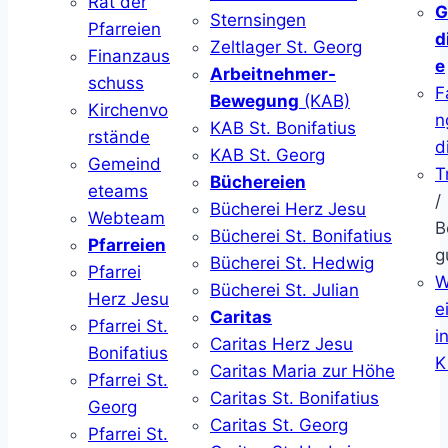
Rat der
G
Sternsingen
Pfarreien
d
Zeltlager St. Georg
Finanzaus
e
Arbeitnehmer-
schuss
F
Bewegung
(KAB)
Kirchenvo
n
KAB St. Bonifatius
rstände
d
KAB St. Georg
Gemeind
T
Büchereien
eteams
/
Bücherei Herz Jesu
Webteam
B
Bücherei St. Bonifatius
Pfarreien
g
Bücherei St. Hedwig
Pfarrei
W
Bücherei St. Julian
Herz Jesu
ei
Caritas
Pfarrei St.
i
Caritas Herz Jesu
Bonifatius
K
Caritas Maria zur Höhe
Pfarrei St.
Caritas St. Bonifatius
Georg
Caritas St. Georg
Pfarrei St.