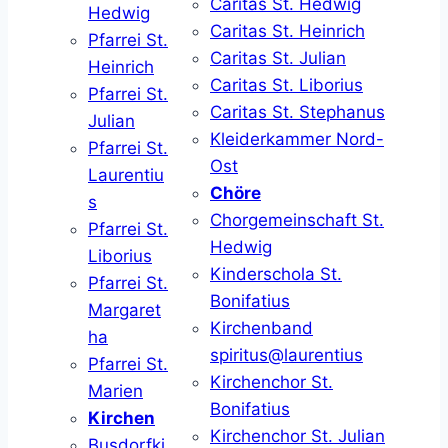
Caritas St. Hedwig
Hedwig
Caritas St. Heinrich
Pfarrei St.
Caritas St. Julian
Heinrich
Caritas St. Liborius
Pfarrei St.
Caritas St. Stephanus
Julian
Kleiderkammer Nord-
Pfarrei St.
Ost
Laurentiu
Chöre
s
Chorgemeinschaft St.
Pfarrei St.
Hedwig
Liborius
Kinderschola St.
Pfarrei St.
Bonifatius
Margaret
Kirchenband
ha
spiritus@laurentius
Pfarrei St.
Kirchenchor St.
Marien
Bonifatius
Kirchen
Kirchenchor St. Julian
Busdorfki