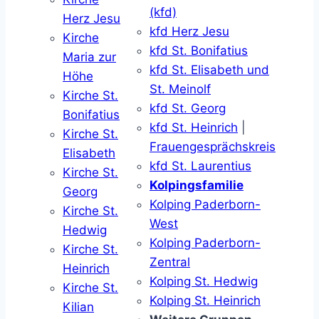
(kfd)
Herz Jesu
kfd Herz Jesu
Kirche
kfd St. Bonifatius
Maria zur
kfd St. Elisabeth und
Höhe
St. Meinolf
Kirche St.
kfd St. Georg
Bonifatius
kfd St. Heinrich
|
Kirche St.
Frauengesprächskreis
Elisabeth
kfd St. Laurentius
Kirche St.
Kolpingsfamilie
Georg
Kolping Paderborn-
Kirche St.
West
Hedwig
Kolping Paderborn-
Kirche St.
Zentral
Heinrich
Kolping St. Hedwig
Kirche St.
Kolping St. Heinrich
Kilian