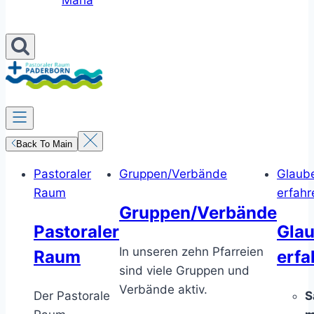
Maria
Back To Main
Pastoraler
Gruppen/Verbände
Glaub
Raum
erfahr
Gruppen/Verbände
Pastoraler
Gla
In unseren zehn Pfarreien
Raum
erfa
sind viele Gruppen und
Verbände aktiv.
Der Pastorale
S