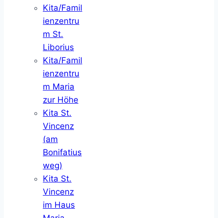
Kita/Famil
ienzentru
m St.
Liborius
Kita/Famil
ienzentru
m Maria
zur Höhe
Kita St.
Vincenz
(am
Bonifatius
weg)
Kita St.
Vincenz
im Haus