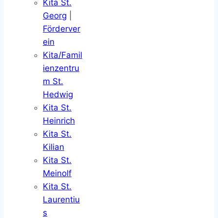
Kita St.
Georg
|
Förderver
ein
Kita/Famil
ienzentru
m St.
Hedwig
Kita St.
Heinrich
Kita St.
Kilian
Kita St.
Meinolf
Kita St.
Laurentiu
s