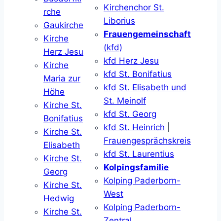
Kirchenchor St.
rche
Liborius
Gaukirche
Frauengemeinschaft
Kirche
(kfd)
Herz Jesu
kfd Herz Jesu
Kirche
kfd St. Bonifatius
Maria zur
kfd St. Elisabeth und
Höhe
St. Meinolf
Kirche St.
kfd St. Georg
Bonifatius
kfd St. Heinrich
|
Kirche St.
Frauengesprächskreis
Elisabeth
kfd St. Laurentius
Kirche St.
Kolpingsfamilie
Georg
Kolping Paderborn-
Kirche St.
West
Hedwig
Kolping Paderborn-
Kirche St.
Zentral