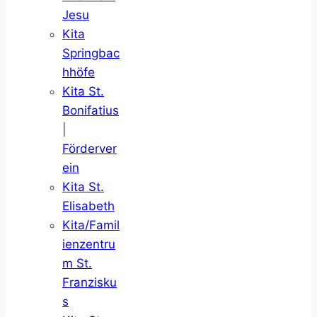
Jesu
Kita
Springbac
hhöfe
Kita St.
Bonifatius
|
Förderver
ein
Kita St.
Elisabeth
Kita/Famil
ienzentru
m St.
Franzisku
s