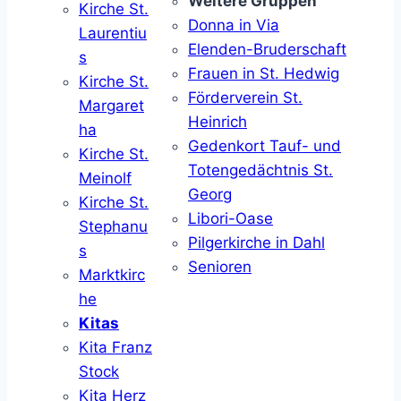
Weitere Gruppen
Kirche St.
Donna in Via
Laurentiu
Elenden-Bruderschaft
s
Frauen in St. Hedwig
Kirche St.
Förderverein St.
Margaret
Heinrich
ha
Gedenkort Tauf- und
Kirche St.
Totengedächtnis St.
Meinolf
Georg
Kirche St.
Libori-Oase
Stephanu
Pilgerkirche in Dahl
s
Senioren
Marktkirc
he
Kitas
Kita Franz
Stock
Kita Herz