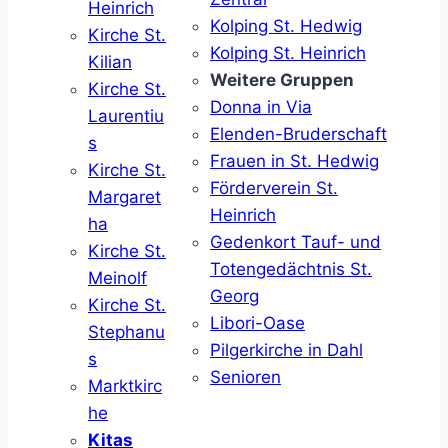
Heinrich
Kolping St. Hedwig
Kirche St.
Kolping St. Heinrich
Kilian
Weitere Gruppen
Kirche St.
Donna in Via
Laurentiu
Elenden-Bruderschaft
s
Frauen in St. Hedwig
Kirche St.
Förderverein St.
Margaret
Heinrich
ha
Gedenkort Tauf- und
Kirche St.
Totengedächtnis St.
Meinolf
Georg
Kirche St.
Libori-Oase
Stephanu
Pilgerkirche in Dahl
s
Senioren
Marktkirc
he
Kitas