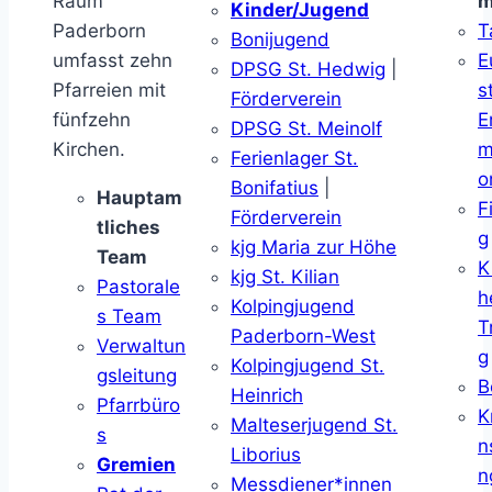
Raum
m
Kinder/Jugend
Paderborn
T
Bonijugend
umfasst zehn
E
DPSG St. Hedwig
|
Pfarreien mit
s
Förderverein
fünfzehn
E
DPSG St. Meinolf
Kirchen.
m
Ferienlager St.
o
Bonifatius
|
Hauptam
F
Förderverein
tliches
g
kjg Maria zur Höhe
Team
K
kjg St. Kilian
Pastorale
h
Kolpingjugend
s Team
T
Paderborn-West
Verwaltun
g
Kolpingjugend St.
gsleitung
B
Heinrich
Pfarrbüro
K
Malteserjugend St.
s
n
Liborius
Gremien
n
Messdiener*innen