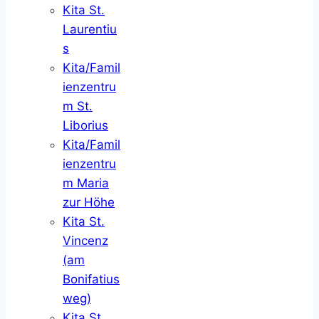
Kita St.
Laurentiu
s
Kita/Famil
ienzentru
m St.
Liborius
Kita/Famil
ienzentru
m Maria
zur Höhe
Kita St.
Vincenz
(am
Bonifatius
weg)
Kita St.