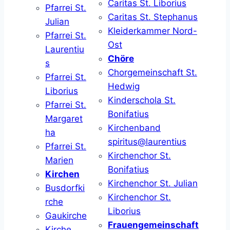
Caritas St. Liborius
Pfarrei St.
Caritas St. Stephanus
Julian
Kleiderkammer Nord-
Pfarrei St.
Ost
Laurentiu
Chöre
s
Chorgemeinschaft St.
Pfarrei St.
Hedwig
Liborius
Kinderschola St.
Pfarrei St.
Bonifatius
Margaret
Kirchenband
ha
spiritus@laurentius
Pfarrei St.
Kirchenchor St.
Marien
Bonifatius
Kirchen
Kirchenchor St. Julian
Busdorfki
Kirchenchor St.
rche
Liborius
Gaukirche
Frauengemeinschaft
Kirche