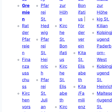
Gre
Pfar
zur
Bon
zur
mie
rei
Höh
ifati
Höhe
n
St.
e
us
|
kjg St.
Rat
Hed
Kirc
För
Kilian
der
wig
he
der
Kolping
Pfar
Pfar
St.
ver
ugend
reie
rei
Bon
ein
Paderb
n
St.
ifati
Kita
orn-
Fina
Hei
us
St.
West
nza
nric
Kirc
Elis
Kolping
uss
h
he
abe
ugend
chu
Pfar
St.
th
St.
ss
rei
Elis
Kita
Heinric
Kirc
St.
abe
/Fa
Maltes
hen
Juli
th
mili
rjugen
vors
an
Kirc
enz
St.