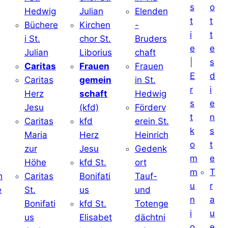
s
o
Hedwig
Julian
Elenden
t
t
Büchere
Kirchen
-
i
t
i St.
chor St.
Bruders
e
e
Julian
Liborius
chaft
|
s
j
Caritas
Frauen
Frauen
E
d
Caritas
gemein
in St.
r
i
Herz
schaft
Hedwig
s
e
Jesu
(kfd)
Förderv
t
n
Caritas
kfd
erein St.
k
s
j
Maria
Herz
Heinrich
o
t
zur
Jesu
Gedenk
m
e
Höhe
kfd St.
ort
m
T
h
Caritas
Bonifati
Tauf-
u
r
e
St.
us
und
n
a
d
Bonifati
kfd St.
Totenge
i
u
us
Elisabet
dächtni
o
e