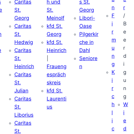
s
Caritas
h und
s St.
n
r
e
St.
St.
Georg
F
/
Georg
Meinolf
Libori-
i
B
Caritas
kfd St.
Oase
r
e
n
St.
Georg
Pilgerkir
m
e
Hedwig
kfd St.
che in
u
r
e
Caritas
Heinrich
Dahl
n
d
St.
|
Seniore
g
i
Heinrich
Fraueng
n
K
g
Caritas
espräch
i
u
St.
skreis
r
n
Julian
kfd St.
c
g
Caritas
Laurenti
h
W
St.
us
l
i
Liborius
i
e
Caritas
c
d
St.