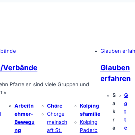
rbände
Glauben erfa
/Verbände
Glauben
erfahren
ehn Pfarreien sind viele Gruppen und
iv.
S
G
a
o
/
Arbeitn
Chöre
Kolping
k
t
d
ehmer-
Chorge
sfamilie
r
t
Bewegu
meinsch
Kolping
a
e
ng
aft St.
Paderb