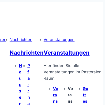
hren
Nachrichten
Veranstaltungen
Nachrichten
Veranstaltungen
N
P
Hier finden Sie alle
e
f
Veranstaltungen im Pastoralen
u
a
Raum.
e
r
Ve
Ve
Go
s
r
ra
ra
tt
e
n
ns
ns
es
n
a