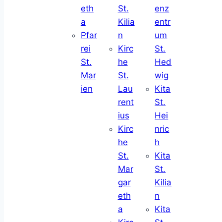
eth
St.
enz
a
Kilia
entr
Pfar
n
um
rei
Kirc
St.
St.
he
Hed
Mar
St.
wig
ien
Lau
Kita
rent
St.
ius
Hei
Kirc
nric
he
h
St.
Kita
Mar
St.
gar
Kilia
eth
n
a
Kita