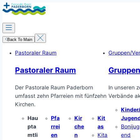
Zum
Inhalt
springen
Back To Main
Pastoraler Raum
Gruppen/Ve
Pastoraler Raum
Gruppen
Der Pastorale Raum Paderborn
In unseren z
umfasst zehn Pfarreien mit fünfzehn
Verbände akt
Kirchen.
Kinder
Hau
Pfa
Kir
Kit
Jugen
pta
rrei
che
as
Bonijug
mtli
en
n
Kita
end