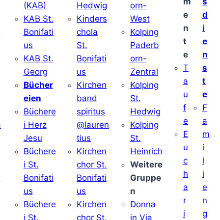
m
s
(KAB)
Hedwig
orn-
e
d
KAB St.
Kinders
West
n
i
g
Bonifati
chola
Kolping
t
e
us
St.
Paderb
e
n
v
KAB St.
Bonifati
orn-
T
s
Georg
us
Zentral
a
t
Bücher
Kirchen
Kolping
u
e
eien
band
St.
f
F
Büchere
spiritus
Hedwig
e
a
a
i Herz
@lauren
Kolping
E
m
Jesu
tius
St.
u
i
i
Büchere
Kirchen
Heinrich
c
l
i St.
chor St.
Weitere
h
i
v
Bonifati
Bonifati
Gruppe
a
e
us
us
n
r
n
Büchere
Kirchen
Donna
i
g
i St.
chor St.
in Via