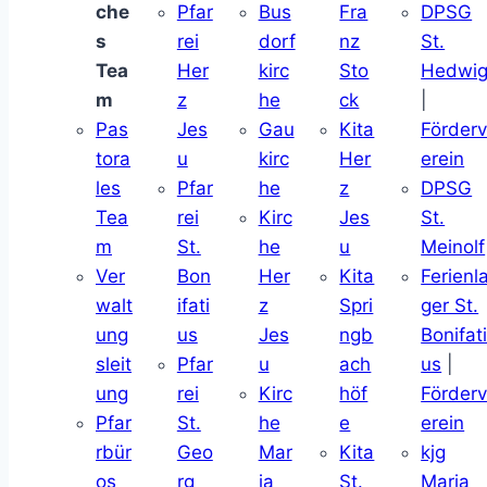
che
Pfar
Bus
Fra
DPSG
s
rei
dorf
nz
St.
Tea
Her
kirc
Sto
Hedwi
m
z
he
ck
|
Pas
Jes
Gau
Kita
Förder
tora
u
kirc
Her
erein
les
Pfar
he
z
DPSG
Tea
rei
Kirc
Jes
St.
m
St.
he
u
Meinolf
Ver
Bon
Her
Kita
Ferienl
walt
ifati
z
Spri
ger St.
ung
us
Jes
ngb
Bonifat
sleit
Pfar
u
ach
us
|
ung
rei
Kirc
höf
Förder
Pfar
St.
he
e
erein
rbür
Geo
Mar
Kita
kjg
os
rg
ia
St.
Maria