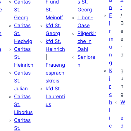
s
Caritas
h und
s St.
n
r
e
St.
St.
Georg
F
/
Georg
Meinolf
Libori-
i
B
Caritas
kfd St.
Oase
r
e
n
St.
Georg
Pilgerkir
m
e
Hedwig
kfd St.
che in
u
r
e
Caritas
Heinrich
Dahl
n
d
St.
|
Seniore
g
i
Heinrich
Fraueng
n
K
g
Caritas
espräch
i
u
St.
skreis
r
n
Julian
kfd St.
c
g
Caritas
Laurenti
h
W
St.
us
l
i
Liborius
i
e
Caritas
c
d
St.