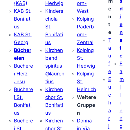
m
s
(KAB)
Hedwig
orn-
e
d
KAB St.
Kinders
West
n
i
g
Bonifati
chola
Kolping
t
e
us
St.
Paderb
e
n
v
KAB St.
Bonifati
orn-
T
s
Georg
us
Zentral
a
t
Bücher
Kirchen
Kolping
u
e
eien
band
St.
f
F
Büchere
spiritus
Hedwig
e
a
a
i Herz
@lauren
Kolping
E
m
Jesu
tius
St.
u
i
i
Büchere
Kirchen
Heinrich
c
l
i St.
chor St.
Weitere
h
i
v
Bonifati
Bonifati
Gruppe
a
e
us
us
n
r
n
Büchere
Kirchen
Donna
i
g
i St.
chor St.
in Via