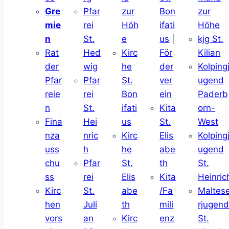
Gre
Pfar
zur
Bon
zur
mie
rei
Höh
ifati
Höhe
n
St.
e
us
|
kjg St.
Rat
Hed
Kirc
För
Kilian
der
wig
he
der
Kolping
Pfar
Pfar
St.
ver
ugend
reie
rei
Bon
ein
Paderb
n
St.
ifati
Kita
orn-
Fina
Hei
us
St.
West
nza
nric
Kirc
Elis
Kolping
uss
h
he
abe
ugend
chu
Pfar
St.
th
St.
ss
rei
Elis
Kita
Heinric
Kirc
St.
abe
/Fa
Maltes
hen
Juli
th
mili
rjugen
vors
an
Kirc
enz
St.