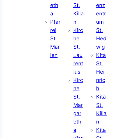
eth
St.
enz
a
Kilia
entr
Pfar
n
um
rei
Kirc
St.
St.
he
Hed
Mar
St.
wig
ien
Lau
Kita
rent
St.
ius
Hei
Kirc
nric
he
h
St.
Kita
Mar
St.
gar
Kilia
eth
n
a
Kita