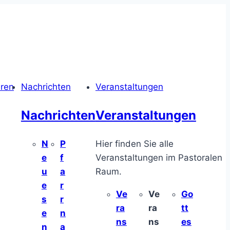
hren
Nachrichten
Veranstaltungen
Nachrichten
Veranstaltungen
N
P
Hier finden Sie alle
e
f
Veranstaltungen im Pastoralen
u
a
Raum.
e
r
Ve
Ve
Go
s
r
ra
ra
tt
e
n
ns
ns
es
n
a