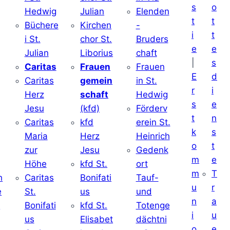
s
o
Hedwig
Julian
Elenden
t
t
Büchere
Kirchen
-
i
t
i St.
chor St.
Bruders
e
e
Julian
Liborius
chaft
|
s
j
Caritas
Frauen
Frauen
E
d
Caritas
gemein
in St.
r
i
Herz
schaft
Hedwig
s
e
Jesu
(kfd)
Förderv
t
n
Caritas
kfd
erein St.
k
s
j
Maria
Herz
Heinrich
o
t
zur
Jesu
Gedenk
m
e
Höhe
kfd St.
ort
m
T
h
Caritas
Bonifati
Tauf-
u
r
e
St.
us
und
n
a
d
Bonifati
kfd St.
Totenge
i
u
us
Elisabet
dächtni
o
e