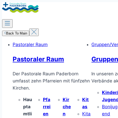
Zum
Inhalt
springen
Back To Main
Pastoraler Raum
Gruppen/Ve
Pastoraler Raum
Gruppen
Der Pastorale Raum Paderborn
In unseren z
umfasst zehn Pfarreien mit fünfzehn
Verbände akt
Kirchen.
Kinder
Hau
Pfa
Kir
Kit
Jugen
pta
rrei
che
as
Bonijug
mtli
en
n
Kita
end