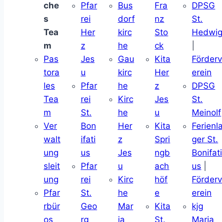
che
Pfar
Bus
Fra
DPSG
s
rei
dorf
nz
St.
Tea
Her
kirc
Sto
Hedwi
m
z
he
ck
|
Pas
Jes
Gau
Kita
Förder
tora
u
kirc
Her
erein
les
Pfar
he
z
DPSG
Tea
rei
Kirc
Jes
St.
m
St.
he
u
Meinolf
Ver
Bon
Her
Kita
Ferienl
walt
ifati
z
Spri
ger St.
ung
us
Jes
ngb
Bonifat
sleit
Pfar
u
ach
us
|
ung
rei
Kirc
höf
Förder
Pfar
St.
he
e
erein
rbür
Geo
Mar
Kita
kjg
os
rg
ia
St.
Maria