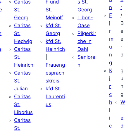
s
Caritas
h und
s St.
n
r
e
St.
St.
Georg
F
/
Georg
Meinolf
Libori-
i
B
Caritas
kfd St.
Oase
r
e
n
St.
Georg
Pilgerkir
m
e
Hedwig
kfd St.
che in
u
r
e
Caritas
Heinrich
Dahl
n
d
St.
|
Seniore
g
i
Heinrich
Fraueng
n
K
g
Caritas
espräch
i
u
St.
skreis
r
n
Julian
kfd St.
c
g
Caritas
Laurenti
h
W
St.
us
l
i
Liborius
i
e
Caritas
c
d
St.