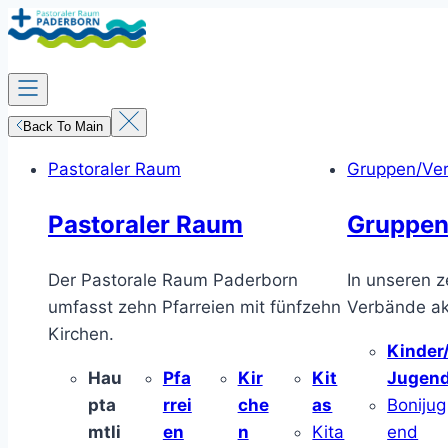
Zum
Inhalt
springen
Back To Main
Pastoraler Raum
Gruppen/Ve
Pastoraler Raum
Gruppen
Der Pastorale Raum Paderborn
In unseren z
umfasst zehn Pfarreien mit fünfzehn
Verbände akt
Kirchen.
Kinder
Hau
Pfa
Kir
Kit
Jugen
pta
rrei
che
as
Bonijug
mtli
en
n
Kita
end