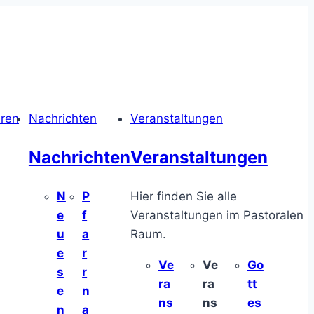
hren
Nachrichten
Veranstaltungen
Nachrichten
Veranstaltungen
N
P
Hier finden Sie alle
e
f
Veranstaltungen im Pastoralen
u
a
Raum.
e
r
Ve
Ve
Go
s
r
ra
ra
tt
e
n
ns
ns
es
n
a