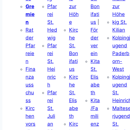
Gre
Pfar
zur
Bon
zur
mie
rei
Höh
ifati
Höhe
n
St.
e
us
|
kjg St.
Rat
Hed
Kirc
För
Kilian
der
wig
he
der
Kolping
Pfar
Pfar
St.
ver
ugend
reie
rei
Bon
ein
Paderb
n
St.
ifati
Kita
orn-
Fina
Hei
us
St.
West
nza
nric
Kirc
Elis
Kolping
uss
h
he
abe
ugend
chu
Pfar
St.
th
St.
ss
rei
Elis
Kita
Heinric
Kirc
St.
abe
/Fa
Maltes
hen
Juli
th
mili
rjugen
vors
an
Kirc
enz
St.