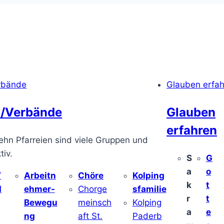
rbände
Glauben erfa
/Verbände
Glauben
erfahren
ehn Pfarreien sind viele Gruppen und
iv.
S
G
a
o
/
Arbeitn
Chöre
Kolping
k
t
d
ehmer-
Chorge
sfamilie
r
t
Bewegu
meinsch
Kolping
a
e
ng
aft St.
Paderb