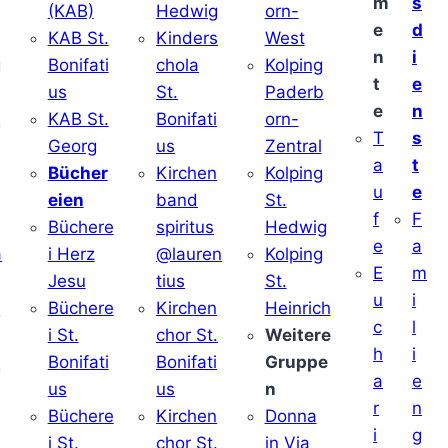
m
s
(KAB)
Hedwig
orn-
e
d
KAB St.
Kinders
West
n
i
g
Bonifati
chola
Kolping
t
e
us
St.
Paderb
e
n
v
KAB St.
Bonifati
orn-
T
s
Georg
us
Zentral
a
t
Bücher
Kirchen
Kolping
u
e
eien
band
St.
f
F
Büchere
spiritus
Hedwig
e
a
a
i Herz
@lauren
Kolping
E
m
Jesu
tius
St.
u
i
i
Büchere
Kirchen
Heinrich
c
l
i St.
chor St.
Weitere
h
i
v
Bonifati
Bonifati
Gruppe
a
e
us
us
n
r
n
Büchere
Kirchen
Donna
i
g
i St.
chor St.
in Via