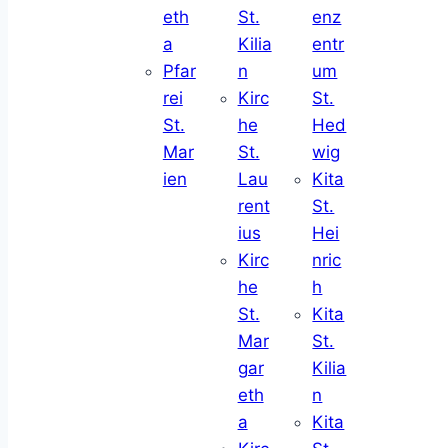
eth
St.
enz
a
Kilia
entr
Pfar
n
um
rei
Kirc
St.
St.
he
Hed
Mar
St.
wig
ien
Lau
Kita
rent
St.
ius
Hei
Kirc
nric
he
h
St.
Kita
Mar
St.
gar
Kilia
eth
n
a
Kita