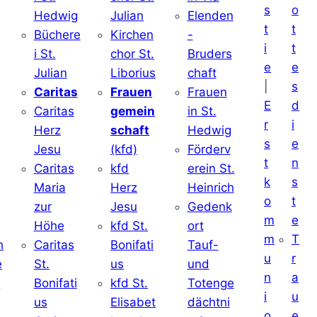
s
o
Hedwig
Julian
Elenden
t
t
Büchere
Kirchen
-
i
t
i St.
chor St.
Bruders
e
e
Julian
Liborius
chaft
|
s
j
Caritas
Frauen
Frauen
E
d
Caritas
gemein
in St.
r
i
Herz
schaft
Hedwig
s
e
Jesu
(kfd)
Förderv
t
n
Caritas
kfd
erein St.
k
s
j
Maria
Herz
Heinrich
o
t
zur
Jesu
Gedenk
m
e
Höhe
kfd St.
ort
m
T
h
Caritas
Bonifati
Tauf-
u
r
e
St.
us
und
n
a
d
Bonifati
kfd St.
Totenge
i
u
us
Elisabet
dächtni
o
e