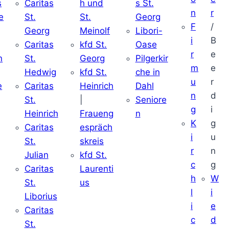
s
Caritas
h und
s St.
n
r
e
St.
St.
Georg
F
/
Georg
Meinolf
Libori-
i
B
Caritas
kfd St.
Oase
r
e
n
St.
Georg
Pilgerkir
m
e
Hedwig
kfd St.
che in
u
r
e
Caritas
Heinrich
Dahl
n
d
St.
|
Seniore
g
i
Heinrich
Fraueng
n
K
g
Caritas
espräch
i
u
St.
skreis
r
n
Julian
kfd St.
c
g
Caritas
Laurenti
h
W
St.
us
l
i
Liborius
i
e
Caritas
c
d
St.