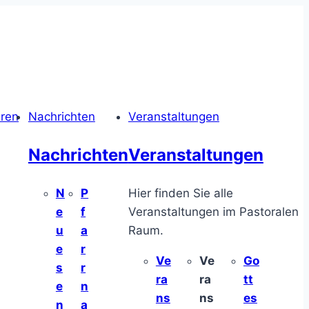
hren
Nachrichten
Veranstaltungen
Nachrichten
Veranstaltungen
N
P
Hier finden Sie alle
e
f
Veranstaltungen im Pastoralen
u
a
Raum.
e
r
Ve
Ve
Go
s
r
ra
ra
tt
e
n
ns
ns
es
n
a