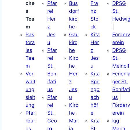
che
Pfar
Bus
Fra
DPSG
s
rei
dorf
nz
St.
Tea
Her
kirc
Sto
Hedwi
m
z
he
ck
|
Pas
Jes
Gau
Kita
Förder
tora
u
kirc
Her
erein
les
Pfar
he
z
DPSG
Tea
rei
Kirc
Jes
St.
m
St.
he
u
Meinolf
Ver
Bon
Her
Kita
Ferienl
walt
ifati
z
Spri
ger St.
ung
us
Jes
ngb
Bonifat
sleit
Pfar
u
ach
us
|
ung
rei
Kirc
höf
Förder
Pfar
St.
he
e
erein
rbür
Geo
Mar
Kita
kjg
os
rg
ia
St.
Maria