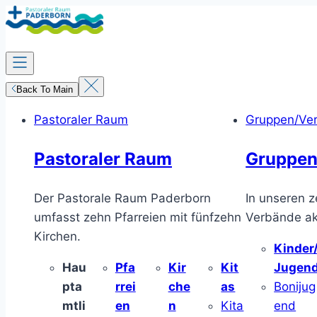
Zum
Inhalt
springen
Back To Main
Pastoraler Raum
Gruppen/Ve
Pastoraler Raum
Gruppen
Der Pastorale Raum Paderborn
In unseren z
umfasst zehn Pfarreien mit fünfzehn
Verbände akt
Kirchen.
Kinder
Hau
Pfa
Kir
Kit
Jugen
pta
rrei
che
as
Bonijug
mtli
en
n
Kita
end