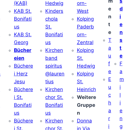
m
s
(KAB)
Hedwig
orn-
e
d
KAB St.
Kinders
West
n
i
g
Bonifati
chola
Kolping
t
e
us
St.
Paderb
e
n
v
KAB St.
Bonifati
orn-
T
s
Georg
us
Zentral
a
t
Bücher
Kirchen
Kolping
u
e
eien
band
St.
f
F
Büchere
spiritus
Hedwig
e
a
a
i Herz
@lauren
Kolping
E
m
Jesu
tius
St.
u
i
i
Büchere
Kirchen
Heinrich
c
l
i St.
chor St.
Weitere
h
i
v
Bonifati
Bonifati
Gruppe
a
e
us
us
n
r
n
Büchere
Kirchen
Donna
i
g
i St.
chor St.
in Via