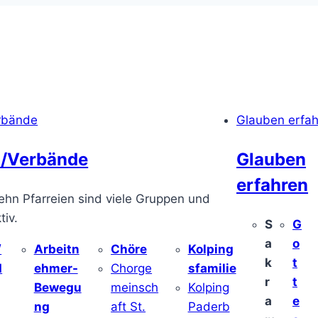
rbände
Glauben erfa
/Verbände
Glauben
erfahren
ehn Pfarreien sind viele Gruppen und
iv.
S
G
a
o
/
Arbeitn
Chöre
Kolping
k
t
d
ehmer-
Chorge
sfamilie
r
t
Bewegu
meinsch
Kolping
a
e
ng
aft St.
Paderb