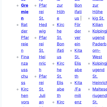
Gre
Pfar
zur
Bon
zur
mie
rei
Höh
ifati
Höhe
n
St.
e
us
|
kjg St.
Rat
Hed
Kirc
För
Kilian
der
wig
he
der
Kolping
Pfar
Pfar
St.
ver
ugend
reie
rei
Bon
ein
Paderb
n
St.
ifati
Kita
orn-
Fina
Hei
us
St.
West
nza
nric
Kirc
Elis
Kolping
uss
h
he
abe
ugend
chu
Pfar
St.
th
St.
ss
rei
Elis
Kita
Heinric
Kirc
St.
abe
/Fa
Maltes
hen
Juli
th
mili
rjugen
vors
an
Kirc
enz
St.