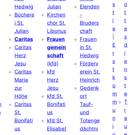
s
o
Hedwig
Julian
Elenden
t
t
Büchere
Kirchen
-
i
t
i St.
chor St.
Bruders
e
e
Julian
Liborius
chaft
|
s
j
Caritas
Frauen
Frauen
E
d
Caritas
gemein
in St.
r
i
Herz
schaft
Hedwig
s
e
Jesu
(kfd)
Förderv
t
n
Caritas
kfd
erein St.
k
s
j
Maria
Herz
Heinrich
o
t
zur
Jesu
Gedenk
m
e
Höhe
kfd St.
ort
m
T
h
Caritas
Bonifati
Tauf-
u
r
e
St.
us
und
n
a
d
Bonifati
kfd St.
Totenge
i
u
us
Elisabet
dächtni
o
e