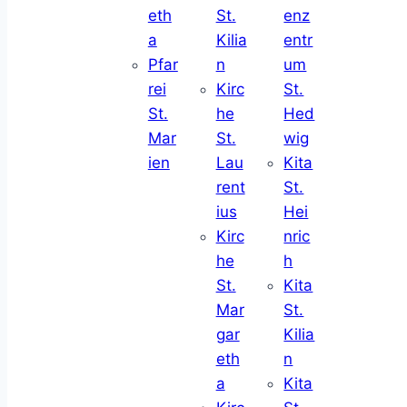
eth
St.
enz
a
Kilia
entr
Pfar
n
um
rei
Kirc
St.
St.
he
Hed
Mar
St.
wig
ien
Lau
Kita
rent
St.
ius
Hei
Kirc
nric
he
h
St.
Kita
Mar
St.
gar
Kilia
eth
n
a
Kita