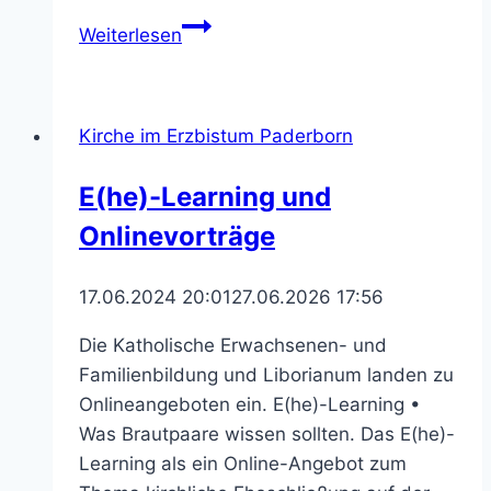
Helfende
Weiterlesen
für
die
Bundesweite
Kirche im Erzbistum Paderborn
Eröffnung
der
E(he)-Learning und
Aktion
Onlinevorträge
Dreikönigssingen
2025
gesucht
17.06.2024 20:01
27.06.2026 17:56
Die Katholische Erwachsenen- und
Familienbildung und Liborianum landen zu
Onlineangeboten ein. E(he)-Learning •
Was Brautpaare wissen sollten. Das E(he)-
Learning als ein Online-Angebot zum