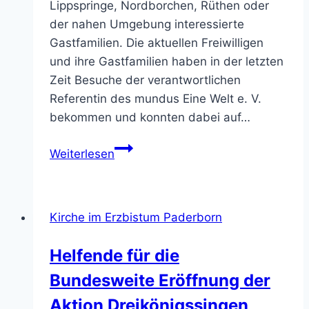
Lippspringe, Nordborchen, Rüthen oder
der nahen Umgebung interessierte
Gastfamilien. Die aktuellen Freiwilligen
und ihre Gastfamilien haben in der letzten
Zeit Besuche der verantwortlichen
Referentin des mundus Eine Welt e. V.
bekommen und konnten dabei auf…
Gastfamilien
Weiterlesen
für
internationale
Freiwilligendienstleistende
Kirche im Erzbistum Paderborn
gesucht
–
Helfende für die
Gastfamilienbesuche
Bundesweite Eröffnung der
zeigen
spannende
Aktion Dreikönigssingen