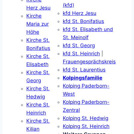
(kfd)
Herz Jesu
kfd Herz Jesu
Kirche
kfd St. Bonifatius
Maria zur
kfd St. Elisabeth und
Höhe
St. Meinolf
Kirche St.
kfd St. Georg
Bonifatius
kfd St. Heinrich
|
Kirche St.
Frauengesprächskreis
Elisabeth
kfd St. Laurentius
Kirche St.
Kolpingsfamilie
Georg
Kolping Paderborn-
Kirche St.
West
Hedwig
Kolping Paderborn-
Kirche St.
Zentral
Heinrich
Kolping St. Hedwig
Kirche St.
Kolping St. Heinrich
Kilian