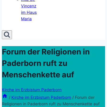
Vincenz
im Haus
Maria
Forum der Religionen in
Paderborn ruft zu
Menschenkette auf
Kirche im Erzbistum Paderborn
/
Kirche im Erzbistum Paderborn
/
Forum der
Religionen in Paderborn ruft zu Menschenkette auf