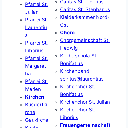
Caritas St. Liborius
Pfarrei St.
Caritas St. Stephanus
Julian
Kleiderkammer Nord-
Pfarrei St.
Ost
Laurentiu
Chöre
s
Chorgemeinschaft St.
Pfarrei St.
Hedwig
Liborius
Kinderschola St.
Pfarrei St.
Bonifatius
Margaret
Kirchenband
ha
spiritus@laurentius
Pfarrei St.
Kirchenchor St.
Marien
Bonifatius
Kirchen
Kirchenchor St. Julian
Busdorfki
Kirchenchor St.
rche
Liborius
Gaukirche
Frauengemeinschaft
Kirche