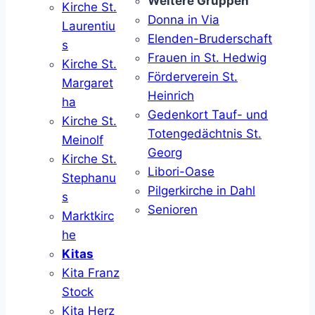
Weitere Gruppen
Kirche St.
Donna in Via
Laurentiu
Elenden-Bruderschaft
s
Frauen in St. Hedwig
Kirche St.
Förderverein St.
Margaret
Heinrich
ha
Gedenkort Tauf- und
Kirche St.
Totengedächtnis St.
Meinolf
Georg
Kirche St.
Libori-Oase
Stephanu
Pilgerkirche in Dahl
s
Senioren
Marktkirc
he
Kitas
Kita Franz
Stock
Kita Herz