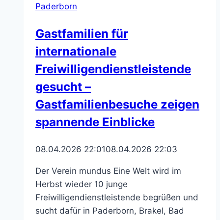
Paderborn
mehr
in
Gastfamilien für
der
internationale
Gaukirche
zu
Freiwilligendienstleistende
Libori
gesucht –
Gastfamilienbesuche zeigen
spannende Einblicke
08.04.2026 22:01
08.04.2026 22:03
Der Verein mundus Eine Welt wird im
Herbst wieder 10 junge
Freiwilligendienstleistende begrüßen und
sucht dafür in Paderborn, Brakel, Bad