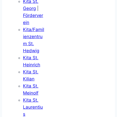
Kita St.
Georg
|
Förderver
ein
Kita/Famil
ienzentru
m St.
Hedwig
Kita St.
Heinrich
Kita St.
Kilian
Kita St.
Meinolf
Kita St.
Laurentiu
s