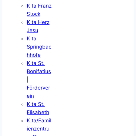
Kita Franz
Stock
Kita Herz
Jesu
Kita
Springbac
hhöfe
Kita St.
Bonifatius
|
Förderver
ein
Kita St.
Elisabeth
Kita/Famil
ienzentru