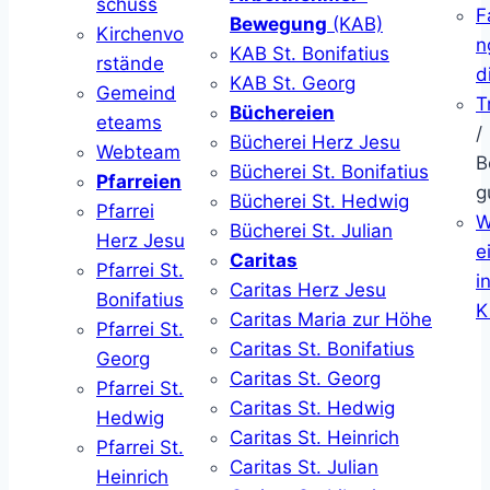
schuss
F
Bewegung
(KAB)
Kirchenvo
n
KAB St. Bonifatius
rstände
d
KAB St. Georg
Gemeind
T
Büchereien
eteams
/
Bücherei Herz Jesu
Webteam
B
Bücherei St. Bonifatius
Pfarreien
g
Bücherei St. Hedwig
Pfarrei
W
Bücherei St. Julian
Herz Jesu
ei
Caritas
Pfarrei St.
i
Caritas Herz Jesu
Bonifatius
K
Caritas Maria zur Höhe
Pfarrei St.
Caritas St. Bonifatius
Georg
Caritas St. Georg
Pfarrei St.
Caritas St. Hedwig
Hedwig
Caritas St. Heinrich
Pfarrei St.
Caritas St. Julian
Heinrich