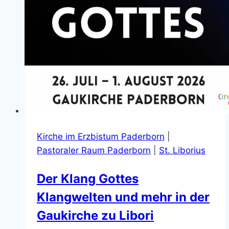
Kirche im Erzbistum Paderborn
|
Pastoraler Raum Paderborn
|
St. Liborius
Der Klang Gottes
Klangwelten und mehr in der
Gaukirche zu Libori