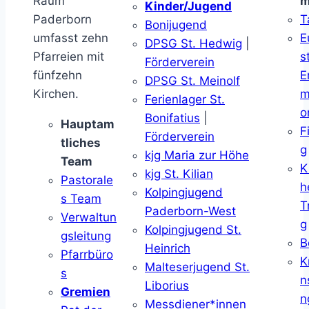
Raum
m
Kinder/Jugend
Paderborn
T
Bonijugend
umfasst zehn
E
DPSG St. Hedwig
|
Pfarreien mit
s
Förderverein
fünfzehn
E
DPSG St. Meinolf
Kirchen.
m
Ferienlager St.
o
Bonifatius
|
Hauptam
F
Förderverein
tliches
g
kjg Maria zur Höhe
Team
K
kjg St. Kilian
Pastorale
h
Kolpingjugend
s Team
T
Paderborn-West
Verwaltun
g
Kolpingjugend St.
gsleitung
B
Heinrich
Pfarrbüro
K
Malteserjugend St.
s
n
Liborius
Gremien
n
Messdiener*innen