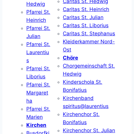
Caritas St. Hedwig
Hedwig
Caritas St. Heinrich
Pfarrei St.
Caritas St. Julian
Heinrich
Caritas St. Liborius
Pfarrei St.
Caritas St. Stephanus
Julian
Kleiderkammer Nord-
Pfarrei St.
Ost
Laurentiu
Chöre
s
Chorgemeinschaft St.
Pfarrei St.
Hedwig
Liborius
Kinderschola St.
Pfarrei St.
Bonifatius
Margaret
Kirchenband
ha
spiritus@laurentius
Pfarrei St.
Kirchenchor St.
Marien
Bonifatius
Kirchen
Kirchenchor St. Julian
Busdorfki