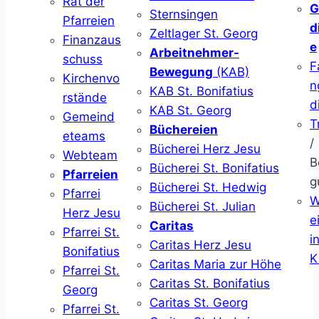
Rat der
G
Sternsingen
Pfarreien
d
Zeltlager St. Georg
Finanzaus
e
Arbeitnehmer-
schuss
F
Bewegung
(KAB)
Kirchenvo
n
KAB St. Bonifatius
rstände
d
KAB St. Georg
Gemeind
T
Büchereien
eteams
/
Bücherei Herz Jesu
Webteam
B
Bücherei St. Bonifatius
Pfarreien
g
Bücherei St. Hedwig
Pfarrei
W
Bücherei St. Julian
Herz Jesu
ei
Caritas
Pfarrei St.
i
Caritas Herz Jesu
Bonifatius
K
Caritas Maria zur Höhe
Pfarrei St.
Caritas St. Bonifatius
Georg
Caritas St. Georg
Pfarrei St.