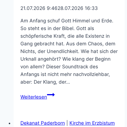
21.07.2026 9:46
28.07.2026 16:33
Am Anfang schuf Gott Himmel und Erde.
So steht es in der Bibel. Gott als
schöpferische Kraft, die alle Existenz in
Gang gebracht hat. Aus dem Chaos, dem
Nichts, der Unendlichkeit. Wie hat sich der
Urknall angehört? Wie klang der Beginn
von allem? Dieser Soundtrack des
Anfangs ist nicht mehr nachvollziehbar,
aber: Der Klang, der…
Der
Weiterlesen
Klang
Gottes
Klangwelten
Dekanat Paderborn
|
Kirche im Erzbistum
und