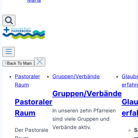
Maria
Back To Main
Pastoraler
Gruppen/Verbände
Glaub
Raum
erfahr
Gruppen/Verbände
Pastoraler
Gla
In unseren zehn Pfarreien
Raum
erfa
sind viele Gruppen und
Verbände aktiv.
Der Pastorale
S