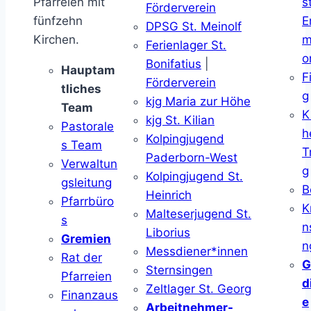
Pfarreien mit
s
Förderverein
fünfzehn
E
DPSG St. Meinolf
Kirchen.
m
Ferienlager St.
o
Bonifatius
|
Hauptam
F
Förderverein
tliches
g
kjg Maria zur Höhe
Team
K
kjg St. Kilian
Pastorale
h
Kolpingjugend
s Team
T
Paderborn-West
Verwaltun
g
Kolpingjugend St.
gsleitung
B
Heinrich
Pfarrbüro
K
Malteserjugend St.
s
n
Liborius
Gremien
n
Messdiener*innen
Rat der
G
Sternsingen
Pfarreien
d
Zeltlager St. Georg
Finanzaus
e
Arbeitnehmer-