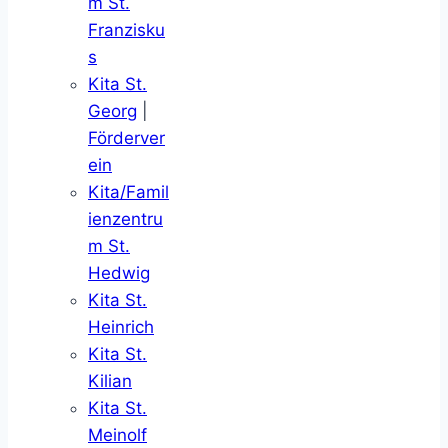
m St.
Franzisku
s
Kita St.
Georg
|
Förderver
ein
Kita/Famil
ienzentru
m St.
Hedwig
Kita St.
Heinrich
Kita St.
Kilian
Kita St.
Meinolf