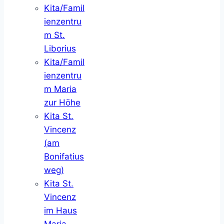
Kita/Famil
ienzentru
m St.
Liborius
Kita/Famil
ienzentru
m Maria
zur Höhe
Kita St.
Vincenz
(am
Bonifatius
weg)
Kita St.
Vincenz
im Haus