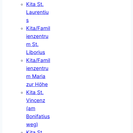
Kita St.
Laurentiu
s
Kita/Famil
ienzentru
m St.
Liborius
Kita/Famil
ienzentru
m Maria
zur Höhe
Kita St.
Vincenz
(am
Bonifatius
weg)
Kita St.