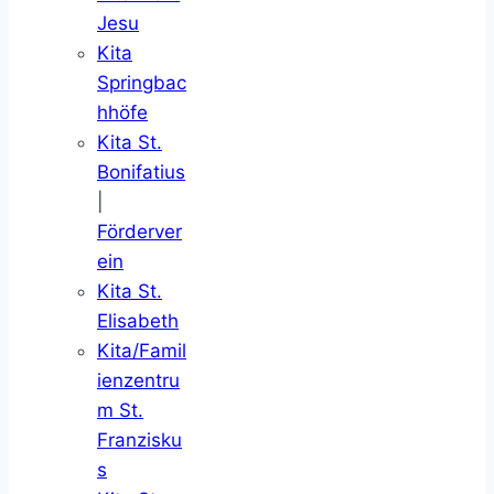
Jesu
Kita
Springbac
hhöfe
Kita St.
Bonifatius
|
Förderver
ein
Kita St.
Elisabeth
Kita/Famil
ienzentru
m St.
Franzisku
s