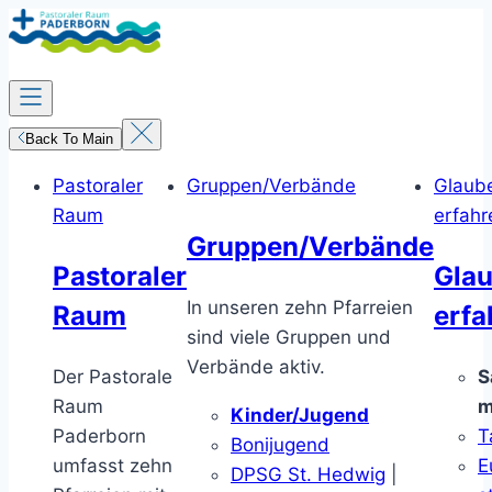
Zum
Inhalt
springen
Back To Main
Pastoraler
Gruppen/Verbände
Glaub
Raum
erfahr
Gruppen/Verbände
Pastoraler
Gla
In unseren zehn Pfarreien
Raum
erfa
sind viele Gruppen und
Verbände aktiv.
Der Pastorale
S
Raum
m
Kinder/Jugend
Paderborn
T
Bonijugend
umfasst zehn
E
DPSG St. Hedwig
|