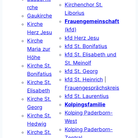
Kirchenchor St.
rche
Liborius
Gaukirche
Frauengemeinschaft
Kirche
(kfd)
Herz Jesu
kfd Herz Jesu
Kirche
kfd St. Bonifatius
Maria zur
kfd St. Elisabeth und
Höhe
St. Meinolf
Kirche St.
kfd St. Georg
Bonifatius
kfd St. Heinrich
|
Kirche St.
Frauengesprächskreis
Elisabeth
kfd St. Laurentius
Kirche St.
Kolpingsfamilie
Georg
Kolping Paderborn-
Kirche St.
West
Hedwig
Kolping Paderborn-
Kirche St.
Zentral