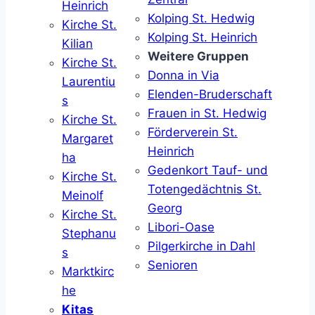
Heinrich
Kolping St. Hedwig
Kirche St.
Kolping St. Heinrich
Kilian
Weitere Gruppen
Kirche St.
Donna in Via
Laurentiu
Elenden-Bruderschaft
s
Frauen in St. Hedwig
Kirche St.
Förderverein St.
Margaret
Heinrich
ha
Gedenkort Tauf- und
Kirche St.
Totengedächtnis St.
Meinolf
Georg
Kirche St.
Libori-Oase
Stephanu
Pilgerkirche in Dahl
s
Senioren
Marktkirc
he
Kitas