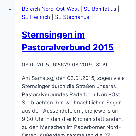
Paderborn
Bereich Nord-Ost-West
|
St. Bonifatius
|
Nord-
St. Heinrich
|
St. Stephanus
Ost
2014
Sternsingen im
Pastoralverbund 2015
03.01.2015 16:56
29.08.2019 18:09
Am Samstag, den 03.01.2015, zogen viele
Sternsinger durch die Straßen unseres
Pastoralverbundes Paderborn Nord-Ost.
Sie brachten den weihnachtlichen Segen
aus den Aussendefeiern, die jeweils um
9:30 Uhr in den drei Kirchen stattfanden,
zu den Menschen im Paderborner Nord-
Osten. Außerdem sammelten die 27