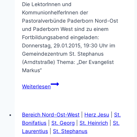
Die LektorInnen und
KommunionhelferInnen der
Pastoralverbünde Paderborn Nord-Ost
und Paderborn West sind zu einem
Fortbildungsabend eingeladen:
Donnerstag, 29.01.2015, 19:30 Uhr im
Gemeindezentrum St. Stephanus
(Arndtstraße) Thema: „Der Evangelist
Markus“
Fortbildungsabend
Weiterlesen
für
Lektoren
und
Bereich Nord-Ost-West
|
Herz Jesu
|
St.
Kommunionhelfer
Bonifatius
|
St. Georg
|
St. Heinrich
|
St.
Laurentius
|
St. Stephanus