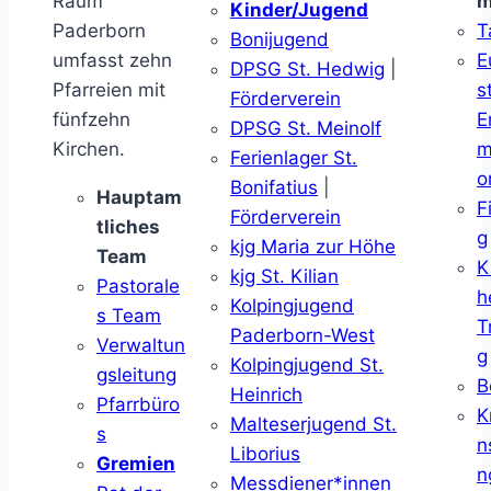
Raum
m
Kinder/Jugend
Paderborn
T
Bonijugend
umfasst zehn
E
DPSG St. Hedwig
|
Pfarreien mit
s
Förderverein
fünfzehn
E
DPSG St. Meinolf
Kirchen.
m
Ferienlager St.
o
Bonifatius
|
Hauptam
F
Förderverein
tliches
g
kjg Maria zur Höhe
Team
K
kjg St. Kilian
Pastorale
h
Kolpingjugend
s Team
T
Paderborn-West
Verwaltun
g
Kolpingjugend St.
gsleitung
B
Heinrich
Pfarrbüro
K
Malteserjugend St.
s
n
Liborius
Gremien
n
Messdiener*innen