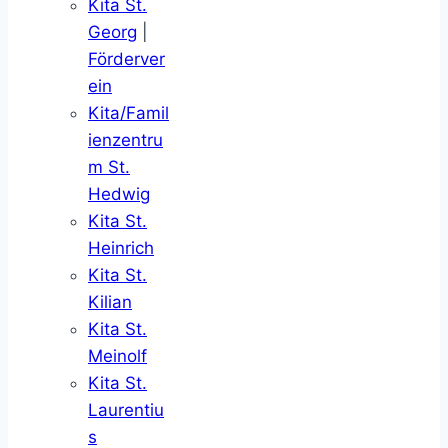
Kita St.
Georg
|
Förderver
ein
Kita/Famil
ienzentru
m St.
Hedwig
Kita St.
Heinrich
Kita St.
Kilian
Kita St.
Meinolf
Kita St.
Laurentiu
s