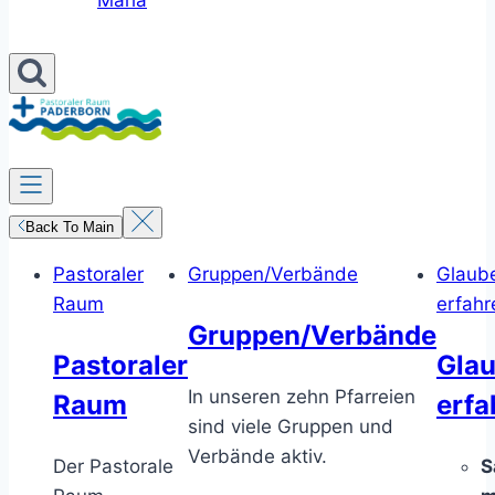
Maria
Back To Main
Pastoraler
Gruppen/Verbände
Glaub
Raum
erfahr
Gruppen/Verbände
Pastoraler
Gla
In unseren zehn Pfarreien
Raum
erfa
sind viele Gruppen und
Verbände aktiv.
Der Pastorale
S