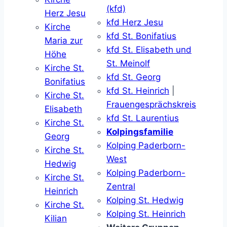
(kfd)
Herz Jesu
kfd Herz Jesu
Kirche
kfd St. Bonifatius
Maria zur
kfd St. Elisabeth und
Höhe
St. Meinolf
Kirche St.
kfd St. Georg
Bonifatius
kfd St. Heinrich
|
Kirche St.
Frauengesprächskreis
Elisabeth
kfd St. Laurentius
Kirche St.
Kolpingsfamilie
Georg
Kolping Paderborn-
Kirche St.
West
Hedwig
Kolping Paderborn-
Kirche St.
Zentral
Heinrich
Kolping St. Hedwig
Kirche St.
Kolping St. Heinrich
Kilian