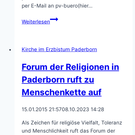
per E-Mail an pv-buero(hier…
EXERZITIEN
Weiterlesen
IM
ALLTAG
–
Kirche im Erzbistum Paderborn
4
Wochen
Forum der Religionen in
in
der
Paderborn ruft zu
Fastenzeit
Menschenkette auf
15.01.2015 21:57
08.10.2023 14:28
Als Zeichen für religiöse Vielfalt, Toleranz
und Menschlichkeit ruft das Forum der