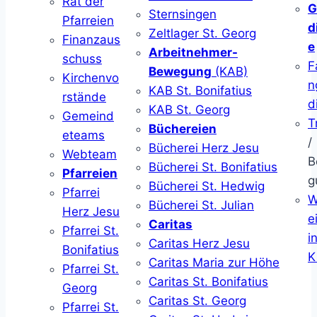
Rat der
G
Sternsingen
Pfarreien
d
Zeltlager St. Georg
Finanzaus
e
Arbeitnehmer-
schuss
F
Bewegung
(KAB)
Kirchenvo
n
KAB St. Bonifatius
rstände
d
KAB St. Georg
Gemeind
T
Büchereien
eteams
/
Bücherei Herz Jesu
Webteam
B
Bücherei St. Bonifatius
Pfarreien
g
Bücherei St. Hedwig
Pfarrei
W
Bücherei St. Julian
Herz Jesu
ei
Caritas
Pfarrei St.
i
Caritas Herz Jesu
Bonifatius
K
Caritas Maria zur Höhe
Pfarrei St.
Caritas St. Bonifatius
Georg
Caritas St. Georg
Pfarrei St.