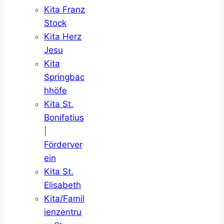
Kita Franz
Stock
Kita Herz
Jesu
Kita
Springbac
hhöfe
Kita St.
Bonifatius
|
Förderver
ein
Kita St.
Elisabeth
Kita/Famil
ienzentru