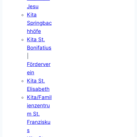
Jesu
Kita
Springbac
hhöfe
Kita St.
Bonifatius
|
Förderver
ein
Kita St.
Elisabeth
Kita/Famil
ienzentru
m St.
Franzisku
s