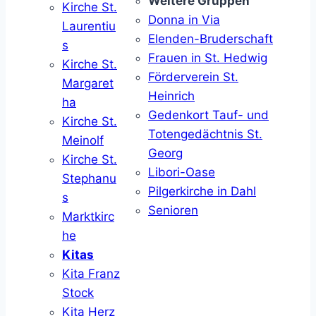
Weitere Gruppen
Kirche St.
Donna in Via
Laurentiu
Elenden-Bruderschaft
s
Frauen in St. Hedwig
Kirche St.
Förderverein St.
Margaret
Heinrich
ha
Gedenkort Tauf- und
Kirche St.
Totengedächtnis St.
Meinolf
Georg
Kirche St.
Libori-Oase
Stephanu
Pilgerkirche in Dahl
s
Senioren
Marktkirc
he
Kitas
Kita Franz
Stock
Kita Herz