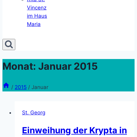
Vincenz
im Haus
Maria
Monat: Januar 2015
/
2015
/
Januar
St. Georg
Einweihung der Krypta in