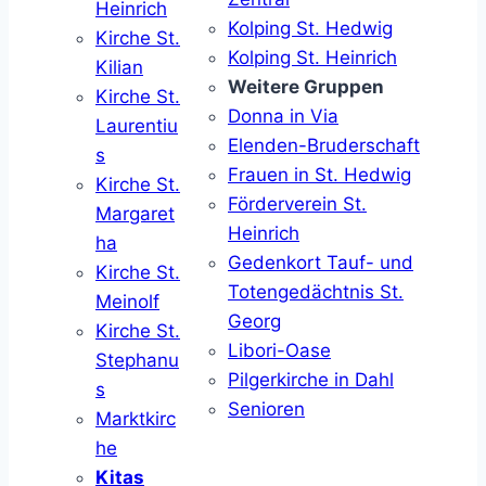
Heinrich
Kolping St. Hedwig
Kirche St.
Kolping St. Heinrich
Kilian
Weitere Gruppen
Kirche St.
Donna in Via
Laurentiu
Elenden-Bruderschaft
s
Frauen in St. Hedwig
Kirche St.
Förderverein St.
Margaret
Heinrich
ha
Gedenkort Tauf- und
Kirche St.
Totengedächtnis St.
Meinolf
Georg
Kirche St.
Libori-Oase
Stephanu
Pilgerkirche in Dahl
s
Senioren
Marktkirc
he
Kitas