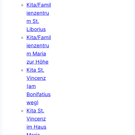
Kita/Famil
ienzentru
m St.
Liborius
Kita/Famil
ienzentru
m Maria
zur Höhe
Kita St.
Vincenz
(am
Bonifatius
weg)
Kita St.
Vincenz
im Haus