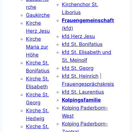
Kirchenchor St.
rche
Liborius
Gaukirche
Frauengemeinschaft
Kirche
(kfd)
Herz Jesu
kfd Herz Jesu
Kirche
kfd St. Bonifatius
Maria zur
kfd St. Elisabeth und
Höhe
St. Meinolf
Kirche St.
kfd St. Georg
Bonifatius
kfd St. Heinrich
|
Kirche St.
Frauengesprächskreis
Elisabeth
kfd St. Laurentius
Kirche St.
Kolpingsfamilie
Georg
Kolping Paderborn-
Kirche St.
West
Hedwig
Kolping Paderborn-
Kirche St.
Zentral