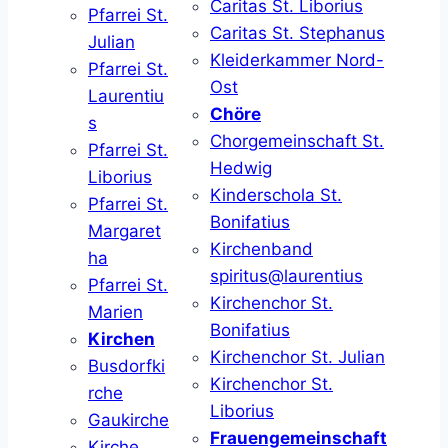
Caritas St. Liborius
Pfarrei St.
Caritas St. Stephanus
Julian
Kleiderkammer Nord-
Pfarrei St.
Ost
Laurentiu
Chöre
s
Chorgemeinschaft St.
Pfarrei St.
Hedwig
Liborius
Kinderschola St.
Pfarrei St.
Bonifatius
Margaret
Kirchenband
ha
spiritus@laurentius
Pfarrei St.
Kirchenchor St.
Marien
Bonifatius
Kirchen
Kirchenchor St. Julian
Busdorfki
Kirchenchor St.
rche
Liborius
Gaukirche
Frauengemeinschaft
Kirche