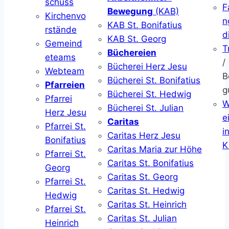
schuss
F
Bewegung
(KAB)
Kirchenvo
n
KAB St. Bonifatius
rstände
d
KAB St. Georg
Gemeind
T
Büchereien
eteams
/
Bücherei Herz Jesu
Webteam
B
Bücherei St. Bonifatius
Pfarreien
g
Bücherei St. Hedwig
Pfarrei
W
Bücherei St. Julian
Herz Jesu
ei
Caritas
Pfarrei St.
i
Caritas Herz Jesu
Bonifatius
K
Caritas Maria zur Höhe
Pfarrei St.
Caritas St. Bonifatius
Georg
Caritas St. Georg
Pfarrei St.
Caritas St. Hedwig
Hedwig
Caritas St. Heinrich
Pfarrei St.
Caritas St. Julian
Heinrich