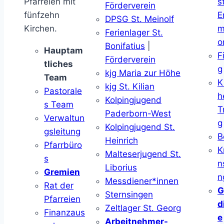
Pfarreien mit
s
Förderverein
fünfzehn
E
DPSG St. Meinolf
Kirchen.
m
Ferienlager St.
o
Bonifatius
|
Hauptam
F
Förderverein
tliches
g
kjg Maria zur Höhe
Team
K
kjg St. Kilian
Pastorale
h
Kolpingjugend
s Team
T
Paderborn-West
Verwaltun
g
Kolpingjugend St.
gsleitung
B
Heinrich
Pfarrbüro
K
Malteserjugend St.
s
n
Liborius
Gremien
n
Messdiener*innen
Rat der
G
Sternsingen
Pfarreien
d
Zeltlager St. Georg
Finanzaus
e
Arbeitnehmer-