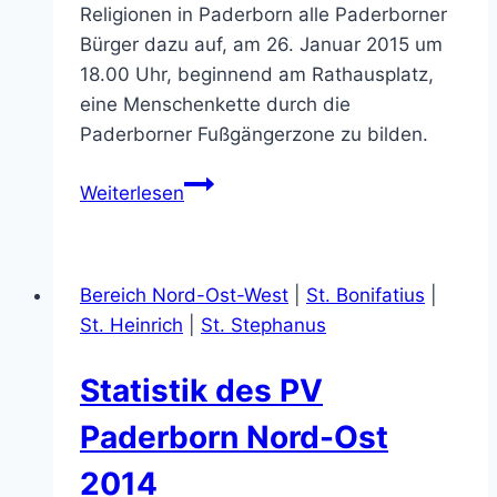
Religionen in Paderborn alle Paderborner
Bürger dazu auf, am 26. Januar 2015 um
18.00 Uhr, beginnend am Rathausplatz,
eine Menschenkette durch die
Paderborner Fußgängerzone zu bilden.
Forum
Weiterlesen
der
Religionen
in
Bereich Nord-Ost-West
|
St. Bonifatius
|
Paderborn
St. Heinrich
|
St. Stephanus
ruft
zu
Statistik des PV
Menschenkette
auf
Paderborn Nord-Ost
2014