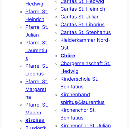
Caritas St. Hedwig
Hedwig
Caritas St. Heinrich
Pfarrei St.
Caritas St. Julian
Heinrich
Caritas St. Liborius
Pfarrei St.
Caritas St. Stephanus
Julian
Kleiderkammer Nord-
Pfarrei St.
Ost
Laurentiu
Chöre
s
Chorgemeinschaft St.
Pfarrei St.
Hedwig
Liborius
Kinderschola St.
Pfarrei St.
Bonifatius
Margaret
Kirchenband
ha
spiritus@laurentius
Pfarrei St.
Kirchenchor St.
Marien
Bonifatius
Kirchen
Kirchenchor St. Julian
Busdorfki