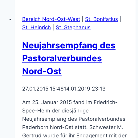
Krypta
in
Bereich Nord-Ost-West
|
St. Bonifatius
|
St.
St. Heinrich
|
St. Stephanus
Georg
Neujahrsempfang des
Pastoralverbundes
Nord-Ost
27.01.2015 15:46
14.01.2019 23:13
Am 25. Januar 2015 fand im Friedrich-
Spee-Heim der diesjährige
Neujahrsempfang des Pastoralverbundes
Paderborn Nord-Ost statt. Schwester M.
Gertrud wurde für ihr Engagement mit der