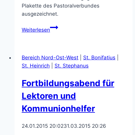
Plakette des Pastoralverbundes
ausgezeichnet.
Neujahrsempfang
Weiterlesen
des
Pastoralverbundes
Nord-
Bereich Nord-Ost-West
|
St. Bonifatius
|
Ost
St. Heinrich
|
St. Stephanus
Fortbildungsabend für
Lektoren und
Kommunionhelfer
24.01.2015 20:02
31.03.2015 20:26