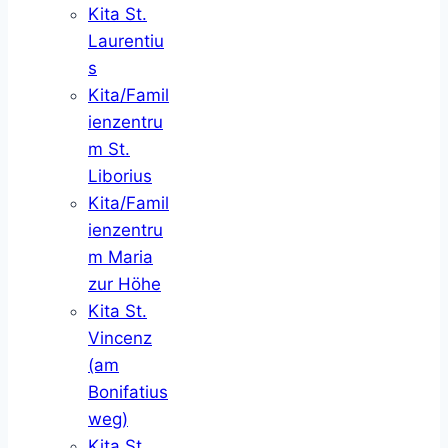
Kita St.
Laurentiu
s
Kita/Famil
ienzentru
m St.
Liborius
Kita/Famil
ienzentru
m Maria
zur Höhe
Kita St.
Vincenz
(am
Bonifatius
weg)
Kita St.