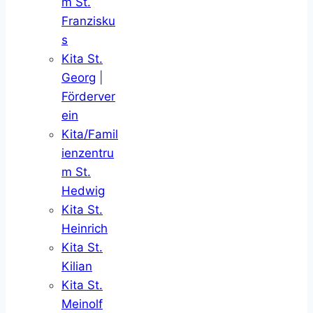
m St.
Franzisku
s
Kita St.
Georg
|
Förderver
ein
Kita/Famil
ienzentru
m St.
Hedwig
Kita St.
Heinrich
Kita St.
Kilian
Kita St.
Meinolf