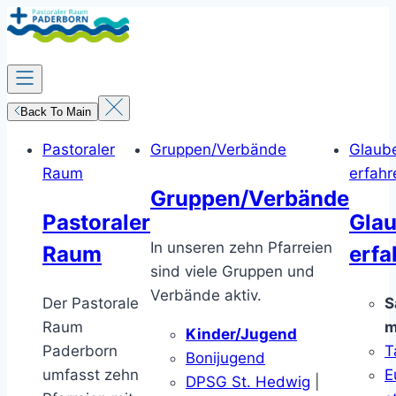
Zum
Inhalt
springen
Back To Main
Pastoraler
Gruppen/Verbände
Glaub
Raum
erfahr
Gruppen/Verbände
Pastoraler
Gla
In unseren zehn Pfarreien
Raum
erfa
sind viele Gruppen und
Verbände aktiv.
Der Pastorale
S
Raum
m
Kinder/Jugend
Paderborn
T
Bonijugend
umfasst zehn
E
DPSG St. Hedwig
|