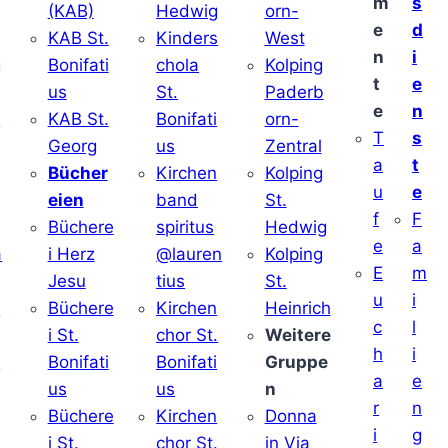
m
s
(KAB)
Hedwig
orn-
e
d
KAB St.
Kinders
West
n
i
g
Bonifati
chola
Kolping
t
e
us
St.
Paderb
e
n
v
KAB St.
Bonifati
orn-
T
s
Georg
us
Zentral
a
t
Bücher
Kirchen
Kolping
u
e
eien
band
St.
f
F
Büchere
spiritus
Hedwig
e
a
a
i Herz
@lauren
Kolping
E
m
Jesu
tius
St.
u
i
i
Büchere
Kirchen
Heinrich
c
l
i St.
chor St.
Weitere
h
i
v
Bonifati
Bonifati
Gruppe
a
e
us
us
n
r
n
Büchere
Kirchen
Donna
i
g
i St.
chor St.
in Via