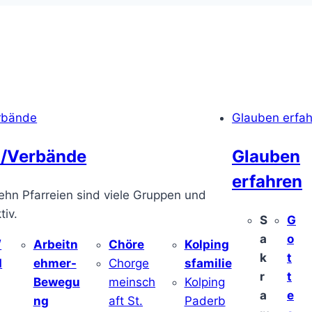
rbände
Glauben erfa
/Verbände
Glauben
erfahren
ehn Pfarreien sind viele Gruppen und
iv.
S
G
a
o
/
Arbeitn
Chöre
Kolping
k
t
d
ehmer-
Chorge
sfamilie
r
t
Bewegu
meinsch
Kolping
a
e
ng
aft St.
Paderb