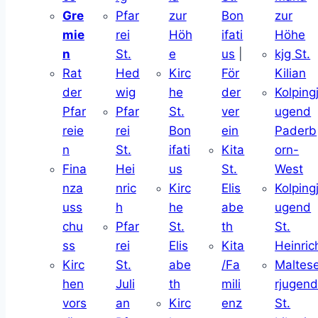
Gre
Pfar
zur
Bon
zur
mie
rei
Höh
ifati
Höhe
n
St.
e
us
|
kjg St.
Rat
Hed
Kirc
För
Kilian
der
wig
he
der
Kolping
Pfar
Pfar
St.
ver
ugend
reie
rei
Bon
ein
Paderb
n
St.
ifati
Kita
orn-
Fina
Hei
us
St.
West
nza
nric
Kirc
Elis
Kolping
uss
h
he
abe
ugend
chu
Pfar
St.
th
St.
ss
rei
Elis
Kita
Heinric
Kirc
St.
abe
/Fa
Maltes
hen
Juli
th
mili
rjugen
vors
an
Kirc
enz
St.