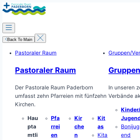
Zum
Inhalt
springen
Back To Main
Pastoraler Raum
Gruppen/Ve
Pastoraler Raum
Gruppen
Der Pastorale Raum Paderborn
In unseren z
umfasst zehn Pfarreien mit fünfzehn
Verbände akt
Kirchen.
Kinder
Hau
Pfa
Kir
Kit
Jugen
pta
rrei
che
as
Bonijug
mtli
en
n
Kita
end