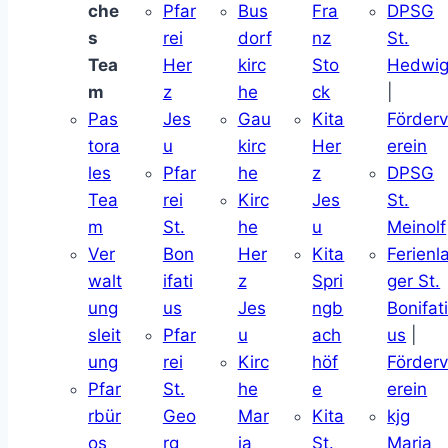
che
Pfar
Bus
Fra
DPSG
s
rei
dorf
nz
St.
Tea
Her
kirc
Sto
Hedwi
m
z
he
ck
|
Pas
Jes
Gau
Kita
Förder
tora
u
kirc
Her
erein
les
Pfar
he
z
DPSG
Tea
rei
Kirc
Jes
St.
m
St.
he
u
Meinolf
Ver
Bon
Her
Kita
Ferienl
walt
ifati
z
Spri
ger St.
ung
us
Jes
ngb
Bonifat
sleit
Pfar
u
ach
us
|
ung
rei
Kirc
höf
Förder
Pfar
St.
he
e
erein
rbür
Geo
Mar
Kita
kjg
os
rg
ia
St.
Maria