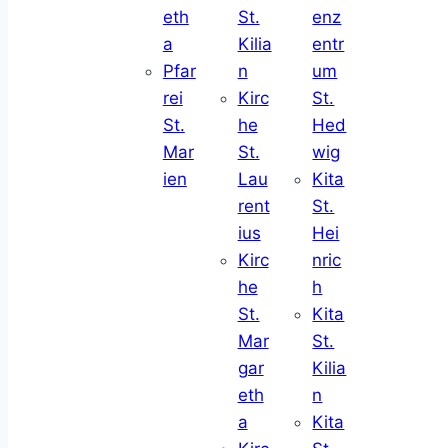
eth
St.
enz
a
Kilia
entr
Pfar
n
um
rei
Kirc
St.
St.
he
Hed
Mar
St.
wig
ien
Lau
Kita
rent
St.
ius
Hei
Kirc
nric
he
h
St.
Kita
Mar
St.
gar
Kilia
eth
n
a
Kita