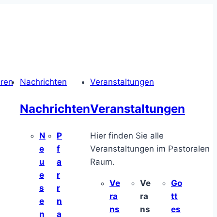
hren
Nachrichten
Veranstaltungen
Nachrichten
Veranstaltungen
N
P
Hier finden Sie alle
e
f
Veranstaltungen im Pastoralen
u
a
Raum.
e
r
Ve
Ve
Go
s
r
ra
ra
tt
e
n
ns
ns
es
n
a