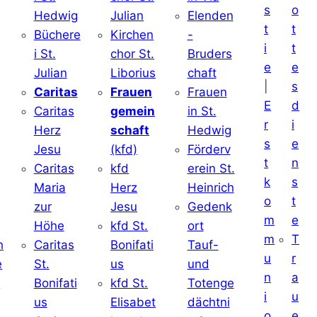
s
o
Hedwig
Julian
Elenden
t
t
Büchere
Kirchen
-
i
t
i St.
chor St.
Bruders
e
e
Julian
Liborius
chaft
|
s
j
Caritas
Frauen
Frauen
E
d
Caritas
gemein
in St.
r
i
Herz
schaft
Hedwig
s
e
Jesu
(kfd)
Förderv
t
n
Caritas
kfd
erein St.
k
s
j
Maria
Herz
Heinrich
o
t
zur
Jesu
Gedenk
m
e
Höhe
kfd St.
ort
m
T
h
Caritas
Bonifati
Tauf-
u
r
e
St.
us
und
n
a
d
Bonifati
kfd St.
Totenge
i
u
us
Elisabet
dächtni
o
e