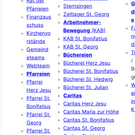
Rat der
G
Sternsingen
Pfarreien
d
Zeltlager St. Georg
Finanzaus
e
Arbeitnehmer-
schuss
F
Bewegung
(KAB)
Kirchenvo
n
KAB St. Bonifatius
rstände
d
KAB St. Georg
Gemeind
T
Büchereien
eteams
/
Bücherei Herz Jesu
Webteam
B
Bücherei St. Bonifatius
Pfarreien
g
Bücherei St. Hedwig
Pfarrei
W
Bücherei St. Julian
Herz Jesu
ei
Caritas
Pfarrei St.
i
Caritas Herz Jesu
Bonifatius
K
Caritas Maria zur Höhe
Pfarrei St.
Caritas St. Bonifatius
Georg
Caritas St. Georg
Pfarrei St.