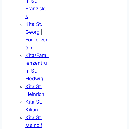
m St.
Franzisku
s
Kita St.
Georg
|
Förderver
ein
Kita/Famil
ienzentru
m St.
Hedwig
Kita St.
Heinrich
Kita St.
Kilian
Kita St.
Meinolf