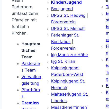
Raum
m
Kinder/Jugend
Paderborn
T
Bonijugend
umfasst zehn
E
DPSG St. Hedwig
|
Pfarreien mit
s
Förderverein
fünfzehn
E
DPSG St. Meinolf
Kirchen.
m
Ferienlager St.
o
Bonifatius
|
Hauptam
F
Förderverein
tliches
g
kjg Maria zur Höhe
Team
K
kjg St. Kilian
Pastorale
h
Kolpingjugend
s Team
T
Paderborn-West
Verwaltun
g
Kolpingjugend St.
gsleitung
B
Heinrich
Pfarrbüro
K
Malteserjugend St.
s
n
Liborius
Gremien
n
Messdiener*innen