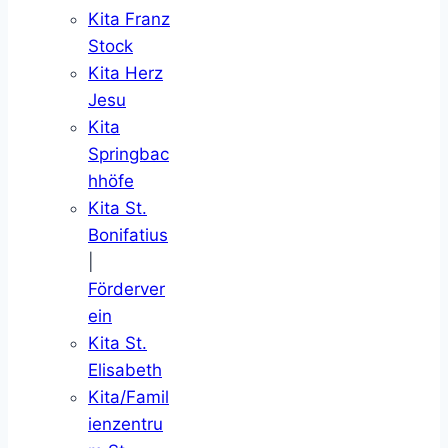
Kita Franz
Stock
Kita Herz
Jesu
Kita
Springbac
hhöfe
Kita St.
Bonifatius
|
Förderver
ein
Kita St.
Elisabeth
Kita/Famil
ienzentru