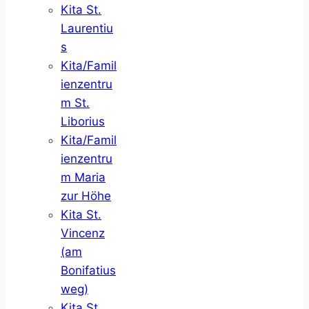
Kita St.
Laurentiu
s
Kita/Famil
ienzentru
m St.
Liborius
Kita/Famil
ienzentru
m Maria
zur Höhe
Kita St.
Vincenz
(am
Bonifatius
weg)
Kita St.