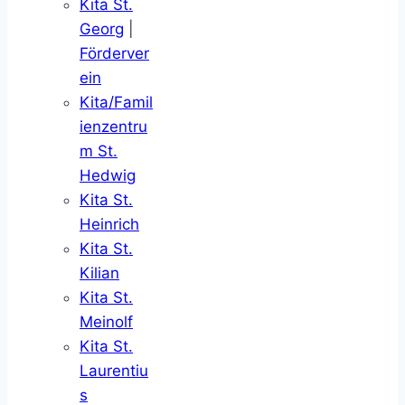
Kita St.
Georg
|
Förderver
ein
Kita/Famil
ienzentru
m St.
Hedwig
Kita St.
Heinrich
Kita St.
Kilian
Kita St.
Meinolf
Kita St.
Laurentiu
s