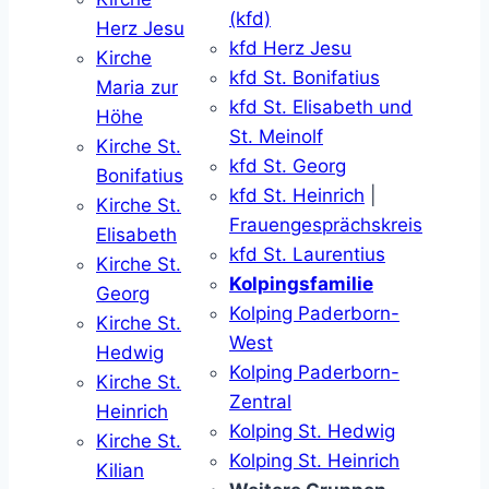
(kfd)
Herz Jesu
kfd Herz Jesu
Kirche
kfd St. Bonifatius
Maria zur
kfd St. Elisabeth und
Höhe
St. Meinolf
Kirche St.
kfd St. Georg
Bonifatius
kfd St. Heinrich
|
Kirche St.
Frauengesprächskreis
Elisabeth
kfd St. Laurentius
Kirche St.
Kolpingsfamilie
Georg
Kolping Paderborn-
Kirche St.
West
Hedwig
Kolping Paderborn-
Kirche St.
Zentral
Heinrich
Kolping St. Hedwig
Kirche St.
Kolping St. Heinrich
Kilian