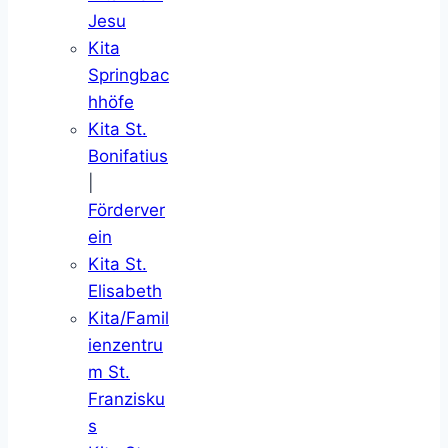
Jesu
Kita
Springbac
hhöfe
Kita St.
Bonifatius
|
Förderver
ein
Kita St.
Elisabeth
Kita/Famil
ienzentru
m St.
Franzisku
s