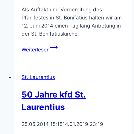
Als Auftakt und Vorbereitung des
Pfarrfestes in St. Bonifatius halten wir am
12. Juni 2014 einen Tag lang Anbetung in
der St. Bonifatiuskirche.
Tag
Weiterlesen
der
Ewigen
Anbetung
St. Laurentius
in
St.
50 Jahre kfd St.
Bonifatius
Laurentius
25.05.2014 15:15
14.01.2019 23:19