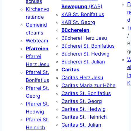
schuss
F
Bewegung
(KAB)
Kirchenvo
n
KAB St. Bonifatius
rstände
d
KAB St. Georg
Gemeind
T
Büchereien
eteams
/
Bücherei Herz Jesu
Webteam
B
Bücherei St. Bonifatius
Pfarreien
g
Bücherei St. Hedwig
Pfarrei
W
Bücherei St. Julian
Herz Jesu
ei
Caritas
Pfarrei St.
i
Caritas Herz Jesu
Bonifatius
K
Caritas Maria zur Höhe
Pfarrei St.
Caritas St. Bonifatius
Georg
Caritas St. Georg
Pfarrei St.
Caritas St. Hedwig
Hedwig
Caritas St. Heinrich
Pfarrei St.
Caritas St. Julian
Heinrich