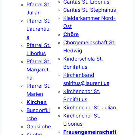
Caritas St. Liborius
Pfarrei St.
Caritas St. Stephanus
Julian
Kleiderkammer Nord-
Pfarrei St.
Ost
Laurentiu
Chöre
s
Chorgemeinschaft St.
Pfarrei St.
Hedwig
Liborius
Kinderschola St.
Pfarrei St.
Bonifatius
Margaret
Kirchenband
ha
spiritus@laurentius
Pfarrei St.
Kirchenchor St.
Marien
Bonifatius
Kirchen
Kirchenchor St. Julian
Busdorfki
Kirchenchor St.
rche
Liborius
Gaukirche
Frauengemeinschaft
Kirche