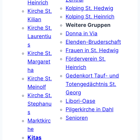
Heinrich
Kolping St. Hedwig
Kirche St.
Kolping St. Heinrich
Kilian
Weitere Gruppen
Kirche St.
Donna in Via
Laurentiu
Elenden-Bruderschaft
s
Frauen in St. Hedwig
Kirche St.
Förderverein St.
Margaret
Heinrich
ha
Gedenkort Tauf- und
Kirche St.
Totengedächtnis St.
Meinolf
Georg
Kirche St.
Libori-Oase
Stephanu
Pilgerkirche in Dahl
s
Senioren
Marktkirc
he
Kitas