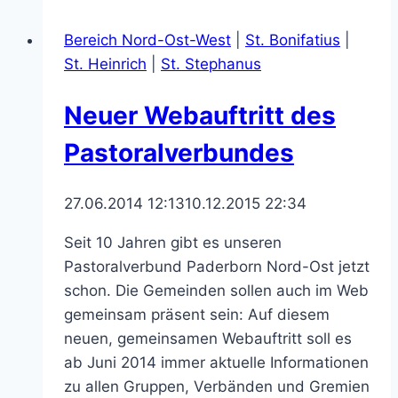
die
Bereich Nord-Ost-West
|
St. Bonifatius
|
Grünanlagen
St. Heinrich
|
St. Stephanus
in
St.
Neuer Webauftritt des
Heinrich
Pastoralverbundes
27.06.2014 12:13
10.12.2015 22:34
Seit 10 Jahren gibt es unseren
Pastoralverbund Paderborn Nord-Ost jetzt
schon. Die Gemeinden sollen auch im Web
gemeinsam präsent sein: Auf diesem
neuen, gemeinsamen Webauftritt soll es
ab Juni 2014 immer aktuelle Informationen
zu allen Gruppen, Verbänden und Gremien