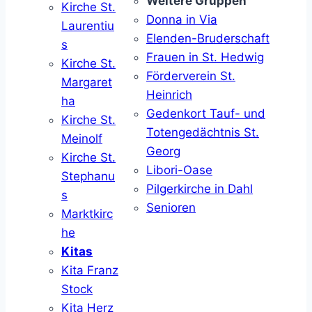
Weitere Gruppen
Kirche St.
Donna in Via
Laurentiu
Elenden-Bruderschaft
s
Frauen in St. Hedwig
Kirche St.
Förderverein St.
Margaret
Heinrich
ha
Gedenkort Tauf- und
Kirche St.
Totengedächtnis St.
Meinolf
Georg
Kirche St.
Libori-Oase
Stephanu
Pilgerkirche in Dahl
s
Senioren
Marktkirc
he
Kitas
Kita Franz
Stock
Kita Herz