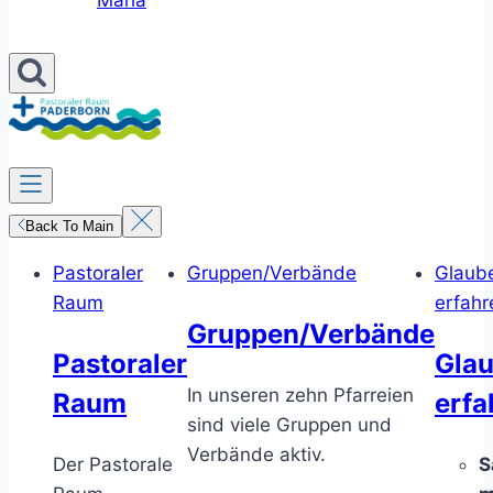
Maria
Back To Main
Pastoraler
Gruppen/Verbände
Glaub
Raum
erfahr
Gruppen/Verbände
Pastoraler
Gla
In unseren zehn Pfarreien
Raum
erfa
sind viele Gruppen und
Verbände aktiv.
Der Pastorale
S