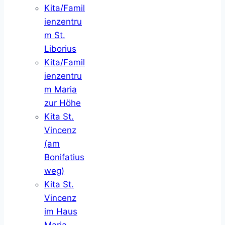
Kita/Famil
ienzentru
m St.
Liborius
Kita/Famil
ienzentru
m Maria
zur Höhe
Kita St.
Vincenz
(am
Bonifatius
weg)
Kita St.
Vincenz
im Haus