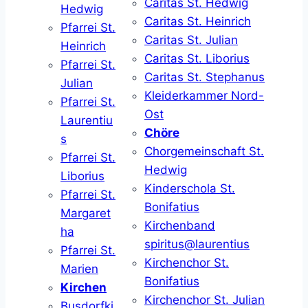
Caritas St. Hedwig
Hedwig
Caritas St. Heinrich
Pfarrei St.
Caritas St. Julian
Heinrich
Caritas St. Liborius
Pfarrei St.
Caritas St. Stephanus
Julian
Kleiderkammer Nord-
Pfarrei St.
Ost
Laurentiu
Chöre
s
Chorgemeinschaft St.
Pfarrei St.
Hedwig
Liborius
Kinderschola St.
Pfarrei St.
Bonifatius
Margaret
Kirchenband
ha
spiritus@laurentius
Pfarrei St.
Kirchenchor St.
Marien
Bonifatius
Kirchen
Kirchenchor St. Julian
Busdorfki