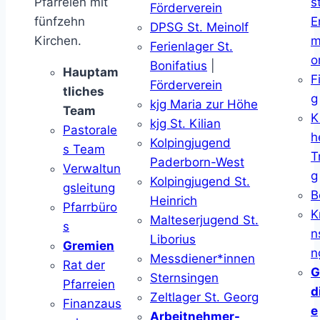
Pfarreien mit
s
Förderverein
fünfzehn
E
DPSG St. Meinolf
Kirchen.
m
Ferienlager St.
o
Bonifatius
|
Hauptam
F
Förderverein
tliches
g
kjg Maria zur Höhe
Team
K
kjg St. Kilian
Pastorale
h
Kolpingjugend
s Team
T
Paderborn-West
Verwaltun
g
Kolpingjugend St.
gsleitung
B
Heinrich
Pfarrbüro
K
Malteserjugend St.
s
n
Liborius
Gremien
n
Messdiener*innen
Rat der
G
Sternsingen
Pfarreien
d
Zeltlager St. Georg
Finanzaus
e
Arbeitnehmer-