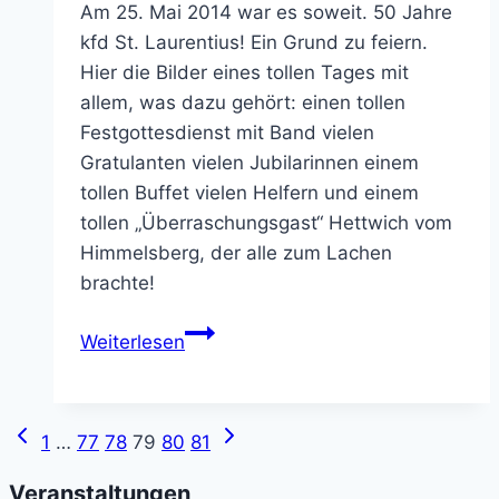
Am 25. Mai 2014 war es soweit. 50 Jahre
kfd St. Laurentius! Ein Grund zu feiern.
Hier die Bilder eines tollen Tages mit
allem, was dazu gehört: einen tollen
Festgottesdienst mit Band vielen
Gratulanten vielen Jubilarinnen einem
tollen Buffet vielen Helfern und einem
tollen „Überraschungsgast“ Hettwich vom
Himmelsberg, der alle zum Lachen
brachte!
50
Weiterlesen
Jahre
kfd
St.
Vorherige
Nächste
Seitennavigation
1
…
77
78
79
80
81
Laurentius
Seite
Seite
Veranstaltungen