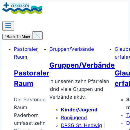
Zum
Inhalt
springen
Back To Main
Pastoraler
Gruppen/Verbände
Glaub
Raum
erfahr
Gruppen/Verbände
Pastoraler
Gla
In unseren zehn Pfarreien
Raum
erfa
sind viele Gruppen und
Verbände aktiv.
Der Pastorale
S
Raum
m
Kinder/Jugend
Paderborn
T
Bonijugend
umfasst zehn
E
DPSG St. Hedwig
|