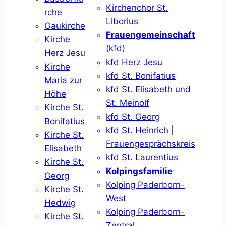
Kirchenchor St.
rche
Liborius
Gaukirche
Frauengemeinschaft
Kirche
(kfd)
Herz Jesu
kfd Herz Jesu
Kirche
kfd St. Bonifatius
Maria zur
kfd St. Elisabeth und
Höhe
St. Meinolf
Kirche St.
kfd St. Georg
Bonifatius
kfd St. Heinrich
|
Kirche St.
Frauengesprächskreis
Elisabeth
kfd St. Laurentius
Kirche St.
Kolpingsfamilie
Georg
Kolping Paderborn-
Kirche St.
West
Hedwig
Kolping Paderborn-
Kirche St.
Zentral