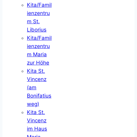
Kita/Famil
ienzentru
m St.
Liborius
Kita/Famil
ienzentru
m Maria
zur Höhe
Kita St.
Vincenz
(am
Bonifatius
weg)
Kita St.
Vincenz
im Haus