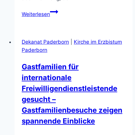
Der
Weiterlesen
Klang
Gottes
Klangwelten
Dekanat Paderborn
|
Kirche im Erzbistum
und
Paderborn
mehr
in
Gastfamilien für
der
internationale
Gaukirche
zu
Freiwilligendienstleistende
Libori
gesucht –
Gastfamilienbesuche zeigen
spannende Einblicke