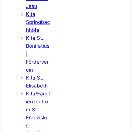
Jesu
Kita
Springbac
hhöfe
Kita St.
Bonifatius
|
Förderver
ein
Kita St.
Elisabeth
Kita/Famil
ienzentru
m St.
Franzisku
s