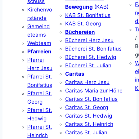
schuss
F
Bewegung
(KAB)
Kirchenvo
n
KAB St. Bonifatius
rstände
d
KAB St. Georg
Gemeind
T
Büchereien
eteams
/
Bücherei Herz Jesu
Webteam
B
Bücherei St. Bonifatius
Pfarreien
g
Bücherei St. Hedwig
Pfarrei
W
Bücherei St. Julian
Herz Jesu
ei
Caritas
Pfarrei St.
i
Caritas Herz Jesu
Bonifatius
K
Caritas Maria zur Höhe
Pfarrei St.
Caritas St. Bonifatius
Georg
Caritas St. Georg
Pfarrei St.
Caritas St. Hedwig
Hedwig
Caritas St. Heinrich
Pfarrei St.
Caritas St. Julian
Heinrich