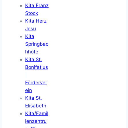
Kita Franz
Stock
Kita Herz
Jesu
Kita
Springbac
hhöfe
Kita St.
Bonifatius
|
Förderver
ein
Kita St.
Elisabeth
Kita/Famil
ienzentru