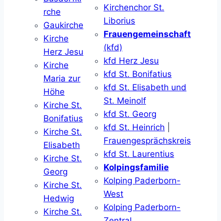
Kirchenchor St.
rche
Liborius
Gaukirche
Frauengemeinschaft
Kirche
(kfd)
Herz Jesu
kfd Herz Jesu
Kirche
kfd St. Bonifatius
Maria zur
kfd St. Elisabeth und
Höhe
St. Meinolf
Kirche St.
kfd St. Georg
Bonifatius
kfd St. Heinrich
|
Kirche St.
Frauengesprächskreis
Elisabeth
kfd St. Laurentius
Kirche St.
Kolpingsfamilie
Georg
Kolping Paderborn-
Kirche St.
West
Hedwig
Kolping Paderborn-
Kirche St.
Zentral