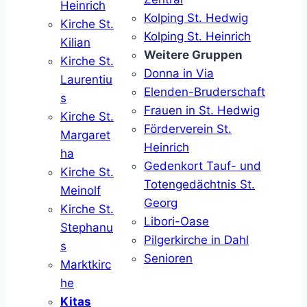
Heinrich
Kolping St. Hedwig
Kirche St.
Kolping St. Heinrich
Kilian
Weitere Gruppen
Kirche St.
Donna in Via
Laurentiu
Elenden-Bruderschaft
s
Frauen in St. Hedwig
Kirche St.
Förderverein St.
Margaret
Heinrich
ha
Gedenkort Tauf- und
Kirche St.
Totengedächtnis St.
Meinolf
Georg
Kirche St.
Libori-Oase
Stephanu
Pilgerkirche in Dahl
s
Senioren
Marktkirc
he
Kitas