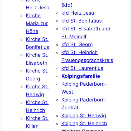
(kfd)
Herz Jesu
kfd Herz Jesu
Kirche
kfd St. Bonifatius
Maria zur
kfd St. Elisabeth und
Höhe
St. Meinolf
Kirche St.
kfd St. Georg
Bonifatius
kfd St. Heinrich
|
Kirche St.
Frauengesprächskreis
Elisabeth
kfd St. Laurentius
Kirche St.
Kolpingsfamilie
Georg
Kolping Paderborn-
Kirche St.
West
Hedwig
Kolping Paderborn-
Kirche St.
Zentral
Heinrich
Kolping St. Hedwig
Kirche St.
Kolping St. Heinrich
Kilian