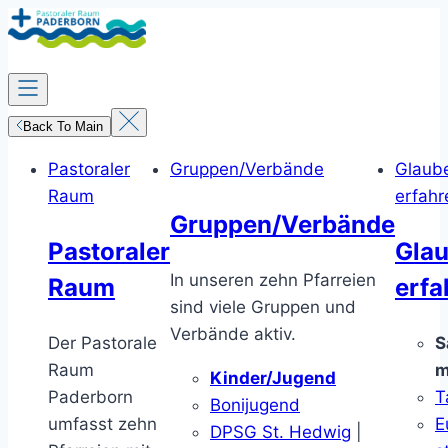
Zum
Inhalt
springen
Back To Main
Pastoraler
Gruppen/Verbände
Glaub
Raum
erfahr
Gruppen/Verbände
Pastoraler
Gla
In unseren zehn Pfarreien
Raum
erfa
sind viele Gruppen und
Verbände aktiv.
Der Pastorale
S
Raum
m
Kinder/Jugend
Paderborn
T
Bonijugend
umfasst zehn
E
DPSG St. Hedwig
|