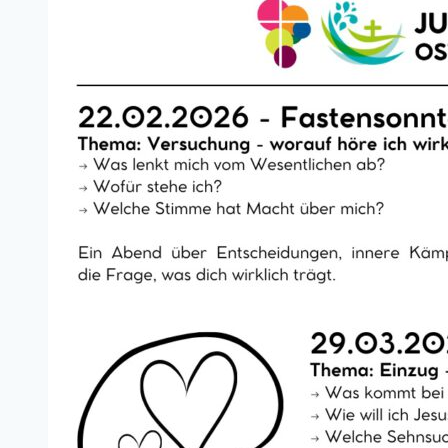
gesucht
–
Gastfamilienbesuche
zeigen
spannende
Einblicke