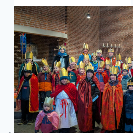
„Junge
Kirche
–
Ostern
intensiv“