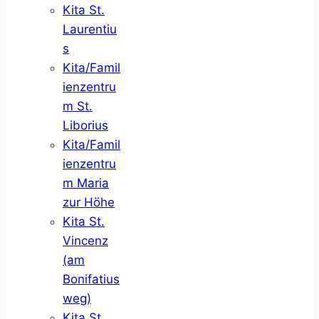
Kita St.
Laurentiu
s
Kita/Famil
ienzentru
m St.
Liborius
Kita/Famil
ienzentru
m Maria
zur Höhe
Kita St.
Vincenz
(am
Bonifatius
weg)
Kita St.