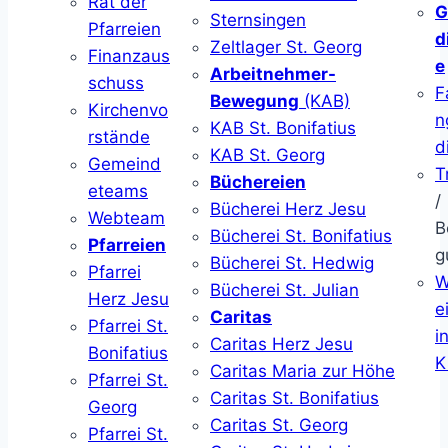
Rat der
G
Sternsingen
Pfarreien
d
Zeltlager St. Georg
Finanzaus
e
Arbeitnehmer-
schuss
F
Bewegung
(KAB)
Kirchenvo
n
KAB St. Bonifatius
rstände
d
KAB St. Georg
Gemeind
T
Büchereien
eteams
/
Bücherei Herz Jesu
Webteam
B
Bücherei St. Bonifatius
Pfarreien
g
Bücherei St. Hedwig
Pfarrei
W
Bücherei St. Julian
Herz Jesu
ei
Caritas
Pfarrei St.
i
Caritas Herz Jesu
Bonifatius
K
Caritas Maria zur Höhe
Pfarrei St.
Caritas St. Bonifatius
Georg
Caritas St. Georg
Pfarrei St.