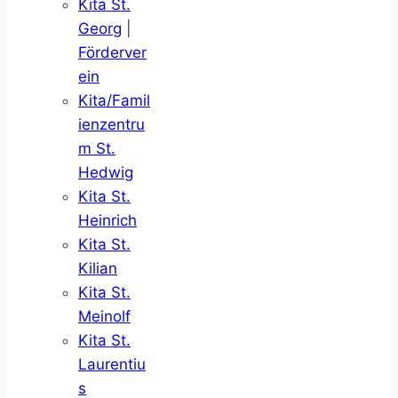
Kita St.
Georg
|
Förderver
ein
Kita/Famil
ienzentru
m St.
Hedwig
Kita St.
Heinrich
Kita St.
Kilian
Kita St.
Meinolf
Kita St.
Laurentiu
s