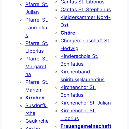
Caritas St. Liborius
Pfarrei St.
Caritas St. Stephanus
Julian
Kleiderkammer Nord-
Pfarrei St.
Ost
Laurentiu
Chöre
s
Chorgemeinschaft St.
Pfarrei St.
Hedwig
Liborius
Kinderschola St.
Pfarrei St.
Bonifatius
Margaret
Kirchenband
ha
spiritus@laurentius
Pfarrei St.
Kirchenchor St.
Marien
Bonifatius
Kirchen
Kirchenchor St. Julian
Busdorfki
Kirchenchor St.
rche
Liborius
Gaukirche
Frauengemeinschaft
Kirche