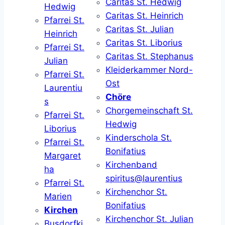
Caritas St. Hedwig
Hedwig
Caritas St. Heinrich
Pfarrei St.
Caritas St. Julian
Heinrich
Caritas St. Liborius
Pfarrei St.
Caritas St. Stephanus
Julian
Kleiderkammer Nord-
Pfarrei St.
Ost
Laurentiu
Chöre
s
Chorgemeinschaft St.
Pfarrei St.
Hedwig
Liborius
Kinderschola St.
Pfarrei St.
Bonifatius
Margaret
Kirchenband
ha
spiritus@laurentius
Pfarrei St.
Kirchenchor St.
Marien
Bonifatius
Kirchen
Kirchenchor St. Julian
Busdorfki