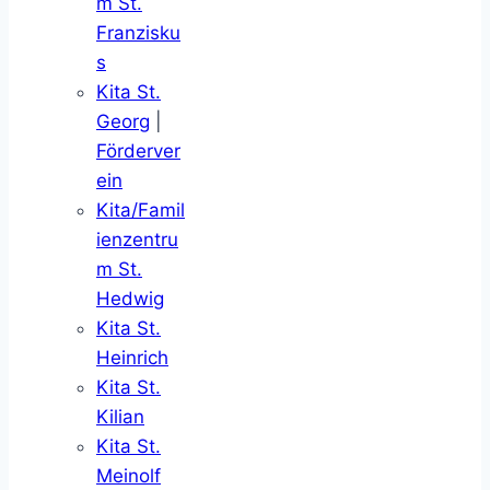
m St.
Franzisku
s
Kita St.
Georg
|
Förderver
ein
Kita/Famil
ienzentru
m St.
Hedwig
Kita St.
Heinrich
Kita St.
Kilian
Kita St.
Meinolf