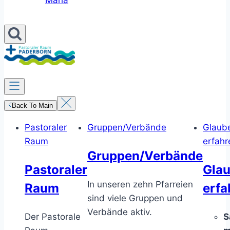
Maria
Back To Main
Pastoraler
Gruppen/Verbände
Glaub
Raum
erfahr
Gruppen/Verbände
Pastoraler
Gla
In unseren zehn Pfarreien
Raum
erfa
sind viele Gruppen und
Verbände aktiv.
Der Pastorale
S