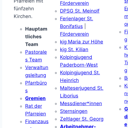
Pfarreien mit
s
Förderverein
fünfzehn
E
DPSG St. Meinolf
Kirchen.
m
Ferienlager St.
o
Bonifatius
|
Hauptam
F
Förderverein
tliches
g
kjg Maria zur Höhe
Team
K
kjg St. Kilian
Pastorale
h
Kolpingjugend
s Team
T
Paderborn-West
Verwaltun
g
Kolpingjugend St.
gsleitung
B
Heinrich
Pfarrbüro
K
Malteserjugend St.
s
n
Liborius
Gremien
n
Messdiener*innen
Rat der
G
Sternsingen
Pfarreien
d
Zeltlager St. Georg
Finanzaus
e
Arbeitnehmer-