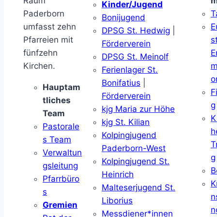
Raum
m
Kinder/Jugend
Paderborn
T
Bonijugend
umfasst zehn
E
DPSG St. Hedwig
|
Pfarreien mit
s
Förderverein
fünfzehn
E
DPSG St. Meinolf
Kirchen.
m
Ferienlager St.
o
Bonifatius
|
Hauptam
F
Förderverein
tliches
g
kjg Maria zur Höhe
Team
K
kjg St. Kilian
Pastorale
h
Kolpingjugend
s Team
T
Paderborn-West
Verwaltun
g
Kolpingjugend St.
gsleitung
B
Heinrich
Pfarrbüro
K
Malteserjugend St.
s
n
Liborius
Gremien
n
Messdiener*innen