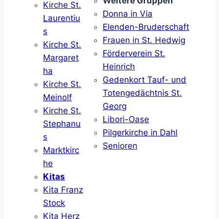
Weitere Gruppen
Kirche St.
Donna in Via
Laurentiu
Elenden-Bruderschaft
s
Frauen in St. Hedwig
Kirche St.
Förderverein St.
Margaret
Heinrich
ha
Gedenkort Tauf- und
Kirche St.
Totengedächtnis St.
Meinolf
Georg
Kirche St.
Libori-Oase
Stephanu
Pilgerkirche in Dahl
s
Senioren
Marktkirc
he
Kitas
Kita Franz
Stock
Kita Herz