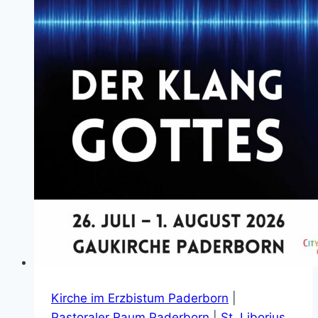
Kirche im Erzbistum Paderborn
|
Pastoraler Raum Paderborn
|
St. Liborius