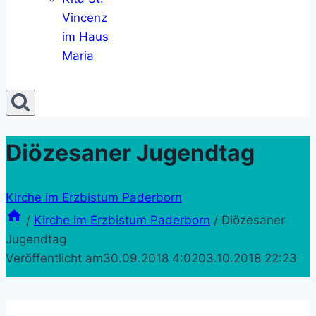
Vincenz
im Haus
Maria
Diözesaner Jugendtag
Kirche im Erzbistum Paderborn
/
Kirche im Erzbistum Paderborn
/
Diözesaner
Jugendtag
Veröffentlicht am
30.09.2018 4:02
03.10.2018 22:23