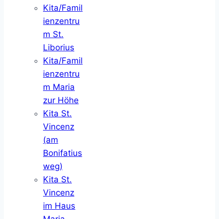
Kita/Famil
ienzentru
m St.
Liborius
Kita/Famil
ienzentru
m Maria
zur Höhe
Kita St.
Vincenz
(am
Bonifatius
weg)
Kita St.
Vincenz
im Haus