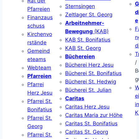
Rat der
G
Sternsingen
Pfarreien
d
Zeltlager St. Georg
Finanzaus
e
Arbeitnehmer-
schuss
F
Bewegung
(KAB)
Kirchenvo
n
KAB St. Bonifatius
rstände
d
KAB St. Georg
Gemeind
T
Büchereien
eteams
/
Bücherei Herz Jesu
Webteam
B
Bücherei St. Bonifatius
Pfarreien
g
Bücherei St. Hedwig
Pfarrei
W
Bücherei St. Julian
Herz Jesu
ei
Caritas
Pfarrei St.
i
Caritas Herz Jesu
Bonifatius
K
Caritas Maria zur Höhe
Pfarrei St.
Caritas St. Bonifatius
Georg
Caritas St. Georg
Pfarrei St.