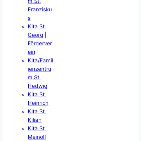
m St.
Franzisku
s
Kita St.
Georg
|
Förderver
ein
Kita/Famil
ienzentru
m St.
Hedwig
Kita St.
Heinrich
Kita St.
Kilian
Kita St.
Meinolf