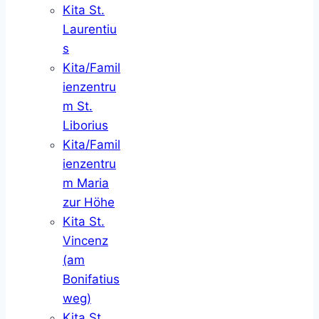
Kita St.
Laurentiu
s
Kita/Famil
ienzentru
m St.
Liborius
Kita/Famil
ienzentru
m Maria
zur Höhe
Kita St.
Vincenz
(am
Bonifatius
weg)
Kita St.