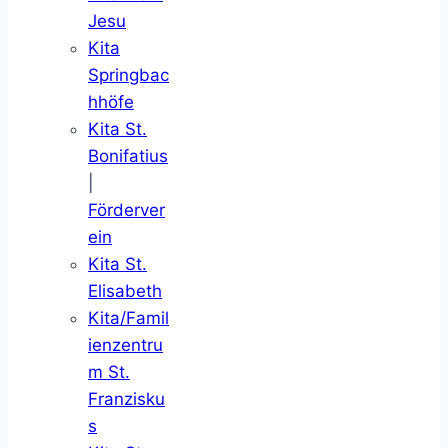
Jesu
Kita
Springbac
hhöfe
Kita St.
Bonifatius
|
Förderver
ein
Kita St.
Elisabeth
Kita/Famil
ienzentru
m St.
Franzisku
s