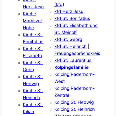
(kfd)
Herz Jesu
kfd Herz Jesu
Kirche
kfd St. Bonifatius
Maria zur
kfd St. Elisabeth und
Höhe
St. Meinolf
Kirche St.
kfd St. Georg
Bonifatius
kfd St. Heinrich
|
Kirche St.
Frauengesprächskreis
Elisabeth
kfd St. Laurentius
Kirche St.
Kolpingsfamilie
Georg
Kolping Paderborn-
Kirche St.
West
Hedwig
Kolping Paderborn-
Kirche St.
Zentral
Heinrich
Kolping St. Hedwig
Kirche St.
Kolping St. Heinrich
Kilian