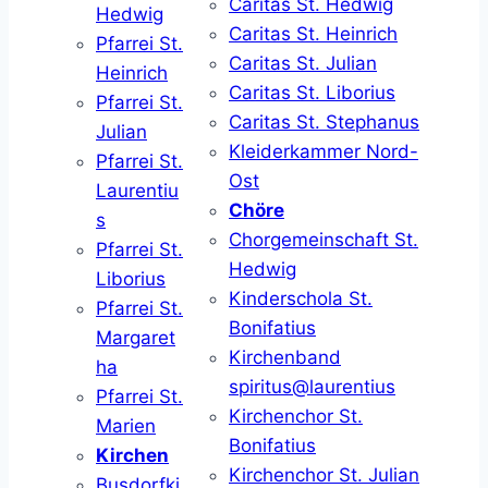
Caritas St. Hedwig
Hedwig
Caritas St. Heinrich
Pfarrei St.
Caritas St. Julian
Heinrich
Caritas St. Liborius
Pfarrei St.
Caritas St. Stephanus
Julian
Kleiderkammer Nord-
Pfarrei St.
Ost
Laurentiu
Chöre
s
Chorgemeinschaft St.
Pfarrei St.
Hedwig
Liborius
Kinderschola St.
Pfarrei St.
Bonifatius
Margaret
Kirchenband
ha
spiritus@laurentius
Pfarrei St.
Kirchenchor St.
Marien
Bonifatius
Kirchen
Kirchenchor St. Julian
Busdorfki