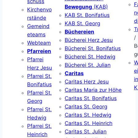
schuss
F
Bewegung
(KAB)
Kirchenvo
n
KAB St. Bonifatius
rstände
d
KAB St. Georg
Gemeind
T
Büchereien
eteams
/
Bücherei Herz Jesu
Webteam
B
Bücherei St. Bonifatius
Pfarreien
g
Bücherei St. Hedwig
Pfarrei
W
Bücherei St. Julian
Herz Jesu
ei
Caritas
Pfarrei St.
i
Caritas Herz Jesu
Bonifatius
K
Caritas Maria zur Höhe
Pfarrei St.
Caritas St. Bonifatius
Georg
Caritas St. Georg
Pfarrei St.
Caritas St. Hedwig
Hedwig
Caritas St. Heinrich
Pfarrei St.
Caritas St. Julian
Heinrich