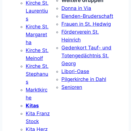
Weitere Gruppen
Kirche St.
Donna in Via
Laurentiu
Elenden-Bruderschaft
s
Frauen in St. Hedwig
Kirche St.
Förderverein St.
Margaret
Heinrich
ha
Gedenkort Tauf- und
Kirche St.
Totengedächtnis St.
Meinolf
Georg
Kirche St.
Libori-Oase
Stephanu
Pilgerkirche in Dahl
s
Senioren
Marktkirc
he
Kitas
Kita Franz
Stock
Kita Herz