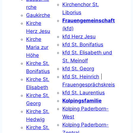
Kirchenchor St.
rche
Liborius
Gaukirche
Frauengemeinschaft
Kirche
(kfd)
Herz Jesu
kfd Herz Jesu
Kirche
kfd St. Bonifatius
Maria zur
kfd St. Elisabeth und
Höhe
St. Meinolf
Kirche St.
kfd St. Georg
Bonifatius
kfd St. Heinrich
|
Kirche St.
Frauengesprächskreis
Elisabeth
kfd St. Laurentius
Kirche St.
Kolpingsfamilie
Georg
Kolping Paderborn-
Kirche St.
West
Hedwig
Kolping Paderborn-
Kirche St.
Zentral