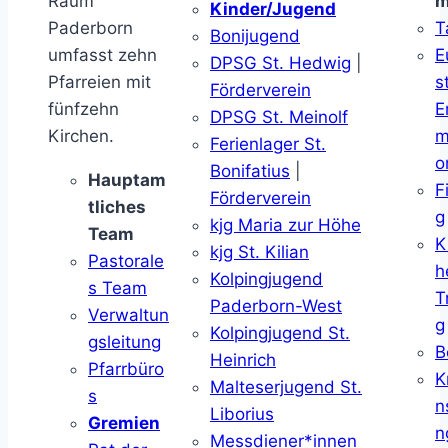
Raum
m
Kinder/Jugend
Paderborn
T
Bonijugend
umfasst zehn
E
DPSG St. Hedwig
|
Pfarreien mit
s
Förderverein
fünfzehn
E
DPSG St. Meinolf
Kirchen.
m
Ferienlager St.
o
Bonifatius
|
Hauptam
F
Förderverein
tliches
g
kjg Maria zur Höhe
Team
K
kjg St. Kilian
Pastorale
h
Kolpingjugend
s Team
T
Paderborn-West
Verwaltun
g
Kolpingjugend St.
gsleitung
B
Heinrich
Pfarrbüro
K
Malteserjugend St.
s
n
Liborius
Gremien
n
Messdiener*innen