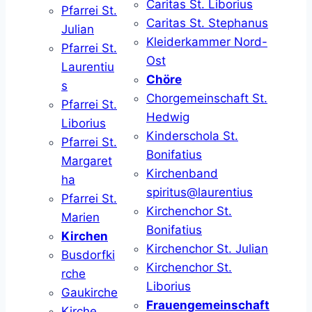
Caritas St. Liborius
Pfarrei St.
Caritas St. Stephanus
Julian
Kleiderkammer Nord-
Pfarrei St.
Ost
Laurentiu
Chöre
s
Chorgemeinschaft St.
Pfarrei St.
Hedwig
Liborius
Kinderschola St.
Pfarrei St.
Bonifatius
Margaret
Kirchenband
ha
spiritus@laurentius
Pfarrei St.
Kirchenchor St.
Marien
Bonifatius
Kirchen
Kirchenchor St. Julian
Busdorfki
Kirchenchor St.
rche
Liborius
Gaukirche
Frauengemeinschaft
Kirche