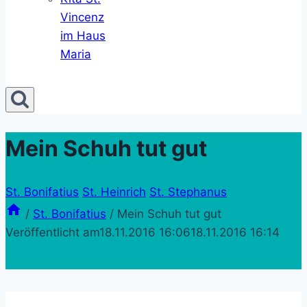
Vincenz
im Haus
Maria
Mein Schuh tut gut
St. Bonifatius
St. Heinrich
St. Stephanus
/
St. Bonifatius
/
Mein Schuh tut gut
Veröffentlicht am
18.11.2016 16:06
18.11.2016 16:14