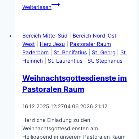
Sternsinger
Weiterlesen
im
Einsatz
am
Bereich Mitte-Süd
|
Bereich Nord-Ost-
10.01.2026
West
|
Herz Jesu
|
Pastoraler Raum
Paderborn
|
St. Bonifatius
|
St. Georg
|
St.
Heinrich
|
St. Laurentius
|
St. Stephanus
Weihnachtsgottesdienste im
Pastoralen Raum
16.12.2025 12:27
04.06.2026 21:12
Herzliche Einladung zu den
Weihnachtsgottesdiensten am
Heiligabend in unserem Pastoralen Raum