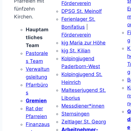
Pfarreien mit
s
Förderverein
fünfzehn
E
DPSG St. Meinolf
Kirchen.
m
Ferienlager St.
o
Bonifatius
|
Hauptam
F
Förderverein
tliches
g
kjg Maria zur Höhe
Team
K
kjg St. Kilian
Pastorale
h
Kolpingjugend
s Team
T
Paderborn-West
Verwaltun
g
Kolpingjugend St.
gsleitung
B
Heinrich
Pfarrbüro
K
Malteserjugend St.
s
n
Liborius
Gremien
n
Messdiener*innen
Rat der
G
Sternsingen
Pfarreien
d
Zeltlager St. Georg
Finanzaus
e
Arbeitnehmer-