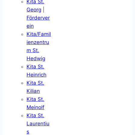
Kita St.
Georg
|
Förderver
ein
Kita/Famil
ienzentru
m St.
Hedwig
Kita St.
Heinrich
Kita St.
Kilian
Kita St.
Meinolf
Kita St.
Laurentiu
s