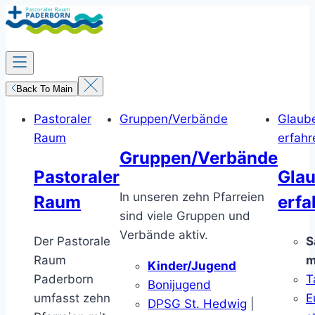
Zum
Inhalt
springen
Back To Main
Pastoraler
Gruppen/Verbände
Glaub
Raum
erfahr
Gruppen/Verbände
Pastoraler
Gla
In unseren zehn Pfarreien
Raum
erfa
sind viele Gruppen und
Verbände aktiv.
Der Pastorale
S
Raum
m
Kinder/Jugend
Paderborn
T
Bonijugend
umfasst zehn
E
DPSG St. Hedwig
|