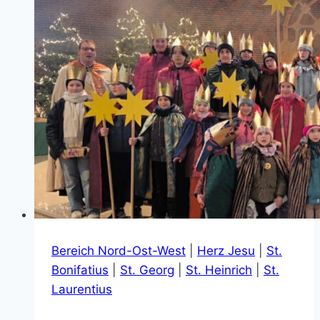
€
Bereich Nord-Ost-West
|
Herz Jesu
|
St.
Bonifatius
|
St. Georg
|
St. Heinrich
|
St.
Laurentius