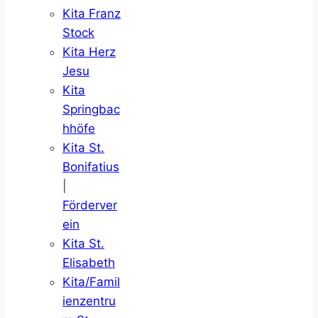
Kita Franz
Stock
Kita Herz
Jesu
Kita
Springbac
hhöfe
Kita St.
Bonifatius
|
Förderver
ein
Kita St.
Elisabeth
Kita/Famil
ienzentru