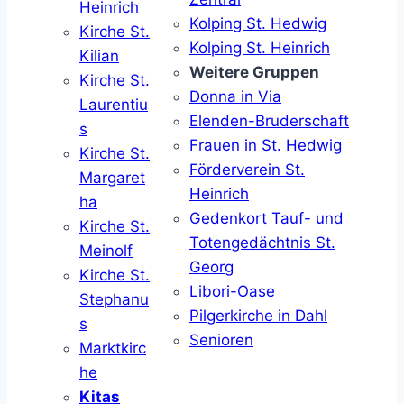
Heinrich
Kolping St. Hedwig
Kirche St.
Kolping St. Heinrich
Kilian
Weitere Gruppen
Kirche St.
Donna in Via
Laurentiu
Elenden-Bruderschaft
s
Frauen in St. Hedwig
Kirche St.
Förderverein St.
Margaret
Heinrich
ha
Gedenkort Tauf- und
Kirche St.
Totengedächtnis St.
Meinolf
Georg
Kirche St.
Libori-Oase
Stephanu
Pilgerkirche in Dahl
s
Senioren
Marktkirc
he
Kitas