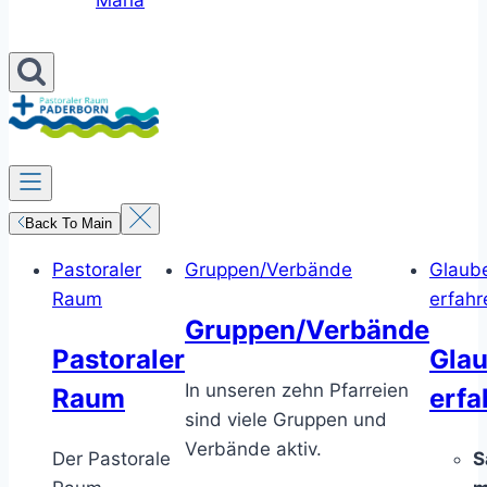
Maria
Back To Main
Pastoraler
Gruppen/Verbände
Glaub
Raum
erfahr
Gruppen/Verbände
Pastoraler
Gla
In unseren zehn Pfarreien
Raum
erfa
sind viele Gruppen und
Verbände aktiv.
Der Pastorale
S