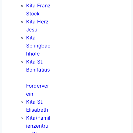
Kita Franz
Stock
Kita Herz
Jesu
Kita
Springbac
hhöfe
Kita St.
Bonifatius
|
Förderver
ein
Kita St.
Elisabeth
Kita/Famil
ienzentru