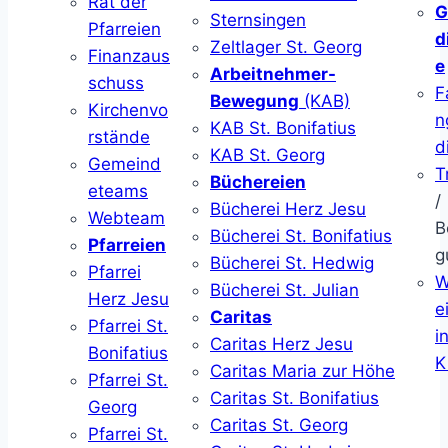
Rat der
G
Sternsingen
Pfarreien
d
Zeltlager St. Georg
Finanzaus
e
Arbeitnehmer-
schuss
F
Bewegung
(KAB)
Kirchenvo
n
KAB St. Bonifatius
rstände
d
KAB St. Georg
Gemeind
T
Büchereien
eteams
/
Bücherei Herz Jesu
Webteam
B
Bücherei St. Bonifatius
Pfarreien
g
Bücherei St. Hedwig
Pfarrei
W
Bücherei St. Julian
Herz Jesu
ei
Caritas
Pfarrei St.
i
Caritas Herz Jesu
Bonifatius
K
Caritas Maria zur Höhe
Pfarrei St.
Caritas St. Bonifatius
Georg
Caritas St. Georg
Pfarrei St.