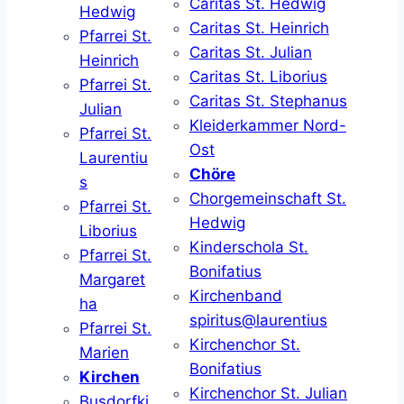
Caritas St. Hedwig
Hedwig
Caritas St. Heinrich
Pfarrei St.
Caritas St. Julian
Heinrich
Caritas St. Liborius
Pfarrei St.
Caritas St. Stephanus
Julian
Kleiderkammer Nord-
Pfarrei St.
Ost
Laurentiu
Chöre
s
Chorgemeinschaft St.
Pfarrei St.
Hedwig
Liborius
Kinderschola St.
Pfarrei St.
Bonifatius
Margaret
Kirchenband
ha
spiritus@laurentius
Pfarrei St.
Kirchenchor St.
Marien
Bonifatius
Kirchen
Kirchenchor St. Julian
Busdorfki