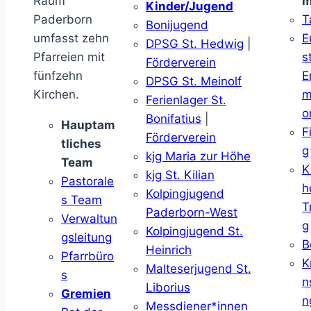
Raum
m
Kinder/Jugend
Paderborn
T
Bonijugend
umfasst zehn
E
DPSG St. Hedwig
|
Pfarreien mit
s
Förderverein
fünfzehn
E
DPSG St. Meinolf
Kirchen.
m
Ferienlager St.
o
Bonifatius
|
Hauptam
F
Förderverein
tliches
g
kjg Maria zur Höhe
Team
K
kjg St. Kilian
Pastorale
h
Kolpingjugend
s Team
T
Paderborn-West
Verwaltun
g
Kolpingjugend St.
gsleitung
B
Heinrich
Pfarrbüro
K
Malteserjugend St.
s
n
Liborius
Gremien
n
Messdiener*innen