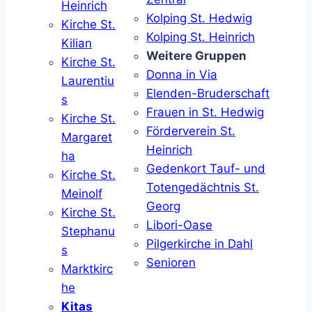
Heinrich
Kolping St. Hedwig
Kirche St.
Kolping St. Heinrich
Kilian
Weitere Gruppen
Kirche St.
Donna in Via
Laurentiu
Elenden-Bruderschaft
s
Frauen in St. Hedwig
Kirche St.
Förderverein St.
Margaret
Heinrich
ha
Gedenkort Tauf- und
Kirche St.
Totengedächtnis St.
Meinolf
Georg
Kirche St.
Libori-Oase
Stephanu
Pilgerkirche in Dahl
s
Senioren
Marktkirc
he
Kitas