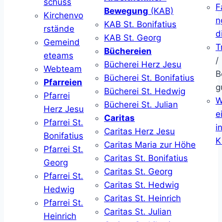
schuss
F
Bewegung
(KAB)
Kirchenvo
n
KAB St. Bonifatius
rstände
d
KAB St. Georg
Gemeind
T
Büchereien
eteams
/
Bücherei Herz Jesu
Webteam
B
Bücherei St. Bonifatius
Pfarreien
g
Bücherei St. Hedwig
Pfarrei
W
Bücherei St. Julian
Herz Jesu
ei
Caritas
Pfarrei St.
i
Caritas Herz Jesu
Bonifatius
K
Caritas Maria zur Höhe
Pfarrei St.
Caritas St. Bonifatius
Georg
Caritas St. Georg
Pfarrei St.
Caritas St. Hedwig
Hedwig
Caritas St. Heinrich
Pfarrei St.
Caritas St. Julian
Heinrich