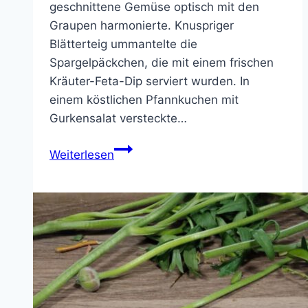
geschnittene Gemüse optisch mit den
Graupen harmonierte. Knuspriger
Blätterteig ummantelte die
Spargelpäckchen, die mit einem frischen
Kräuter-Feta-Dip serviert wurden. In
einem köstlichen Pfannkuchen mit
Gurkensalat versteckte…
Schnell,
Weiterlesen
gesund
und
lecker
–
Das
diesjährige
Motto