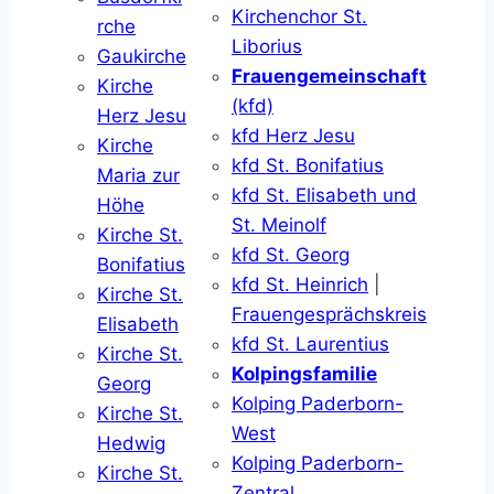
Kirchenchor St.
rche
Liborius
Gaukirche
Frauengemeinschaft
Kirche
(kfd)
Herz Jesu
kfd Herz Jesu
Kirche
kfd St. Bonifatius
Maria zur
kfd St. Elisabeth und
Höhe
St. Meinolf
Kirche St.
kfd St. Georg
Bonifatius
kfd St. Heinrich
|
Kirche St.
Frauengesprächskreis
Elisabeth
kfd St. Laurentius
Kirche St.
Kolpingsfamilie
Georg
Kolping Paderborn-
Kirche St.
West
Hedwig
Kolping Paderborn-
Kirche St.
Zentral