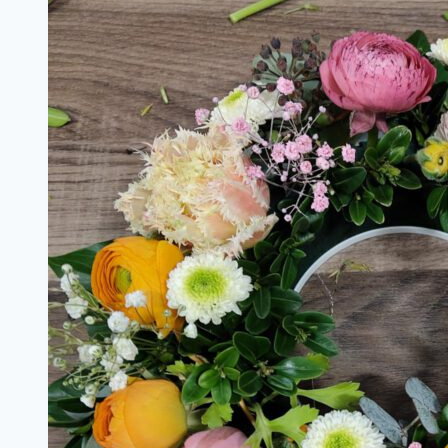
des
Kochstudios
St.
Laurentius