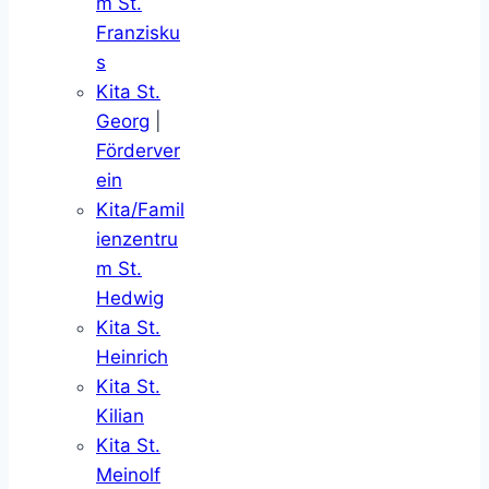
m St.
Franzisku
s
Kita St.
Georg
|
Förderver
ein
Kita/Famil
ienzentru
m St.
Hedwig
Kita St.
Heinrich
Kita St.
Kilian
Kita St.
Meinolf