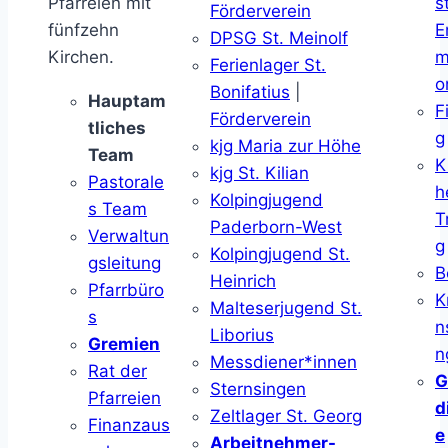
Pfarreien mit
s
Förderverein
fünfzehn
E
DPSG St. Meinolf
Kirchen.
m
Ferienlager St.
o
Bonifatius
|
Hauptam
F
Förderverein
tliches
g
kjg Maria zur Höhe
Team
K
kjg St. Kilian
Pastorale
h
Kolpingjugend
s Team
T
Paderborn-West
Verwaltun
g
Kolpingjugend St.
gsleitung
B
Heinrich
Pfarrbüro
K
Malteserjugend St.
s
n
Liborius
Gremien
n
Messdiener*innen
Rat der
G
Sternsingen
Pfarreien
d
Zeltlager St. Georg
Finanzaus
e
Arbeitnehmer-