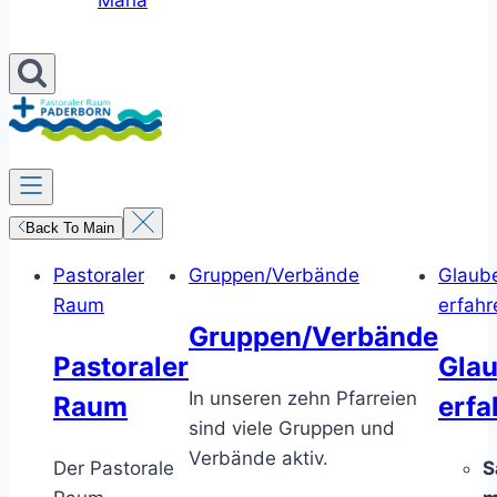
Maria
Back To Main
Pastoraler
Gruppen/Verbände
Glaub
Raum
erfahr
Gruppen/Verbände
Pastoraler
Gla
In unseren zehn Pfarreien
Raum
erfa
sind viele Gruppen und
Verbände aktiv.
Der Pastorale
S