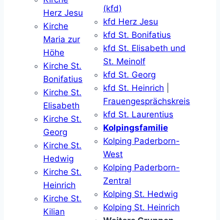
(kfd)
Herz Jesu
kfd Herz Jesu
Kirche
kfd St. Bonifatius
Maria zur
kfd St. Elisabeth und
Höhe
St. Meinolf
Kirche St.
kfd St. Georg
Bonifatius
kfd St. Heinrich
|
Kirche St.
Frauengesprächskreis
Elisabeth
kfd St. Laurentius
Kirche St.
Kolpingsfamilie
Georg
Kolping Paderborn-
Kirche St.
West
Hedwig
Kolping Paderborn-
Kirche St.
Zentral
Heinrich
Kolping St. Hedwig
Kirche St.
Kolping St. Heinrich
Kilian