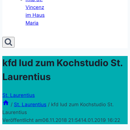
Vincenz
im Haus
Maria
kfd lud zum Kochstudio St.
Laurentius
St. Laurentius
/
St. Laurentius
/
kfd lud zum Kochstudio St.
Laurentius
Veröffentlicht am
06.11.2018 21:54
14.01.2019 16:22