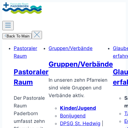
Zum
Inhalt
springen
Back To Main
Pastoraler
Gruppen/Verbände
Glaub
Raum
erfahr
Gruppen/Verbände
Pastoraler
Gla
In unseren zehn Pfarreien
Raum
erfa
sind viele Gruppen und
Verbände aktiv.
Der Pastorale
S
Raum
m
Kinder/Jugend
Paderborn
T
Bonijugend
umfasst zehn
E
DPSG St. Hedwig
|