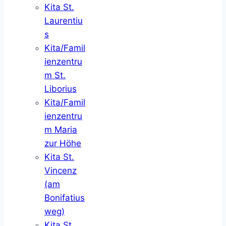
Kita St.
Laurentiu
s
Kita/Famil
ienzentru
m St.
Liborius
Kita/Famil
ienzentru
m Maria
zur Höhe
Kita St.
Vincenz
(am
Bonifatius
weg)
Kita St.