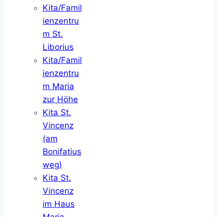
Kita/Famil
ienzentru
m St.
Liborius
Kita/Famil
ienzentru
m Maria
zur Höhe
Kita St.
Vincenz
(am
Bonifatius
weg)
Kita St.
Vincenz
im Haus