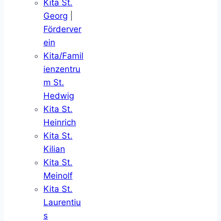
Kita St.
Georg
|
Förderver
ein
Kita/Famil
ienzentru
m St.
Hedwig
Kita St.
Heinrich
Kita St.
Kilian
Kita St.
Meinolf
Kita St.
Laurentiu
s