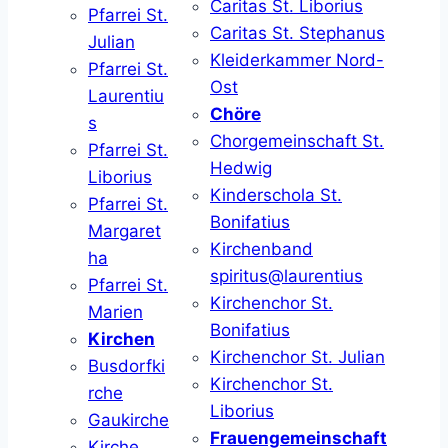
Caritas St. Liborius
Pfarrei St.
Caritas St. Stephanus
Julian
Kleiderkammer Nord-
Pfarrei St.
Ost
Laurentiu
Chöre
s
Chorgemeinschaft St.
Pfarrei St.
Hedwig
Liborius
Kinderschola St.
Pfarrei St.
Bonifatius
Margaret
Kirchenband
ha
spiritus@laurentius
Pfarrei St.
Kirchenchor St.
Marien
Bonifatius
Kirchen
Kirchenchor St. Julian
Busdorfki
Kirchenchor St.
rche
Liborius
Gaukirche
Frauengemeinschaft
Kirche