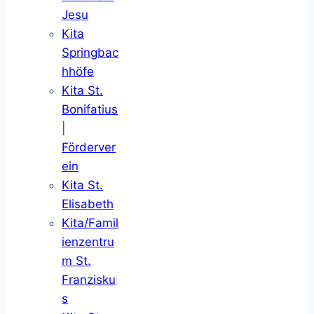
Jesu
Kita
Springbac
hhöfe
Kita St.
Bonifatius
|
Förderver
ein
Kita St.
Elisabeth
Kita/Famil
ienzentru
m St.
Franzisku
s