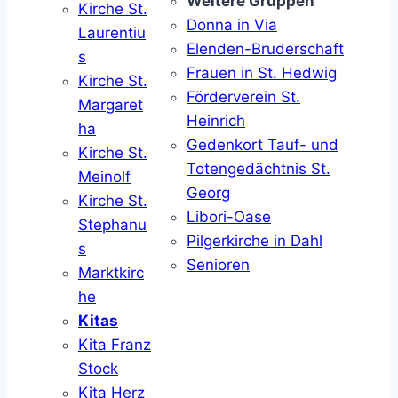
Weitere Gruppen
Kirche St.
Donna in Via
Laurentiu
Elenden-Bruderschaft
s
Frauen in St. Hedwig
Kirche St.
Förderverein St.
Margaret
Heinrich
ha
Gedenkort Tauf- und
Kirche St.
Totengedächtnis St.
Meinolf
Georg
Kirche St.
Libori-Oase
Stephanu
Pilgerkirche in Dahl
s
Senioren
Marktkirc
he
Kitas
Kita Franz
Stock
Kita Herz