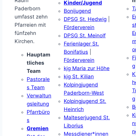
Raum
m
Kinder/Jugend
Paderborn
T
Bonijugend
umfasst zehn
E
DPSG St. Hedwig
|
Pfarreien mit
s
Förderverein
fünfzehn
E
DPSG St. Meinolf
Kirchen.
m
Ferienlager St.
o
Bonifatius
|
Hauptam
F
Förderverein
tliches
g
kjg Maria zur Höhe
Team
K
kjg St. Kilian
Pastorale
h
Kolpingjugend
s Team
T
Paderborn-West
Verwaltun
g
Kolpingjugend St.
gsleitung
B
Heinrich
Pfarrbüro
K
Malteserjugend St.
s
n
Liborius
Gremien
n
Messdiener*innen