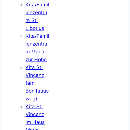
Kita/Famil
ienzentru
m St.
Liborius
Kita/Famil
ienzentru
m Maria
zur Höhe
Kita St.
Vincenz
(am
Bonifatius
weg)
Kita St.
Vincenz
im Haus