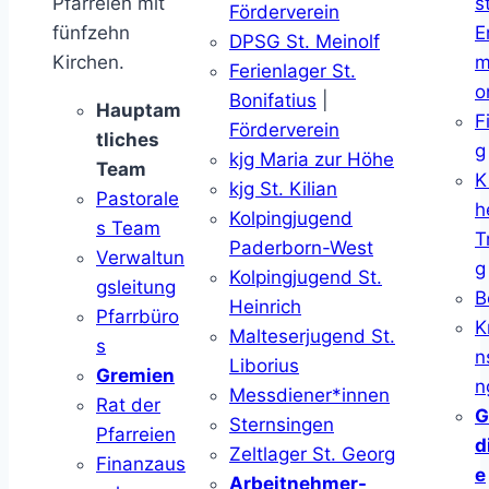
Pfarreien mit
s
Förderverein
fünfzehn
E
DPSG St. Meinolf
Kirchen.
m
Ferienlager St.
o
Bonifatius
|
Hauptam
F
Förderverein
tliches
g
kjg Maria zur Höhe
Team
K
kjg St. Kilian
Pastorale
h
Kolpingjugend
s Team
T
Paderborn-West
Verwaltun
g
Kolpingjugend St.
gsleitung
B
Heinrich
Pfarrbüro
K
Malteserjugend St.
s
n
Liborius
Gremien
n
Messdiener*innen
Rat der
G
Sternsingen
Pfarreien
d
Zeltlager St. Georg
Finanzaus
e
Arbeitnehmer-