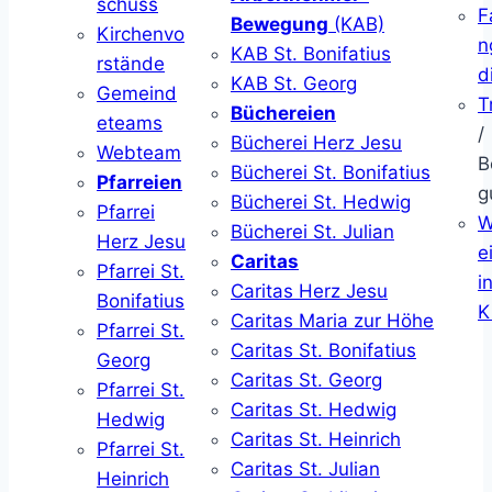
schuss
F
Bewegung
(KAB)
Kirchenvo
n
KAB St. Bonifatius
rstände
d
KAB St. Georg
Gemeind
T
Büchereien
eteams
/
Bücherei Herz Jesu
Webteam
B
Bücherei St. Bonifatius
Pfarreien
g
Bücherei St. Hedwig
Pfarrei
W
Bücherei St. Julian
Herz Jesu
ei
Caritas
Pfarrei St.
i
Caritas Herz Jesu
Bonifatius
K
Caritas Maria zur Höhe
Pfarrei St.
Caritas St. Bonifatius
Georg
Caritas St. Georg
Pfarrei St.
Caritas St. Hedwig
Hedwig
Caritas St. Heinrich
Pfarrei St.
Caritas St. Julian
Heinrich