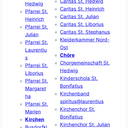
Caritas St. Hedwig
Hedwig
Caritas St. Heinrich
Pfarrei St.
Caritas St. Julian
Heinrich
Caritas St. Liborius
Pfarrei St.
Caritas St. Stephanus
Julian
Kleiderkammer Nord-
Pfarrei St.
Ost
Laurentiu
Chöre
s
Chorgemeinschaft St.
Pfarrei St.
Hedwig
Liborius
Kinderschola St.
Pfarrei St.
Bonifatius
Margaret
Kirchenband
ha
spiritus@laurentius
Pfarrei St.
Kirchenchor St.
Marien
Bonifatius
Kirchen
Kirchenchor St. Julian
Busdorfki