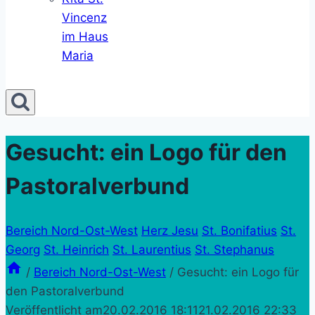
Vincenz
im Haus
Maria
Gesucht: ein Logo für den
Pastoralverbund
Bereich Nord-Ost-West
Herz Jesu
St. Bonifatius
St.
Georg
St. Heinrich
St. Laurentius
St. Stephanus
/
Bereich Nord-Ost-West
/
Gesucht: ein Logo für
den Pastoralverbund
Veröffentlicht am
20.02.2016 18:11
21.02.2016 22:33