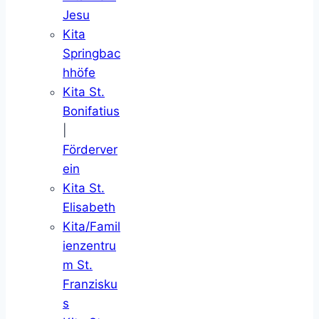
Jesu
Kita
Springbac
hhöfe
Kita St.
Bonifatius
|
Förderver
ein
Kita St.
Elisabeth
Kita/Famil
ienzentru
m St.
Franzisku
s