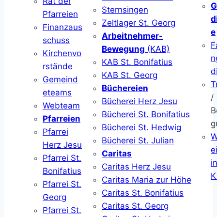
Rat der
G
Sternsingen
Pfarreien
d
Zeltlager St. Georg
Finanzaus
e
Arbeitnehmer-
schuss
F
Bewegung
(KAB)
Kirchenvo
n
KAB St. Bonifatius
rstände
d
KAB St. Georg
Gemeind
T
Büchereien
eteams
/
Bücherei Herz Jesu
Webteam
B
Bücherei St. Bonifatius
Pfarreien
g
Bücherei St. Hedwig
Pfarrei
W
Bücherei St. Julian
Herz Jesu
ei
Caritas
Pfarrei St.
i
Caritas Herz Jesu
Bonifatius
K
Caritas Maria zur Höhe
Pfarrei St.
Caritas St. Bonifatius
Georg
Caritas St. Georg
Pfarrei St.