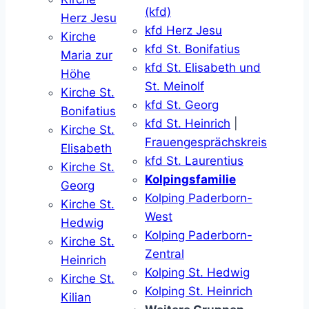
(kfd)
Herz Jesu
kfd Herz Jesu
Kirche
kfd St. Bonifatius
Maria zur
kfd St. Elisabeth und
Höhe
St. Meinolf
Kirche St.
kfd St. Georg
Bonifatius
kfd St. Heinrich
|
Kirche St.
Frauengesprächskreis
Elisabeth
kfd St. Laurentius
Kirche St.
Kolpingsfamilie
Georg
Kolping Paderborn-
Kirche St.
West
Hedwig
Kolping Paderborn-
Kirche St.
Zentral
Heinrich
Kolping St. Hedwig
Kirche St.
Kolping St. Heinrich
Kilian