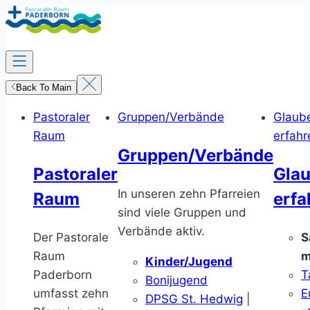
Zum
Inhalt
springen
Back To Main
Pastoraler
Gruppen/Verbände
Glaub
Raum
erfahr
Gruppen/Verbände
Pastoraler
Gla
In unseren zehn Pfarreien
Raum
erfa
sind viele Gruppen und
Verbände aktiv.
Der Pastorale
S
Raum
m
Kinder/Jugend
Paderborn
T
Bonijugend
umfasst zehn
E
DPSG St. Hedwig
|