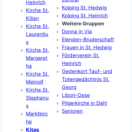
Heinrich
Kolping St. Hedwig
Kirche St.
Kolping St. Heinrich
Kilian
Weitere Gruppen
Kirche St.
Donna in Via
Laurentiu
Elenden-Bruderschaft
s
Frauen in St. Hedwig
Kirche St.
Förderverein St.
Margaret
Heinrich
ha
Gedenkort Tauf- und
Kirche St.
Totengedächtnis St.
Meinolf
Georg
Kirche St.
Libori-Oase
Stephanu
Pilgerkirche in Dahl
s
Senioren
Marktkirc
he
Kitas