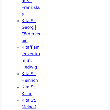
m St.
Franzisku
s
Kita St.
Georg
|
Förderver
ein
Kita/Famil
ienzentru
m St.
Hedwig
Kita St.
Heinrich
Kita St.
Kilian
Kita St.
Meinolf