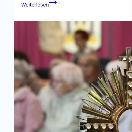
Pfarrbüro
Weiterlesen
St.
Bonifatius
–
geänderte
Öffnungszeiten