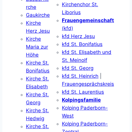
Kirchenchor St.
rche
Liborius
Gaukirche
Frauengemeinschaft
Kirche
(kfd)
Herz Jesu
kfd Herz Jesu
Kirche
kfd St. Bonifatius
Maria zur
kfd St. Elisabeth und
Höhe
St. Meinolf
Kirche St.
kfd St. Georg
Bonifatius
kfd St. Heinrich
|
Kirche St.
Frauengesprächskreis
Elisabeth
kfd St. Laurentius
Kirche St.
Kolpingsfamilie
Georg
Kolping Paderborn-
Kirche St.
West
Hedwig
Kolping Paderborn-
Kirche St.
Zentral