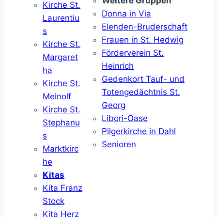
Weitere Gruppen
Kirche St.
Donna in Via
Laurentiu
Elenden-Bruderschaft
s
Frauen in St. Hedwig
Kirche St.
Förderverein St.
Margaret
Heinrich
ha
Gedenkort Tauf- und
Kirche St.
Totengedächtnis St.
Meinolf
Georg
Kirche St.
Libori-Oase
Stephanu
Pilgerkirche in Dahl
s
Senioren
Marktkirc
he
Kitas
Kita Franz
Stock
Kita Herz