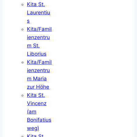
Kita St.
Laurentiu
s
Kita/Famil
ienzentru
m St.
Liborius
Kita/Famil
ienzentru
m Maria
zur Höhe
Kita St.
Vincenz
(am
Bonifatius
weg)
Kita St.