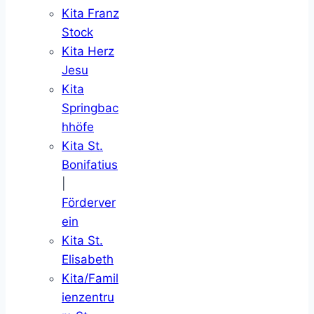
Kita Franz
Stock
Kita Herz
Jesu
Kita
Springbac
hhöfe
Kita St.
Bonifatius
|
Förderver
ein
Kita St.
Elisabeth
Kita/Famil
ienzentru