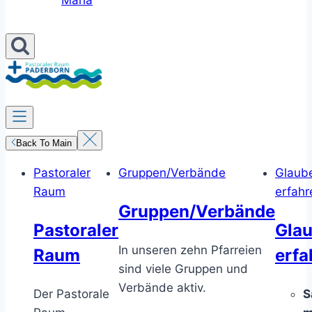
Maria
Back To Main
Pastoraler
Gruppen/Verbände
Glaub
Raum
erfahr
Gruppen/Verbände
Pastoraler
Gla
In unseren zehn Pfarreien
Raum
erfa
sind viele Gruppen und
Verbände aktiv.
Der Pastorale
S