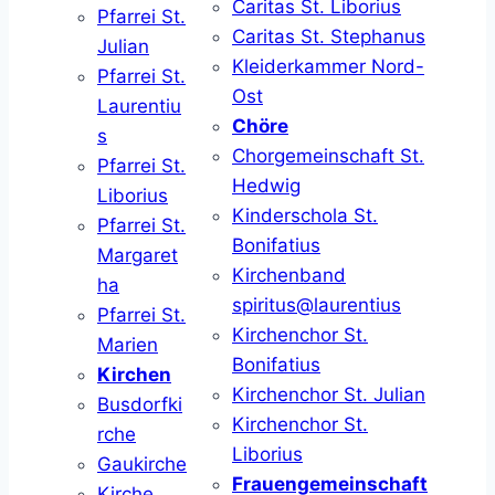
Caritas St. Liborius
Pfarrei St.
Caritas St. Stephanus
Julian
Kleiderkammer Nord-
Pfarrei St.
Ost
Laurentiu
Chöre
s
Chorgemeinschaft St.
Pfarrei St.
Hedwig
Liborius
Kinderschola St.
Pfarrei St.
Bonifatius
Margaret
Kirchenband
ha
spiritus@laurentius
Pfarrei St.
Kirchenchor St.
Marien
Bonifatius
Kirchen
Kirchenchor St. Julian
Busdorfki
Kirchenchor St.
rche
Liborius
Gaukirche
Frauengemeinschaft
Kirche