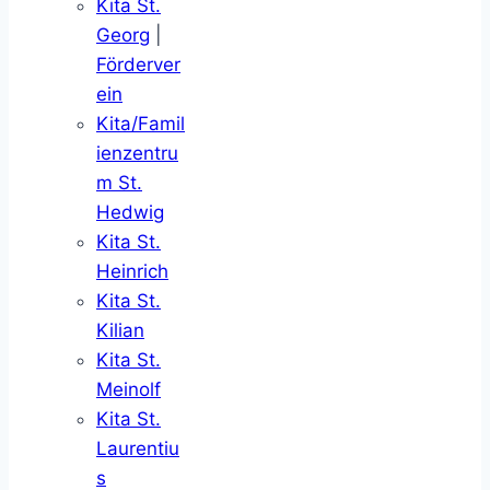
Kita St.
Georg
|
Förderver
ein
Kita/Famil
ienzentru
m St.
Hedwig
Kita St.
Heinrich
Kita St.
Kilian
Kita St.
Meinolf
Kita St.
Laurentiu
s