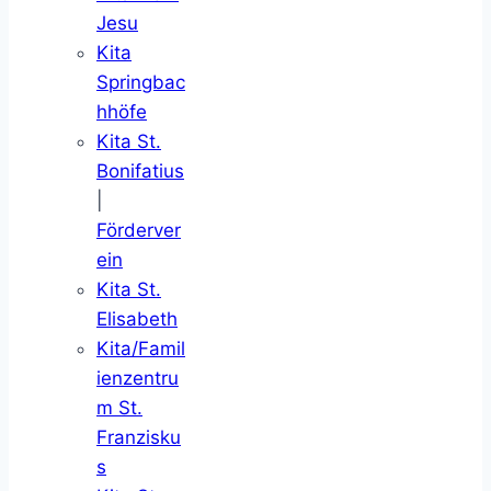
Jesu
Kita
Springbac
hhöfe
Kita St.
Bonifatius
|
Förderver
ein
Kita St.
Elisabeth
Kita/Famil
ienzentru
m St.
Franzisku
s