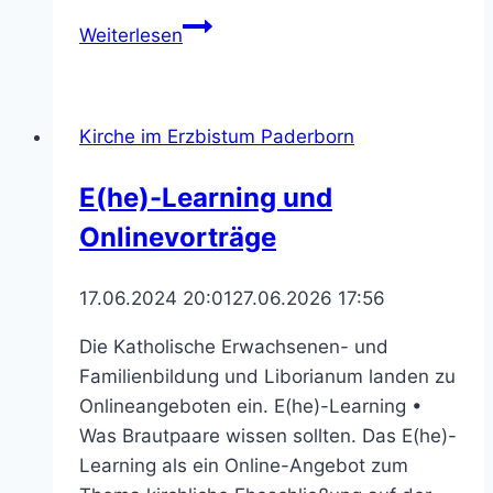
Helfende
Weiterlesen
für
die
Bundesweite
Kirche im Erzbistum Paderborn
Eröffnung
der
E(he)-Learning und
Aktion
Onlinevorträge
Dreikönigssingen
2025
gesucht
17.06.2024 20:01
27.06.2026 17:56
Die Katholische Erwachsenen- und
Familienbildung und Liborianum landen zu
Onlineangeboten ein. E(he)-Learning •
Was Brautpaare wissen sollten. Das E(he)-
Learning als ein Online-Angebot zum