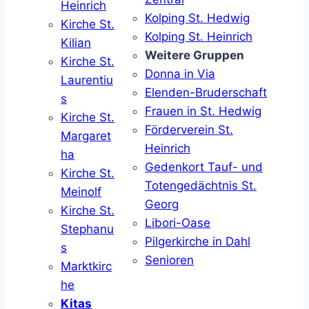
Heinrich
Kolping St. Hedwig
Kirche St.
Kolping St. Heinrich
Kilian
Weitere Gruppen
Kirche St.
Donna in Via
Laurentiu
Elenden-Bruderschaft
s
Frauen in St. Hedwig
Kirche St.
Förderverein St.
Margaret
Heinrich
ha
Gedenkort Tauf- und
Kirche St.
Totengedächtnis St.
Meinolf
Georg
Kirche St.
Libori-Oase
Stephanu
Pilgerkirche in Dahl
s
Senioren
Marktkirc
he
Kitas