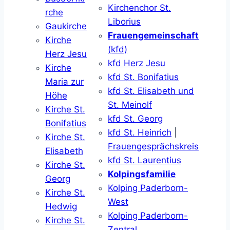
Kirchenchor St.
rche
Liborius
Gaukirche
Frauengemeinschaft
Kirche
(kfd)
Herz Jesu
kfd Herz Jesu
Kirche
kfd St. Bonifatius
Maria zur
kfd St. Elisabeth und
Höhe
St. Meinolf
Kirche St.
kfd St. Georg
Bonifatius
kfd St. Heinrich
|
Kirche St.
Frauengesprächskreis
Elisabeth
kfd St. Laurentius
Kirche St.
Kolpingsfamilie
Georg
Kolping Paderborn-
Kirche St.
West
Hedwig
Kolping Paderborn-
Kirche St.
Zentral