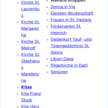
Weitere Gruppen
Kirche St.
Donna in Via
Laurentiu
Elenden-Bruderschaft
s
Frauen in St. Hedwig
Kirche St.
Förderverein St.
Margaret
Heinrich
ha
Gedenkort Tauf- und
Kirche St.
Totengedächtnis St.
Meinolf
Georg
Kirche St.
Libori-Oase
Stephanu
Pilgerkirche in Dahl
s
Senioren
Marktkirc
he
Kitas
Kita Franz
Stock
Kita Herz