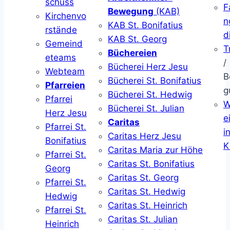
schuss
F
Bewegung
(KAB)
Kirchenvo
n
KAB St. Bonifatius
rstände
d
KAB St. Georg
Gemeind
T
Büchereien
eteams
/
Bücherei Herz Jesu
Webteam
B
Bücherei St. Bonifatius
Pfarreien
g
Bücherei St. Hedwig
Pfarrei
W
Bücherei St. Julian
Herz Jesu
ei
Caritas
Pfarrei St.
i
Caritas Herz Jesu
Bonifatius
K
Caritas Maria zur Höhe
Pfarrei St.
Caritas St. Bonifatius
Georg
Caritas St. Georg
Pfarrei St.
Caritas St. Hedwig
Hedwig
Caritas St. Heinrich
Pfarrei St.
Caritas St. Julian
Heinrich