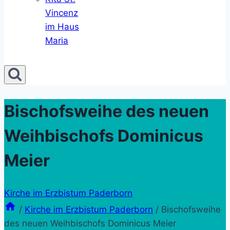
Vincenz
im Haus
Maria
Bischofsweihe des neuen
Weihbischofs Dominicus
Meier
Kirche im Erzbistum Paderborn
/
Kirche im Erzbistum Paderborn
/
Bischofsweihe
des neuen Weihbischofs Dominicus Meier