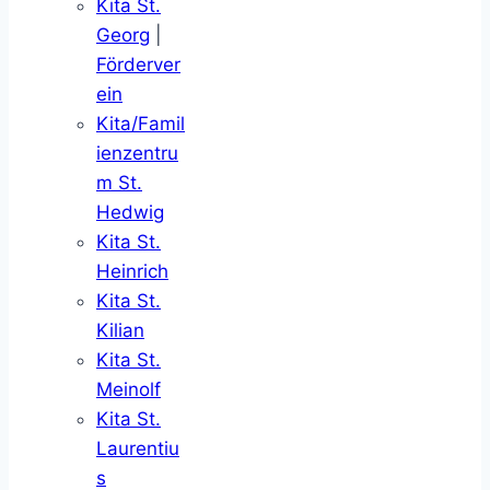
Kita St.
Georg
|
Förderver
ein
Kita/Famil
ienzentru
m St.
Hedwig
Kita St.
Heinrich
Kita St.
Kilian
Kita St.
Meinolf
Kita St.
Laurentiu
s