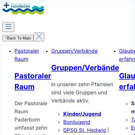
Zum
Inhalt
springen
Back To Main
Pastoraler
Gruppen/Verbände
Glaub
Raum
erfahr
Gruppen/Verbände
Pastoraler
Gla
In unseren zehn Pfarreien
Raum
erfa
sind viele Gruppen und
Verbände aktiv.
Der Pastorale
S
Raum
m
Kinder/Jugend
Paderborn
T
Bonijugend
umfasst zehn
E
DPSG St. Hedwig
|