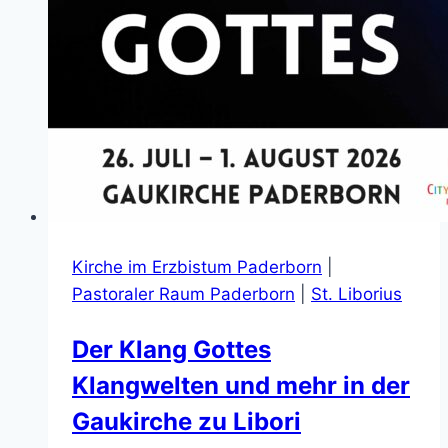
Kirche im Erzbistum Paderborn
|
Pastoraler Raum Paderborn
|
St. Liborius
Der Klang Gottes
Klangwelten und mehr in der
Gaukirche zu Libori