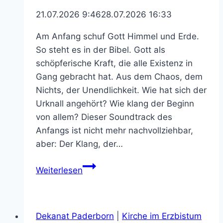
21.07.2026 9:46
28.07.2026 16:33
Am Anfang schuf Gott Himmel und Erde.
So steht es in der Bibel. Gott als
schöpferische Kraft, die alle Existenz in
Gang gebracht hat. Aus dem Chaos, dem
Nichts, der Unendlichkeit. Wie hat sich der
Urknall angehört? Wie klang der Beginn
von allem? Dieser Soundtrack des
Anfangs ist nicht mehr nachvollziehbar,
aber: Der Klang, der…
Der
Weiterlesen
Klang
Gottes
Klangwelten
Dekanat Paderborn
|
Kirche im Erzbistum
und