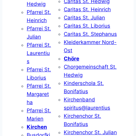
Caritas St. Hedwig
Hedwig
Caritas St. Heinrich
Pfarrei St.
Caritas St. Julian
Heinrich
Caritas St. Liborius
Pfarrei St.
Caritas St. Stephanus
Julian
Kleiderkammer Nord-
Pfarrei St.
Ost
Laurentiu
Chöre
s
Chorgemeinschaft St.
Pfarrei St.
Hedwig
Liborius
Kinderschola St.
Pfarrei St.
Bonifatius
Margaret
Kirchenband
ha
spiritus@laurentius
Pfarrei St.
Kirchenchor St.
Marien
Bonifatius
Kirchen
Kirchenchor St. Julian
Busdorfki