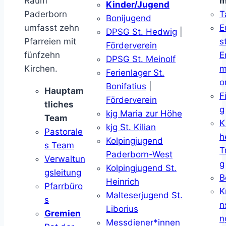
Raum
m
Kinder/Jugend
Paderborn
T
Bonijugend
umfasst zehn
E
DPSG St. Hedwig
|
Pfarreien mit
s
Förderverein
fünfzehn
E
DPSG St. Meinolf
Kirchen.
m
Ferienlager St.
o
Bonifatius
|
Hauptam
F
Förderverein
tliches
g
kjg Maria zur Höhe
Team
K
kjg St. Kilian
Pastorale
h
Kolpingjugend
s Team
T
Paderborn-West
Verwaltun
g
Kolpingjugend St.
gsleitung
B
Heinrich
Pfarrbüro
K
Malteserjugend St.
s
n
Liborius
Gremien
n
Messdiener*innen