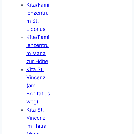
Kita/Famil
ienzentru
m St.
Liborius
Kita/Famil
ienzentru
m Maria
zur Höhe
Kita St.
Vincenz
(am
Bonifatius
weg)
Kita St.
Vincenz
im Haus