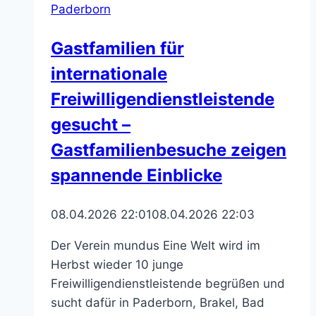
Paderborn
mehr
in
Gastfamilien für
der
internationale
Gaukirche
zu
Freiwilligendienstleistende
Libori
gesucht –
Gastfamilienbesuche zeigen
spannende Einblicke
08.04.2026 22:01
08.04.2026 22:03
Der Verein mundus Eine Welt wird im
Herbst wieder 10 junge
Freiwilligendienstleistende begrüßen und
sucht dafür in Paderborn, Brakel, Bad