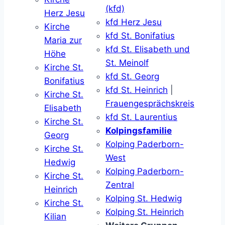
(kfd)
Herz Jesu
kfd Herz Jesu
Kirche
kfd St. Bonifatius
Maria zur
kfd St. Elisabeth und
Höhe
St. Meinolf
Kirche St.
kfd St. Georg
Bonifatius
kfd St. Heinrich
|
Kirche St.
Frauengesprächskreis
Elisabeth
kfd St. Laurentius
Kirche St.
Kolpingsfamilie
Georg
Kolping Paderborn-
Kirche St.
West
Hedwig
Kolping Paderborn-
Kirche St.
Zentral
Heinrich
Kolping St. Hedwig
Kirche St.
Kolping St. Heinrich
Kilian