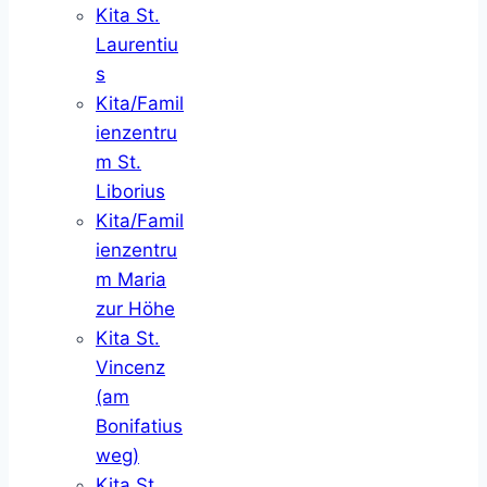
Kita St.
Laurentiu
s
Kita/Famil
ienzentru
m St.
Liborius
Kita/Famil
ienzentru
m Maria
zur Höhe
Kita St.
Vincenz
(am
Bonifatius
weg)
Kita St.