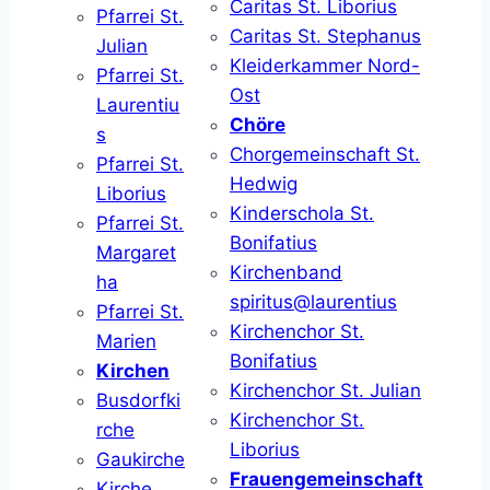
Caritas St. Liborius
Pfarrei St.
Caritas St. Stephanus
Julian
Kleiderkammer Nord-
Pfarrei St.
Ost
Laurentiu
Chöre
s
Chorgemeinschaft St.
Pfarrei St.
Hedwig
Liborius
Kinderschola St.
Pfarrei St.
Bonifatius
Margaret
Kirchenband
ha
spiritus@laurentius
Pfarrei St.
Kirchenchor St.
Marien
Bonifatius
Kirchen
Kirchenchor St. Julian
Busdorfki
Kirchenchor St.
rche
Liborius
Gaukirche
Frauengemeinschaft
Kirche