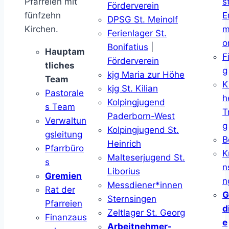
Pfarreien mit
s
Förderverein
fünfzehn
E
DPSG St. Meinolf
Kirchen.
m
Ferienlager St.
o
Bonifatius
|
Hauptam
F
Förderverein
tliches
g
kjg Maria zur Höhe
Team
K
kjg St. Kilian
Pastorale
h
Kolpingjugend
s Team
T
Paderborn-West
Verwaltun
g
Kolpingjugend St.
gsleitung
B
Heinrich
Pfarrbüro
K
Malteserjugend St.
s
n
Liborius
Gremien
n
Messdiener*innen
Rat der
G
Sternsingen
Pfarreien
d
Zeltlager St. Georg
Finanzaus
e
Arbeitnehmer-