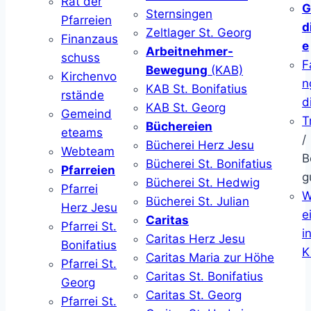
Rat der
G
Sternsingen
Pfarreien
d
Zeltlager St. Georg
Finanzaus
e
Arbeitnehmer-
schuss
F
Bewegung
(KAB)
Kirchenvo
n
KAB St. Bonifatius
rstände
d
KAB St. Georg
Gemeind
T
Büchereien
eteams
/
Bücherei Herz Jesu
Webteam
B
Bücherei St. Bonifatius
Pfarreien
g
Bücherei St. Hedwig
Pfarrei
W
Bücherei St. Julian
Herz Jesu
ei
Caritas
Pfarrei St.
i
Caritas Herz Jesu
Bonifatius
K
Caritas Maria zur Höhe
Pfarrei St.
Caritas St. Bonifatius
Georg
Caritas St. Georg
Pfarrei St.