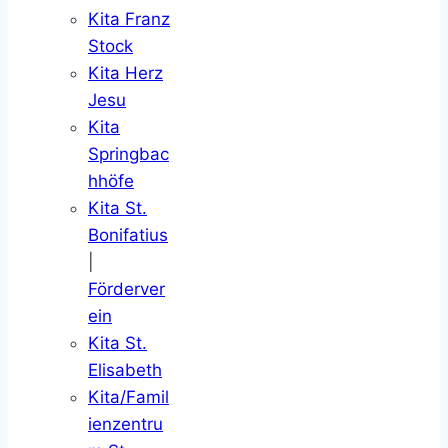
Kita Franz
Stock
Kita Herz
Jesu
Kita
Springbac
hhöfe
Kita St.
Bonifatius
|
Förderver
ein
Kita St.
Elisabeth
Kita/Famil
ienzentru