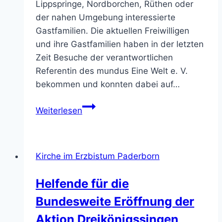
Lippspringe, Nordborchen, Rüthen oder
der nahen Umgebung interessierte
Gastfamilien. Die aktuellen Freiwilligen
und ihre Gastfamilien haben in der letzten
Zeit Besuche der verantwortlichen
Referentin des mundus Eine Welt e. V.
bekommen und konnten dabei auf…
Gastfamilien
Weiterlesen
für
internationale
Freiwilligendienstleistende
Kirche im Erzbistum Paderborn
gesucht
–
Helfende für die
Gastfamilienbesuche
Bundesweite Eröffnung der
zeigen
spannende
Aktion Dreikönigssingen