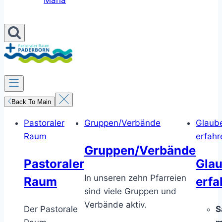
Maria
Back To Main
Pastoraler
Gruppen/Verbände
Glaub
Raum
erfahr
Gruppen/Verbände
Pastoraler
Gla
In unseren zehn Pfarreien
Raum
erfa
sind viele Gruppen und
Verbände aktiv.
Der Pastorale
S