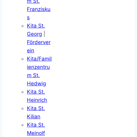
m St.
Franzisku
s
Kita St.
Georg
|
Förderver
ein
Kita/Famil
ienzentru
m St.
Hedwig
Kita St.
Heinrich
Kita St.
Kilian
Kita St.
Meinolf