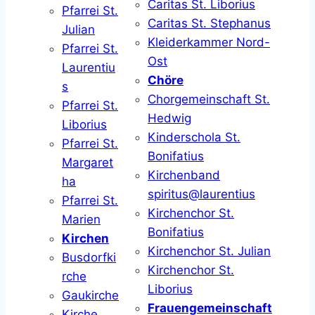
Caritas St. Liborius
Pfarrei St.
Caritas St. Stephanus
Julian
Kleiderkammer Nord-
Pfarrei St.
Ost
Laurentiu
Chöre
s
Chorgemeinschaft St.
Pfarrei St.
Hedwig
Liborius
Kinderschola St.
Pfarrei St.
Bonifatius
Margaret
Kirchenband
ha
spiritus@laurentius
Pfarrei St.
Kirchenchor St.
Marien
Bonifatius
Kirchen
Kirchenchor St. Julian
Busdorfki
Kirchenchor St.
rche
Liborius
Gaukirche
Frauengemeinschaft
Kirche