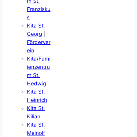
m St.
Franzisku
s
Kita St.
Georg
|
Förderver
ein
Kita/Famil
ienzentru
m St.
Hedwig
Kita St.
Heinrich
Kita St.
Kilian
Kita St.
Meinolf