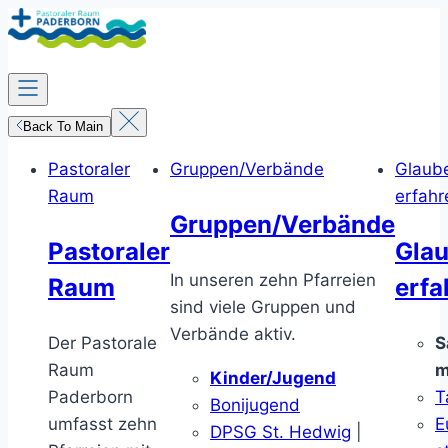
Zum
Inhalt
springen
Back To Main
Pastoraler
Gruppen/Verbände
Glaub
Raum
erfahr
Gruppen/Verbände
Pastoraler
Gla
In unseren zehn Pfarreien
Raum
erfa
sind viele Gruppen und
Verbände aktiv.
Der Pastorale
S
Raum
m
Kinder/Jugend
Paderborn
T
Bonijugend
umfasst zehn
E
DPSG St. Hedwig
|