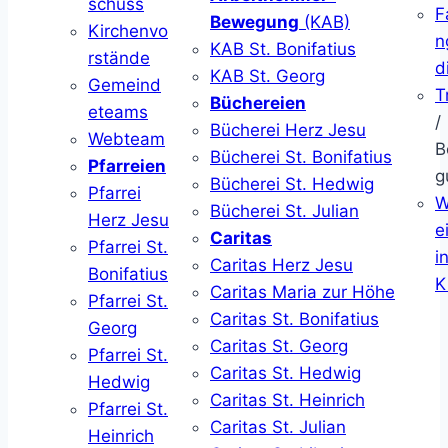
schuss
F
Bewegung
(KAB)
Kirchenvo
n
KAB St. Bonifatius
rstände
d
KAB St. Georg
Gemeind
T
Büchereien
eteams
/
Bücherei Herz Jesu
Webteam
B
Bücherei St. Bonifatius
Pfarreien
g
Bücherei St. Hedwig
Pfarrei
W
Bücherei St. Julian
Herz Jesu
ei
Caritas
Pfarrei St.
i
Caritas Herz Jesu
Bonifatius
K
Caritas Maria zur Höhe
Pfarrei St.
Caritas St. Bonifatius
Georg
Caritas St. Georg
Pfarrei St.
Caritas St. Hedwig
Hedwig
Caritas St. Heinrich
Pfarrei St.
Caritas St. Julian
Heinrich