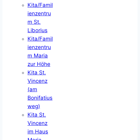
Kita/Famil
ienzentru
m St.
Liborius
Kita/Famil
ienzentru
m Maria
zur Höhe
Kita St.
Vincenz
(am
Bonifatius
weg)
Kita St.
Vincenz
im Haus