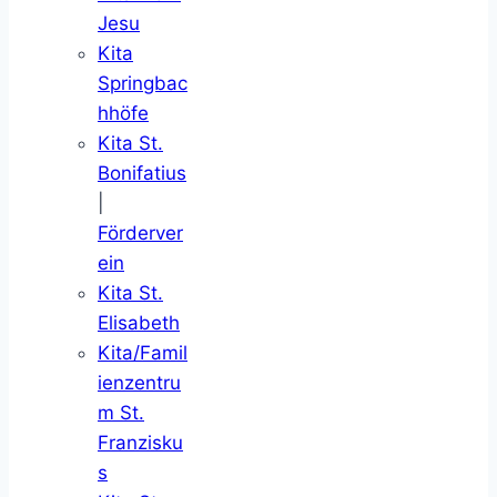
Jesu
Kita
Springbac
hhöfe
Kita St.
Bonifatius
|
Förderver
ein
Kita St.
Elisabeth
Kita/Famil
ienzentru
m St.
Franzisku
s