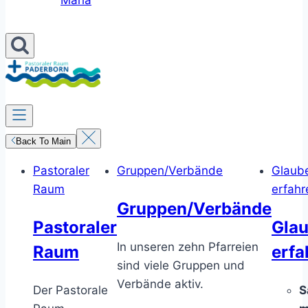
Maria
Back To Main
Pastoraler
Gruppen/Verbände
Glaub
Raum
erfahr
Gruppen/Verbände
Pastoraler
Gla
In unseren zehn Pfarreien
Raum
erfa
sind viele Gruppen und
Verbände aktiv.
Der Pastorale
S