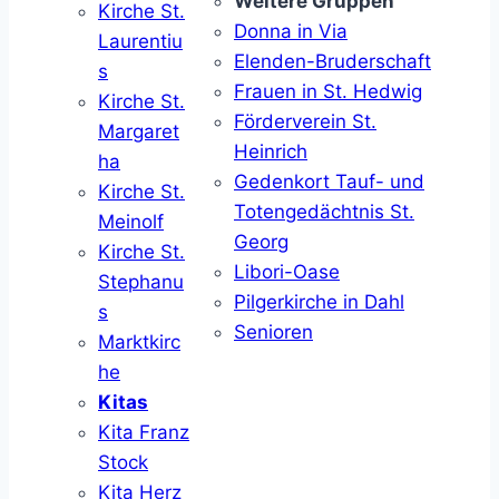
Weitere Gruppen
Kirche St.
Donna in Via
Laurentiu
Elenden-Bruderschaft
s
Frauen in St. Hedwig
Kirche St.
Förderverein St.
Margaret
Heinrich
ha
Gedenkort Tauf- und
Kirche St.
Totengedächtnis St.
Meinolf
Georg
Kirche St.
Libori-Oase
Stephanu
Pilgerkirche in Dahl
s
Senioren
Marktkirc
he
Kitas
Kita Franz
Stock
Kita Herz