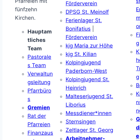
Pfarreien mit
s
Förderverein
fünfzehn
E
DPSG St. Meinolf
Kirchen.
m
Ferienlager St.
o
Bonifatius
|
Hauptam
F
Förderverein
tliches
g
kjg Maria zur Höhe
Team
K
kjg St. Kilian
Pastorale
h
Kolpingjugend
s Team
T
Paderborn-West
Verwaltun
g
Kolpingjugend St.
gsleitung
B
Heinrich
Pfarrbüro
K
Malteserjugend St.
s
n
Liborius
Gremien
n
Messdiener*innen
Rat der
G
Sternsingen
Pfarreien
d
Zeltlager St. Georg
Finanzaus
e
Arbeitnehmer-