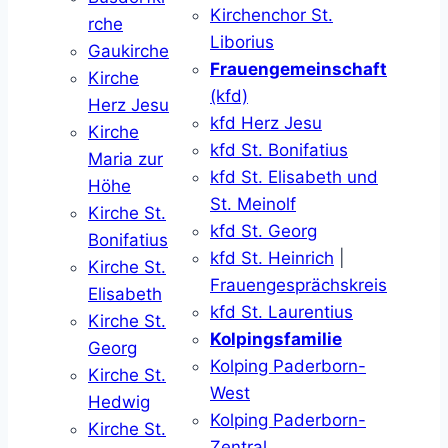
Kirchenchor St.
rche
Liborius
Gaukirche
Frauengemeinschaft
Kirche
(kfd)
Herz Jesu
kfd Herz Jesu
Kirche
kfd St. Bonifatius
Maria zur
kfd St. Elisabeth und
Höhe
St. Meinolf
Kirche St.
kfd St. Georg
Bonifatius
kfd St. Heinrich
|
Kirche St.
Frauengesprächskreis
Elisabeth
kfd St. Laurentius
Kirche St.
Kolpingsfamilie
Georg
Kolping Paderborn-
Kirche St.
West
Hedwig
Kolping Paderborn-
Kirche St.
Zentral