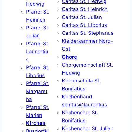
Caritas St. Hedwig
Hedwig
Caritas St. Heinrich
Pfarrei St.
Caritas St. Julian
Heinrich
Caritas St. Liborius
Pfarrei St.
Caritas St. Stephanus
Julian
Kleiderkammer Nord-
Pfarrei St.
Ost
Laurentiu
Chöre
s
Chorgemeinschaft St.
Pfarrei St.
Hedwig
Liborius
Kinderschola St.
Pfarrei St.
Bonifatius
Margaret
Kirchenband
ha
spiritus@laurentius
Pfarrei St.
Kirchenchor St.
Marien
Bonifatius
Kirchen
Kirchenchor St. Julian
Busdorfki