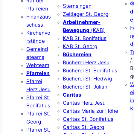
Rat der
G
Sternsingen
Pfarreien
d
Zeltlager St. Georg
Finanzaus
e
Arbeitnehmer-
schuss
F
Bewegung
(KAB)
Kirchenvo
n
KAB St. Bonifatius
rstände
d
KAB St. Georg
Gemeind
T
Büchereien
eteams
/
Bücherei Herz Jesu
Webteam
B
Bücherei St. Bonifatius
Pfarreien
g
Bücherei St. Hedwig
Pfarrei
W
Bücherei St. Julian
Herz Jesu
ei
Caritas
Pfarrei St.
i
Caritas Herz Jesu
Bonifatius
K
Caritas Maria zur Höhe
Pfarrei St.
Caritas St. Bonifatius
Georg
Caritas St. Georg
Pfarrei St.