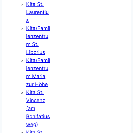
Kita St.
Laurentiu
s
Kita/Famil
ienzentru
m St.
Liborius
Kita/Famil
ienzentru
m Maria
zur Höhe
Kita St.
Vincenz
(am
Bonifatius
weg)
Kita St.