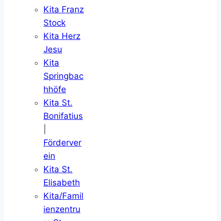
Kita Franz
Stock
Kita Herz
Jesu
Kita
Springbac
hhöfe
Kita St.
Bonifatius
|
Förderver
ein
Kita St.
Elisabeth
Kita/Famil
ienzentru