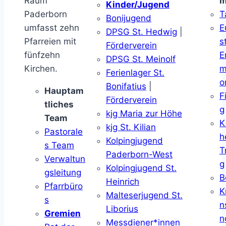
Raum
m
Kinder/Jugend
Paderborn
T
Bonijugend
umfasst zehn
E
DPSG St. Hedwig
|
Pfarreien mit
s
Förderverein
fünfzehn
E
DPSG St. Meinolf
Kirchen.
m
Ferienlager St.
o
Bonifatius
|
Hauptam
F
Förderverein
tliches
g
kjg Maria zur Höhe
Team
K
kjg St. Kilian
Pastorale
h
Kolpingjugend
s Team
T
Paderborn-West
Verwaltun
g
Kolpingjugend St.
gsleitung
B
Heinrich
Pfarrbüro
K
Malteserjugend St.
s
n
Liborius
Gremien
n
Messdiener*innen