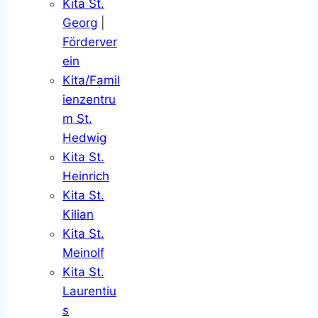
Kita St.
Georg
|
Förderver
ein
Kita/Famil
ienzentru
m St.
Hedwig
Kita St.
Heinrich
Kita St.
Kilian
Kita St.
Meinolf
Kita St.
Laurentiu
s