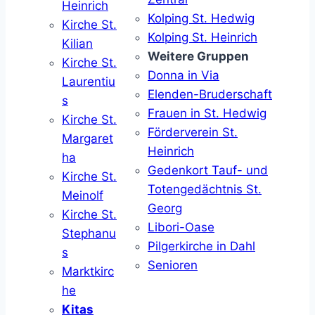
Heinrich
Kolping St. Hedwig
Kirche St.
Kolping St. Heinrich
Kilian
Weitere Gruppen
Kirche St.
Donna in Via
Laurentiu
Elenden-Bruderschaft
s
Frauen in St. Hedwig
Kirche St.
Förderverein St.
Margaret
Heinrich
ha
Gedenkort Tauf- und
Kirche St.
Totengedächtnis St.
Meinolf
Georg
Kirche St.
Libori-Oase
Stephanu
Pilgerkirche in Dahl
s
Senioren
Marktkirc
he
Kitas