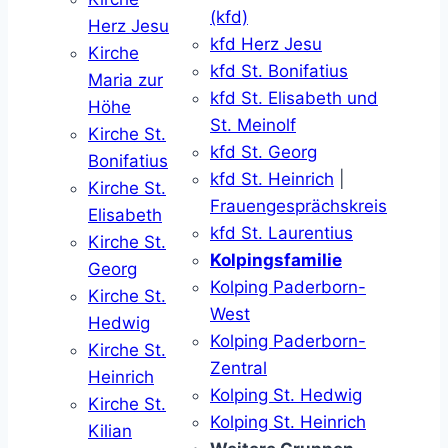
(kfd)
Herz Jesu
kfd Herz Jesu
Kirche
kfd St. Bonifatius
Maria zur
kfd St. Elisabeth und
Höhe
St. Meinolf
Kirche St.
kfd St. Georg
Bonifatius
kfd St. Heinrich
|
Kirche St.
Frauengesprächskreis
Elisabeth
kfd St. Laurentius
Kirche St.
Kolpingsfamilie
Georg
Kolping Paderborn-
Kirche St.
West
Hedwig
Kolping Paderborn-
Kirche St.
Zentral
Heinrich
Kolping St. Hedwig
Kirche St.
Kolping St. Heinrich
Kilian