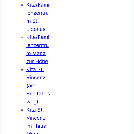
Kita/Famil
ienzentru
m St.
Liborius
Kita/Famil
ienzentru
m Maria
zur Höhe
Kita St.
Vincenz
(am
Bonifatius
weg)
Kita St.
Vincenz
im Haus