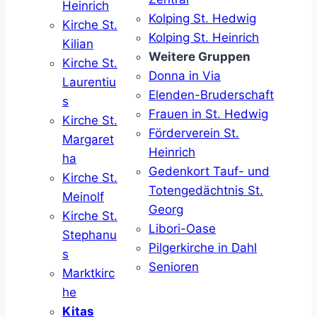
Heinrich
Kolping St. Hedwig
Kirche St.
Kolping St. Heinrich
Kilian
Weitere Gruppen
Kirche St.
Donna in Via
Laurentiu
Elenden-Bruderschaft
s
Frauen in St. Hedwig
Kirche St.
Förderverein St.
Margaret
Heinrich
ha
Gedenkort Tauf- und
Kirche St.
Totengedächtnis St.
Meinolf
Georg
Kirche St.
Libori-Oase
Stephanu
Pilgerkirche in Dahl
s
Senioren
Marktkirc
he
Kitas