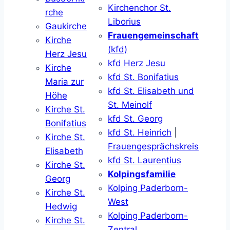
Kirchenchor St.
rche
Liborius
Gaukirche
Frauengemeinschaft
Kirche
(kfd)
Herz Jesu
kfd Herz Jesu
Kirche
kfd St. Bonifatius
Maria zur
kfd St. Elisabeth und
Höhe
St. Meinolf
Kirche St.
kfd St. Georg
Bonifatius
kfd St. Heinrich
|
Kirche St.
Frauengesprächskreis
Elisabeth
kfd St. Laurentius
Kirche St.
Kolpingsfamilie
Georg
Kolping Paderborn-
Kirche St.
West
Hedwig
Kolping Paderborn-
Kirche St.
Zentral