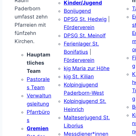
Raum
m
Kinder/Jugend
Paderborn
T
Bonijugend
umfasst zehn
E
DPSG St. Hedwig
|
Pfarreien mit
s
Förderverein
fünfzehn
E
DPSG St. Meinolf
Kirchen.
m
Ferienlager St.
o
Bonifatius
|
Hauptam
F
Förderverein
tliches
g
kjg Maria zur Höhe
Team
K
kjg St. Kilian
Pastorale
h
Kolpingjugend
s Team
T
Paderborn-West
Verwaltun
g
Kolpingjugend St.
gsleitung
B
Heinrich
Pfarrbüro
K
Malteserjugend St.
s
n
Liborius
Gremien
n
Messdiener*innen