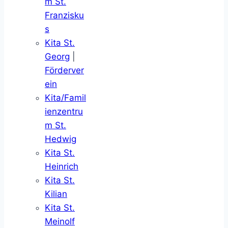
m St.
Franzisku
s
Kita St.
Georg
|
Förderver
ein
Kita/Famil
ienzentru
m St.
Hedwig
Kita St.
Heinrich
Kita St.
Kilian
Kita St.
Meinolf