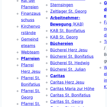
Rat der
G
Sternsingen
Pfarreien
d
Zeltlager St. Georg
Finanzaus
e
Arbeitnehmer-
schuss
F
Bewegung
(KAB)
Kirchenvo
n
KAB St. Bonifatius
rstände
d
KAB St. Georg
Gemeind
T
Büchereien
eteams
/
Bücherei Herz Jesu
Webteam
B
Bücherei St. Bonifatius
Pfarreien
g
Bücherei St. Hedwig
Pfarrei
W
Bücherei St. Julian
Herz Jesu
ei
Caritas
Pfarrei St.
i
Caritas Herz Jesu
Bonifatius
K
Caritas Maria zur Höhe
Pfarrei St.
Caritas St. Bonifatius
Georg
Caritas St. Georg
Pfarrei St.