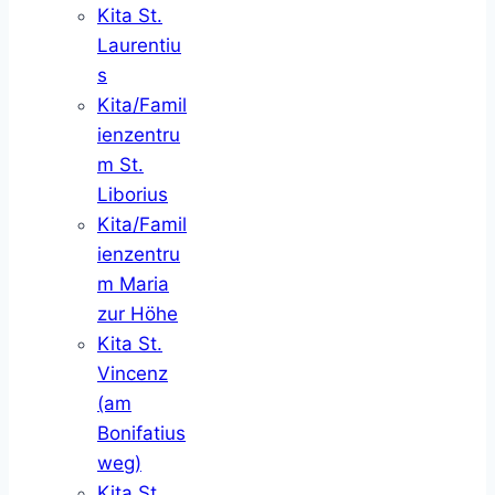
Kita St.
Laurentiu
s
Kita/Famil
ienzentru
m St.
Liborius
Kita/Famil
ienzentru
m Maria
zur Höhe
Kita St.
Vincenz
(am
Bonifatius
weg)
Kita St.