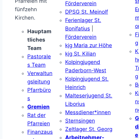
Pfarreien mit
s
Förderverein
fünfzehn
E
DPSG St. Meinolf
Kirchen.
m
Ferienlager St.
o
Bonifatius
|
Hauptam
F
Förderverein
tliches
g
kjg Maria zur Höhe
Team
K
kjg St. Kilian
Pastorale
h
Kolpingjugend
s Team
T
Paderborn-West
Verwaltun
g
Kolpingjugend St.
gsleitung
B
Heinrich
Pfarrbüro
K
Malteserjugend St.
s
n
Liborius
Gremien
n
Messdiener*innen
Rat der
G
Sternsingen
Pfarreien
d
Zeltlager St. Georg
Finanzaus
e
Arbeitnehmer-