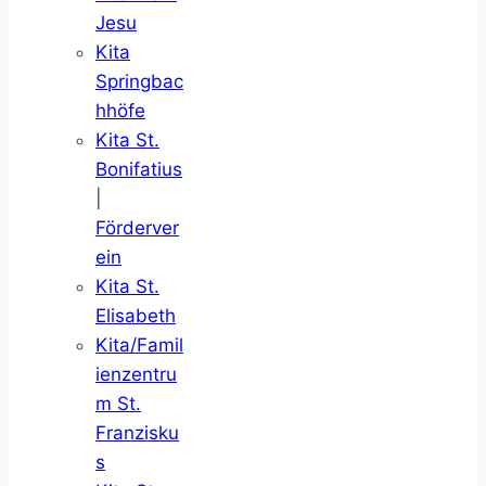
Jesu
Kita
Springbac
hhöfe
Kita St.
Bonifatius
|
Förderver
ein
Kita St.
Elisabeth
Kita/Famil
ienzentru
m St.
Franzisku
s