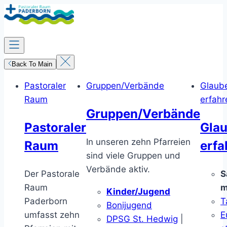
Zum
Inhalt
springen
Back To Main
Pastoraler
Gruppen/Verbände
Glaub
Raum
erfahr
Gruppen/Verbände
Pastoraler
Gla
In unseren zehn Pfarreien
Raum
erfa
sind viele Gruppen und
Verbände aktiv.
Der Pastorale
S
Raum
m
Kinder/Jugend
Paderborn
T
Bonijugend
umfasst zehn
E
DPSG St. Hedwig
|