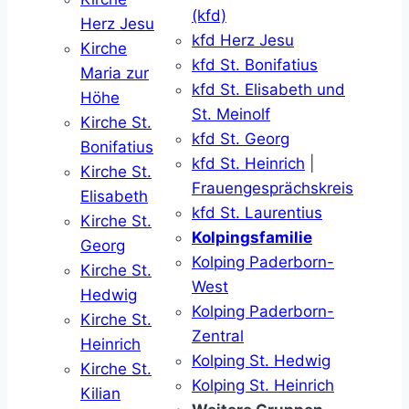
(kfd)
Herz Jesu
kfd Herz Jesu
Kirche
kfd St. Bonifatius
Maria zur
kfd St. Elisabeth und
Höhe
St. Meinolf
Kirche St.
kfd St. Georg
Bonifatius
kfd St. Heinrich
|
Kirche St.
Frauengesprächskreis
Elisabeth
kfd St. Laurentius
Kirche St.
Kolpingsfamilie
Georg
Kolping Paderborn-
Kirche St.
West
Hedwig
Kolping Paderborn-
Kirche St.
Zentral
Heinrich
Kolping St. Hedwig
Kirche St.
Kolping St. Heinrich
Kilian