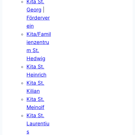
Kita St.
Georg
|
Förderver
ein
Kita/Famil
ienzentru
m St.
Hedwig
Kita St.
Heinrich
Kita St.
Kilian
Kita St.
Meinolf
Kita St.
Laurentiu
s