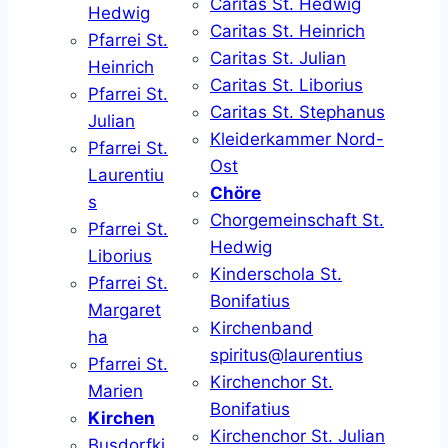
Caritas St. Hedwig
Hedwig
Caritas St. Heinrich
Pfarrei St.
Caritas St. Julian
Heinrich
Caritas St. Liborius
Pfarrei St.
Caritas St. Stephanus
Julian
Kleiderkammer Nord-
Pfarrei St.
Ost
Laurentiu
Chöre
s
Chorgemeinschaft St.
Pfarrei St.
Hedwig
Liborius
Kinderschola St.
Pfarrei St.
Bonifatius
Margaret
Kirchenband
ha
spiritus@laurentius
Pfarrei St.
Kirchenchor St.
Marien
Bonifatius
Kirchen
Kirchenchor St. Julian
Busdorfki