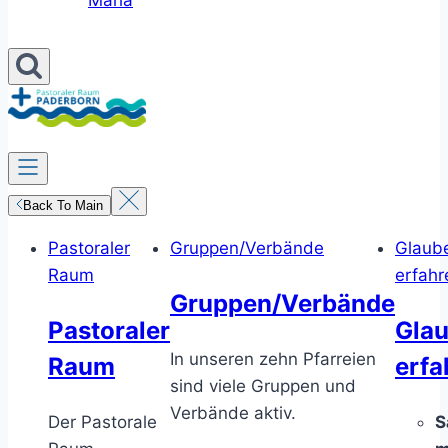
Maria
Back To Main
Pastoraler
Gruppen/Verbände
Glaub
Raum
erfahr
Gruppen/Verbände
Pastoraler
Gla
In unseren zehn Pfarreien
Raum
erfa
sind viele Gruppen und
Verbände aktiv.
Der Pastorale
S