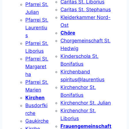
Caritas St. Liborius
Pfarrei St.
Caritas St. Stephanus
Julian
Kleiderkammer Nord-
Pfarrei St.
Ost
Laurentiu
Chöre
s
Chorgemeinschaft St.
Pfarrei St.
Hedwig
Liborius
Kinderschola St.
Pfarrei St.
Bonifatius
Margaret
Kirchenband
ha
spiritus@laurentius
Pfarrei St.
Kirchenchor St.
Marien
Bonifatius
Kirchen
Kirchenchor St. Julian
Busdorfki
Kirchenchor St.
rche
Liborius
Gaukirche
Frauengemeinschaft
Kirche