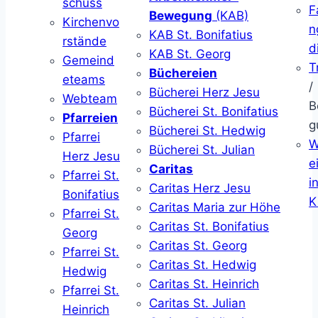
schuss
F
Bewegung
(KAB)
Kirchenvo
n
KAB St. Bonifatius
rstände
d
KAB St. Georg
Gemeind
T
Büchereien
eteams
/
Bücherei Herz Jesu
Webteam
B
Bücherei St. Bonifatius
Pfarreien
g
Bücherei St. Hedwig
Pfarrei
W
Bücherei St. Julian
Herz Jesu
ei
Caritas
Pfarrei St.
i
Caritas Herz Jesu
Bonifatius
K
Caritas Maria zur Höhe
Pfarrei St.
Caritas St. Bonifatius
Georg
Caritas St. Georg
Pfarrei St.
Caritas St. Hedwig
Hedwig
Caritas St. Heinrich
Pfarrei St.
Caritas St. Julian
Heinrich