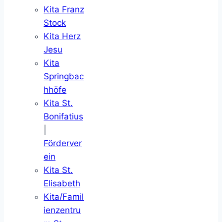
Kita Franz
Stock
Kita Herz
Jesu
Kita
Springbac
hhöfe
Kita St.
Bonifatius
|
Förderver
ein
Kita St.
Elisabeth
Kita/Famil
ienzentru