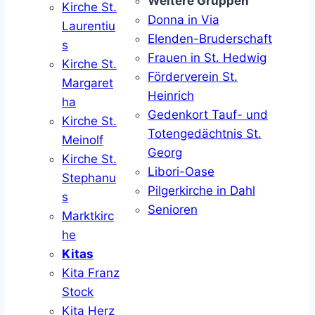
Weitere Gruppen
Kirche St.
Donna in Via
Laurentiu
Elenden-Bruderschaft
s
Frauen in St. Hedwig
Kirche St.
Förderverein St.
Margaret
Heinrich
ha
Gedenkort Tauf- und
Kirche St.
Totengedächtnis St.
Meinolf
Georg
Kirche St.
Libori-Oase
Stephanu
Pilgerkirche in Dahl
s
Senioren
Marktkirc
he
Kitas
Kita Franz
Stock
Kita Herz